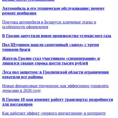
Автомобиль и его техническое обслуживание: почему
ремонт необходим
Покупка автомобиля в Беларуси: ключевые этапы и
особенности оформления
В Гродно запустили новое производство углекислого газа
Под Щучином нашли самогонный «завод» с тремя
тоннами браги
Житель Гродно стал участником «спецоперации» и
лишился свыше сорока шести тысяч рублей
Леса под запретом: в Гродненской области ограничения
охватили все районы
Новые финансовые тенденции: как эффективно управлять
деньгами в 2026 году
В Гродно 10 мая изменят работу транспорта: подробности
для пассажиров
Как работает эффект «первого впечатления» в интернете