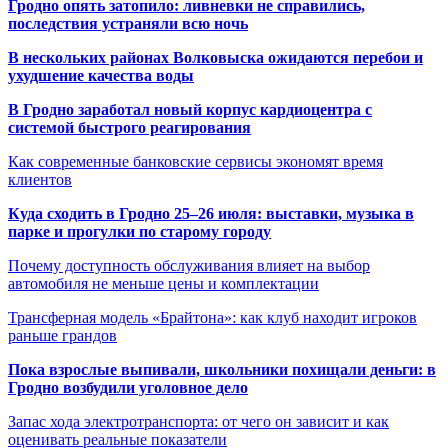
Гродно опять затопило: ливневки не справились,
последствия устраняли всю ночь
В нескольких районах Волковыска ожидаются перебои и
ухудшение качества воды
В Гродно заработал новый корпус кардиоцентра с
системой быстрого реагирования
Как современные банковские сервисы экономят время
клиентов
Куда сходить в Гродно 25–26 июля: выставки, музыка в
парке и прогулки по старому городу
Почему доступность обслуживания влияет на выбор
автомобиля не меньше цены и комплектации
Трансферная модель «Брайтона»: как клуб находит игроков
раньше грандов
Пока взрослые выпивали, школьники похищали деньги: в
Гродно возбудили уголовное дело
Запас хода электротранспорта: от чего он зависит и как
оценивать реальные показатели