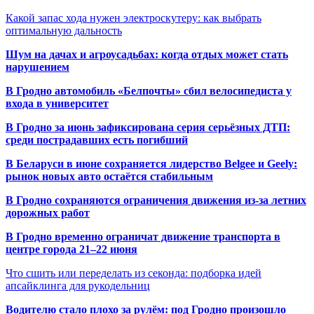
Какой запас хода нужен электроскутеру: как выбрать
оптимальную дальность
Шум на дачах и агроусадьбах: когда отдых может стать
нарушением
В Гродно автомобиль «Белпочты» сбил велосипедиста у
входа в университет
В Гродно за июнь зафиксирована серия серьёзных ДТП:
среди пострадавших есть погибший
В Беларуси в июне сохраняется лидерство Belgee и Geely:
рынок новых авто остаётся стабильным
В Гродно сохраняются ограничения движения из-за летних
дорожных работ
В Гродно временно ограничат движение транспорта в
центре города 21–22 июня
Что сшить или переделать из секонда: подборка идей
апсайклинга для рукодельниц
Водителю стало плохо за рулём: под Гродно произошло