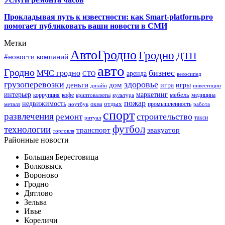
Прокладывая путь к известности: как Smart-platform.pro
помогает публиковать ваши новости в СМИ
Метки
АвтоГродно
Гродно
ДТП
#новости компаний
авто
Гродно
бизнес
МЧС гродно
аренда
СТО
велосипед
грузоперевозки
здоровье
деньги
дом
игра
игры
дизайн
инвестиции
интерьер
маркетинг
мебель
коррупция
кофе
медицина
криптовалюты
культура
пожар
недвижимость
отдых
окна
промышленность
металл
ноутбук
работа
спорт
развлечения
строительство
ремонт
такси
ритуал
футбол
технологии
транспорт
эвакуатор
торговля
Районные новости
Большая Берестовица
Волковыск
Вороново
Гродно
Дятлово
Зельва
Ивье
Кореличи