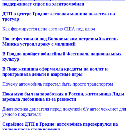
поддерживает спрос на электромобили
ДТП в центре Гродно: легковая машина вылетела на
тротуар
Как формируется цена авто из США под ключ
После фестиваля под Волковыском нетрезвый житель
Минска устроил драку с милицией
В Гродно пройдет юбилейный Фестиваль национальных
культур
В Лиде женщина оформляла кредиты на коллег и
проигрывала деньги в азартные игры
Почему автомобиль перестал быть просто транспортом
Пока муж был на заработках в России, жительница Лиды
зарезала любовника из-за ревности
Диагностика двигателя перед покупкой б/у авто: чек-лист для
умного покупателя
Серьёзное ДТП в Гродно: автомобиль перевернулся на
кольце после столкновения