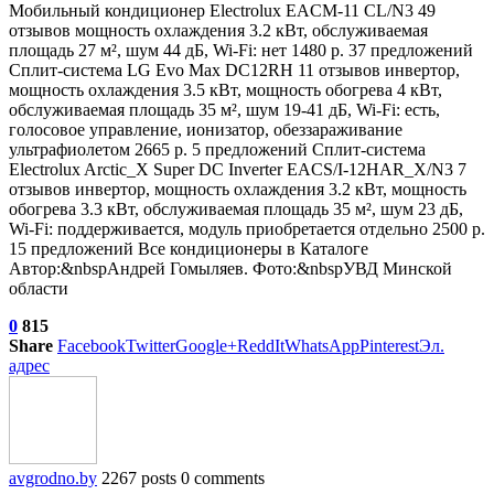
Мобильный кондиционер Electrolux EACM-11 CL/N3
49
отзывов
мощность охлаждения 3.2 кВт, обслуживаемая
площадь 27 м², шум 44 дБ, Wi-Fi: нет 1480 р. 37 предложений
Сплит-система LG Evo Max DC12RH
11 отзывов
инвертор,
мощность охлаждения 3.5 кВт, мощность обогрева 4 кВт,
обслуживаемая площадь 35 м², шум 19-41 дБ, Wi-Fi: есть,
голосовое управление, ионизатор, обеззараживание
ультрафиолетом 2665 р. 5 предложений
Сплит-система
Electrolux Arctic_X Super DC Inverter EACS/I-12HAR_X/N3
7
отзывов
инвертор, мощность охлаждения 3.2 кВт, мощность
обогрева 3.3 кВт, обслуживаемая площадь 35 м², шум 23 дБ,
Wi-Fi: поддерживается, модуль приобретается отдельно 2500 р.
15 предложений Все кондиционеры в Каталоге
Автор:&nbspАндрей Гомыляев. Фото:&nbspУВД Минской
области
0
815
Share
Facebook
Twitter
Google+
ReddIt
WhatsApp
Pinterest
Эл.
адрес
avgrodno.by
2267 posts
0 comments