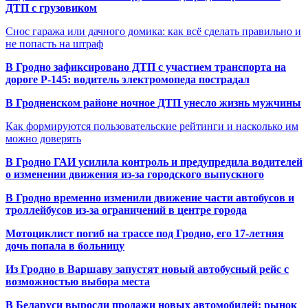
ДТП с грузовиком
Снос гаража или дачного домика: как всё сделать правильно и
не попасть на штраф
В Гродно зафиксировано ДТП с участием транспорта на
дороге Р-145: водитель электромопеда пострадал
В Гродненском районе ночное ДТП унесло жизнь мужчины
Как формируются пользовательские рейтинги и насколько им
можно доверять
В Гродно ГАИ усилила контроль и предупредила водителей
о изменении движения из-за городского выпускного
В Гродно временно изменили движение части автобусов и
троллейбусов из-за ограничений в центре города
Мотоциклист погиб на трассе под Гродно, его 17-летняя
дочь попала в больницу
Из Гродно в Варшаву запустят новый автобусный рейс с
возможностью выбора места
В Беларуси выросли продажи новых автомобилей: рынок