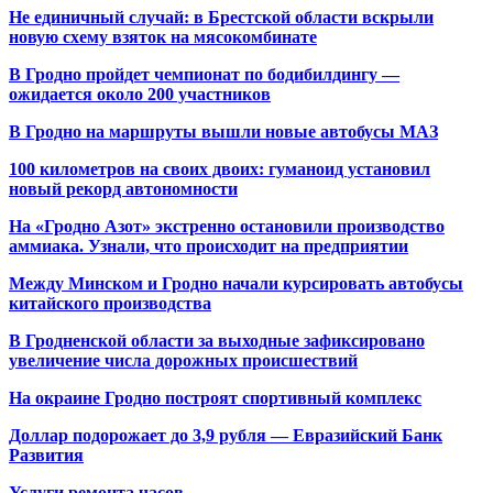
Не единичный случай: в Брестской области вскрыли
новую схему взяток на мясокомбинате
В Гродно пройдет чемпионат по бодибилдингу —
ожидается около 200 участников
В Гродно на маршруты вышли новые автобусы МАЗ
100 километров на своих двоих: гуманоид установил
новый рекорд автономности
На «Гродно Азот» экстренно остановили производство
аммиака. Узнали, что происходит на предприятии
Между Минском и Гродно начали курсировать автобусы
китайского производства
В Гродненской области за выходные зафиксировано
увеличение числа дорожных происшествий
На окраине Гродно построят спортивный
комплекс
Доллар подорожает до 3,9 рубля — Евразийский Банк
Развития
Услуги ремонта часов