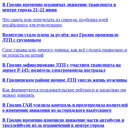
В Гродно временно ограничат движение транспорта в
центре города 21–22 июня
Что сшить или переделать из секонда: подборка идей
апсайклинга для рукодельниц
Водителю стало плохо за рулём: под Гродно произошло
ДТП с грузовиком
Снос гаража или дачного домика: как всё сделать правильно и
не попасть на штраф
В Гродно зафиксировано ДТП с участием транспорта на
дороге Р-145: водитель электромопеда пострадал
В Гродненском районе ночное ДТП унесло жизнь мужчины
Как формируются пользовательские рейтинги и насколько им
можно доверять
В Гродно ГАИ усилила контроль и предупредила водителей
о изменении движения из-за городского выпускного
В Гродно временно изменили движение части автобусов и
троллейбусов из-за ограничений в центре города