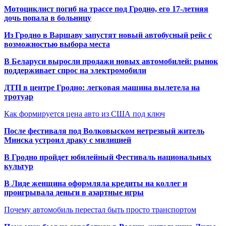
Мотоциклист погиб на трассе под Гродно, его 17-летняя
дочь попала в больницу
Из Гродно в Варшаву запустят новый автобусный рейс с
возможностью выбора места
В Беларуси выросли продажи новых автомобилей: рынок
поддерживает спрос на электромобили
ДТП в центре Гродно: легковая машина вылетела на
тротуар
Как формируется цена авто из США под ключ
После фестиваля под Волковыском нетрезвый житель
Минска устроил драку с милицией
В Гродно пройдет юбилейный Фестиваль национальных
культур
В Лиде женщина оформляла кредиты на коллег и
проигрывала деньги в азартные игры
Почему автомобиль перестал быть просто транспортом