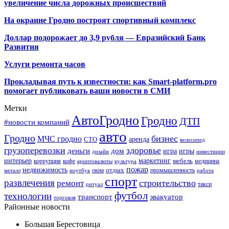
увеличение числа дорожных происшествий
На окраине Гродно построят спортивный
комплекс
Доллар подорожает до 3,9 рубля — Евразийский Банк
Развития
Услуги ремонта часов
Прокладывая путь к известности: как Smart-platform.pro
помогает публиковать ваши новости в СМИ
Метки
АвтоГродно
Гродно
ДТП
#новости компаний
авто
Гродно
бизнес
МЧС гродно
аренда
СТО
велосипед
грузоперевозки
здоровье
деньги
дом
игра
игры
дизайн
инвестиции
интерьер
маркетинг
мебель
коррупция
кофе
медицина
криптовалюты
культура
пожар
недвижимость
отдых
окна
промышленность
металл
ноутбук
работа
спорт
развлечения
строительство
ремонт
такси
ритуал
футбол
технологии
транспорт
эвакуатор
торговля
Районные новости
Большая Берестовица