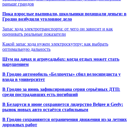
раньше грандов
Пока взрослые выпивали, школьники похищали деньги: в
Гродно возбудили уголовное дело
Запас хода электротранспорта: от чего он зависит и как
оценивать реальные показатели
Какой запас хода нужен электроскутеру: как выбрать
оптимальную дальность
Шум на дачах и агроусадьбах: когда отдых может стать
нарушением
В Гродно автомобиль «Белпочты» сбил велосипедиста у
входа в университет
В Гродно за июнь зафиксирована серия серьёзных ДТП:
среди пострадавших есть погибший
В Беларуси в июне сохраняется лидерство Belgee и Geely:
рынок новых авто остаётся стабильным
В Гродно сохраняются ограничения движения из-за летних
дорожных работ