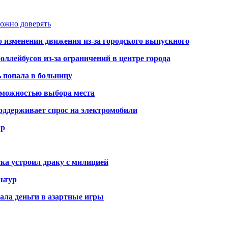
можно доверять
о изменении движения из-за городского выпускного
оллейбусов из-за ограничений в центре города
ь попала в больницу
озможностью выбора места
оддерживает спрос на электромобили
ар
ка устроил драку с милицией
ьтур
ала деньги в азартные игры