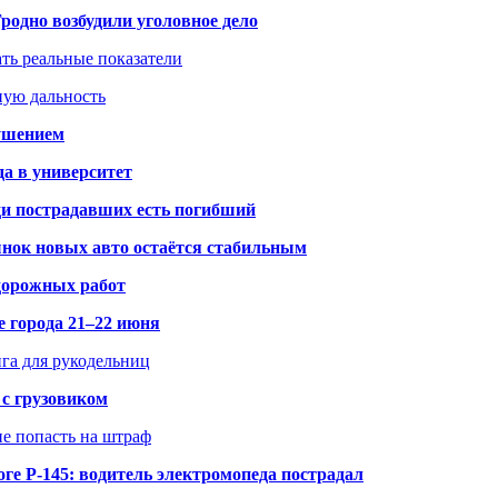
одно возбудили уголовное дело
ать реальные показатели
ную дальность
рушением
да в университет
ди пострадавших есть погибший
рынок новых авто остаётся стабильным
 дорожных работ
е города 21–22 июня
нга для рукодельниц
 с грузовиком
не попасть на штраф
ге Р-145: водитель электромопеда пострадал