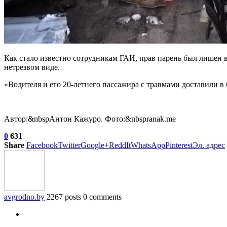
Как стало известно сотрудникам ГАИ, прав парень был лишен в
нетрезвом виде.
«Водителя и его 20-летнего пассажира с травмами доставили 
Автор:&nbspАнтон Кажуро. Фото:&nbspranak.me
0
631
Share
Facebook
Twitter
Google+
ReddIt
WhatsApp
Pinterest
Эл. адрес
avgrodno.by
2267 posts
0 comments