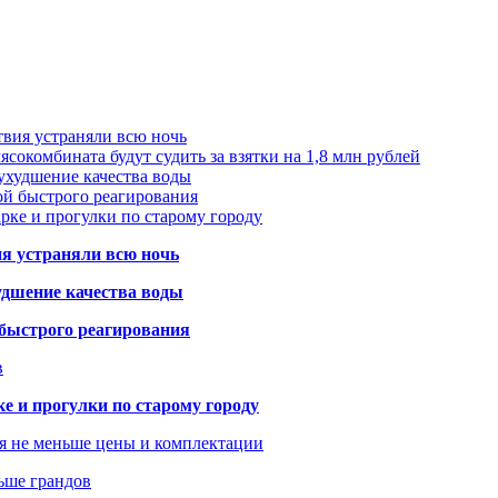
твия устраняли всю ночь
сокомбината будут судить за взятки на 1,8 млн рублей
ухудшение качества воды
ой быстрого реагирования
арке и прогулки по старому городу
ия устраняли всю ночь
удшение качества воды
 быстрого реагирования
в
ке и прогулки по старому городу
я не меньше цены и комплектации
ьше грандов