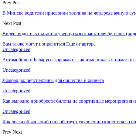
Prev Post
В Минске водители присвоили топлива на четырехзначную су
Next Post
Видео: водитель пытается увернуться от метателя бутылок (вид
Вам также могут понравиться
Еще от автора
Uncategorized
Автомобили в Беларуси дорожают: как изменилась стоимость в
Uncategorized
Ломбарды: перспективы для общества и бизнеса
Uncategorized
Как выгодно приобрести билеты на спортивные мероприятия и
Uncategorized
Как доска объявлений способствует улучшению клиентского 
Prev
Next