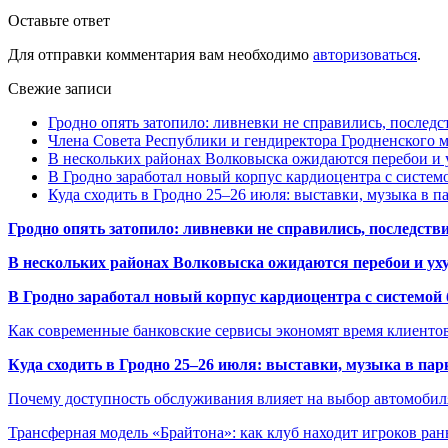
Оставьте ответ
Для отправки комментария вам необходимо
авторизоваться
.
Свежие записи
Гродно опять затопило: ливневки не справились, последс
Члена Совета Республики и гендиректора Гродненского мя
В нескольких районах Волковыска ожидаются перебои и 
В Гродно заработал новый корпус кардиоцентра с систем
Куда сходить в Гродно 25–26 июля: выставки, музыка в п
Гродно опять затопило: ливневки не справились, последств
В нескольких районах Волковыска ожидаются перебои и ух
В Гродно заработал новый корпус кардиоцентра с системой
Как современные банковские сервисы экономят время клиенто
Куда сходить в Гродно 25–26 июля: выставки, музыка в пар
Почему доступность обслуживания влияет на выбор автомобил
Трансферная модель «Брайтона»: как клуб находит игроков ран