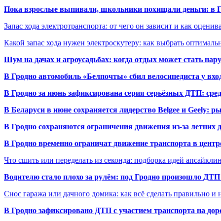
Пока взрослые выпивали, школьники похищали деньги: в Гр
Запас хода электротранспорта: от чего он зависит и как оценив
Какой запас хода нужен электроскутеру: как выбрать оптималь
Шум на дачах и агроусадьбах: когда отдых может стать на
В Гродно автомобиль «Белпочты» сбил велосипедиста у вхо
В Гродно за июнь зафиксирована серия серьёзных ДТП: сре
В Беларуси в июне сохраняется лидерство Belgee и Geely: 
В Гродно сохраняются ограничения движения из-за летних
В Гродно временно ограничат движение транспорта в центр
Что сшить или переделать из секонда: подборка идей апсайкли
Водителю стало плохо за рулём: под Гродно произошло ДТП
Снос гаража или дачного домика: как всё сделать правильно и 
В Гродно зафиксировано ДТП с участием транспорта на доро