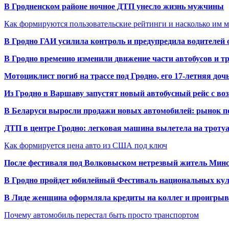
В Гродненском районе ночное ДТП унесло жизнь мужчины
Как формируются пользовательские рейтинги и насколько им 
В Гродно ГАИ усилила контроль и предупредила водителей 
В Гродно временно изменили движение части автобусов и тр
Мотоциклист погиб на трассе под Гродно, его 17-летняя доч
Из Гродно в Варшаву запустят новый автобусный рейс с в
В Беларуси выросли продажи новых автомобилей: рынок п
ДТП в центре Гродно: легковая машина вылетела на троту
Как формируется цена авто из США под ключ
После фестиваля под Волковыском нетрезвый житель Минс
В Гродно пройдет юбилейный Фестиваль национальных кул
В Лиде женщина оформляла кредиты на коллег и проигрыв
Почему автомобиль перестал быть просто транспортом