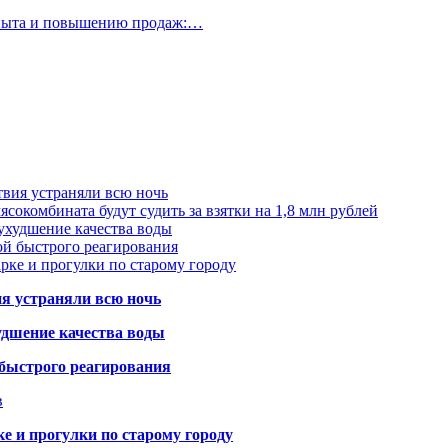
опыта и повышению продаж:…
твия устраняли всю ночь
сокомбината будут судить за взятки на 1,8 млн рублей
ухудшение качества воды
ой быстрого реагирования
арке и прогулки по старому городу
ия устраняли всю ночь
удшение качества воды
 быстрого реагирования
в
ке и прогулки по старому городу