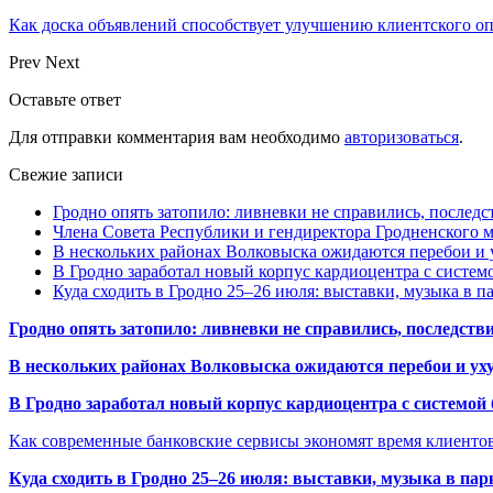
Как доска объявлений способствует улучшению клиентского 
Prev
Next
Оставьте ответ
Для отправки комментария вам необходимо
авторизоваться
.
Свежие записи
Гродно опять затопило: ливневки не справились, последс
Члена Совета Республики и гендиректора Гродненского мя
В нескольких районах Волковыска ожидаются перебои и 
В Гродно заработал новый корпус кардиоцентра с систем
Куда сходить в Гродно 25–26 июля: выставки, музыка в п
Гродно опять затопило: ливневки не справились, последств
В нескольких районах Волковыска ожидаются перебои и ух
В Гродно заработал новый корпус кардиоцентра с системой
Как современные банковские сервисы экономят время клиенто
Куда сходить в Гродно 25–26 июля: выставки, музыка в пар