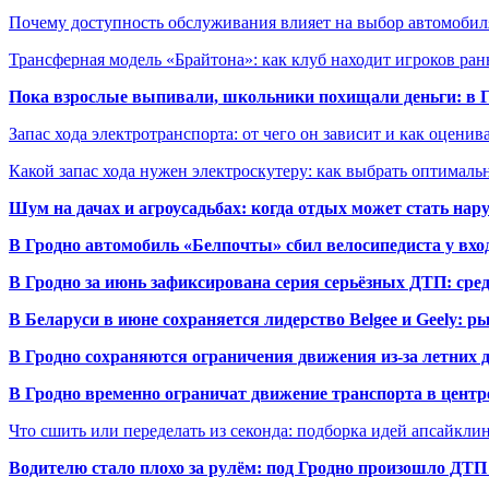
Почему доступность обслуживания влияет на выбор автомобил
Трансферная модель «Брайтона»: как клуб находит игроков ран
Пока взрослые выпивали, школьники похищали деньги: в Гр
Запас хода электротранспорта: от чего он зависит и как оценив
Какой запас хода нужен электроскутеру: как выбрать оптималь
Шум на дачах и агроусадьбах: когда отдых может стать на
В Гродно автомобиль «Белпочты» сбил велосипедиста у вхо
В Гродно за июнь зафиксирована серия серьёзных ДТП: сре
В Беларуси в июне сохраняется лидерство Belgee и Geely: 
В Гродно сохраняются ограничения движения из-за летних
В Гродно временно ограничат движение транспорта в центр
Что сшить или переделать из секонда: подборка идей апсайкли
Водителю стало плохо за рулём: под Гродно произошло ДТП