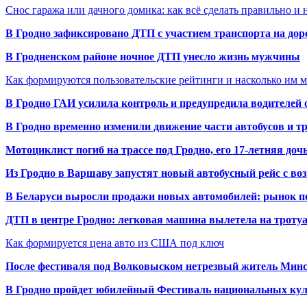
Снос гаража или дачного домика: как всё сделать правильно и 
В Гродно зафиксировано ДТП с участием транспорта на доро
В Гродненском районе ночное ДТП унесло жизнь мужчины
Как формируются пользовательские рейтинги и насколько им 
В Гродно ГАИ усилила контроль и предупредила водителей 
В Гродно временно изменили движение части автобусов и тр
Мотоциклист погиб на трассе под Гродно, его 17-летняя доч
Из Гродно в Варшаву запустят новый автобусный рейс с в
В Беларуси выросли продажи новых автомобилей: рынок п
ДТП в центре Гродно: легковая машина вылетела на троту
Как формируется цена авто из США под ключ
После фестиваля под Волковыском нетрезвый житель Минс
В Гродно пройдет юбилейный Фестиваль национальных кул