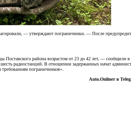
еагировали, — утверждают пограничники. — После предупредите
 Поcтавского района возрастом от 23 до 42 лет, — сообщили в
и шесть радиостанций. В отношении задержанных начат админист
 требованиям пограничников».
Auto.Onlíner в Tel