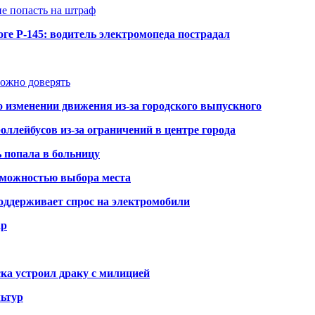
не попасть на штраф
ге Р-145: водитель электромопеда пострадал
можно доверять
о изменении движения из-за городского выпускного
оллейбусов из-за ограничений в центре города
ь попала в больницу
озможностью выбора места
оддерживает спрос на электромобили
ар
ка устроил драку с милицией
ьтур