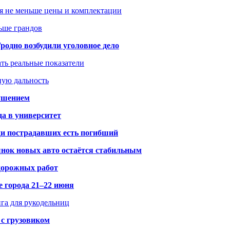
я не меньше цены и комплектации
ьше грандов
одно возбудили уголовное дело
ать реальные показатели
ную дальность
рушением
да в университет
ди пострадавших есть погибший
рынок новых авто остаётся стабильным
 дорожных работ
е города 21–22 июня
нга для рукодельниц
 с грузовиком