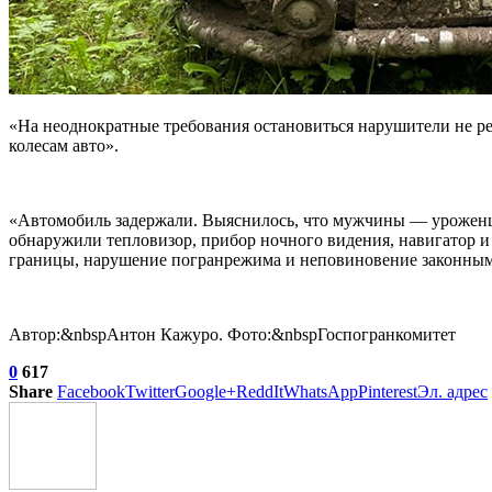
«На неоднократные требования остановиться нарушители не р
колесам авто».
«Автомобиль задержали. Выяснилось, что мужчины — уроженцы
обнаружили тепловизор, прибор ночного видения, навигатор 
границы, нарушение погранрежима и неповиновение законным
Автор:&nbspАнтон Кажуро. Фото:&nbspГоспогранкомитет
0
617
Share
Facebook
Twitter
Google+
ReddIt
WhatsApp
Pinterest
Эл. адрес