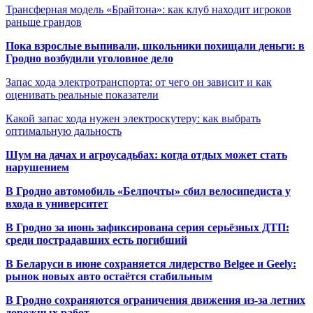
Трансферная модель «Брайтона»: как клуб находит игроков
раньше грандов
Пока взрослые выпивали, школьники похищали деньги: в
Гродно возбудили уголовное дело
Запас хода электротранспорта: от чего он зависит и как
оценивать реальные показатели
Какой запас хода нужен электроскутеру: как выбрать
оптимальную дальность
Шум на дачах и агроусадьбах: когда отдых может стать
нарушением
В Гродно автомобиль «Белпочты» сбил велосипедиста у
входа в университет
В Гродно за июнь зафиксирована серия серьёзных ДТП:
среди пострадавших есть погибший
В Беларуси в июне сохраняется лидерство Belgee и Geely:
рынок новых авто остаётся стабильным
В Гродно сохраняются ограничения движения из-за летних
дорожных работ