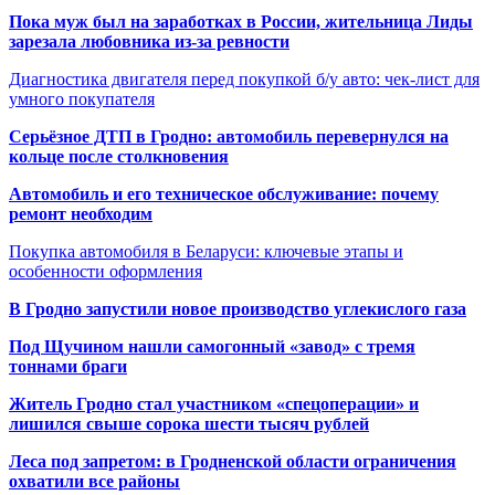
Пока муж был на заработках в России, жительница Лиды
зарезала любовника из-за ревности
Диагностика двигателя перед покупкой б/у авто: чек-лист для
умного покупателя
Серьёзное ДТП в Гродно: автомобиль перевернулся на
кольце после столкновения
Автомобиль и его техническое обслуживание: почему
ремонт необходим
Покупка автомобиля в Беларуси: ключевые этапы и
особенности оформления
В Гродно запустили новое производство углекислого газа
Под Щучином нашли самогонный «завод» с тремя
тоннами браги
Житель Гродно стал участником «спецоперации» и
лишился свыше сорока шести тысяч рублей
Леса под запретом: в Гродненской области ограничения
охватили все районы