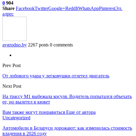
0
904
Share
Facebook
Twitter
Google+
ReddIt
WhatsApp
Pinterest
Эл.
адрес
avgrodno.by
2267 posts
0 comments
Prev Post
От лобового удара у легковушки отлетел двигатель
Next Post
На трассу М1 выбежала косуля. Водитель попытался объехать
ее, но вылетел в кювет
Вам также могут понравиться
Еще от автора
Uncategorized
Автомобили в Беларуси дорожают: как изменилась стоимость
владения в 2026 году