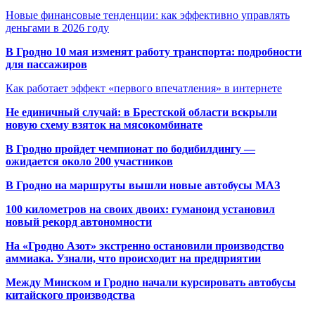
Новые финансовые тенденции: как эффективно управлять
деньгами в 2026 году
В Гродно 10 мая изменят работу транспорта: подробности
для пассажиров
Как работает эффект «первого впечатления» в интернете
Не единичный случай: в Брестской области вскрыли
новую схему взяток на мясокомбинате
В Гродно пройдет чемпионат по бодибилдингу —
ожидается около 200 участников
В Гродно на маршруты вышли новые автобусы МАЗ
100 километров на своих двоих: гуманоид установил
новый рекорд автономности
На «Гродно Азот» экстренно остановили производство
аммиака. Узнали, что происходит на предприятии
Между Минском и Гродно начали курсировать автобусы
китайского производства