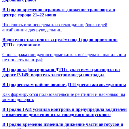
В Гродно временно ограничат движение транспорта в
центре города 21–22 июня
Что сшить или переделать из секонда: подборка идей
апсайклинга для рукодельниц
Водителю стало плохо за рулём: под Гродно произошло
ДТП с грузовиком
Снос гаража или дачного домика: как всё сделать правильно и
не попасть на штраф
В Гродно зафиксировано ДТП с участием транспорта на
дороге Р-145: водитель электромопеда пострадал
В Гродненском районе ночное ДТП унесло жизнь мужчины
Как формируются пользовательские рейтинги и насколько им
можно доверять
В Гродно ГАИ усилила контроль и предупредила водителей
о изменении движения из-за городского выпускного
В Гродно временно изменили движение части автобусов и