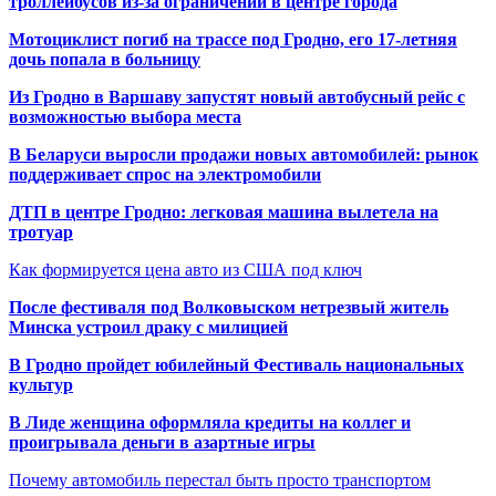
троллейбусов из-за ограничений в центре города
Мотоциклист погиб на трассе под Гродно, его 17-летняя
дочь попала в больницу
Из Гродно в Варшаву запустят новый автобусный рейс с
возможностью выбора места
В Беларуси выросли продажи новых автомобилей: рынок
поддерживает спрос на электромобили
ДТП в центре Гродно: легковая машина вылетела на
тротуар
Как формируется цена авто из США под ключ
После фестиваля под Волковыском нетрезвый житель
Минска устроил драку с милицией
В Гродно пройдет юбилейный Фестиваль национальных
культур
В Лиде женщина оформляла кредиты на коллег и
проигрывала деньги в азартные игры
Почему автомобиль перестал быть просто транспортом