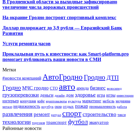
В Гродненской области за выходные зафиксировано
увеличение числа дорожных происшествий
На окраине Гродно построят спортивный
комплекс
Доллар подорожает до 3,9 рубля — Евразийский Банк
Развития
Услуги ремонта часов
Прокладывая путь к известности: как Smart-platform.pro
помогает публиковать ваши новости в СМИ
Метки
АвтоГродно
Гродно
ДТП
#новости компаний
авто
Гродно
бизнес
МЧС гродно
аренда
СТО
велосипед
грузоперевозки
здоровье
деньги
дом
игра
игры
дизайн
инвестиции
интерьер
маркетинг
мебель
коррупция
кофе
медицина
криптовалюты
культура
пожар
недвижимость
отдых
окна
промышленность
металл
ноутбук
работа
спорт
развлечения
строительство
ремонт
такси
ритуал
футбол
технологии
транспорт
эвакуатор
торговля
Районные новости