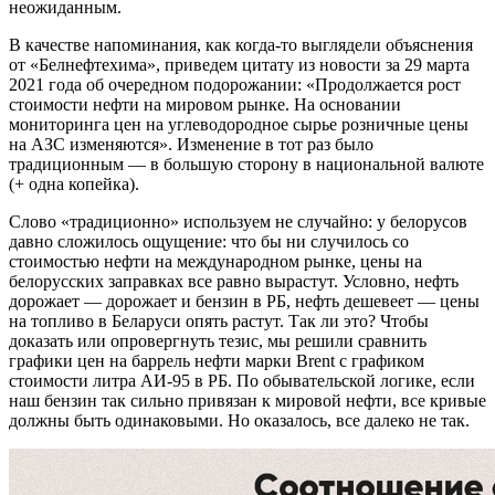
неожиданным.
В качестве напоминания, как когда-то выглядели объяснения
от «Белнефтехима», приведем цитату из новости за 29 марта
2021 года об очередном подорожании: «Продолжается рост
стоимости нефти на мировом рынке. На основании
мониторинга цен на углеводородное сырье розничные цены
на АЗС изменяются». Изменение в тот раз было
традиционным — в большую сторону в национальной валюте
(+ одна копейка).
Слово «традиционно» используем не случайно: у белорусов
давно сложилось ощущение: что бы ни случилось со
стоимостью нефти на международном рынке, цены на
белорусских заправках все равно вырастут. Условно, нефть
дорожает — дорожает и бензин в РБ, нефть дешевеет — цены
на топливо в Беларуси опять растут. Так ли это? Чтобы
доказать или опровергнуть тезис, мы решили сравнить
графики цен на баррель нефти марки Brent c графиком
стоимости литра АИ-95 в РБ. По обывательской логике, если
наш бензин так сильно привязан к мировой нефти, все кривые
должны быть одинаковыми. Но оказалось, все далеко не так.