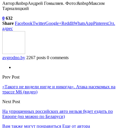
Автор:&nbspАндрей Гомыляев. Фото:&nbspМаксим
Тарналицкий
0
632
Share
Facebook
Twitter
Google+
ReddIt
WhatsApp
Pinterest
Эл.
адрес
avgrodno.by
2267 posts
0 comments
Prev Post
«Такого не видели нигде и никогда». Атака насекомых на
трассе М6 (видео)
Next Post
На упрощенных российских авто нельзя будет ездить по
Европе (но можно по Беларуси)
Вам также могут понравиться
Еще от автора