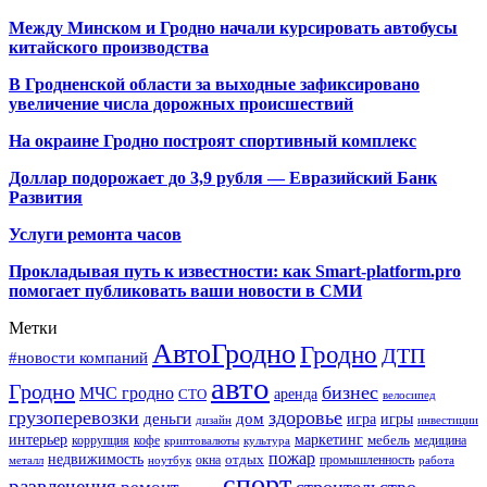
Между Минском и Гродно начали курсировать автобусы
китайского производства
В Гродненской области за выходные зафиксировано
увеличение числа дорожных происшествий
На окраине Гродно построят спортивный
комплекс
Доллар подорожает до 3,9 рубля — Евразийский Банк
Развития
Услуги ремонта часов
Прокладывая путь к известности: как Smart-platform.pro
помогает публиковать ваши новости в СМИ
Метки
АвтоГродно
Гродно
ДТП
#новости компаний
авто
Гродно
бизнес
МЧС гродно
аренда
СТО
велосипед
грузоперевозки
здоровье
деньги
дом
игра
игры
дизайн
инвестиции
интерьер
маркетинг
мебель
коррупция
кофе
медицина
криптовалюты
культура
пожар
недвижимость
отдых
окна
промышленность
металл
ноутбук
работа
спорт
развлечения
строительство