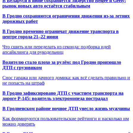
В Беларуси в июне сохраняется лидерство Belgee и Geely:
рынок новых авто остаётся стабильным
В Гродно сохраняются ограничения движения из-за летних
дорожных работ
В Гродно временно ограничат движение транспорта в
центре города 21–22 июня
Что сшить или переделать из секонда: подборка идей
апсайклинга для рукодельниц
Водителю стало плохо за рулём: под Гродно произошло
ДТП с грузовиком
Снос гаража или дачного домика: как всё сделать правильно и
не попасть на штраф
В Гродно зафиксировано ДТП с участием транспорта на
дороге Р-145: водитель электромопеда пострадал
В Гродненском районе ночное ДТП унесло жизнь мужчины
Как формируются пользовательские рейтинги и насколько им
можно доверять