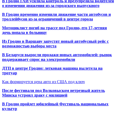
В Гродно ГАИ усилила контроль и предупредила водителей
о изменении движения из-за городского выпускного
В Гродно временно изменили движение части автобусов и
троллейбусов из-за ограничений в центре города
Мотоциклист погиб на трассе под Гродно, его 17-летняя
дочь попала в больницу
Из Гродно в Варшаву запустят новый автобусный рейс с
возможностью выбора места
В Беларуси выросли продажи новых автомобилей: рынок
поддерживает спрос на электромобили
ДТП в центре Гродно: легковая машина вылетела на
тротуар
Как формируется цена авто из США под ключ
После фестиваля под Волковыском нетрезвый житель
Минска устроил драку с милицией
В Гродно пройдет юбилейный Фестиваль национальных
культур