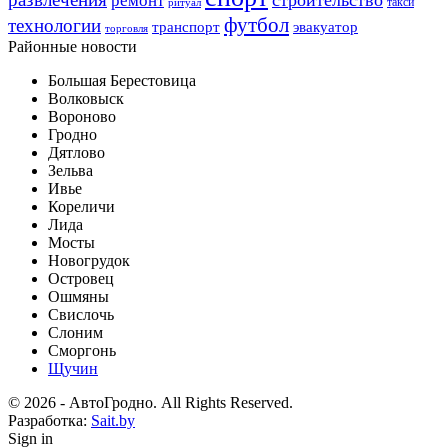
ремонт
такси
ритуал
футбол
технологии
транспорт
эвакуатор
торговля
Районные новости
Большая Берестовица
Волковыск
Вороново
Гродно
Дятлово
Зельва
Ивье
Кореличи
Лида
Мосты
Новогрудок
Островец
Ошмяны
Свислочь
Слоним
Сморгонь
Щучин
© 2026 - АвтоГродно. All Rights Reserved.
Разработка:
Sait.by
Sign in