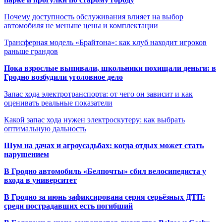
Почему доступность обслуживания влияет на выбор
автомобиля не меньше цены и комплектации
Трансферная модель «Брайтона»: как клуб находит игроков
раньше грандов
Пока взрослые выпивали, школьники похищали деньги: в
Гродно возбудили уголовное дело
Запас хода электротранспорта: от чего он зависит и как
оценивать реальные показатели
Какой запас хода нужен электроскутеру: как выбрать
оптимальную дальность
Шум на дачах и агроусадьбах: когда отдых может стать
нарушением
В Гродно автомобиль «Белпочты» сбил велосипедиста у
входа в университет
В Гродно за июнь зафиксирована серия серьёзных ДТП:
среди пострадавших есть погибший