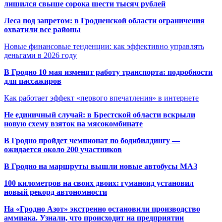
лишился свыше сорока шести тысяч рублей
Леса под запретом: в Гродненской области ограничения
охватили все районы
Новые финансовые тенденции: как эффективно управлять
деньгами в 2026 году
В Гродно 10 мая изменят работу транспорта: подробности
для пассажиров
Как работает эффект «первого впечатления» в интернете
Не единичный случай: в Брестской области вскрыли
новую схему взяток на мясокомбинате
В Гродно пройдет чемпионат по бодибилдингу —
ожидается около 200 участников
В Гродно на маршруты вышли новые автобусы МАЗ
100 километров на своих двоих: гуманоид установил
новый рекорд автономности
На «Гродно Азот» экстренно остановили производство
аммиака. Узнали, что происходит на предприятии