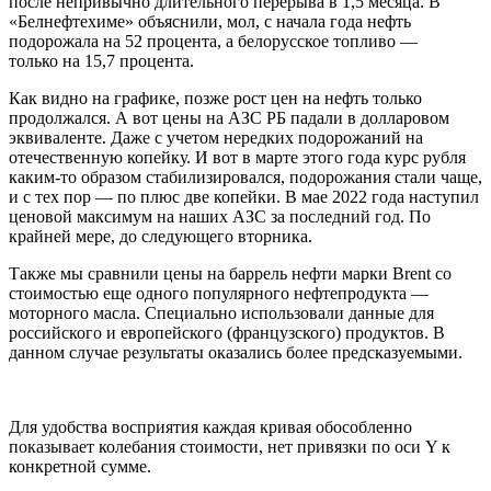
после непривычно длительного перерыва в 1,5 месяца. В
«Белнефтехиме» объяснили, мол, с начала года нефть
подорожала на 52 процента, а белорусское топливо —
только на 15,7 процента.
Как видно на графике, позже рост цен на нефть только
продолжался. А вот цены на АЗС РБ падали в долларовом
эквиваленте. Даже с учетом нередких подорожаний на
отечественную копейку. И вот в марте этого года курс рубля
каким-то образом стабилизировался, подорожания стали чаще,
и с тех пор — по плюс две копейки. В мае 2022 года наступил
ценовой максимум на наших АЗС за последний год. По
крайней мере, до следующего вторника.
Также мы сравнили цены на баррель нефти марки Brent со
стоимостью еще одного популярного нефтепродукта —
моторного масла. Специально использовали данные для
российского и европейского (французского) продуктов. В
данном случае результаты оказались более предсказуемыми.
Для удобства восприятия каждая кривая обособленно
показывает колебания стоимости, нет привязки по оси Y к
конкретной сумме.