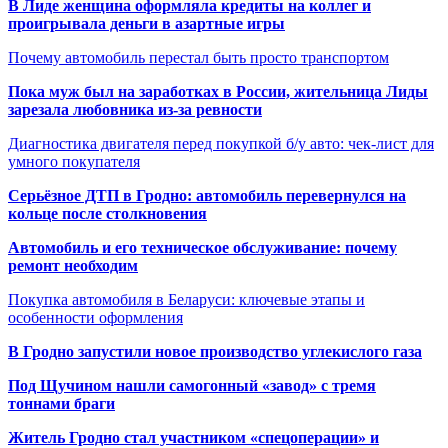
В Лиде женщина оформляла кредиты на коллег и
проигрывала деньги в азартные игры
Почему автомобиль перестал быть просто транспортом
Пока муж был на заработках в России, жительница Лиды
зарезала любовника из-за ревности
Диагностика двигателя перед покупкой б/у авто: чек-лист для
умного покупателя
Серьёзное ДТП в Гродно: автомобиль перевернулся на
кольце после столкновения
Автомобиль и его техническое обслуживание: почему
ремонт необходим
Покупка автомобиля в Беларуси: ключевые этапы и
особенности оформления
В Гродно запустили новое производство углекислого газа
Под Щучином нашли самогонный «завод» с тремя
тоннами браги
Житель Гродно стал участником «спецоперации» и