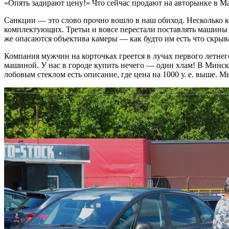
«Опять задирают цену!» Что сейчас продают на авторынке в М
Санкции — это слово прочно вошло в наш обиход. Несколько к
комплектующих. Третьи и вовсе перестали поставлять машины 
же опасаются объектива камеры — как будто им есть что скры
Компания мужчин на корточках греется в лучах первого летне
машиной. У нас в городе купить нечего — один хлам! В Минске
лобовым стеклом есть описание, где цена на 1000 у. е. выше. М