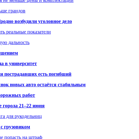
я не меньше цены и комплектации
ьше грандов
одно возбудили уголовное дело
ать реальные показатели
ную дальность
рушением
да в университет
ди пострадавших есть погибший
рынок новых авто остаётся стабильным
 дорожных работ
е города 21–22 июня
нга для рукодельниц
 с грузовиком
не попасть на штраф