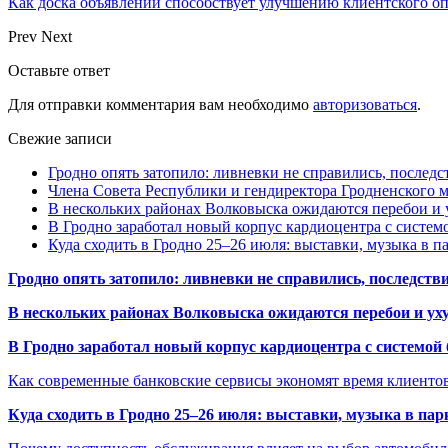
Как доска объявлений способствует улучшению клиентского 
Prev
Next
Оставьте ответ
Для отправки комментария вам необходимо
авторизоваться
.
Свежие записи
Гродно опять затопило: ливневки не справились, последс
Члена Совета Республики и гендиректора Гродненского мя
В нескольких районах Волковыска ожидаются перебои и 
В Гродно заработал новый корпус кардиоцентра с систем
Куда сходить в Гродно 25–26 июля: выставки, музыка в п
Гродно опять затопило: ливневки не справились, последств
В нескольких районах Волковыска ожидаются перебои и ух
В Гродно заработал новый корпус кардиоцентра с системой
Как современные банковские сервисы экономят время клиенто
Куда сходить в Гродно 25–26 июля: выставки, музыка в пар