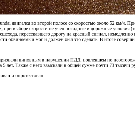
ndai двигался во второй полосе со скоростью около 52 км/ч. Пр
 при выборе скорости не учел погодные и дорожные условия (те
пешехода, пересекавшего дорогу на красный сигнал, немедленно
ти обвиняемый мог и должен был это сделать. В итоге совершил
 признали виновным в нарушении ПДД, повлекшем по неосторож
а 5 лет. Также с него взыскали в общей сумме почти 73 тысячи 
ован и опротестован.