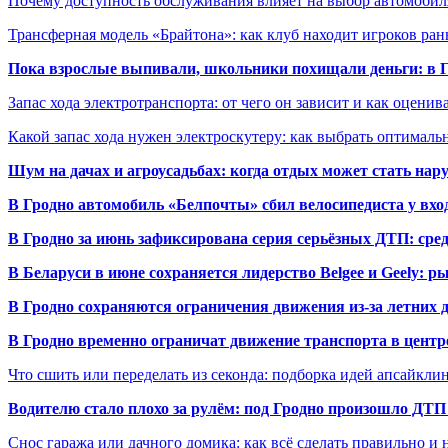
Почему доступность обслуживания влияет на выбор автомобил
Трансферная модель «Брайтона»: как клуб находит игроков ран
Пока взрослые выпивали, школьники похищали деньги: в Гр
Запас хода электротранспорта: от чего он зависит и как оценив
Какой запас хода нужен электроскутеру: как выбрать оптималь
Шум на дачах и агроусадьбах: когда отдых может стать на
В Гродно автомобиль «Белпочты» сбил велосипедиста у вхо
В Гродно за июнь зафиксирована серия серьёзных ДТП: сре
В Беларуси в июне сохраняется лидерство Belgee и Geely: 
В Гродно сохраняются ограничения движения из-за летних
В Гродно временно ограничат движение транспорта в центр
Что сшить или переделать из секонда: подборка идей апсайкли
Водителю стало плохо за рулём: под Гродно произошло ДТП
Снос гаража или дачного домика: как всё сделать правильно и 