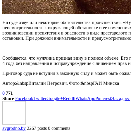
На суде озвучили некоторые обстоятельства происшествия: «Hyu
неосмотрительность к окружающей обстановке и ее изменениям,
возникновении препятствия и опасности в виде престарелого 
остановки. При должной внимательности и предусмотрительнос
Сообщается, что мужчина признал вину в полном объеме. Его
4 года без направления в исправучреждение с лишением прав н
Приговор суда не вступил в законную силу и может быть обжал
Автор:&nbspВиталий Петрович. Фото:&nbspГАИ Минска
0
771
Share
Facebook
Twitter
Google+
ReddIt
WhatsApp
Pinterest
Эл. адрес
avgrodno.by
2267 posts
0 comments