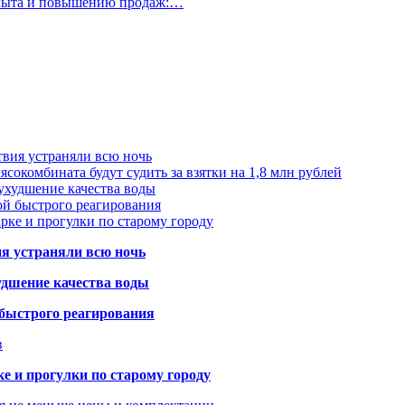
опыта и повышению продаж:…
твия устраняли всю ночь
сокомбината будут судить за взятки на 1,8 млн рублей
ухудшение качества воды
ой быстрого реагирования
арке и прогулки по старому городу
ия устраняли всю ночь
удшение качества воды
 быстрого реагирования
в
ке и прогулки по старому городу