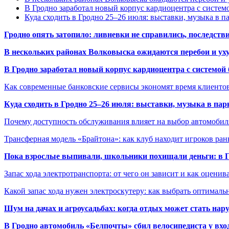
В Гродно заработал новый корпус кардиоцентра с систем
Куда сходить в Гродно 25–26 июля: выставки, музыка в п
Гродно опять затопило: ливневки не справились, последств
В нескольких районах Волковыска ожидаются перебои и ух
В Гродно заработал новый корпус кардиоцентра с системой
Как современные банковские сервисы экономят время клиенто
Куда сходить в Гродно 25–26 июля: выставки, музыка в пар
Почему доступность обслуживания влияет на выбор автомобил
Трансферная модель «Брайтона»: как клуб находит игроков ран
Пока взрослые выпивали, школьники похищали деньги: в Гр
Запас хода электротранспорта: от чего он зависит и как оценив
Какой запас хода нужен электроскутеру: как выбрать оптималь
Шум на дачах и агроусадьбах: когда отдых может стать на
В Гродно автомобиль «Белпочты» сбил велосипедиста у вхо