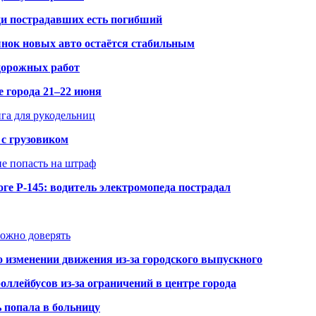
ди пострадавших есть погибший
рынок новых авто остаётся стабильным
 дорожных работ
е города 21–22 июня
нга для рукодельниц
 с грузовиком
не попасть на штраф
ге Р-145: водитель электромопеда пострадал
можно доверять
о изменении движения из-за городского выпускного
оллейбусов из-за ограничений в центре города
ь попала в больницу