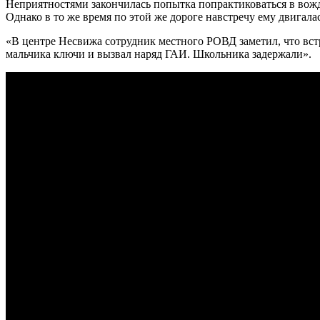
Неприятностями закончилась попытка попрактиковаться в вожд
Однако в то же время по этой же дороге навстречу ему двигал
«В центре Несвижа сотрудник местного РОВД заметил, что вс
мальчика ключи и вызвал наряд ГАИ. Школьника задержали».