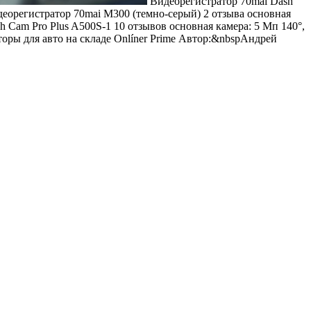
Видеорегистратор 70mai Dash
еорегистратор 70mai M300 (темно-серый)
2 отзыва
основная
h Cam Pro Plus A500S-1
10 отзывов
основная камера: 5 Мп 140°,
торы для авто на складе Onlíner Prime Автор:&nbspАндрей