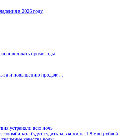
ладения в 2026 году
 использовать промокоды
опыта и повышению продаж:…
твия устраняли всю ночь
сокомбината будут судить за взятки на 1,8 млн рублей
ухудшение качества воды