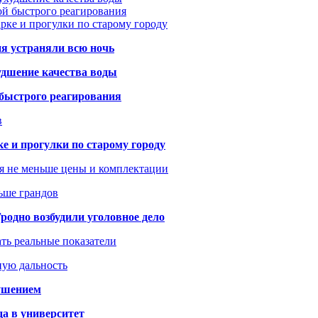
ой быстрого реагирования
арке и прогулки по старому городу
ия устраняли всю ночь
удшение качества воды
 быстрого реагирования
в
ке и прогулки по старому городу
я не меньше цены и комплектации
ьше грандов
одно возбудили уголовное дело
ать реальные показатели
ную дальность
рушением
да в университет