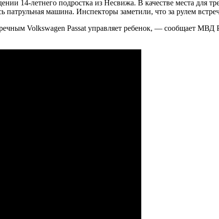
ении 14-летнего подростка из Несвижа. В качестве места для т
ась патрульная машина. Инспекторы заметили, что за рулем встр
тречным Volkswagen Passat управляет ребенок, — сообщает МВД