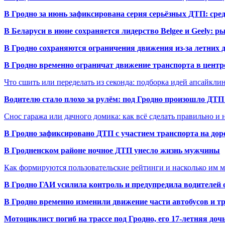
В Гродно за июнь зафиксирована серия серьёзных ДТП: сре
В Беларуси в июне сохраняется лидерство Belgee и Geely: 
В Гродно сохраняются ограничения движения из-за летних
В Гродно временно ограничат движение транспорта в центр
Что сшить или переделать из секонда: подборка идей апсайкли
Водителю стало плохо за рулём: под Гродно произошло ДТП
Снос гаража или дачного домика: как всё сделать правильно и 
В Гродно зафиксировано ДТП с участием транспорта на доро
В Гродненском районе ночное ДТП унесло жизнь мужчины
Как формируются пользовательские рейтинги и насколько им 
В Гродно ГАИ усилила контроль и предупредила водителей 
В Гродно временно изменили движение части автобусов и тр
Мотоциклист погиб на трассе под Гродно, его 17-летняя доч