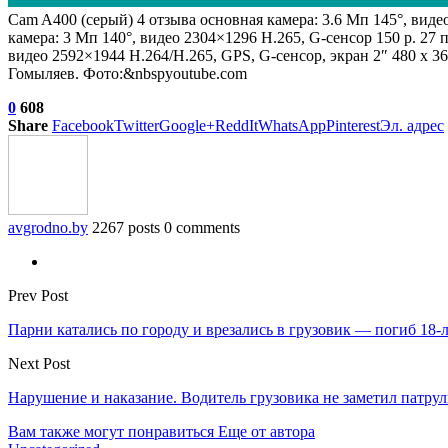
Cam A400 (серый)
4 отзыва
основная камера: 3.6 Мп 145°, виде
камера: 3 Мп 140°, видео 2304×1296 H.265, G-сенсор 150 р. 2
видео 2592×1944 H.264/H.265, GPS, G-сенсор, экран 2″ 480 x 
Гомыляев. Фото:&nbspyoutube.com
0
608
Share
Facebook
Twitter
Google+
ReddIt
WhatsApp
Pinterest
Эл. адрес
avgrodno.by
2267 posts
0 comments
Prev Post
Парни катались по городу и врезались в грузовик — погиб 18-
Next Post
Нарушение и наказание. Водитель грузовика не заметил патрул
Вам также могут понравиться
Еще от автора