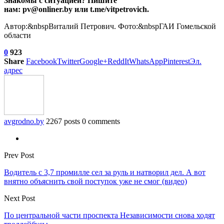
Знакомы с ситуацией? Пишите
нам: pv@onliner.by или t.me/vitpetrovich.
Автор:&nbspВиталий Петрович. Фото:&nbspГАИ Гомельской
области
0
923
Share
Facebook
Twitter
Google+
ReddIt
WhatsApp
Pinterest
Эл.
адрес
avgrodno.by
2267 posts
0 comments
Prev Post
Водитель с 3,7 промилле сел за руль и натворил дел. А вот
внятно объяснить свой поступок уже не смог (видео)
Next Post
По центральной части проспекта Независимости снова ходят