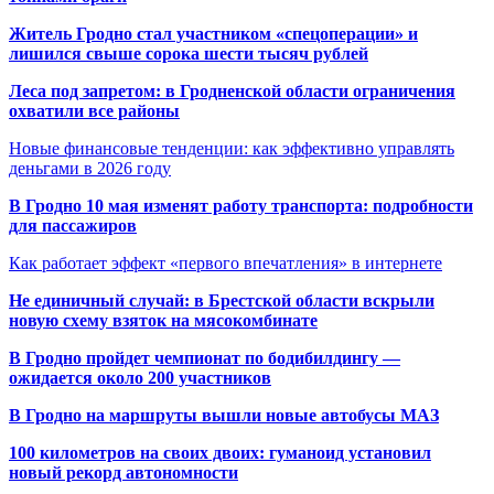
Житель Гродно стал участником «спецоперации» и
лишился свыше сорока шести тысяч рублей
Леса под запретом: в Гродненской области ограничения
охватили все районы
Новые финансовые тенденции: как эффективно управлять
деньгами в 2026 году
В Гродно 10 мая изменят работу транспорта: подробности
для пассажиров
Как работает эффект «первого впечатления» в интернете
Не единичный случай: в Брестской области вскрыли
новую схему взяток на мясокомбинате
В Гродно пройдет чемпионат по бодибилдингу —
ожидается около 200 участников
В Гродно на маршруты вышли новые автобусы МАЗ
100 километров на своих двоих: гуманоид установил
новый рекорд автономности