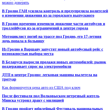
можно доверять
В Гродно ГАИ усилила контроль и предупредила водителей
о изменении движения из-за городского выпускного
В Гродно временно изменили движение части автобусов и
троллейбусов из-за ограничений в центре города
Мотоциклист погиб на трассе под Гродно, его 17-летняя
дочь попала в больницу
Из Гродно в Варшаву запустят новый автобусный рейс с
возможностью выбора места
В Беларуси выросли продажи новых автомобилей: рынок
поддерживает спрос на электромобили
ДТП в центре Гродно: легковая машина вылетела на
тротуар
Как формируется цена авто из США под ключ
После фестиваля под Волковыском нетрезвый житель
Минска устроил драку с милицией
В Гродно пройдет юбилейный Фестиваль национальных