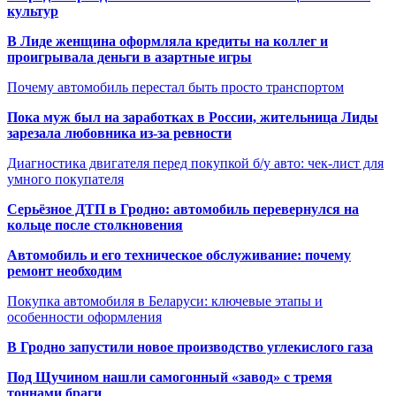
культур
В Лиде женщина оформляла кредиты на коллег и
проигрывала деньги в азартные игры
Почему автомобиль перестал быть просто транспортом
Пока муж был на заработках в России, жительница Лиды
зарезала любовника из-за ревности
Диагностика двигателя перед покупкой б/у авто: чек-лист для
умного покупателя
Серьёзное ДТП в Гродно: автомобиль перевернулся на
кольце после столкновения
Автомобиль и его техническое обслуживание: почему
ремонт необходим
Покупка автомобиля в Беларуси: ключевые этапы и
особенности оформления
В Гродно запустили новое производство углекислого газа
Под Щучином нашли самогонный «завод» с тремя
тоннами браги