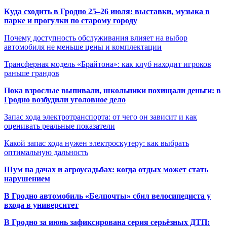
Куда сходить в Гродно 25–26 июля: выставки, музыка в
парке и прогулки по старому городу
Почему доступность обслуживания влияет на выбор
автомобиля не меньше цены и комплектации
Трансферная модель «Брайтона»: как клуб находит игроков
раньше грандов
Пока взрослые выпивали, школьники похищали деньги: в
Гродно возбудили уголовное дело
Запас хода электротранспорта: от чего он зависит и как
оценивать реальные показатели
Какой запас хода нужен электроскутеру: как выбрать
оптимальную дальность
Шум на дачах и агроусадьбах: когда отдых может стать
нарушением
В Гродно автомобиль «Белпочты» сбил велосипедиста у
входа в университет
В Гродно за июнь зафиксирована серия серьёзных ДТП: