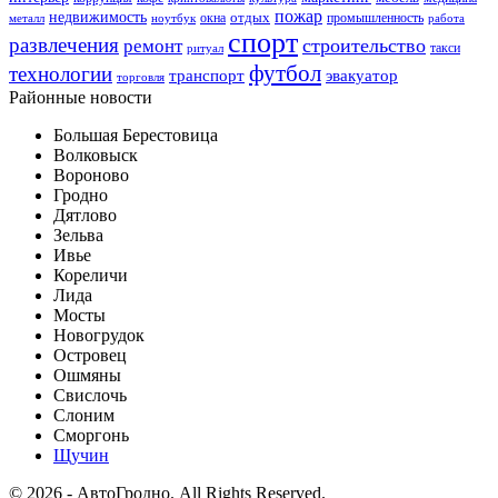
пожар
недвижимость
отдых
окна
промышленность
металл
ноутбук
работа
спорт
развлечения
строительство
ремонт
такси
ритуал
футбол
технологии
транспорт
эвакуатор
торговля
Районные новости
Большая Берестовица
Волковыск
Вороново
Гродно
Дятлово
Зельва
Ивье
Кореличи
Лида
Мосты
Новогрудок
Островец
Ошмяны
Свислочь
Слоним
Сморгонь
Щучин
© 2026 - АвтоГродно. All Rights Reserved.