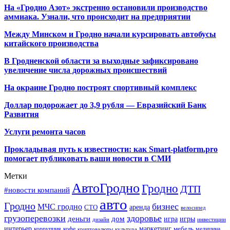
На «Гродно Азот» экстренно остановили производство
аммиака. Узнали, что происходит на предприятии
Между Минском и Гродно начали курсировать автобусы
китайского производства
В Гродненской области за выходные зафиксировано
увеличение числа дорожных происшествий
На окраине Гродно построят спортивный
комплекс
Доллар подорожает до 3,9 рубля — Евразийский Банк
Развития
Услуги ремонта часов
Прокладывая путь к известности: как Smart-platform.pro
помогает публиковать ваши новости в СМИ
Метки
АвтоГродно
Гродно
ДТП
#новости компаний
авто
Гродно
бизнес
МЧС гродно
аренда
СТО
велосипед
грузоперевозки
здоровье
деньги
дом
игра
игры
дизайн
инвестиции
интерьер
маркетинг
мебель
коррупция
кофе
медицина
криптовалюты
культура