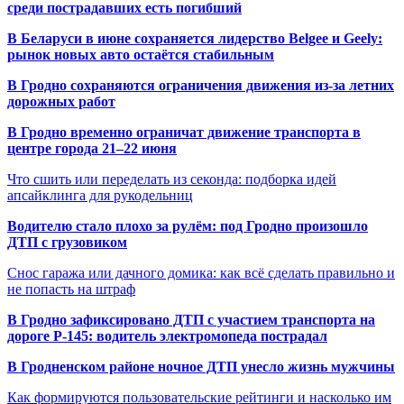
среди пострадавших есть погибший
В Беларуси в июне сохраняется лидерство Belgee и Geely:
рынок новых авто остаётся стабильным
В Гродно сохраняются ограничения движения из-за летних
дорожных работ
В Гродно временно ограничат движение транспорта в
центре города 21–22 июня
Что сшить или переделать из секонда: подборка идей
апсайклинга для рукодельниц
Водителю стало плохо за рулём: под Гродно произошло
ДТП с грузовиком
Снос гаража или дачного домика: как всё сделать правильно и
не попасть на штраф
В Гродно зафиксировано ДТП с участием транспорта на
дороге Р-145: водитель электромопеда пострадал
В Гродненском районе ночное ДТП унесло жизнь мужчины
Как формируются пользовательские рейтинги и насколько им