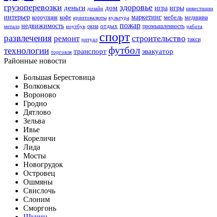
грузоперевозки
здоровье
деньги
дом
игра
игры
дизайн
инвестиции
интерьер
маркетинг
мебель
коррупция
кофе
медицина
криптовалюты
культура
пожар
недвижимость
отдых
окна
промышленность
металл
ноутбук
работа
спорт
развлечения
строительство
ремонт
такси
ритуал
футбол
технологии
транспорт
эвакуатор
торговля
Районные новости
Большая Берестовица
Волковыск
Вороново
Гродно
Дятлово
Зельва
Ивье
Кореличи
Лида
Мосты
Новогрудок
Островец
Ошмяны
Свислочь
Слоним
Сморгонь
Щучин