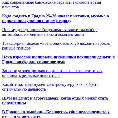
Как современные банковские сервисы экономят время
клиентов
Куда сходить в Гродно 25–26 июля: выставки, музыка в
парке и прогулки по старому городу
Почему доступность обслуживания влияет на выбор
автомобиля не меньше цены и комплектации
Трансферная модель «Брайтона»: как клуб находит игроков
раньше грандов
Пока взрослые выпивали, школьники похищали деньги: в
Гродно возбудили уголовное дело
Запас хода электротранспорта: от чего он зависит и как
оценивать реальные показатели
Какой запас хода нужен электроскутеру: как выбрать
оптимальную дальность
Шум на дачах и агроусадьбах: когда отдых может стать
нарушением
В Гродно автомобиль «Белпочты» сбил велосипедиста у
входа в университет