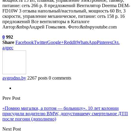
мощность 15 Вт, плавная, управление электронное, таймер,
питание: сеть 266 р. 8 предложений
Вентилятор Deerma DEM-
FD10W
3 отзыва
напольный/настольный, мощность 60 Вт, 3
скорости, управление механическое, питание: сеть 158 р. 16
предложений Все вентиляторы в Каталоге
Автор:&nbspАндрей Гомыляев. Фото:&nbspyoutube.com
0
992
Share
Facebook
Twitter
Google+
ReddIt
WhatsApp
Pinterest
Эл.
адрес
avgrodno.by
2267 posts
0 comments
Prev Post
«Помню мигалки, а потом — больницу». 10 лет колонии
присудили водителю BMW, допустившему смертельное ДТП
после погони (дополнено)
Next Post