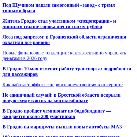
Под Щучином нашли самогонный «завод» с тремя
тоннами браги
Житель Гродно стал участником «спецоперации» и
лишился свыше сорока шести тысяч рублей
Леса под запретом: в Гродненской области ограничения
охватили все районы
Новые финансовые тенденции: как эффективно управлять
деньгами в 2026 году
В Гродно 10 мая изменят работу транспорта: подробности
для пассажиров
Как работает эффект «первого впечатления» в интернете
Не единичный случай: в Брестской области вскрыли
новую схему взяток на мясокомбинате
В Гродно пройдет чемпионат по бодибилдингу —
ожидается около 200 участников
В Гродно на маршруты вышли новые автобусы МАЗ