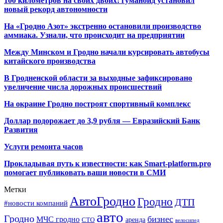
100 километров на своих двоих: гуманоид установил
новый рекорд автономности
На «Гродно Азот» экстренно остановили производство
аммиака. Узнали, что происходит на предприятии
Между Минском и Гродно начали курсировать автобусы
китайского производства
В Гродненской области за выходные зафиксировано
увеличение числа дорожных происшествий
На окраине Гродно построят спортивный
комплекс
Доллар подорожает до 3,9 рубля — Евразийский Банк
Развития
Услуги ремонта часов
Прокладывая путь к известности: как Smart-platform.pro
помогает публиковать ваши новости в СМИ
Метки
АвтоГродно
Гродно
ДТП
#новости компаний
авто
Гродно
бизнес
МЧС гродно
аренда
СТО
велосипед