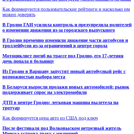
Как формируются пользовательские рейтинги и насколько им
можно доверять
В Гродно ГАИ усилила контроль и предупредила водителей
о изменении движения из-за городского выпускного
В Гродно временно изменили движение части автобусов и
троллейбусов из-за ограничений в центре города
Мотоциклист погиб на трассе под Гродно, его 17-летняя
дочь попала в больницу
Из Гродно в Варшаву запустят новый автобусный рейс с
возможностью выбора места
В Беларуси выросли продажи новых автомобилей: рынок
поддерживает спрос на электромобили
ДТП в центре Гродно: легковая машина вылетела на
тротуар
Как формируется цена авто из США под ключ
После фестиваля под Волковыском нетрезвый житель
Минска устроил драку с милицией