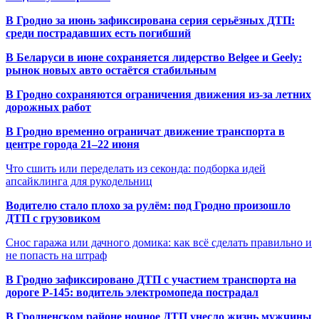
В Гродно за июнь зафиксирована серия серьёзных ДТП:
среди пострадавших есть погибший
В Беларуси в июне сохраняется лидерство Belgee и Geely:
рынок новых авто остаётся стабильным
В Гродно сохраняются ограничения движения из-за летних
дорожных работ
В Гродно временно ограничат движение транспорта в
центре города 21–22 июня
Что сшить или переделать из секонда: подборка идей
апсайклинга для рукодельниц
Водителю стало плохо за рулём: под Гродно произошло
ДТП с грузовиком
Снос гаража или дачного домика: как всё сделать правильно и
не попасть на штраф
В Гродно зафиксировано ДТП с участием транспорта на
дороге Р-145: водитель электромопеда пострадал
В Гродненском районе ночное ДТП унесло жизнь мужчины