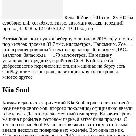
Renault Zoe I, 2015 г.в., 83 700 км
серебристый, хетчбэк, электро, автоматическая, передний
привод 35 058 р. 12 950 $ 12 714 € Продано
Автомобиль покинул конвейерную линию в 2015 году, и с тех
пор хетчбэк проехал 83,7 тыс. километров. Напомним, Zoe —
это переднеприводный электрокар, который не имеет ДВС-
аналогов. Запас хода — 170 километров. На машину
установлено зарядное устройство CCS. В объявлении
добросовестно перечислены опции машины: на борту есть
CarPlay, климат-контроль, навигация, круиз-контроль и
многое другое.
Kia Soul
Когда-то давно электрический Kia Soul первого поколения (на
базе бензинового Soul второго поколения) официально ввезли
в Беларусь. Да, это сделал местный импортер! Какое-то время
машина пробыла в тестовом парке, а затем была продана. С
тех пор новые Soul EV не поставлялись в страну, зато к нам
ввезли несколько подержанных моделей. Вот одна из них.
Машина сошла с конвейера в 2015 году и за семь лет проехала