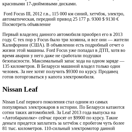
красивыми 17-дюймовыми дисками.
Ford Focus III, 2012 г.в., 115 000 км синий, хетчбэк, электро,
автоматическая, передний привод 25 177 р. 9300 $ 9130 €
Посмотреть объявление
Первый владелец данного автомобиля приобрел его в 2013
году. С тех пор у Focus было три хозяина, и все они — жители
Калифорнии (США). В объявлении есть подробный отчет о
жизни этой машины. Ford Focus уже попадал в ДТП, хотя во
время аварии у него даже не сработали подушки
безопасности. Максимальный запас хода на одном заряде —
135 километров. В Беларуси машиной владел только один
человек. За нее хотят получить $9300 по курсу. Продавец
готов поторговаться у капота электромобиля.
Nissan Leaf
Nissan Leaf первого поколения стал одним из самых
популярных электрокаров в истории. По Беларуси катаются
сотни таких автомобилей. За Leaf 2013 года выпуска на
«Автобарахолке» сейчас просят от $9900 по курсу. Такие
деньги придется заплатить за хетчбэк с пробегом чуть более
81 тыс. километров. 110-сильный электромотор данной