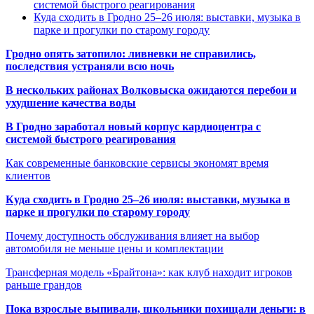
системой быстрого реагирования
Куда сходить в Гродно 25–26 июля: выставки, музыка в
парке и прогулки по старому городу
Гродно опять затопило: ливневки не справились,
последствия устраняли всю ночь
В нескольких районах Волковыска ожидаются перебои и
ухудшение качества воды
В Гродно заработал новый корпус кардиоцентра с
системой быстрого реагирования
Как современные банковские сервисы экономят время
клиентов
Куда сходить в Гродно 25–26 июля: выставки, музыка в
парке и прогулки по старому городу
Почему доступность обслуживания влияет на выбор
автомобиля не меньше цены и комплектации
Трансферная модель «Брайтона»: как клуб находит игроков
раньше грандов
Пока взрослые выпивали, школьники похищали деньги: в