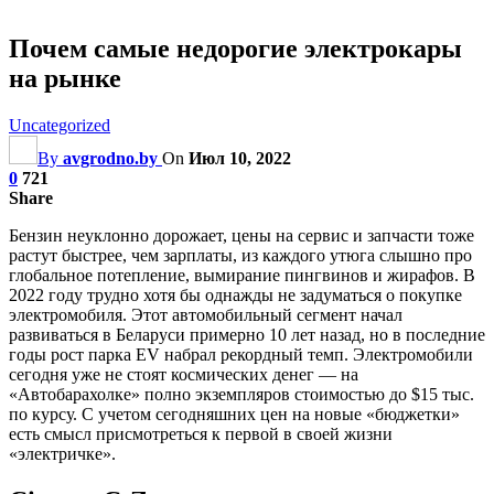
Почем самые недорогие электрокары
на рынке
Uncategorized
By
avgrodno.by
On
Июл 10, 2022
0
721
Share
Бензин неуклонно дорожает, цены на сервис и запчасти тоже
растут быстрее, чем зарплаты, из каждого утюга слышно про
глобальное потепление, вымирание пингвинов и жирафов. В
2022 году трудно хотя бы однажды не задуматься о покупке
электромобиля. Этот автомобильный сегмент начал
развиваться в Беларуси примерно 10 лет назад, но в последние
годы рост парка EV набрал рекордный темп. Электромобили
сегодня уже не стоят космических денег — на
«Автобарахолке» полно экземпляров
стоимостью до $15 тыс.
по курсу. С учетом сегодняшних цен на новые «бюджетки»
есть смысл присмотреться к первой в своей жизни
«электричке».