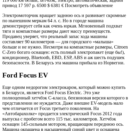
119 000 км белый, хетчбэк, электро, автоматическая, задний
привод 17 597 р. 6500 $ 6381 € Посмотреть объявление
Электромоторчик вращает заднюю ось и развивает скромные
по нынешним меркам 64 л. с. Но в городе машина
демонстрирует себя как очень юркая. Мгновенный подхват
тяги и компактные размеры дают массу преимуществ.
Продавец уверяет, что реальный запас хода машины
составляет 90 километров — для городского «малыша»
больше и не нужно. Несмотря на компактные размеры, Citroen
C-Zero богато оснащен: есть полный электропакет (еще бы!),
кондиционер, Bluetooth, EBD, ESP, ABS и аж шесть подушек
безопасности. В Беларусь эта машина прибыла из Норвегии.
Ford Focus EV
Еще одним недорогим электрокаром, который можно купить
в Беларуси, является Ford Focus Electric. Это уже
полноценный хетчбэк C-класса, бензиновая версия которого в
представлении не нуждается. Даже внешне EV-модель мало
чем отличается от Focus третьего поколения. На
«Автобарахолке» продается электрический Focus 2012 года
выпуска с пробегом всего 115 тыс. километров. Хетчбэк
оснащен 145-сильным мотором, вращающим переднюю ось.
Машина окрашена в насыщенный синий цвет и оснащена