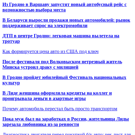
Из Гродно в Варшаву запустят новый автобусный рейс с
возможностью выбора места
В Беларуси выросли продажи новых автомобилей: рынок
поддерживает спрос на электромобили
ДТП в центре Гродно: легковая машина вылетела на
тротуар
Как формируется цена авто из США под ключ
После фестиваля под Волковыском нетрезвый житель
Минска устроил драку с милицией
В Гродно пройдет юбилейный Фестиваль национальных
культур
В Лиде женщина оформляла кредиты на коллег и
проигрывала деньги в азартные игры
Почему автомобиль перестал быть просто транспортом
Пока муж был на заработках в России, жительница Лиды
зарезала любовника из-за ревности
Диагностика двигателя перед покупкой б/у авто: чек-лист для