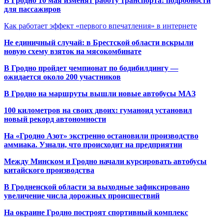
В Гродно 10 мая изменят работу транспорта: подробности
для пассажиров
Как работает эффект «первого впечатления» в интернете
Не единичный случай: в Брестской области вскрыли
новую схему взяток на мясокомбинате
В Гродно пройдет чемпионат по бодибилдингу —
ожидается около 200 участников
В Гродно на маршруты вышли новые автобусы МАЗ
100 километров на своих двоих: гуманоид установил
новый рекорд автономности
На «Гродно Азот» экстренно остановили производство
аммиака. Узнали, что происходит на предприятии
Между Минском и Гродно начали курсировать автобусы
китайского производства
В Гродненской области за выходные зафиксировано
увеличение числа дорожных происшествий
На окраине Гродно построят спортивный
комплекс