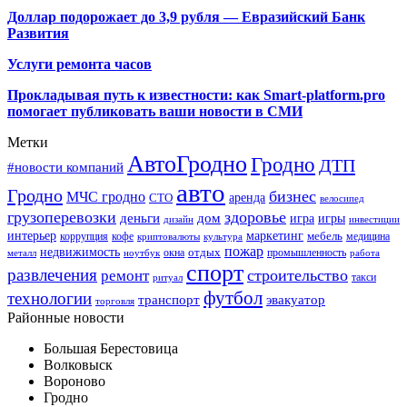
Доллар подорожает до 3,9 рубля — Евразийский Банк
Развития
Услуги ремонта часов
Прокладывая путь к известности: как Smart-platform.pro
помогает публиковать ваши новости в СМИ
Метки
АвтоГродно
Гродно
ДТП
#новости компаний
авто
Гродно
бизнес
МЧС гродно
аренда
СТО
велосипед
грузоперевозки
здоровье
деньги
дом
игра
игры
дизайн
инвестиции
интерьер
маркетинг
мебель
коррупция
кофе
медицина
криптовалюты
культура
пожар
недвижимость
отдых
окна
промышленность
металл
ноутбук
работа
спорт
развлечения
строительство
ремонт
такси
ритуал
футбол
технологии
транспорт
эвакуатор
торговля
Районные новости
Большая Берестовица
Волковыск
Вороново
Гродно