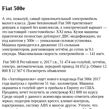
Fiat 500e
А это, пожалуй, самый привлекательный электромобиль
малого класса. Даже бензиновый Fiat 500 притягивает
девушек и парней без комплексов, а электрический вариант —
это настоящий «хипстомобиль» XXI века. Кузов машины
практически полностью дублирует ДВС-модификацию, но
под капотом у 500e — уникальная силовая установка.
Машина приводится в движение 111-сильным
электромотором, разгоняющим хетчбэк до сотни за 9,1
секунды. Максимальная скорость электромобиля — 141 км/ч.
Fiat 500 II Рестайлинг e, 2017 г.в., 51 474 км голубой, хетчбэк,
электро, автоматическая, передний привод 34 652 р. Обмен 12
800 $ 12 567 € Посмотреть объявление
На «Автобарахолке» ищет нового владельца Fiat 500e 2017
года выпуска с пробегом 51 тыс. километров. Машина
окрашена в голубой цвет и прибыла в Европу из США.
Продавец хочет получить за электрокар $12 800 по курсу.
Среди опций у данного экземпляра можно отметить обогрев
зеркал, подогрев передних кресел, климат-контроль,
парктроники, систему ABS и многое другое. Учтите, что