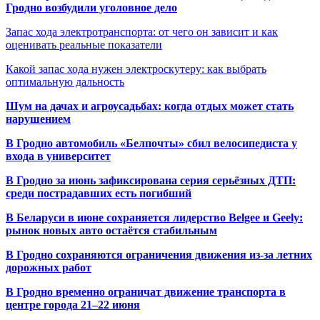
Гродно возбудили уголовное дело
Запас хода электротранспорта: от чего он зависит и как
оценивать реальные показатели
Какой запас хода нужен электроскутеру: как выбрать
оптимальную дальность
Шум на дачах и агроусадьбах: когда отдых может стать
нарушением
В Гродно автомобиль «Белпочты» сбил велосипедиста у
входа в университет
В Гродно за июнь зафиксирована серия серьёзных ДТП:
среди пострадавших есть погибший
В Беларуси в июне сохраняется лидерство Belgee и Geely:
рынок новых авто остаётся стабильным
В Гродно сохраняются ограничения движения из-за летних
дорожных работ
В Гродно временно ограничат движение транспорта в
центре города 21–22 июня