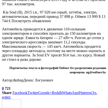
97 тыс. километров.
Kia Soul (II), 2015 г.в., 97 020 км серый, хетчбэк, электро,
автоматическая, передний привод 37 898 р. Обмен 13 999 $ 13
744 € Посмотреть объявление
Автомобиль приводится в движение 110-сильным
электромотором и способен проехать до 150 километров на
одном заряде. Емкость батареи — 27 кВт·ч. Разгон до сотни у
электрического кроссовера занимает 11,2 секунды.
Максимальная скорость — 145 км/ч. Автомобиль продается
через площадку автохауса, поэтому на месте можно оценить и
другие варианты. За Soul EV просят $14 тыс. по курсу. Новый
он стоил в разы дороже.
Перепечатка текста и фотографий Onlíner без разрешения редакции
запрещена. ng@onliner.by
Автор:&nbspДенис Логунович
0
721
Share
Facebook
Twitter
Google+
ReddIt
WhatsApp
Pinterest
Эл.
адрес