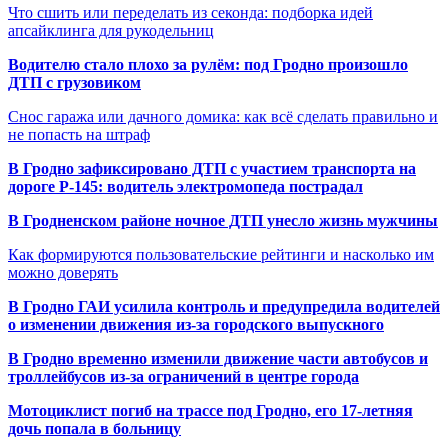
Что сшить или переделать из секонда: подборка идей
апсайклинга для рукодельниц
Водителю стало плохо за рулём: под Гродно произошло
ДТП с грузовиком
Снос гаража или дачного домика: как всё сделать правильно и
не попасть на штраф
В Гродно зафиксировано ДТП с участием транспорта на
дороге Р-145: водитель электромопеда пострадал
В Гродненском районе ночное ДТП унесло жизнь мужчины
Как формируются пользовательские рейтинги и насколько им
можно доверять
В Гродно ГАИ усилила контроль и предупредила водителей
о изменении движения из-за городского выпускного
В Гродно временно изменили движение части автобусов и
троллейбусов из-за ограничений в центре города
Мотоциклист погиб на трассе под Гродно, его 17-летняя
дочь попала в больницу