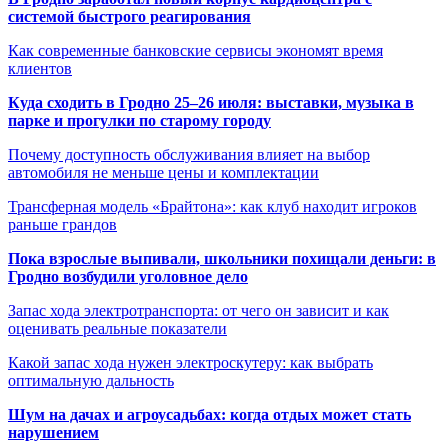
системой быстрого реагирования
Как современные банковские сервисы экономят время
клиентов
Куда сходить в Гродно 25–26 июля: выставки, музыка в
парке и прогулки по старому городу
Почему доступность обслуживания влияет на выбор
автомобиля не меньше цены и комплектации
Трансферная модель «Брайтона»: как клуб находит игроков
раньше грандов
Пока взрослые выпивали, школьники похищали деньги: в
Гродно возбудили уголовное дело
Запас хода электротранспорта: от чего он зависит и как
оценивать реальные показатели
Какой запас хода нужен электроскутеру: как выбрать
оптимальную дальность
Шум на дачах и агроусадьбах: когда отдых может стать
нарушением