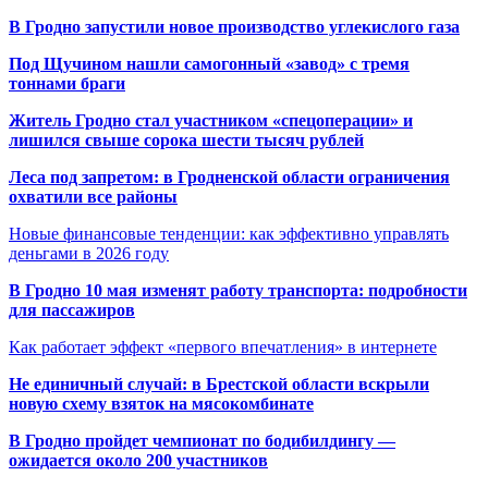
В Гродно запустили новое производство углекислого газа
Под Щучином нашли самогонный «завод» с тремя
тоннами браги
Житель Гродно стал участником «спецоперации» и
лишился свыше сорока шести тысяч рублей
Леса под запретом: в Гродненской области ограничения
охватили все районы
Новые финансовые тенденции: как эффективно управлять
деньгами в 2026 году
В Гродно 10 мая изменят работу транспорта: подробности
для пассажиров
Как работает эффект «первого впечатления» в интернете
Не единичный случай: в Брестской области вскрыли
новую схему взяток на мясокомбинате
В Гродно пройдет чемпионат по бодибилдингу —
ожидается около 200 участников