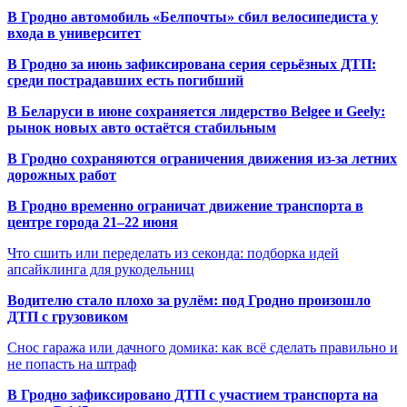
В Гродно автомобиль «Белпочты» сбил велосипедиста у
входа в университет
В Гродно за июнь зафиксирована серия серьёзных ДТП:
среди пострадавших есть погибший
В Беларуси в июне сохраняется лидерство Belgee и Geely:
рынок новых авто остаётся стабильным
В Гродно сохраняются ограничения движения из-за летних
дорожных работ
В Гродно временно ограничат движение транспорта в
центре города 21–22 июня
Что сшить или переделать из секонда: подборка идей
апсайклинга для рукодельниц
Водителю стало плохо за рулём: под Гродно произошло
ДТП с грузовиком
Снос гаража или дачного домика: как всё сделать правильно и
не попасть на штраф
В Гродно зафиксировано ДТП с участием транспорта на