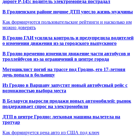
дороге Р-145: водитель электромопеда пострадал
В Гродненском районе ночное ДТП унесло жизнь мужчины
Как формируются пользовательские рейтинги и насколько им
можно доверять
В Гродно ГАИ усилила контроль и предупредила водителей
о изменении движения из-за городского выпускного
В Гродно временно изменили движение части автобусов и
троллейбусов из-за ограничений в центре города
Мотоциклист погиб на трассе под Гродно, его 17-летняя
дочь попала в больницу
Из Гродно в Варшаву запустят новый автобусный рейс с
возможностью выбора места
В Беларуси выросли продажи новых автомобилей: рынок
поддерживает спрос на электромобили
ДТП в центре Гродно: легковая машина вылетела на
тротуар
Как формируется цена авто из США под ключ