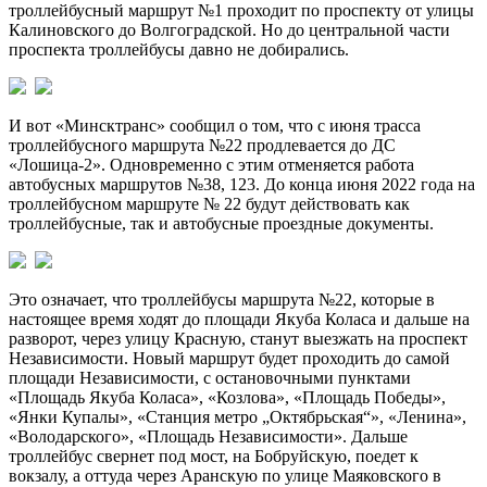
троллейбусный маршрут №1 проходит по проспекту от улицы
Калиновского до Волгоградской. Но до центральной части
проспекта троллейбусы давно не добирались.
И вот «Минсктранс» сообщил о том, что с июня трасса
троллейбусного маршрута №22 продлевается до ДС
«Лошица-2». Одновременно с этим отменяется работа
автобусных маршрутов №38, 123. До конца июня 2022 года на
троллейбусном маршруте № 22 будут действовать как
троллейбусные, так и автобусные проездные документы.
Это означает, что троллейбусы маршрута №22, которые в
настоящее время ходят до площади Якуба Коласа и дальше на
разворот, через улицу Красную, станут выезжать на проспект
Независимости. Новый маршрут будет проходить до самой
площади Независимости, с остановочными пунктами
«Площадь Якуба Коласа», «Козлова», «Площадь Победы»,
«Янки Купалы», «Станция метро „Октябрьская“», «Ленина»,
«Володарского», «Площадь Независимости». Дальше
троллейбус свернет под мост, на Бобруйскую, поедет к
вокзалу, а оттуда через Аранскую по улице Маяковского в