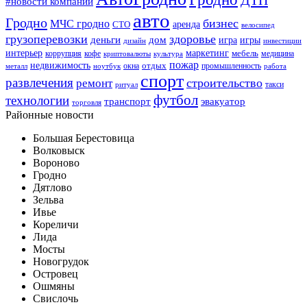
#новости компаний
авто
Гродно
бизнес
МЧС гродно
аренда
СТО
велосипед
грузоперевозки
здоровье
деньги
дом
игра
игры
дизайн
инвестиции
интерьер
маркетинг
мебель
коррупция
кофе
медицина
криптовалюты
культура
пожар
недвижимость
отдых
окна
промышленность
металл
ноутбук
работа
спорт
развлечения
строительство
ремонт
такси
ритуал
футбол
технологии
транспорт
эвакуатор
торговля
Районные новости
Большая Берестовица
Волковыск
Вороново
Гродно
Дятлово
Зельва
Ивье
Кореличи
Лида
Мосты
Новогрудок
Островец
Ошмяны
Свислочь