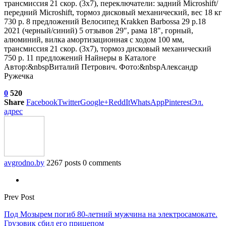
трансмиссия 21 скор. (3х7), переключатели: задний Microshift/
передний Microshift, тормоз дисковый механический, вес 18 кг
730 р. 8 предложений
Велосипед Krakken Barbossa 29 р.18
2021 (черный/синий)
5 отзывов
29″, рама 18", горный,
алюминий, вилка амортизационная с ходом 100 мм,
трансмиссия 21 скор. (3х7), тормоз дисковый механический
750 р. 11 предложений Найнеры в Каталоге
Автор:&nbspВиталий Петрович. Фото:&nbspАлександр
Ружечка
0
520
Share
Facebook
Twitter
Google+
ReddIt
WhatsApp
Pinterest
Эл.
адрес
avgrodno.by
2267 posts
0 comments
Prev Post
Под Мозырем погиб 80-летний мужчина на электросамокате.
Грузовик сбил его прицепом