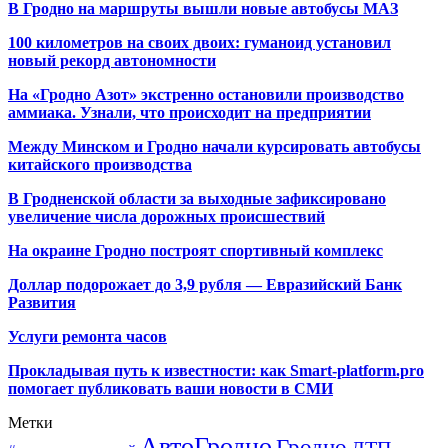
В Гродно на маршруты вышли новые автобусы МАЗ
100 километров на своих двоих: гуманоид установил
новый рекорд автономности
На «Гродно Азот» экстренно остановили производство
аммиака. Узнали, что происходит на предприятии
Между Минском и Гродно начали курсировать автобусы
китайского производства
В Гродненской области за выходные зафиксировано
увеличение числа дорожных происшествий
На окраине Гродно построят спортивный
комплекс
Доллар подорожает до 3,9 рубля — Евразийский Банк
Развития
Услуги ремонта часов
Прокладывая путь к известности: как Smart-platform.pro
помогает публиковать ваши новости в СМИ
Метки
АвтоГродно
Гродно
ДТП