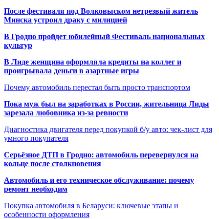
После фестиваля под Волковыском нетрезвый житель
Минска устроил драку с милицией
В Гродно пройдет юбилейный Фестиваль национальных
культур
В Лиде женщина оформляла кредиты на коллег и
проигрывала деньги в азартные игры
Почему автомобиль перестал быть просто транспортом
Пока муж был на заработках в России, жительница Лиды
зарезала любовника из-за ревности
Диагностика двигателя перед покупкой б/у авто: чек-лист для
умного покупателя
Серьёзное ДТП в Гродно: автомобиль перевернулся на
кольце после столкновения
Автомобиль и его техническое обслуживание: почему
ремонт необходим
Покупка автомобиля в Беларуси: ключевые этапы и
особенности оформления