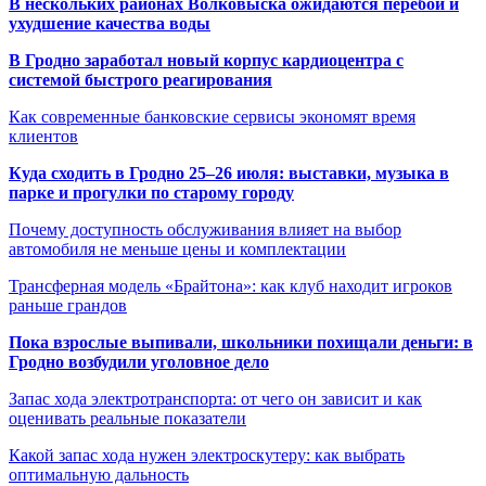
В нескольких районах Волковыска ожидаются перебои и
ухудшение качества воды
В Гродно заработал новый корпус кардиоцентра с
системой быстрого реагирования
Как современные банковские сервисы экономят время
клиентов
Куда сходить в Гродно 25–26 июля: выставки, музыка в
парке и прогулки по старому городу
Почему доступность обслуживания влияет на выбор
автомобиля не меньше цены и комплектации
Трансферная модель «Брайтона»: как клуб находит игроков
раньше грандов
Пока взрослые выпивали, школьники похищали деньги: в
Гродно возбудили уголовное дело
Запас хода электротранспорта: от чего он зависит и как
оценивать реальные показатели
Какой запас хода нужен электроскутеру: как выбрать
оптимальную дальность