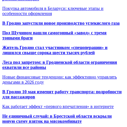
Покупка автомобиля в Беларуси: ключевые этапы и
особенности оформления
В Гродно запустили новое производство углекислого газа
Под Щучином нашли самогонный «завод» с тремя
тоннами браги
Житель Гродно стал участником «спецоперации» и
лишился свыше сорока шести тысяч рублей
Леса под запретом: в Гродненской области ограничения
охватили все районы
Новые финансовые тенденции: как эффективно управлять
деньгами в 2026 году
В Гродно 10 мая изменят работу транспорта: подробности
для пассажиров
Как работает эффект «первого впечатления» в интернете
Не единичный случай: в Брестской области вскрыли
новую схему взяток на мясокомбинате