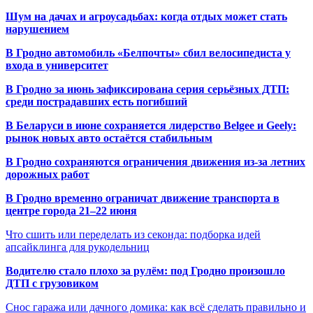
Шум на дачах и агроусадьбах: когда отдых может стать
нарушением
В Гродно автомобиль «Белпочты» сбил велосипедиста у
входа в университет
В Гродно за июнь зафиксирована серия серьёзных ДТП:
среди пострадавших есть погибший
В Беларуси в июне сохраняется лидерство Belgee и Geely:
рынок новых авто остаётся стабильным
В Гродно сохраняются ограничения движения из-за летних
дорожных работ
В Гродно временно ограничат движение транспорта в
центре города 21–22 июня
Что сшить или переделать из секонда: подборка идей
апсайклинга для рукодельниц
Водителю стало плохо за рулём: под Гродно произошло
ДТП с грузовиком
Снос гаража или дачного домика: как всё сделать правильно и