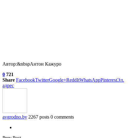
Автор:&nbspАнтон Кажуро
0
721
Share
Facebook
Twitter
Google+
ReddIt
WhatsApp
Pinterest
Эл.
адрес
avgrodno.by
2267 posts
0 comments
Prev Post