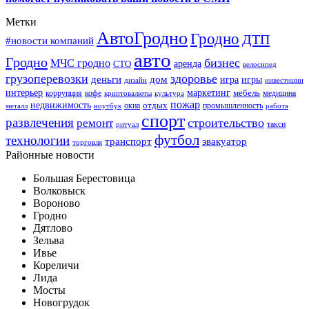
Метки
АвтоГродно
Гродно
ДТП
#новости компаний
авто
Гродно
бизнес
МЧС гродно
аренда
СТО
велосипед
грузоперевозки
здоровье
деньги
дом
игра
игры
дизайн
инвестиции
интерьер
маркетинг
мебель
коррупция
кофе
медицина
криптовалюты
культура
пожар
недвижимость
отдых
окна
промышленность
металл
ноутбук
работа
спорт
развлечения
строительство
ремонт
такси
ритуал
футбол
технологии
транспорт
эвакуатор
торговля
Районные новости
Большая Берестовица
Волковыск
Вороново
Гродно
Дятлово
Зельва
Ивье
Кореличи
Лида
Мосты
Новогрудок