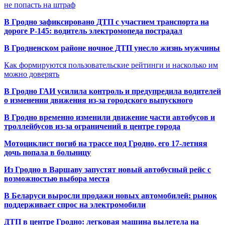
не попасть на штраф
В Гродно зафиксировано ДТП с участием транспорта на
дороге Р-145: водитель электромопеда пострадал
В Гродненском районе ночное ДТП унесло жизнь мужчины
Как формируются пользовательские рейтинги и насколько им
можно доверять
В Гродно ГАИ усилила контроль и предупредила водителей
о изменении движения из-за городского выпускного
В Гродно временно изменили движение части автобусов и
троллейбусов из-за ограничений в центре города
Мотоциклист погиб на трассе под Гродно, его 17-летняя
дочь попала в больницу
Из Гродно в Варшаву запустят новый автобусный рейс с
возможностью выбора места
В Беларуси выросли продажи новых автомобилей: рынок
поддерживает спрос на электромобили
ДТП в центре Гродно: легковая машина вылетела на