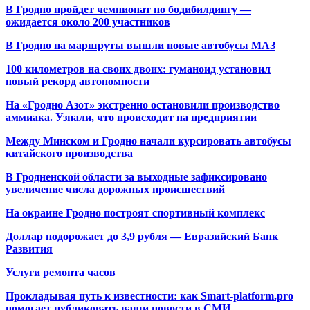
В Гродно пройдет чемпионат по бодибилдингу —
ожидается около 200 участников
В Гродно на маршруты вышли новые автобусы МАЗ
100 километров на своих двоих: гуманоид установил
новый рекорд автономности
На «Гродно Азот» экстренно остановили производство
аммиака. Узнали, что происходит на предприятии
Между Минском и Гродно начали курсировать автобусы
китайского производства
В Гродненской области за выходные зафиксировано
увеличение числа дорожных происшествий
На окраине Гродно построят спортивный
комплекс
Доллар подорожает до 3,9 рубля — Евразийский Банк
Развития
Услуги ремонта часов
Прокладывая путь к известности: как Smart-platform.pro
помогает публиковать ваши новости в СМИ