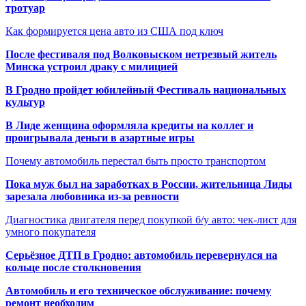
тротуар
Как формируется цена авто из США под ключ
После фестиваля под Волковыском нетрезвый житель
Минска устроил драку с милицией
В Гродно пройдет юбилейный Фестиваль национальных
культур
В Лиде женщина оформляла кредиты на коллег и
проигрывала деньги в азартные игры
Почему автомобиль перестал быть просто транспортом
Пока муж был на заработках в России, жительница Лиды
зарезала любовника из-за ревности
Диагностика двигателя перед покупкой б/у авто: чек-лист для
умного покупателя
Серьёзное ДТП в Гродно: автомобиль перевернулся на
кольце после столкновения
Автомобиль и его техническое обслуживание: почему
ремонт необходим