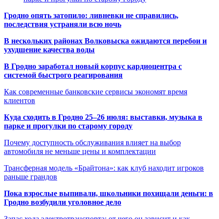
Гродно опять затопило: ливневки не справились,
последствия устраняли всю ночь
В нескольких районах Волковыска ожидаются перебои и
ухудшение качества воды
В Гродно заработал новый корпус кардиоцентра с
системой быстрого реагирования
Как современные банковские сервисы экономят время
клиентов
Куда сходить в Гродно 25–26 июля: выставки, музыка в
парке и прогулки по старому городу
Почему доступность обслуживания влияет на выбор
автомобиля не меньше цены и комплектации
Трансферная модель «Брайтона»: как клуб находит игроков
раньше грандов
Пока взрослые выпивали, школьники похищали деньги: в
Гродно возбудили уголовное дело
Запас хода электротранспорта: от чего он зависит и как