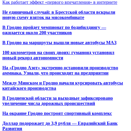
Как работает эффект «первого впечатления» в интернете
Не единичный случай: в Брестской области вскрыли
новую схему взяток на мясокомбинате
В Гродно пройдет чемпионат по бодибилдингу —
ожидается около 200 участников
В Гродно на маршруты вышли новые автобусы МАЗ
100 километров на своих двоих: гуманоид установил
новый рекорд автономности
На «Гродно Азот» экстренно остановили производство
аммиака. Узнали, что происходит на предприятии
Между Минском и Гродно начали курсировать автобусы
китайского производства
В Гродненской области за выходные зафиксировано
увеличение числа дорожных происшествий
На окраине Гродно построят спортивный
комплекс
Доллар подорожает до 3,9 рубля — Евразийский Банк
Развития