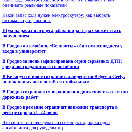
оценивать реальные показатели
Какой запас хода нужен электроскутеру: как выбрать
оптимальную дальность
Шум на дачах и агроусадьбах: когда отдых может стать
нарушением
В Гродно автомобиль «Белпочты» сбил велосипедиста у
входа в университет
В Гродно за июнь зафиксирована серия серьёзных ДТП:
среди пострадавших есть погибший
В Беларуси в июне сохраняется лидерство Belgee и Geely:
рынок новых авто остаётся стабильным
В Гродно сохраняются ограничения движения из-за летних
дорожных работ
В Гродно временно ограничат движение транспорта в
центре города 21–22 июня
Что сшить или переделать из секонда: подборка идей
апсайклинга для рукодельниц