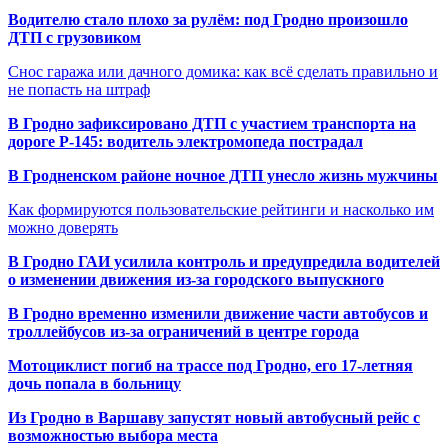
Водителю стало плохо за рулём: под Гродно произошло
ДТП с грузовиком
Снос гаража или дачного домика: как всё сделать правильно и
не попасть на штраф
В Гродно зафиксировано ДТП с участием транспорта на
дороге Р-145: водитель электромопеда пострадал
В Гродненском районе ночное ДТП унесло жизнь мужчины
Как формируются пользовательские рейтинги и насколько им
можно доверять
В Гродно ГАИ усилила контроль и предупредила водителей
о изменении движения из-за городского выпускного
В Гродно временно изменили движение части автобусов и
троллейбусов из-за ограничений в центре города
Мотоциклист погиб на трассе под Гродно, его 17-летняя
дочь попала в больницу
Из Гродно в Варшаву запустят новый автобусный рейс с
возможностью выбора места