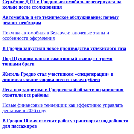
Серьёзное ДТП в Гродно: автомобиль перевернулся на
кольце после столкновения
Автомобиль и его техническое обслуживание: почему
ремонт необходим
Покупка автомобиля в Беларуси: ключевые этапы и
особенности оформления
В Гродно запустили новое производство углекислого газа
Под Щучином нашли самогонный «завод» с тремя
тоннами браги
Житель Гродно стал участником «спецоперации» и
лишился свыше сорока шести тысяч рублей
Леса под запретом: в Гродненской области ограничения
охватили все районы
Новые финансовые тенденции: как эффективно управлять
деньгами в 2026 году
В Гродно 10 мая изменят работу транспорта: подробности
для пассажиров