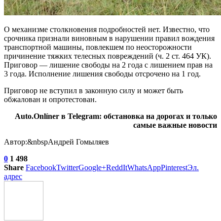
О механизме столкновения подробностей нет. Известно, что
срочника признали виновным в нарушении правил вождения
транспортной машины, повлекшем по неосторожности
причинение тяжких телесных повреждений (ч. 2 ст. 464 УК).
Приговор — лишение свободы на 2 года с лишением прав на
3 года. Исполнение лишения свободы отсрочено на 1 год.
Приговор не вступил в законную силу и может быть
обжалован и опротестован.
Auto.Onlíner в Telegram: обстановка на дорогах и только
самые важные новости
Автор:&nbspАндрей Гомыляев
0
1 498
Share
Facebook
Twitter
Google+
ReddIt
WhatsApp
Pinterest
Эл.
адрес