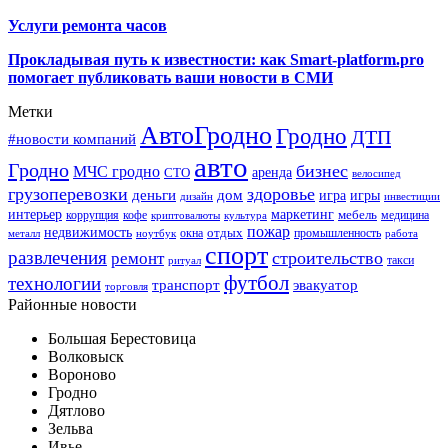
Услуги ремонта часов
Прокладывая путь к известности: как Smart-platform.pro
помогает публиковать ваши новости в СМИ
Метки
АвтоГродно
Гродно
ДТП
#новости компаний
авто
Гродно
бизнес
МЧС гродно
аренда
СТО
велосипед
грузоперевозки
здоровье
деньги
дом
игра
игры
дизайн
инвестиции
интерьер
маркетинг
мебель
коррупция
кофе
медицина
криптовалюты
культура
пожар
недвижимость
отдых
окна
промышленность
металл
ноутбук
работа
спорт
развлечения
строительство
ремонт
такси
ритуал
футбол
технологии
транспорт
эвакуатор
торговля
Районные новости
Большая Берестовица
Волковыск
Вороново
Гродно
Дятлово
Зельва
Ивье