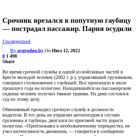
Срочник врезался в попутную гаубицу
— пострадал пассажир. Парня осудили
Uncategorized
By
avgrodno.by
On
Июл 12, 2022
0
1 498
Share
Во время срочной службы в одной из войсковых частей в
Бресте молодой человек (2002 г. р.), управлявший грузовиком,
совершил столкновение с гаубицей. Все произошло в июле
прошлого года на полигоне. Находившийся на пассажирском
сиденье человек получил тяжкие травмы. На днях состоялся
суд по этому делу.
Обвиняемый проходил срочную службу в должности
водителя. В тот день он управлял автопоездом в составе
грузовика и гаубицы, двигался по проезжей части дороги
полигона.
«Приближаясь к необозначенному перекрестку, не
учел интенсивность движения, — говорится в сообщении