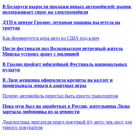
В Беларуси выросли продажи новых автомобилей: рынок
поддерживает спрос на электромобили
ДТП в центре Гродно: легковая машина вылетела на
тротуар
Как формируется цена авто из США под ключ
После фестиваля под Волковыском нетрезвый житель
Минска устроил драку с милицией
В Гродно пройдет юбилейный Фестиваль национальных
культур
В Лиде женщина оформляла кредиты на коллег и
проигрывала деньги в азартные игры
Почему автомобиль перестал быть просто транспортом
Пока муж был на заработках в России, жительница Лиды
зарезала любовника из-за ревности
Диагностика двигателя перед покупкой б/у авто: чек-лист для
умного покупателя