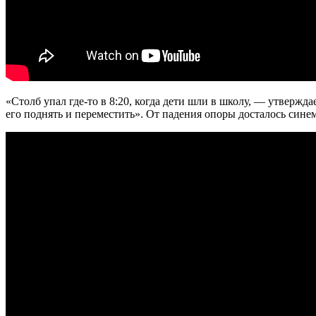
«Столб упал где-то в 8:20, когда дети шли в школу, — утверж
его поднять и переместить». От падения опоры досталось сине