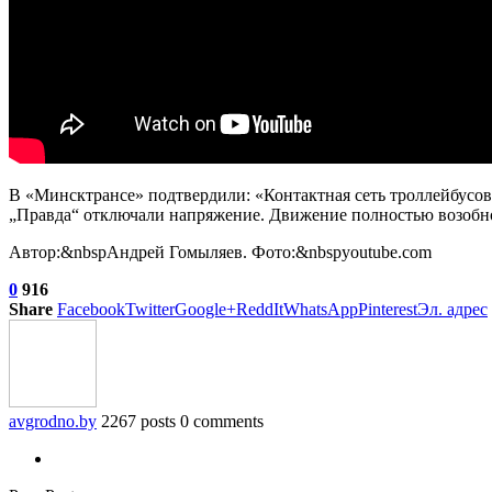
В «Минсктрансе» подтвердили: «Контактная сеть троллейбусов
„Правда“ отключали напряжение. Движение полностью возобно
Автор:&nbspАндрей Гомыляев. Фото:&nbspyoutube.com
0
916
Share
Facebook
Twitter
Google+
ReddIt
WhatsApp
Pinterest
Эл. адрес
avgrodno.by
2267 posts
0 comments