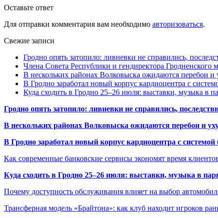
Оставьте ответ
Для отправки комментария вам необходимо
авторизоваться
.
Свежие записи
Гродно опять затопило: ливневки не справились, последс
Члена Совета Республики и гендиректора Гродненского мя
В нескольких районах Волковыска ожидаются перебои и 
В Гродно заработал новый корпус кардиоцентра с систем
Куда сходить в Гродно 25–26 июля: выставки, музыка в п
Гродно опять затопило: ливневки не справились, последств
В нескольких районах Волковыска ожидаются перебои и ух
В Гродно заработал новый корпус кардиоцентра с системой
Как современные банковские сервисы экономят время клиенто
Куда сходить в Гродно 25–26 июля: выставки, музыка в пар
Почему доступность обслуживания влияет на выбор автомобил
Трансферная модель «Брайтона»: как клуб находит игроков ран