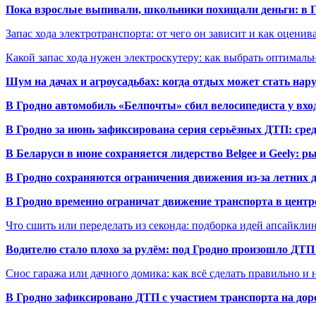
Пока взрослые выпивали, школьники похищали деньги: в Гр
Запас хода электротранспорта: от чего он зависит и как оценив
Какой запас хода нужен электроскутеру: как выбрать оптималь
Шум на дачах и агроусадьбах: когда отдых может стать на
В Гродно автомобиль «Белпочты» сбил велосипедиста у вхо
В Гродно за июнь зафиксирована серия серьёзных ДТП: сре
В Беларуси в июне сохраняется лидерство Belgee и Geely: 
В Гродно сохраняются ограничения движения из-за летних
В Гродно временно ограничат движение транспорта в центр
Что сшить или переделать из секонда: подборка идей апсайкли
Водителю стало плохо за рулём: под Гродно произошло ДТП
Снос гаража или дачного домика: как всё сделать правильно и 
В Гродно зафиксировано ДТП с участием транспорта на доро