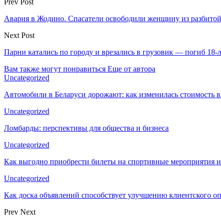
Prev Post
Авария в Жодино. Спасатели освободили женщину из разбитой 
Next Post
Парни катались по городу и врезались в грузовик — погиб 18-
Вам также могут понравиться
Еще от автора
Uncategorized
Автомобили в Беларуси дорожают: как изменилась стоимость в
Uncategorized
Ломбарды: перспективы для общества и бизнеса
Uncategorized
Как выгодно приобрести билеты на спортивные мероприятия и
Uncategorized
Как доска объявлений способствует улучшению клиентского 
Prev
Next