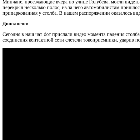
Минчане, проезжающие вчера по улице Голубева, могли видеть
перекрыл несколько полос, из-за чего автомобилистам пришлос
припаркованная у столба. В нашем распоряжении оказалось ви
Дополнено:
Сегодня в наш чат-бот прислали
видео момента падения столба.
соединения контактной сети слетели токоприемники, ударив по