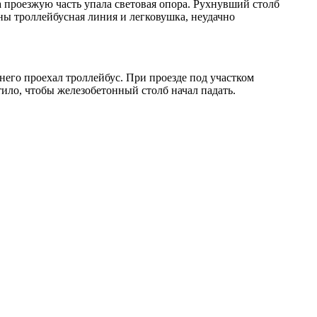
 проезжую часть упала световая опора. Рухнувший столб
ены троллейбусная линия и легковушка, неудачно
 него проехал троллейбус. При проезде под участком
тило, чтобы железобетонный столб начал падать.