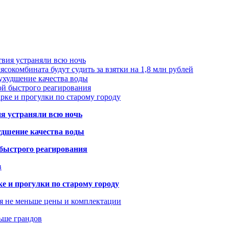
твия устраняли всю ночь
сокомбината будут судить за взятки на 1,8 млн рублей
ухудшение качества воды
ой быстрого реагирования
арке и прогулки по старому городу
ия устраняли всю ночь
удшение качества воды
 быстрого реагирования
в
ке и прогулки по старому городу
я не меньше цены и комплектации
ьше грандов