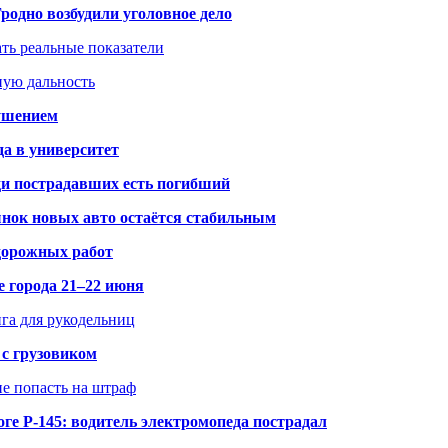
одно возбудили уголовное дело
ать реальные показатели
ную дальность
рушением
да в университет
ди пострадавших есть погибший
рынок новых авто остаётся стабильным
 дорожных работ
е города 21–22 июня
нга для рукодельниц
 с грузовиком
не попасть на штраф
ге Р-145: водитель электромопеда пострадал