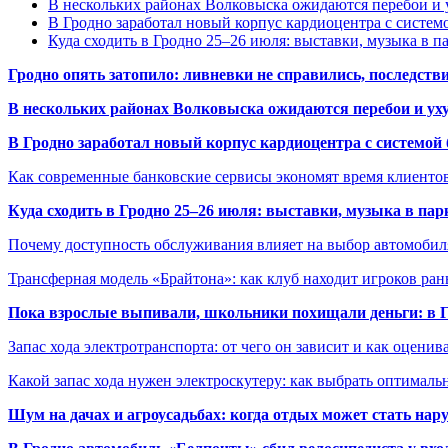
В нескольких районах Волковыска ожидаются перебои и 
В Гродно заработал новый корпус кардиоцентра с систем
Куда сходить в Гродно 25–26 июля: выставки, музыка в п
Гродно опять затопило: ливневки не справились, последств
В нескольких районах Волковыска ожидаются перебои и ух
В Гродно заработал новый корпус кардиоцентра с системой
Как современные банковские сервисы экономят время клиенто
Куда сходить в Гродно 25–26 июля: выставки, музыка в пар
Почему доступность обслуживания влияет на выбор автомобил
Трансферная модель «Брайтона»: как клуб находит игроков ран
Пока взрослые выпивали, школьники похищали деньги: в Гр
Запас хода электротранспорта: от чего он зависит и как оценив
Какой запас хода нужен электроскутеру: как выбрать оптималь
Шум на дачах и агроусадьбах: когда отдых может стать на