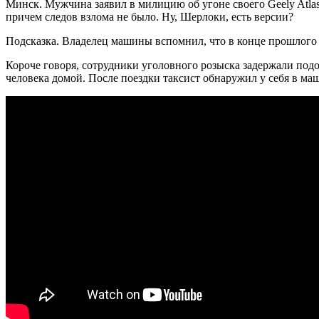
Минск. Мужчина заявил в милицию об угоне своего Geely Atlas
причем следов взлома не было. Ну, Шерлоки, есть версии?
Подсказка. Владелец машины вспомнил, что в конце прошлого го
Короче говоря, сотрудники уголовного розыска задержали под
человека домой. После поездки таксист обнаружил у себя в ма