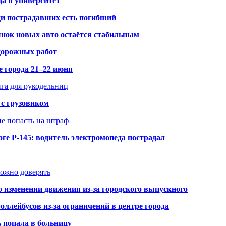
да в университет
ди пострадавших есть погибший
рынок новых авто остаётся стабильным
 дорожных работ
е города 21–22 июня
нга для рукодельниц
 с грузовиком
не попасть на штраф
ге Р-145: водитель электромопеда пострадал
можно доверять
о изменении движения из-за городского выпускного
оллейбусов из-за ограничений в центре города
ь попала в больницу