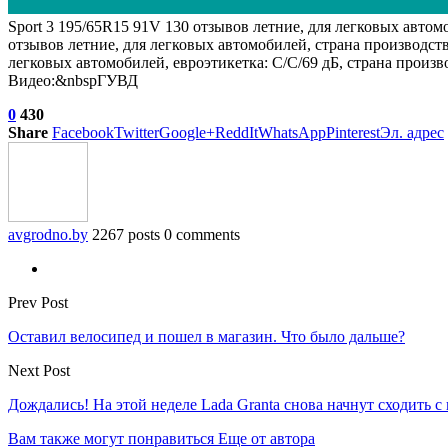
Sport 3 195/65R15 91V
130 отзывов
летние, для легковых автом
отзывов
летние, для легковых автомобилей, страна производст
легковых автомобилей, евроэтикетка: C/C/69 дБ, страна произв
Видео:&nbspГУВД
0
430
Share
Facebook
Twitter
Google+
ReddIt
WhatsApp
Pinterest
Эл. адрес
avgrodno.by
2267 posts
0 comments
Prev Post
Оставил велосипед и пошел в магазин. Что было дальше?
Next Post
Дождались! На этой неделе Lada Granta снова начнут сходить с
Вам также могут понравиться
Еще от автора