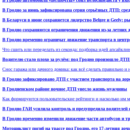
В Гродно автомобиль «Белпочты» сбил велосипедиста у вхо
В Гродно за июнь зафиксирована серия серьёзных ДТП: сре
В Беларуси в июне сохраняется лидерство Belgee и Geely: 
В Гродно сохраняются ограничения движения из-за летних
В Гродно временно ограничат движение транспорта в центр
Что сшить или переделать из секонда: подборка идей апсайкли
Водителю стало плохо за рулём: под Гродно произошло ДТП
Снос гаража или дачного домика: как всё сделать правильно и 
В Гродно зафиксировано ДТП с участием транспорта на доро
В Гродненском районе ночное ДТП унесло жизнь мужчины
Как формируются пользовательские рейтинги и насколько им 
В Гродно ГАИ усилила контроль и предупредила водителей 
В Гродно временно изменили движение части автобусов и тр
Мотоциклист погиб на трассе под Гродно, его 17-летняя доч