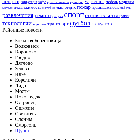
интерьер
маркетинг
мебель
коррупция
кофе
медицина
криптовалюты
культура
пожар
недвижимость
отдых
окна
промышленность
металл
ноутбук
работа
спорт
развлечения
строительство
ремонт
такси
ритуал
футбол
технологии
транспорт
эвакуатор
торговля
Районные новости
Большая Берестовица
Волковыск
Вороново
Гродно
Дятлово
Зельва
Ивье
Кореличи
Лида
Мосты
Новогрудок
Островец
Ошмяны
Свислочь
Слоним
Сморгонь
Щучин