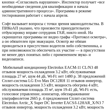
кнопки «Согласовать нарушение». Инспектор получает «все
необходимые сведения для квалификации и начала
административного процесса». Программа в режиме
тестирования работает с начала апреля.
Софт вызывает вопросы с точки зрения законодательства. В
ПИКоАП указано, что произвести принудительную
отбуксировку вправе сотрудник ГАИ, никто иной. На
скриншотах программы не видно графы «Протокол осмотра»,
а он обязателен при эвакуации. Осмотр же обязан
проводиться в присутствии водителя либо собственника, а
при невозможности обеспечить их участие — в присутствии
не менее двух понятых либо с применением звуко- и
видеозаписи.
Мобильный кондиционер Electrolux EACM-11 CL/N3
48
отзывов
мощность охлаждения 3.2 кВт, обслуживаемая
площадь 27 м², шум 44 дБ, Wi-Fi: нет 1480 р. 38 предложений
Сплит-система LG Evo Max DC12RH
11 отзывов
инвертор,
мощность охлаждения 3.5 кВт, мощность обогрева 4 кВт,
обслуживаемая площадь 35 м², шум 19-41 дБ, Wi-Fi: есть,
голосовое управление, ионизатор, обеззараживание
ультрафиолетом 2665 р. 4 предложения
Сплит-система
Electrolux Arctic_X Super DC Inverter EACS/I-12HAR_X/N3
7
отзывов
инвертор, мощность охлаждения 3.2 кВт, мощность