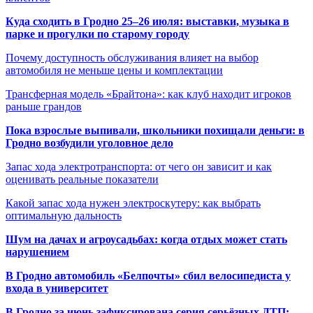
Куда сходить в Гродно 25–26 июля: выставки, музыка в
парке и прогулки по старому городу
Почему доступность обслуживания влияет на выбор
автомобиля не меньше цены и комплектации
Трансферная модель «Брайтона»: как клуб находит игроков
раньше грандов
Пока взрослые выпивали, школьники похищали деньги: в
Гродно возбудили уголовное дело
Запас хода электротранспорта: от чего он зависит и как
оценивать реальные показатели
Какой запас хода нужен электроскутеру: как выбрать
оптимальную дальность
Шум на дачах и агроусадьбах: когда отдых может стать
нарушением
В Гродно автомобиль «Белпочты» сбил велосипедиста у
входа в университет
В Гродно за июнь зафиксирована серия серьёзных ДТП: