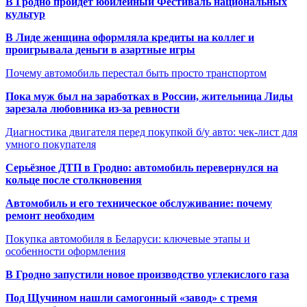
В Гродно пройдет юбилейный Фестиваль национальных
культур
В Лиде женщина оформляла кредиты на коллег и
проигрывала деньги в азартные игры
Почему автомобиль перестал быть просто транспортом
Пока муж был на заработках в России, жительница Лиды
зарезала любовника из-за ревности
Диагностика двигателя перед покупкой б/у авто: чек-лист для
умного покупателя
Серьёзное ДТП в Гродно: автомобиль перевернулся на
кольце после столкновения
Автомобиль и его техническое обслуживание: почему
ремонт необходим
Покупка автомобиля в Беларуси: ключевые этапы и
особенности оформления
В Гродно запустили новое производство углекислого газа
Под Щучином нашли самогонный «завод» с тремя