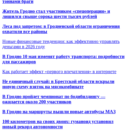
тоннами браги
Житель Гродно стал участником «спецоперации» и
лишился свыше сорока шести тысяч рублей
Леса под запретом: в Гродненской области ограничения
охватили все районы
Новые финансовые тенденции: как эффективно управлять
деньгами в 2026 году
В Гродно 10 мая изменят работу транспорта: подробности
для пассажиров
Как работает эффект «первого впечатления» в интернете
Не единичный случай: в Брестской области вскрыли
новую схему взяток на мясокомбинате
В Гродно пройдет чемпионат по бодибилдингу —
ожидается около 200 участников
В Гродно на маршруты вышли новые автобусы МАЗ
100 километров на своих двоих: гуманоид установил
новый рекорд автономности