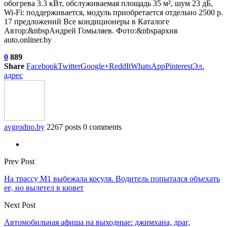
обогрева 3.3 кВт, обслуживаемая площадь 35 м², шум 23 дБ,
Wi-Fi: поддерживается, модуль приобретается отдельно 2500 р.
17 предложений Все кондиционеры в Каталоге
Автор:&nbspАндрей Гомыляев. Фото:&nbspархив
auto.onliner.by
0
889
Share
Facebook
Twitter
Google+
ReddIt
WhatsApp
Pinterest
Эл.
адрес
avgrodno.by
2267 posts
0 comments
Prev Post
На трассу М1 выбежала косуля. Водитель попытался объехать
ее, но вылетел в кювет
Next Post
Автомобильная афиша на выходные: джимхана, драг,