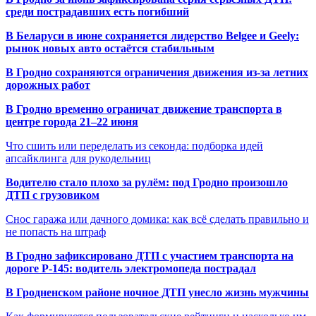
среди пострадавших есть погибший
В Беларуси в июне сохраняется лидерство Belgee и Geely:
рынок новых авто остаётся стабильным
В Гродно сохраняются ограничения движения из-за летних
дорожных работ
В Гродно временно ограничат движение транспорта в
центре города 21–22 июня
Что сшить или переделать из секонда: подборка идей
апсайклинга для рукодельниц
Водителю стало плохо за рулём: под Гродно произошло
ДТП с грузовиком
Снос гаража или дачного домика: как всё сделать правильно и
не попасть на штраф
В Гродно зафиксировано ДТП с участием транспорта на
дороге Р-145: водитель электромопеда пострадал
В Гродненском районе ночное ДТП унесло жизнь мужчины