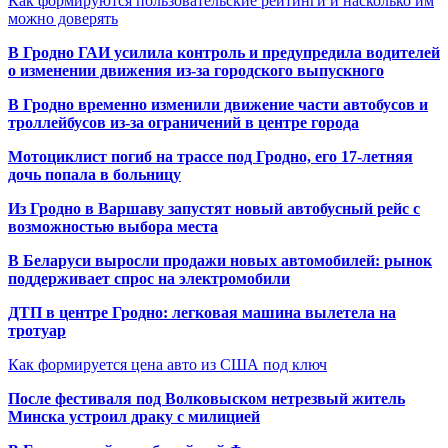
Как формируются пользовательские рейтинги и насколько им
можно доверять
В Гродно ГАИ усилила контроль и предупредила водителей
о изменении движения из-за городского выпускного
В Гродно временно изменили движение части автобусов и
троллейбусов из-за ограничений в центре города
Мотоциклист погиб на трассе под Гродно, его 17-летняя
дочь попала в больницу
Из Гродно в Варшаву запустят новый автобусный рейс с
возможностью выбора места
В Беларуси выросли продажи новых автомобилей: рынок
поддерживает спрос на электромобили
ДТП в центре Гродно: легковая машина вылетела на
тротуар
Как формируется цена авто из США под ключ
После фестиваля под Волковыском нетрезвый житель
Минска устроил драку с милицией