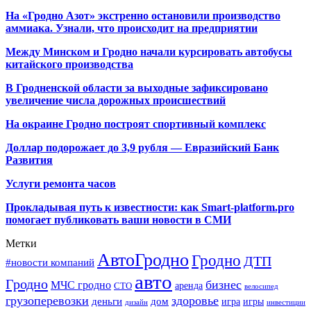
На «Гродно Азот» экстренно остановили производство
аммиака. Узнали, что происходит на предприятии
Между Минском и Гродно начали курсировать автобусы
китайского производства
В Гродненской области за выходные зафиксировано
увеличение числа дорожных происшествий
На окраине Гродно построят спортивный
комплекс
Доллар подорожает до 3,9 рубля — Евразийский Банк
Развития
Услуги ремонта часов
Прокладывая путь к известности: как Smart-platform.pro
помогает публиковать ваши новости в СМИ
Метки
АвтоГродно
Гродно
ДТП
#новости компаний
авто
Гродно
бизнес
МЧС гродно
аренда
СТО
велосипед
грузоперевозки
здоровье
деньги
дом
игра
игры
дизайн
инвестиции