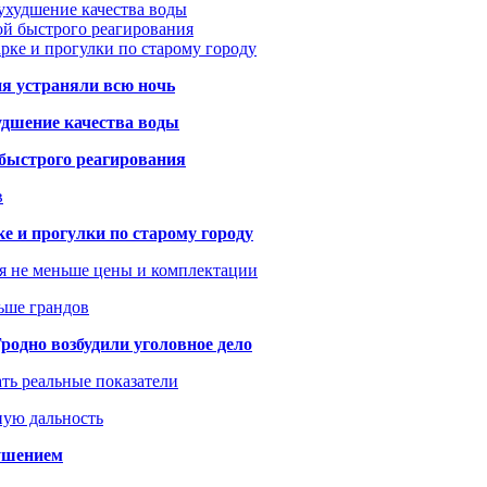
ухудшение качества воды
ой быстрого реагирования
арке и прогулки по старому городу
ия устраняли всю ночь
удшение качества воды
 быстрого реагирования
в
ке и прогулки по старому городу
я не меньше цены и комплектации
ьше грандов
одно возбудили уголовное дело
ать реальные показатели
ную дальность
рушением