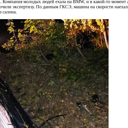
. Компания молодых людей ехала на BMW, и в какой-то момент ав
нчили экспертизу. По данным ГКСЭ, машина на скорости наехала
з салона.