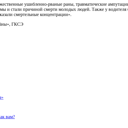
ественные ушибленно-рваные раны, травматические ампутации 
ы и стали причиной смерти молодых людей. Также у водителя 
оказали смертельные концентрации».
віны», ГКСЭ
ч»
ак вам?