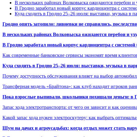
В нескольких районах Волковыска ожидаются перебои и 
В Гродно заработал новый корпус кардиоцентра с систем
Куда сходить в Гродно 25–26 июля: выставки, музыка в п
Гродно опять затопило: ливневки не справились, последств
В нескольких районах Волковыска ожидаются перебои и ух
В Гродно заработал новый корпус кардиоцентра с системой
Как современные банковские сервисы экономят время клиенто
Куда сходить в Гродно 25–26 июля: выставки, музыка в пар
Почему доступность обслуживания влияет на выбор автомобил
Трансферная модель «Брайтона»: как клуб находит игроков ран
Пока взрослые выпивали, школьники похищали деньги: в Гр
Запас хода электротранспорта: от чего он зависит и как оценив
Какой запас хода нужен электроскутеру: как выбрать оптималь
Шум на дачах и агроусадьбах: когда отдых может стать на