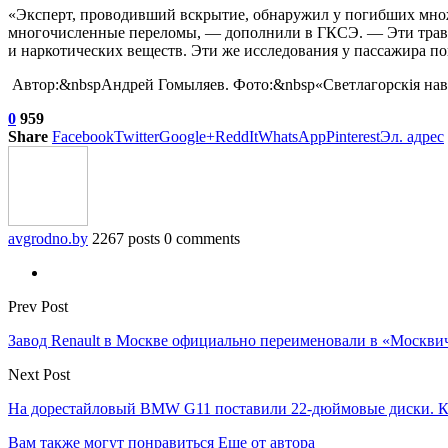
«Эксперт, проводивший вскрытие, обнаружил у погибших множ
многочисленные переломы, — дополнили в ГКСЭ. — Эти травм
и наркотических веществ. Эти же исследования у пассажира п
Автор:&nbspАндрей Гомыляев. Фото:&nbsp«Светлагорскія на
0
959
Share
Facebook
Twitter
Google+
ReddIt
WhatsApp
Pinterest
Эл. адрес
avgrodno.by
2267 posts
0 comments
Prev Post
Завод Renault в Москве официально переименовали в «Москви
Next Post
На дорестайловый BMW G11 поставили 22-дюймовые диски. К
Вам также могут понравиться
Еще от автора