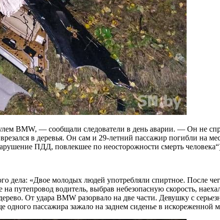
рулем BMW, — сообщали следователи в день аварии. — Он не спр
врезался в деревья. Он сам и 29-летний пассажир погибли на ме
„Нарушение ПДД, повлекшее по неосторожности смерть человека“
ого дела: «Двое молодых людей употребляли спиртное. После ч
ме на путепровод водитель, выбрав небезопасную скорость, наех
в дерево. От удара BMW разорвало на две части. Девушку с серь
Еще одного пассажира зажало на заднем сиденье в искореженной 