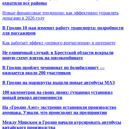
охватили все районы
Новые финансовые тенденции: как эффективно управлять
деньгами в 2026 году
В Гродно 10 мая изменят работу транспорта: подробности
для пассажиров
Как работает эффект «первого впечатления» в интернете
Не единичный случай: в Брестской области вскрыли
новую схему взяток на мясокомбинате
В Гродно пройдет чемпионат по бодибилдингу —
ожидается около 200 участников
В Гродно на маршруты вышли новые автобусы МАЗ
100 километров на своих двоих: гуманоид установил
новый рекорд автономности
На «Гродно Азот» экстренно остановили производство
аммиака. Узнали, что происходит на предприятии
Между Минском и Гродно начали курсировать автобусы
китайского производства