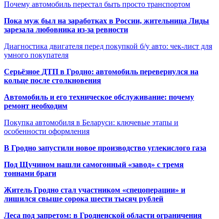
Почему автомобиль перестал быть просто транспортом
Пока муж был на заработках в России, жительница Лиды
зарезала любовника из-за ревности
Диагностика двигателя перед покупкой б/у авто: чек-лист для
умного покупателя
Серьёзное ДТП в Гродно: автомобиль перевернулся на
кольце после столкновения
Автомобиль и его техническое обслуживание: почему
ремонт необходим
Покупка автомобиля в Беларуси: ключевые этапы и
особенности оформления
В Гродно запустили новое производство углекислого газа
Под Щучином нашли самогонный «завод» с тремя
тоннами браги
Житель Гродно стал участником «спецоперации» и
лишился свыше сорока шести тысяч рублей
Леса под запретом: в Гродненской области ограничения