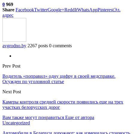
0
969
Share
Facebook
Twitter
Google+
ReddIt
WhatsApp
Pinterest
Эл.
адрес
avgrodno.by
2267 posts
0 comments
Prev Post
Водитель «поправил» одну цифру в своей медсправке.
Осужден по уголовной статье
Next Post
Камеры контроля средней скорости появились еще на трех
участках белорусских дорог
Вам также могут понравиться
Еще от автора
Uncategorized
Автомобили в Беларуси дорожают: как изменилась стоимость