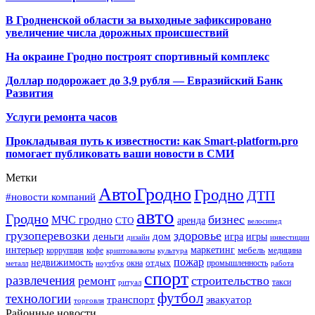
В Гродненской области за выходные зафиксировано
увеличение числа дорожных происшествий
На окраине Гродно построят спортивный
комплекс
Доллар подорожает до 3,9 рубля — Евразийский Банк
Развития
Услуги ремонта часов
Прокладывая путь к известности: как Smart-platform.pro
помогает публиковать ваши новости в СМИ
Метки
АвтоГродно
Гродно
ДТП
#новости компаний
авто
Гродно
бизнес
МЧС гродно
аренда
СТО
велосипед
грузоперевозки
здоровье
деньги
дом
игра
игры
дизайн
инвестиции
интерьер
маркетинг
мебель
коррупция
кофе
медицина
криптовалюты
культура
пожар
недвижимость
отдых
окна
промышленность
металл
ноутбук
работа
спорт
развлечения
строительство
ремонт
такси
ритуал
футбол
технологии
транспорт
эвакуатор
торговля
Районные новости