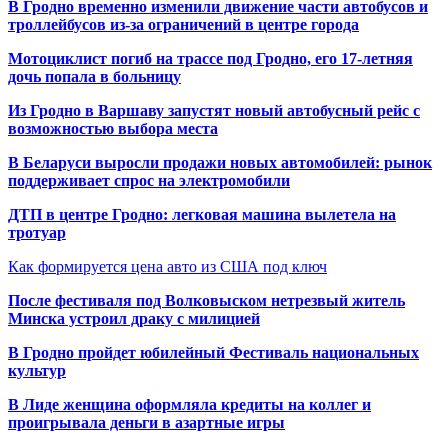
В Гродно временно изменили движение части автобусов и
троллейбусов из-за ограничений в центре города
Мотоциклист погиб на трассе под Гродно, его 17-летняя
дочь попала в больницу
Из Гродно в Варшаву запустят новый автобусный рейс с
возможностью выбора места
В Беларуси выросли продажи новых автомобилей: рынок
поддерживает спрос на электромобили
ДТП в центре Гродно: легковая машина вылетела на
тротуар
Как формируется цена авто из США под ключ
После фестиваля под Волковыском нетрезвый житель
Минска устроил драку с милицией
В Гродно пройдет юбилейный Фестиваль национальных
культур
В Лиде женщина оформляла кредиты на коллег и
проигрывала деньги в азартные игры