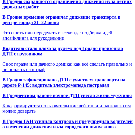
В Гродно сохраняются ограничения движения из-за летних
дорожных работ
В Гродно временно ограничат движение транспорта в
центре города 21–22 июня
Что сшить или переделать из секонда: подборка идей
апсайклинга для рукодельниц
Водителю стало плохо за рулём: под Гродно произошло
ДТП с грузовиком
Снос гаража или дачного домика: как всё сделать правильно и
не попасть на штраф
В Гродно зафиксировано ДТП с участием транспорта на
дороге Р-145: водитель электромопеда пострадал
В Гродненском районе ночное ДТП унесло жизнь мужчины
Как формируются пользовательские рейтинги и насколько им
можно доверять
В Гродно ГАИ усилила контроль и предупредила водителей
о изменении движения из-за городского выпускного