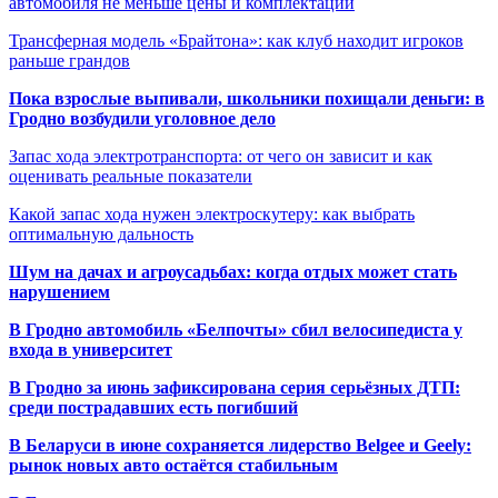
автомобиля не меньше цены и комплектации
Трансферная модель «Брайтона»: как клуб находит игроков
раньше грандов
Пока взрослые выпивали, школьники похищали деньги: в
Гродно возбудили уголовное дело
Запас хода электротранспорта: от чего он зависит и как
оценивать реальные показатели
Какой запас хода нужен электроскутеру: как выбрать
оптимальную дальность
Шум на дачах и агроусадьбах: когда отдых может стать
нарушением
В Гродно автомобиль «Белпочты» сбил велосипедиста у
входа в университет
В Гродно за июнь зафиксирована серия серьёзных ДТП:
среди пострадавших есть погибший
В Беларуси в июне сохраняется лидерство Belgee и Geely:
рынок новых авто остаётся стабильным