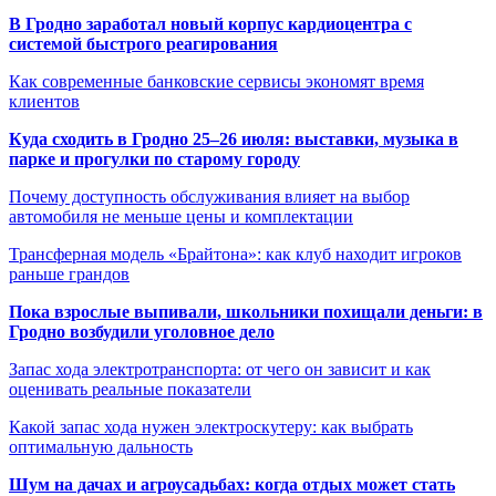
В Гродно заработал новый корпус кардиоцентра с
системой быстрого реагирования
Как современные банковские сервисы экономят время
клиентов
Куда сходить в Гродно 25–26 июля: выставки, музыка в
парке и прогулки по старому городу
Почему доступность обслуживания влияет на выбор
автомобиля не меньше цены и комплектации
Трансферная модель «Брайтона»: как клуб находит игроков
раньше грандов
Пока взрослые выпивали, школьники похищали деньги: в
Гродно возбудили уголовное дело
Запас хода электротранспорта: от чего он зависит и как
оценивать реальные показатели
Какой запас хода нужен электроскутеру: как выбрать
оптимальную дальность
Шум на дачах и агроусадьбах: когда отдых может стать