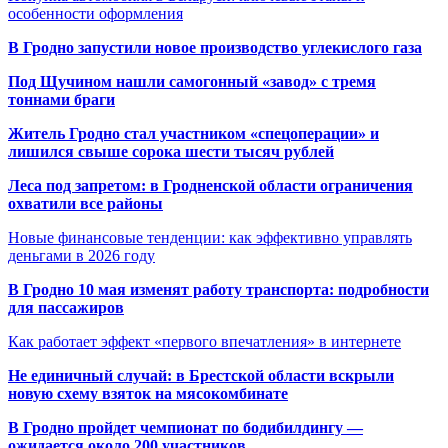
особенности оформления
В Гродно запустили новое производство углекислого газа
Под Щучином нашли самогонный «завод» с тремя
тоннами браги
Житель Гродно стал участником «спецоперации» и
лишился свыше сорока шести тысяч рублей
Леса под запретом: в Гродненской области ограничения
охватили все районы
Новые финансовые тенденции: как эффективно управлять
деньгами в 2026 году
В Гродно 10 мая изменят работу транспорта: подробности
для пассажиров
Как работает эффект «первого впечатления» в интернете
Не единичный случай: в Брестской области вскрыли
новую схему взяток на мясокомбинате
В Гродно пройдет чемпионат по бодибилдингу —
ожидается около 200 участников