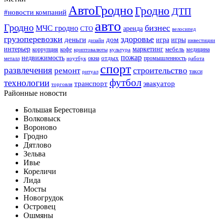
АвтоГродно
Гродно
ДТП
#новости компаний
авто
Гродно
бизнес
МЧС гродно
аренда
СТО
велосипед
грузоперевозки
здоровье
деньги
дом
игра
игры
дизайн
инвестиции
интерьер
маркетинг
мебель
коррупция
кофе
медицина
криптовалюты
культура
пожар
недвижимость
отдых
окна
промышленность
металл
ноутбук
работа
спорт
развлечения
строительство
ремонт
такси
ритуал
футбол
технологии
транспорт
эвакуатор
торговля
Районные новости
Большая Берестовица
Волковыск
Вороново
Гродно
Дятлово
Зельва
Ивье
Кореличи
Лида
Мосты
Новогрудок
Островец
Ошмяны