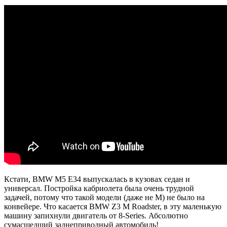
Кстати, BMW M5 E34 выпускалась в кузовах седан и
универсал. Постройка кабриолета была очень трудной
задачей, потому что такой модели (даже не М) не было на
конвейере. Что касается BMW Z3 M Roadster, в эту маленькую
машину запихнули двигатель от 8-Series. Абсолютно
сумасшедший заднеприводный автомобиль!