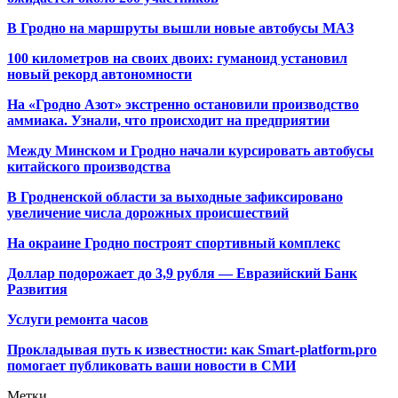
В Гродно на маршруты вышли новые автобусы МАЗ
100 километров на своих двоих: гуманоид установил
новый рекорд автономности
На «Гродно Азот» экстренно остановили производство
аммиака. Узнали, что происходит на предприятии
Между Минском и Гродно начали курсировать автобусы
китайского производства
В Гродненской области за выходные зафиксировано
увеличение числа дорожных происшествий
На окраине Гродно построят спортивный
комплекс
Доллар подорожает до 3,9 рубля — Евразийский Банк
Развития
Услуги ремонта часов
Прокладывая путь к известности: как Smart-platform.pro
помогает публиковать ваши новости в СМИ
Метки