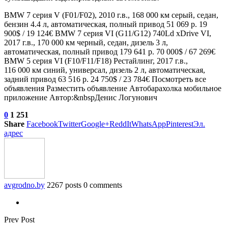
BMW 7 серия V (F01/F02), 2010 г.в., 168 000 км серый, седан,
бензин 4.4 л, автоматическая, полный привод 51 069 р. 19
900$ / 19 124€
BMW 7 серия VI (G11/G12) 740Ld xDrive VI,
2017 г.в., 170 000 км черный, седан, дизель 3 л,
автоматическая, полный привод 179 641 р. 70 000$ / 67 269€
BMW 5 серия VI (F10/F11/F18) Рестайлинг, 2017 г.в.,
116 000 км синий, универсал, дизель 2 л, автоматическая,
задний привод 63 516 р. 24 750$ / 23 784€ Посмотреть все
объявления Разместить объявление Автобарахолка мобильное
приложение Автор:&nbspДенис Логунович
0
1 251
Share
Facebook
Twitter
Google+
ReddIt
WhatsApp
Pinterest
Эл.
адрес
avgrodno.by
2267 posts
0 comments
Prev Post