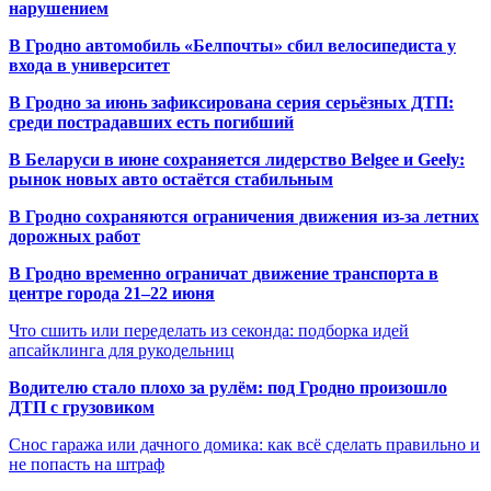
нарушением
В Гродно автомобиль «Белпочты» сбил велосипедиста у
входа в университет
В Гродно за июнь зафиксирована серия серьёзных ДТП:
среди пострадавших есть погибший
В Беларуси в июне сохраняется лидерство Belgee и Geely:
рынок новых авто остаётся стабильным
В Гродно сохраняются ограничения движения из-за летних
дорожных работ
В Гродно временно ограничат движение транспорта в
центре города 21–22 июня
Что сшить или переделать из секонда: подборка идей
апсайклинга для рукодельниц
Водителю стало плохо за рулём: под Гродно произошло
ДТП с грузовиком
Снос гаража или дачного домика: как всё сделать правильно и
не попасть на штраф