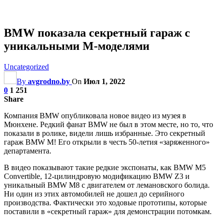
BMW показала секретный гараж с
уникальными М-моделями
Uncategorized
By
avgrodno.by
On
Июл 1, 2022
0
1 251
Share
Компания BMW опубликовала новое видео из музея в
Мюнхене. Редкий фанат BMW не был в этом месте, но то, что
показали в ролике, видели лишь избранные. Это секретный
гараж BMW M! Его открыли в честь 50-летия «заряженного»
департамента.
В видео показывают такие редкие экспонаты, как BMW M5
Convertible, 12-цилиндровую модификацию BMW Z3 и
уникальный BMW M8 с двигателем от лемановского болида.
Ни один из этих автомобилей не дошел до серийного
производства. Фактически это ходовые прототипы,
которые
поставили в «секретный гараж» для демонстрации потомкам.