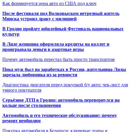
Как формируется цена авто из США под ключ
После фестиваля под Волковыском нетрезвый житель
Минска устроил драку с милицией
В Гродно пройдет юбилейный Фестиваль национальных
культур
В Лиде женщина оформляла кредиты на коллег и
проигрывала деньги в азартные игры
Почему автомобиль перестал быть просто транспортом
Пока муж был на заработках в России, жительница Лиды
зарезала любовника из-за ревности
Диагностика двигателя перед покупкой б/у авто: чек-лист для
умного покупателя
Серьёзное ДТП в Гродно: автомобиль перевернулся на
кольце после столкновения
Автомобиль и его техническое обслуживание: почему
ремонт необходим
Покупка автомобиля в Беларуси: ключевые этапы и