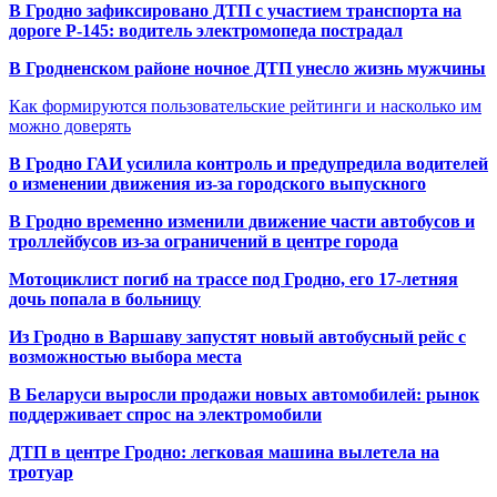
В Гродно зафиксировано ДТП с участием транспорта на
дороге Р-145: водитель электромопеда пострадал
В Гродненском районе ночное ДТП унесло жизнь мужчины
Как формируются пользовательские рейтинги и насколько им
можно доверять
В Гродно ГАИ усилила контроль и предупредила водителей
о изменении движения из-за городского выпускного
В Гродно временно изменили движение части автобусов и
троллейбусов из-за ограничений в центре города
Мотоциклист погиб на трассе под Гродно, его 17-летняя
дочь попала в больницу
Из Гродно в Варшаву запустят новый автобусный рейс с
возможностью выбора места
В Беларуси выросли продажи новых автомобилей: рынок
поддерживает спрос на электромобили
ДТП в центре Гродно: легковая машина вылетела на
тротуар