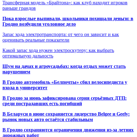
Трансферная модель «Брайтона»: как клуб находит игроков
раньше грандов
Пока взрослые выпивали, школьники похищали деньги: в
Гродно возбудили уголовное дело
Запас хода электротранспорта: от чего он зависит и как
оценивать реальные показатели
Какой запас хода нужен электроскутеру: как выбрать
оптимальную дальность
Шум на дачах и агроусадьбах: когда отдых может стать
нарушением
В Гродно автомобиль «Белпочты» сбил велосипедиста у
входа в университет
В Гродно за июнь зафиксирована серия серьёзных ДТП:
среди пострадавших есть погибший
В Беларуси в июне сохраняется лидерство Belgee и Geely:
рынок новых авто остаётся стабильным
В Гродно сохраняются ограничения движения из-за летних
дорожных работ