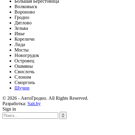
Большая Берестовица
Волковыск
Вороново
Гродно
Дятлово
Зельва
Ивье
Кореличи
Лида
Мосты
Новогрудок
Островец
Ошмяны
Свислочь
Слоним
Сморгонь
Щучин
© 2026 - АвтоГродно. All Rights Reserved.
Разработка:
Sait.by
Sign in