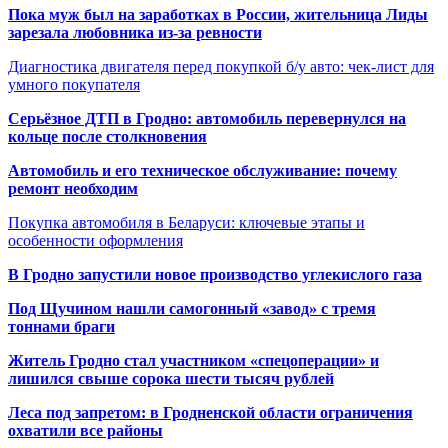
Пока муж был на заработках в России, жительница Лиды
зарезала любовника из-за ревности
Диагностика двигателя перед покупкой б/у авто: чек-лист для
умного покупателя
Серьёзное ДТП в Гродно: автомобиль перевернулся на
кольце после столкновения
Автомобиль и его техническое обслуживание: почему
ремонт необходим
Покупка автомобиля в Беларуси: ключевые этапы и
особенности оформления
В Гродно запустили новое производство углекислого газа
Под Щучином нашли самогонный «завод» с тремя
тоннами браги
Житель Гродно стал участником «спецоперации» и
лишился свыше сорока шести тысяч рублей
Леса под запретом: в Гродненской области ограничения
охватили все районы