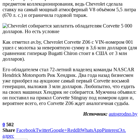
предметом коллекционирования, ведь Chevrolet сделала
ставку на самый мощный атмосферный V8 объёмом 5,5 литра
(670 л. с.) и ограничила годовой тираж.
Как отметил av.by, Chevrolet Corvette Z06 с VIN-номером 001
ушел с молотка за невероятную сумму в 3,6 млн долларов (для
сравнения: гиперкар Bugatti Chiron стоит в США от 3 млн
долларов).
Его обладателем стал 72-летний владелец команды NASCAR
Hendrick Motorsports Рик Хендрик. Два года назад бизнесмен
уже приобрел на аукционе самый первый Corvette восьмой
генерации, выложив 3 млн долларов. Любопытно, что ездить
на своих машинах Хендрик не собирается. Мужчина объявил:
он поставил на прикол Corvette Stingray под номером один и,
вероятнее всего, его Corvette Z06 ждет аналогичная судьба.
Источник:
autogrodno.by
0
502
Share
Facebook
Twitter
Google+
ReddIt
WhatsApp
Pinterest
Эл.
адрес