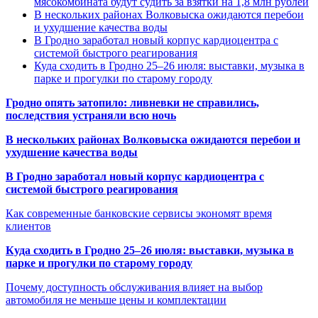
мясокомбината будут судить за взятки на 1,8 млн рублей
В нескольких районах Волковыска ожидаются перебои
и ухудшение качества воды
В Гродно заработал новый корпус кардиоцентра с
системой быстрого реагирования
Куда сходить в Гродно 25–26 июля: выставки, музыка в
парке и прогулки по старому городу
Гродно опять затопило: ливневки не справились,
последствия устраняли всю ночь
В нескольких районах Волковыска ожидаются перебои и
ухудшение качества воды
В Гродно заработал новый корпус кардиоцентра с
системой быстрого реагирования
Как современные банковские сервисы экономят время
клиентов
Куда сходить в Гродно 25–26 июля: выставки, музыка в
парке и прогулки по старому городу
Почему доступность обслуживания влияет на выбор
автомобиля не меньше цены и комплектации