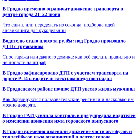
В Гродно временно ограничат движение транспорта в
центре города 21–22 июня
Что сшить или переделать из секонда: подборка идей
апсайклинга для рукодельниц
Водителю стало плохо за рулём: под Гродно произошло
ДТП с грузовиком
Снос гаража или дачного домика: как всё сделать правильно и
не попасть на штраф
В Гродно зафиксировано ДТП с участием транспорта на
дороге Р-145: водитель электромопеда пострадал
В Гродненском районе ночное ДТП унесло жизнь мужчины
Как формируются пользовательские рейтинги и насколько им
можно доверять
В Гродно ГАИ усилила контроль и предупредила водителей
о изменении движения из-за городского выпускного
В Гродно временно изменили движение части автобусов и
троллейбусов из-за ограничений в центре города