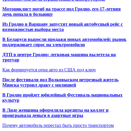
Мотоциклист погиб на трассе под Гродно, его 17-летняя
дочь попала в больницу
Из Гродно в Варшаву запустят новый автобусный рейс с
возможностью выбора места
В Беларуси выросли продажи новых автомобилей: рынок
поддерживает спрос на электромобили
ДТП в центре Гродно: легковая машина вылетела на
тротуар
Как формируется цена авто из США под ключ
После фестиваля под Волковыском нетрезвый житель
Минска устроил драку с милицией
В Гродно пройдет юбилейный Фестиваль национальных
культур
В Лиде женщина оформляла кредиты на коллег и
проигрывала деньги в азартные игры
Почему автомобиль перестал быть просто транспортом