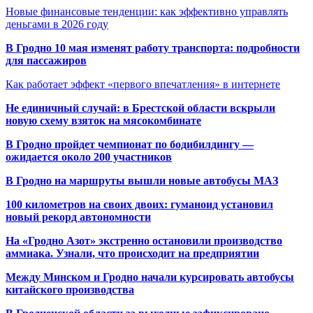
Новые финансовые тенденции: как эффективно управлять
деньгами в 2026 году
В Гродно 10 мая изменят работу транспорта: подробности
для пассажиров
Как работает эффект «первого впечатления» в интернете
Не единичный случай: в Брестской области вскрыли
новую схему взяток на мясокомбинате
В Гродно пройдет чемпионат по бодибилдингу —
ожидается около 200 участников
В Гродно на маршруты вышли новые автобусы МАЗ
100 километров на своих двоих: гуманоид установил
новый рекорд автономности
На «Гродно Азот» экстренно остановили производство
аммиака. Узнали, что происходит на предприятии
Между Минском и Гродно начали курсировать автобусы
китайского производства