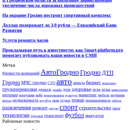
В Гродненской области за выходные зафиксировано
увеличение числа дорожных происшествий
На окраине Гродно построят спортивный
комплекс
Доллар подорожает до 3,9 рубля — Евразийский Банк
Развития
Услуги ремонта часов
Прокладывая путь к известности: как Smart-platform.pro
помогает публиковать ваши новости в СМИ
Метки
АвтоГродно
Гродно
ДТП
#новости компаний
авто
Гродно
бизнес
МЧС гродно
аренда
СТО
велосипед
грузоперевозки
здоровье
деньги
дом
игра
игры
дизайн
инвестиции
интерьер
маркетинг
мебель
коррупция
кофе
медицина
криптовалюты
культура
пожар
недвижимость
отдых
окна
промышленность
металл
ноутбук
работа
спорт
развлечения
строительство
ремонт
такси
ритуал
футбол
технологии
транспорт
эвакуатор
торговля
Районные новости