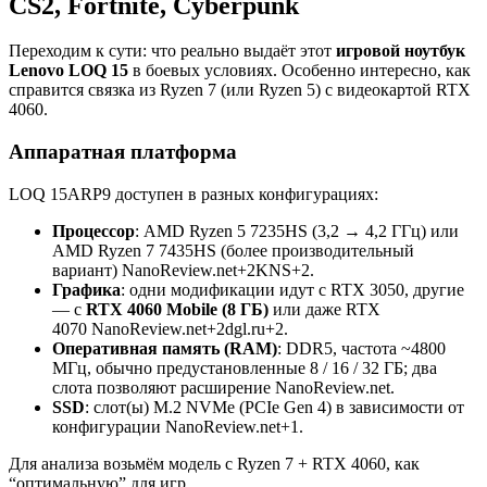
CS2, Fortnite, Cyberpunk
Переходим к сути: что реально выдаёт этот
игровой ноутбук
Lenovo LOQ 15
в боевых условиях. Особенно интересно, как
справится связка из Ryzen 7 (или Ryzen 5) с видеокартой RTX
4060.
Аппаратная платформа
LOQ 15ARP9 доступен в разных конфигурациях:
Процессор
: AMD Ryzen 5 7235HS (3,2 → 4,2 ГГц) или
AMD Ryzen 7 7435HS (более производительный
вариант) NanoReview.net+2KNS+2.
Графика
: одни модификации идут с RTX 3050, другие
— с
RTX 4060 Mobile (8 ГБ)
или даже RTX
4070 NanoReview.net+2dgl.ru+2.
Оперативная память (RAM)
: DDR5, частота ~4800
МГц, обычно предустановленные 8 / 16 / 32 ГБ; два
слота позволяют расширение NanoReview.net.
SSD
: слот(ы) M.2 NVMe (PCIe Gen 4) в зависимости от
конфигурации NanoReview.net+1.
Для анализа возьмём модель с Ryzen 7 + RTX 4060, как
“оптимальную” для игр.