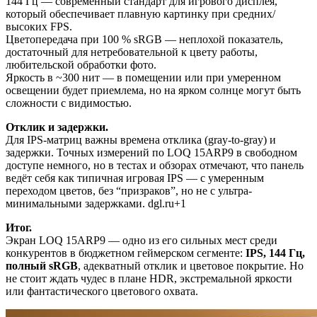
144 Гц — современный стандарт для игрового дисплея,
который обеспечивает плавную картинку при средних/
высоких FPS.
Цветопередача при 100 % sRGB — неплохой показатель,
достаточный для нетребовательной к цвету работы,
любительской обработки фото.
Яркость в ~300 нит — в помещении или при умеренном
освещении будет приемлема, но на ярком солнце могут быть
сложности с видимостью.
Отклик и задержки.
Для IPS-матриц важны времена отклика (gray-to-gray) и
задержки. Точных измерений по LOQ 15ARP9 в свободном
доступе немного, но в тестах и обзорах отмечают, что панель
ведёт себя как типичная игровая IPS — с умеренным
переходом цветов, без “призраков”, но не с ультра-
минимальными задержками. dgl.ru+1
Итог.
Экран LOQ 15ARP9 — одно из его сильных мест среди
конкурентов в бюджетном геймерском сегменте:
IPS, 144 Гц,
полный sRGB
, адекватный отклик и цветовое покрытие. Но
не стоит ждать чудес в плане HDR, экстремальной яркости
или фантастического цветового охвата.