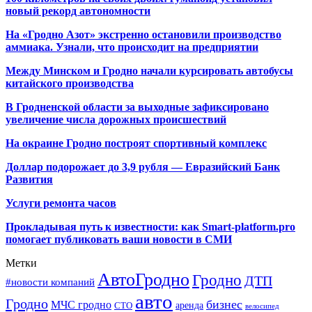
новый рекорд автономности
На «Гродно Азот» экстренно остановили производство
аммиака. Узнали, что происходит на предприятии
Между Минском и Гродно начали курсировать автобусы
китайского производства
В Гродненской области за выходные зафиксировано
увеличение числа дорожных происшествий
На окраине Гродно построят спортивный
комплекс
Доллар подорожает до 3,9 рубля — Евразийский Банк
Развития
Услуги ремонта часов
Прокладывая путь к известности: как Smart-platform.pro
помогает публиковать ваши новости в СМИ
Метки
АвтоГродно
Гродно
ДТП
#новости компаний
авто
Гродно
бизнес
МЧС гродно
аренда
СТО
велосипед