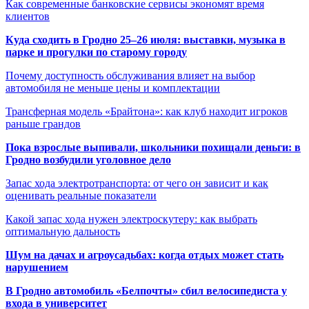
Как современные банковские сервисы экономят время
клиентов
Куда сходить в Гродно 25–26 июля: выставки, музыка в
парке и прогулки по старому городу
Почему доступность обслуживания влияет на выбор
автомобиля не меньше цены и комплектации
Трансферная модель «Брайтона»: как клуб находит игроков
раньше грандов
Пока взрослые выпивали, школьники похищали деньги: в
Гродно возбудили уголовное дело
Запас хода электротранспорта: от чего он зависит и как
оценивать реальные показатели
Какой запас хода нужен электроскутеру: как выбрать
оптимальную дальность
Шум на дачах и агроусадьбах: когда отдых может стать
нарушением
В Гродно автомобиль «Белпочты» сбил велосипедиста у
входа в университет