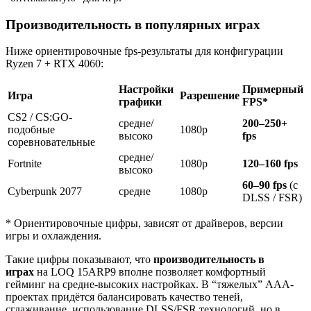
Производительность в популярных играх
Ниже ориентировочные fps-результаты для конфигурации
Ryzen 7 + RTX 4060:
Настройки
Примерный
Игра
Разрешение
графики
FPS*
CS2 / CS:GO-
средне/
200–250+
подобные
1080p
высоко
fps
соревновательные
средне/
Fortnite
1080p
120–160 fps
высоко
60–90 fps
(с
Cyberpunk 2077
средне
1080p
DLSS / FSR)
* Ориентировочные цифры, зависят от драйверов, версии
игры и охлаждения.
Такие цифры показывают, что
производительность в
играх
на LOQ 15ARP9 вполне позволяет комфортный
гейминг на средне-высоких настройках. В “тяжелых” AAA-
проектах придётся балансировать качество теней,
сглаживание, использование DLSS/FSR технологий, но в