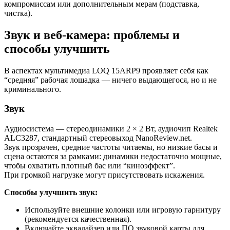
компромиссам или дополнительным мерам (подставка,
чистка).
Звук и веб-камера: проблемы и
способы улучшить
В аспектах мультимедиа LOQ 15ARP9 проявляет себя как
“средняя” рабочая лошадка — ничего выдающегося, но и не
криминального.
Звук
Аудиосистема — стереодинамики 2 × 2 Вт, аудиочип Realtek
ALC3287, стандартный стереовыход NanoReview.net.
Звук прозрачен, средние частоты читаемы, но низкие басы и
сцена остаются за рамками: динамики недостаточно мощные,
чтобы охватить плотный бас или “киноэффект”.
При громкой нагрузке могут присутствовать искажения.
Способы улучшить звук:
Используйте внешние колонки или игровую гарнитуру
(рекомендуется качественная).
Включайте эквалайзер или ПО звуковой карты для