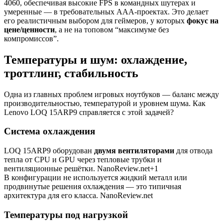
4060, обеспечивая высокие FPS в командных шутерах и
умеренные — в требовательных AAA-проектах. Это делает
его реалистичным выбором для геймеров, у которых
фокус на
цене/ценности
, а не на топовом “максимуме без
компромиссов”.
Температуры и шум: охлаждение,
троттлинг, стабильность
Одна из главных проблем игровых ноутбуков — баланс между
производительностью, температурой и уровнем шума. Как
Lenovo LOQ 15ARP9 справляется с этой задачей?
Система охлаждения
LOQ 15ARP9 оборудован
двумя вентиляторами
для отвода
тепла от CPU и GPU через тепловые трубки и
вентиляционные решётки. NanoReview.net+1
В конфигурации не используется жидкий металл или
продвинутые решения охлаждения — это типичная
архитектура для его класса. NanoReview.net
Температуры под нагрузкой