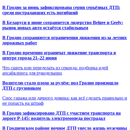
В Гродно за июнь зафиксирована серия серьёзных ДТП:
среди пострадавших есть погибший
В Беларуси в июне сохраняется лидерство Belgee и Geely:
рынок новых авто остаётся стабильным
В Гродно сохраняются ограничения движения из-за летних
дорожных работ
В Гродно временно ограничат движение транспорта в
центре города 21–22 июня
Что сшить или переделать из секонда: подборка идей
апсайклинга для рукодельниц
Водителю стало плохо за рулём: под Гродно произошло
ДТП с грузовиком
Снос гаража или дачного домика: как всё сделать правильно и
не попасть на штраф
В Гродно зафиксировано ДТП с участием транспорта на
дороге Р-145: водитель электромопеда пострадал
В Гродненском районе ночное ДТП унесло жизнь мужчины