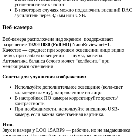
усиления низких частот.
В некоторых случаях можно подключить внешний DAC
/ усилитель через 3,5 мм или USB.
Веб-камера
Веб-камера расположена над экраном, поддерживает
разрешение
1920×1080 (Full HD)
NanoReview.net+1.
Качество — среднее: при хорошем освещении лицо видно
чётко, при слабом освещении — шумы, засветы.
Автоматика баланса белого может “колбасить” при
меняющемся освещении.
Советы для улучшения изображения:
Используйте дополнительное освещение (колл-свет,
кольцевую лампу), направленное на лицо.
В настройках ПО камеры корректируйте яркость/
контрастность.
При необходимости, используйте внешнюю USB-
камеру, если важна качественная картинка.
Итог.
Звук и камера у LOQ 15ARP9 — рабочие, но не выдающиеся
компоненты. Для серьёзных задач (стримы, видеозвонки,