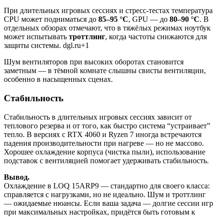
При длительных игровых сессиях и стресс-тестах температура
CPU может подниматься до
85–95 °C
, GPU — до
80–90 °C
. В
отдельных обзорах отмечают, что в тяжёлых режимах ноутбук
может испытывать
троттлинг
, когда частоты снижаются для
защиты системы. dgl.ru+1
Шум вентиляторов при высоких оборотах становится
заметным — в тёмной комнате слышны свисты вентиляции,
особенно в насыщенных сценах.
Стабильность
Стабильность в длительных игровых сессиях зависит от
теплового резерва и от того, как быстро система “устраивает”
тепло. В версиях с RTX 4060 и Ryzen 7 иногда встречаются
падения производительности при нагреве — но не массово.
Хорошее охлаждение корпуса (чистка пыли), использование
подставок с вентиляцией помогает удерживать стабильность.
Вывод.
Охлаждение в LOQ 15ARP9 — стандартно для своего класса:
справляется с нагрузками, но не идеально. Шум и троттлинг
— ожидаемые нюансы. Если ваша задача — долгие сессии игр
при максимальных настройках, придётся быть готовым к