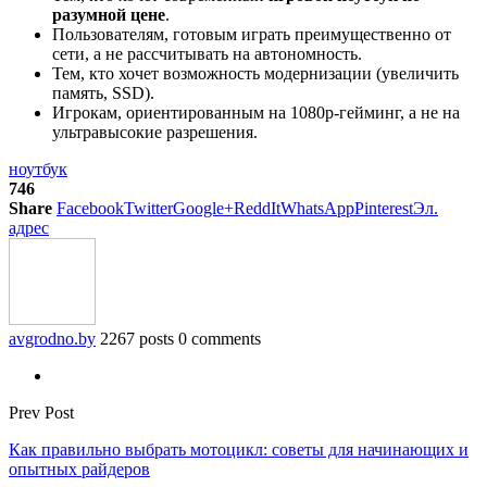
разумной цене
.
Пользователям, готовым играть преимущественно от
сети, а не рассчитывать на автономность.
Тем, кто хочет возможность модернизации (увеличить
память, SSD).
Игрокам, ориентированным на 1080p-гейминг, а не на
ультравысокие разрешения.
ноутбук
746
Share
Facebook
Twitter
Google+
ReddIt
WhatsApp
Pinterest
Эл.
адрес
avgrodno.by
2267 posts
0 comments
Prev Post
Как правильно выбрать мотоцикл: советы для начинающих и
опытных райдеров