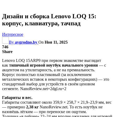
Дизайн и сборка Lenovo LOQ 15:
корпус, клавиатура, тачпад
Интересное
By
avgrodno.by
On
Ноя 11, 2025
746
Share
Lenovo LOQ 15ARP9 при первом знакомстве выглядит
как
типичный игровой ноутбук начального уровня
— с
акцентом на утилитарность, а не на премиальность.
Корпус полностью пластиковый (за исключением
металлических вставок в некоторых конфигурациях) — это
стандартный выбор для устройств в своём ценовом
сегменте. NanoReview.net+2dgl.ru+2
Габариты и вес.
Габариты составляют около 359,9 × 258,7 × 21,9–23,9 мм, вес
— примерно
2,38 кг
NanoReview.net. То есть ноутбук не
назовёшь лёгким — при переноске он ощутим.
Толщина «в районе» 22–24 мм вполне ожидаема для игровой