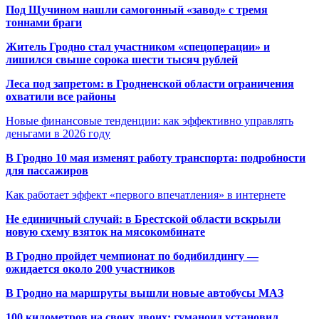
Под Щучином нашли самогонный «завод» с тремя
тоннами браги
Житель Гродно стал участником «спецоперации» и
лишился свыше сорока шести тысяч рублей
Леса под запретом: в Гродненской области ограничения
охватили все районы
Новые финансовые тенденции: как эффективно управлять
деньгами в 2026 году
В Гродно 10 мая изменят работу транспорта: подробности
для пассажиров
Как работает эффект «первого впечатления» в интернете
Не единичный случай: в Брестской области вскрыли
новую схему взяток на мясокомбинате
В Гродно пройдет чемпионат по бодибилдингу —
ожидается около 200 участников
В Гродно на маршруты вышли новые автобусы МАЗ
100 километров на своих двоих: гуманоид установил