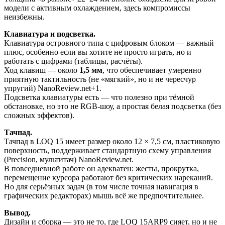
модели с активным охлаждением, здесь компромиссы
неизбежны.
Клавиатура и подсветка.
Клавиатура островного типа с цифровым блоком — важный
плюс, особенно если вы хотите не просто играть, но и
работать с цифрами (таблицы, расчёты).
Ход клавиш — около
1,5 мм
, что обеспечивает умеренно
приятную тактильность (не «мягкий», но и не чересчур
упругий) NanoReview.net+1.
Подсветка клавиатуры есть — что полезно при тёмной
обстановке, но это не RGB-шоу, а простая белая подсветка (без
сложных эффектов).
Тачпад.
Тачпад в LOQ 15 имеет размер около 12 × 7,5 см, пластиковую
поверхность, поддерживает стандартную схему управления
(Precision, мультитач) NanoReview.net.
В повседневной работе он адекватен: жесты, прокрутка,
перемещение курсора работают без критических нареканий.
Но для серьёзных задач (в том числе точная навигация в
графических редакторах) мышь всё же предпочтительнее.
Вывод.
Дизайн и сборка — это не то, где LOQ 15ARP9 сияет, но и не