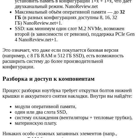
установить память в конфигурации 1×х + 1×х, что даёт
двухканальный режим. NanoReview.net
Максимальный объём оперативной памяти — до
32
ГБ
(в разных конфигурациях доступны 8, 16, 32
ГБ) NanoReview.net+1.
SSD: как минимум один слот M.2 NVMe, возможен
второй (в зависимости от ревизии), поддержка PCIe Gen
4 NanoReview.net+1.
Это означает, что даже если покупается базовая версия
(например, с 8 ГБ RAM и 512 ГБ SSD), есть возможность
расширить систему до более производительной
конфигурации.
Разборка и доступ к компонентам
Процесс разборки ноутбука требует открутки болтов нижней
крышки и аккуратного снятия накладки. Внутри вы найдёте:
модули оперативной памяти,
один или два слота SSD,
систему охлаждения (вентиляторы + тепловые трубки),
материнскую плату.
Никаких особо сложных запаянных элементов (напр.,