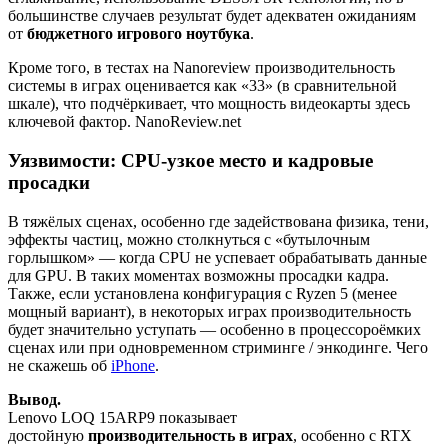
большинстве случаев результат будет адекватен ожиданиям
от
бюджетного игрового ноутбука
.
Кроме того, в тестах на Nanoreview производительность
системы в играх оценивается как «33» (в сравнительной
шкале), что подчёркивает, что мощность видеокарты здесь
ключевой фактор. NanoReview.net
Уязвимости: CPU-узкое место и кадровые
просадки
В тяжёлых сценах, особенно где задействована физика, тени,
эффекты частиц, можно столкнуться с «бутылочным
горлышком» — когда CPU не успевает обрабатывать данные
для GPU. В таких моментах возможны просадки кадра.
Также, если установлена конфигурация с Ryzen 5 (менее
мощный вариант), в некоторых играх производительность
будет значительно уступать — особенно в процессороёмких
сценах или при одновременном стриминге / энкодинге. Чего
не скажешь об
iPhone
.
Вывод.
Lenovo LOQ 15ARP9 показывает
достойную
производительность в играх
, особенно с RTX