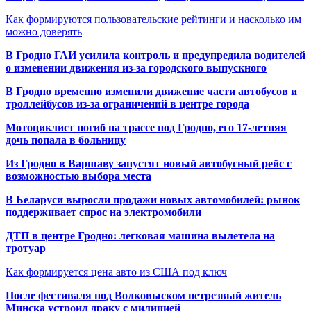
Как формируются пользовательские рейтинги и насколько им
можно доверять
В Гродно ГАИ усилила контроль и предупредила водителей
о изменении движения из-за городского выпускного
В Гродно временно изменили движение части автобусов и
троллейбусов из-за ограничений в центре города
Мотоциклист погиб на трассе под Гродно, его 17-летняя
дочь попала в больницу
Из Гродно в Варшаву запустят новый автобусный рейс с
возможностью выбора места
В Беларуси выросли продажи новых автомобилей: рынок
поддерживает спрос на электромобили
ДТП в центре Гродно: легковая машина вылетела на
тротуар
Как формируется цена авто из США под ключ
После фестиваля под Волковыском нетрезвый житель
Минска устроил драку с милицией