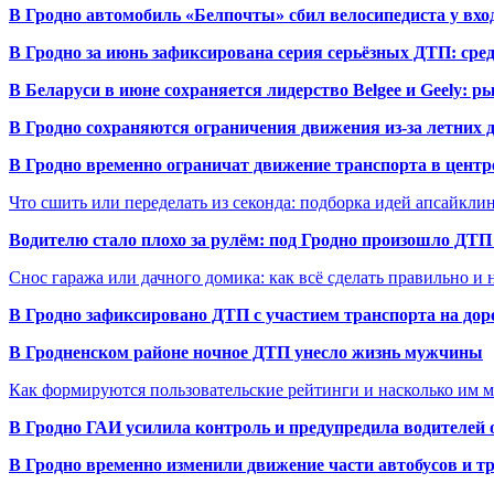
В Гродно автомобиль «Белпочты» сбил велосипедиста у вхо
В Гродно за июнь зафиксирована серия серьёзных ДТП: сре
В Беларуси в июне сохраняется лидерство Belgee и Geely: 
В Гродно сохраняются ограничения движения из-за летних
В Гродно временно ограничат движение транспорта в центр
Что сшить или переделать из секонда: подборка идей апсайкли
Водителю стало плохо за рулём: под Гродно произошло ДТП
Снос гаража или дачного домика: как всё сделать правильно и 
В Гродно зафиксировано ДТП с участием транспорта на доро
В Гродненском районе ночное ДТП унесло жизнь мужчины
Как формируются пользовательские рейтинги и насколько им 
В Гродно ГАИ усилила контроль и предупредила водителей 
В Гродно временно изменили движение части автобусов и тр