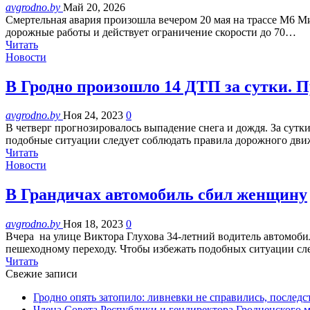
avgrodno.by
Май 20, 2026
Смертельная авария произошла вечером 20 мая на трассе М6 М
дорожные работы и действует ограничение скорости до 70…
Читать
Новости
В Гродно произошло 14 ДТП за сутки. П
avgrodno.by
Ноя 24, 2023
0
В четверг прогнозировалось выпадение снега и дождя. За сут
подобные ситуации следует соблюдать правила дорожного дв
Читать
Новости
В Грандичах автомобиль сбил женщину
avgrodno.by
Ноя 18, 2023
0
Вчера на улице Виктора Глухова 34-летний водитель автомоби
пешеходному переходу. Чтобы избежать подобных ситуации с
Читать
Свежие записи
Гродно опять затопило: ливневки не справились, последс
Члена Совета Республики и гендиректора Гродненского мя