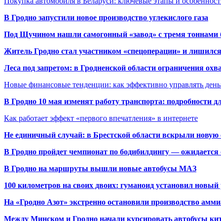
Покупка автомобиля в Беларуси: ключевые этапы и особеннос
В Гродно запустили новое производство углекислого газа
Под Щучином нашли самогонный «завод» с тремя тоннами 
Житель Гродно стал участником «спецоперации» и лишилс
Леса под запретом: в Гродненской области ограничения охв
Новые финансовые тенденции: как эффективно управлять день
В Гродно 10 мая изменят работу транспорта: подробности д
Как работает эффект «первого впечатления» в интернете
Не единичный случай: в Брестской области вскрыли новую 
В Гродно пройдет чемпионат по бодибилдингу — ожидается 
В Гродно на маршруты вышли новые автобусы МАЗ
100 километров на своих двоих: гуманоид установил новый
На «Гродно Азот» экстренно остановили производство амми
Между Минском и Гродно начали курсировать автобусы кит