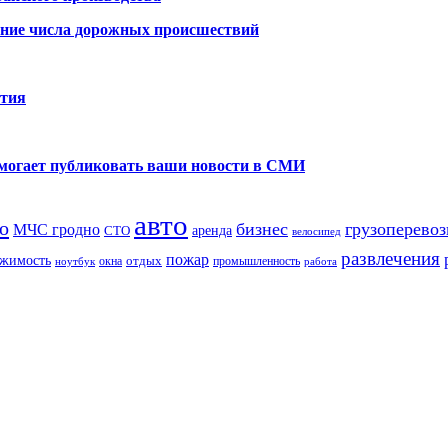
ение числа дорожных происшествий
ития
помогает публиковать ваши новости в СМИ
авто
о
бизнес
грузоперевоз
МЧС гродно
аренда
СТО
велосипед
развлечения
пожар
жимость
отдых
окна
промышленность
ноутбук
работа