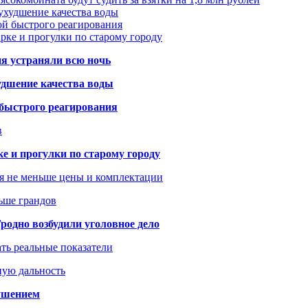
ухудшение качества воды
ой быстрого реагирования
арке и прогулки по старому городу
ия устраняли всю ночь
удшение качества воды
 быстрого реагирования
в
ке и прогулки по старому городу
я не меньше цены и комплектации
ьше грандов
одно возбудили уголовное дело
ать реальные показатели
ную дальность
рушением