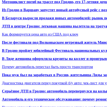
Мотоциклист погиб на трассе под Гродно, его 17-летняя доч
Из Гродно в Варшаву запустят новый автобусный рейс с в
В Беларуси выросли продажи новых автомобилей: рынок п
ДТП в центре Гродно: легковая машина вылетела на троту
Как формируется цена авто из США под ключ
После фестиваля под Волковыском нетрезвый житель Минс
В Гродно пройдет юбилейный Фестиваль национальных кул
В Лиде женщина оформляла кредиты на коллег и проигрыв
Почему автомобиль перестал быть просто транспортом
Пока муж был на заработках в России, жительница Лиды за
Диагностика двигателя перед покупкой б/у авто: чек-лист для 
Серьёзное ДТП в Гродно: автомобиль перевернулся на коль
Автомобиль и его техническое обслуживание: почему ремон