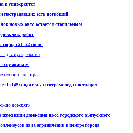
да в университет
ди пострадавших есть погибший
рынок новых авто остаётся стабильным
 дорожных работ
е города 21–22 июня
нга для рукодельниц
 с грузовиком
не попасть на штраф
ге Р-145: водитель электромопеда пострадал
можно доверять
о изменении движения из-за городского выпускного
оллейбусов из-за ограничений в центре города