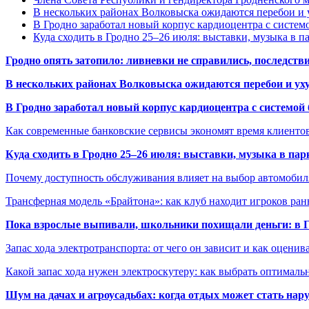
В нескольких районах Волковыска ожидаются перебои и 
В Гродно заработал новый корпус кардиоцентра с систем
Куда сходить в Гродно 25–26 июля: выставки, музыка в п
Гродно опять затопило: ливневки не справились, последств
В нескольких районах Волковыска ожидаются перебои и ух
В Гродно заработал новый корпус кардиоцентра с системой
Как современные банковские сервисы экономят время клиенто
Куда сходить в Гродно 25–26 июля: выставки, музыка в пар
Почему доступность обслуживания влияет на выбор автомобил
Трансферная модель «Брайтона»: как клуб находит игроков ран
Пока взрослые выпивали, школьники похищали деньги: в Гр
Запас хода электротранспорта: от чего он зависит и как оценив
Какой запас хода нужен электроскутеру: как выбрать оптималь
Шум на дачах и агроусадьбах: когда отдых может стать на