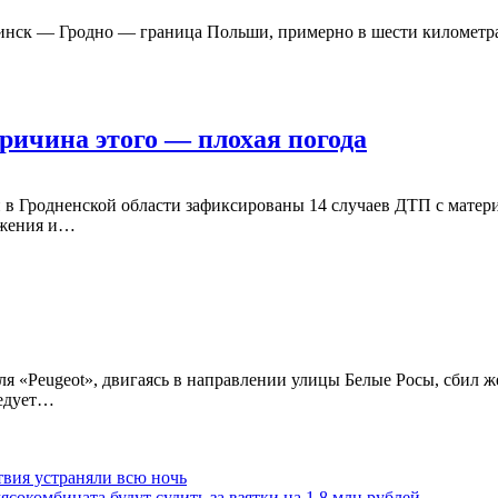
инск — Гродно — граница Польши, примерно в шести километрах 
ричина этого — плохая погода
ки в Гродненской области зафиксированы 14 случаев ДТП c мате
ижения и…
ля «Peugeot», двигаясь в направлении улицы Белые Росы, сбил
ледует…
твия устраняли всю ночь
сокомбината будут судить за взятки на 1,8 млн рублей