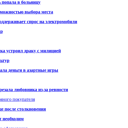
ь попала в больницу
озможностью выбора места
оддерживает спрос на электромобили
ар
ка устроил драку с милицией
ьтур
ала деньги в азартные игры
резала любовника из-за ревности
умного покупателя
це после столкновения
т необходим