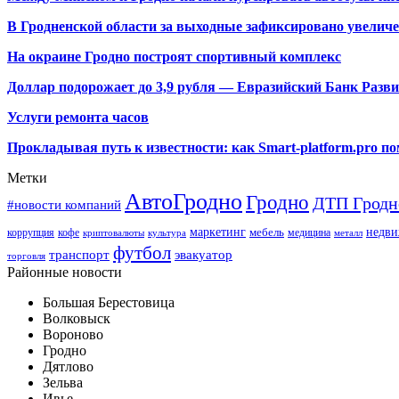
В Гродненской области за выходные зафиксировано увелич
На окраине Гродно построят спортивный
комплекс
Доллар подорожает до 3,9 рубля — Евразийский Банк Разв
Услуги ремонта часов
Прокладывая путь к известности: как Smart-platform.pro 
Метки
АвтоГродно
Гродно
ДТП Гродн
#новости компаний
маркетинг
недви
мебель
коррупция
кофе
медицина
криптовалюты
культура
металл
футбол
транспорт
эвакуатор
торговля
Районные новости
Большая Берестовица
Волковыск
Вороново
Гродно
Дятлово
Зельва
Ивье