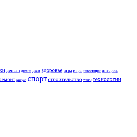
ки
здоровье
деньги
дом
игра
игры
интерьер
дизайн
инвестиции
спорт
технологии
строительство
ремонт
такси
ритуал