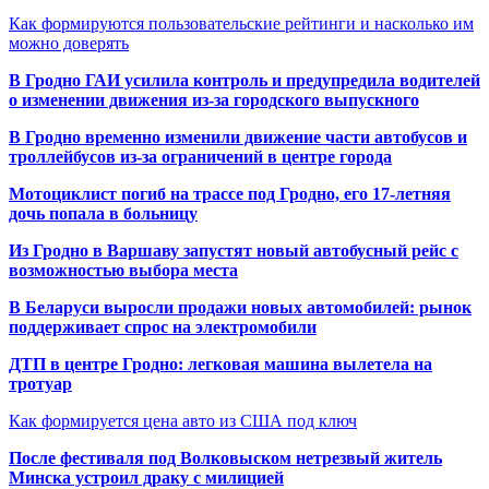
Как формируются пользовательские рейтинги и насколько им
можно доверять
В Гродно ГАИ усилила контроль и предупредила водителей
о изменении движения из-за городского выпускного
В Гродно временно изменили движение части автобусов и
троллейбусов из-за ограничений в центре города
Мотоциклист погиб на трассе под Гродно, его 17-летняя
дочь попала в больницу
Из Гродно в Варшаву запустят новый автобусный рейс с
возможностью выбора места
В Беларуси выросли продажи новых автомобилей: рынок
поддерживает спрос на электромобили
ДТП в центре Гродно: легковая машина вылетела на
тротуар
Как формируется цена авто из США под ключ
После фестиваля под Волковыском нетрезвый житель
Минска устроил драку с милицией