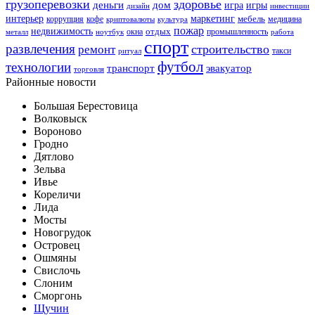
грузоперевозки
здоровье
деньги
дом
игра
игры
дизайн
инвестиции
интерьер
маркетинг
мебель
коррупция
кофе
медицина
криптовалюты
культура
пожар
недвижимость
отдых
окна
промышленность
металл
ноутбук
работа
спорт
развлечения
строительство
ремонт
такси
ритуал
футбол
технологии
транспорт
эвакуатор
торговля
Районные новости
Большая Берестовица
Волковыск
Вороново
Гродно
Дятлово
Зельва
Ивье
Кореличи
Лида
Мосты
Новогрудок
Островец
Ошмяны
Свислочь
Слоним
Сморгонь
Щучин