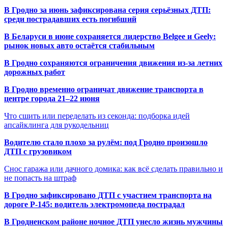
В Гродно за июнь зафиксирована серия серьёзных ДТП:
среди пострадавших есть погибший
В Беларуси в июне сохраняется лидерство Belgee и Geely:
рынок новых авто остаётся стабильным
В Гродно сохраняются ограничения движения из-за летних
дорожных работ
В Гродно временно ограничат движение транспорта в
центре города 21–22 июня
Что сшить или переделать из секонда: подборка идей
апсайклинга для рукодельниц
Водителю стало плохо за рулём: под Гродно произошло
ДТП с грузовиком
Снос гаража или дачного домика: как всё сделать правильно и
не попасть на штраф
В Гродно зафиксировано ДТП с участием транспорта на
дороге Р-145: водитель электромопеда пострадал
В Гродненском районе ночное ДТП унесло жизнь мужчины