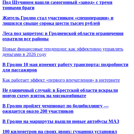
Под Щучином нашли самогонный «завод» с тремя
тоннами браги
Житель Гродно стал участником «спецоперации» и
лишился свыше сорока шести тысяч рублей
Леса под запретом: в Гродненской области ограничения
охватили все районы
Новые финансовые тенденции: как эффективно управлять
деньгами в 2026 году
В Гродно 10 мая изменят работу транспорта: подробности
для пассажиров
Как работает эффект «первого впечатления» в интернете
Не единичный случай: в Брестской области вскрыли
новую схему взяток на мясокомбинате
В Гродно пройдет чемпионат по бодибилдингу —
ожидается около 200 участников
В Гродно на маршруты вышли новые автобусы МАЗ
100 километров на своих двоих: гуманоид установил