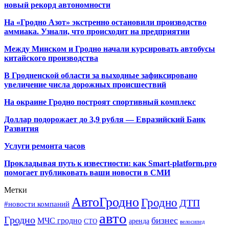
новый рекорд автономности
На «Гродно Азот» экстренно остановили производство
аммиака. Узнали, что происходит на предприятии
Между Минском и Гродно начали курсировать автобусы
китайского производства
В Гродненской области за выходные зафиксировано
увеличение числа дорожных происшествий
На окраине Гродно построят спортивный
комплекс
Доллар подорожает до 3,9 рубля — Евразийский Банк
Развития
Услуги ремонта часов
Прокладывая путь к известности: как Smart-platform.pro
помогает публиковать ваши новости в СМИ
Метки
АвтоГродно
Гродно
ДТП
#новости компаний
авто
Гродно
бизнес
МЧС гродно
аренда
СТО
велосипед