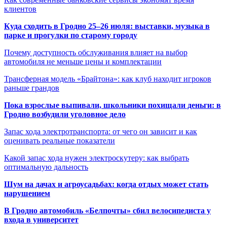
клиентов
Куда сходить в Гродно 25–26 июля: выставки, музыка в
парке и прогулки по старому городу
Почему доступность обслуживания влияет на выбор
автомобиля не меньше цены и комплектации
Трансферная модель «Брайтона»: как клуб находит игроков
раньше грандов
Пока взрослые выпивали, школьники похищали деньги: в
Гродно возбудили уголовное дело
Запас хода электротранспорта: от чего он зависит и как
оценивать реальные показатели
Какой запас хода нужен электроскутеру: как выбрать
оптимальную дальность
Шум на дачах и агроусадьбах: когда отдых может стать
нарушением
В Гродно автомобиль «Белпочты» сбил велосипедиста у
входа в университет