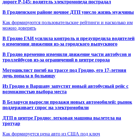
дороге Р-145: водитель электромопеда пострадал
В Гродненском районе ночное ДТП унесло жизнь мужчины
Как формируются пользовательские рейтинги и насколько им
можно доверять
В Гродно ГАИ усилила контроль и предупредила водителей
о изменении движения из-за городского выпускного
В Гродно временно изменили движение части автобусов и
троллейбусов из-за ограничений в центре города
Мотоциклист погиб на трассе под Гродно, его 17-летняя
дочь попала в больницу
Из Гродно в Варшаву запустят новый автобусный рейс с
возможностью выбора места
В Беларуси выросли продажи новых автомобилей: рынок
поддерживает спрос на электромобили
ДТП в центре Гродно: легковая машина вылетела на
тротуар
Как формируется цена авто из США под ключ