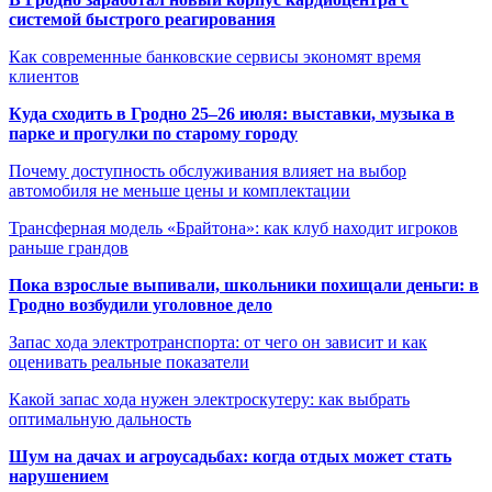
системой быстрого реагирования
Как современные банковские сервисы экономят время
клиентов
Куда сходить в Гродно 25–26 июля: выставки, музыка в
парке и прогулки по старому городу
Почему доступность обслуживания влияет на выбор
автомобиля не меньше цены и комплектации
Трансферная модель «Брайтона»: как клуб находит игроков
раньше грандов
Пока взрослые выпивали, школьники похищали деньги: в
Гродно возбудили уголовное дело
Запас хода электротранспорта: от чего он зависит и как
оценивать реальные показатели
Какой запас хода нужен электроскутеру: как выбрать
оптимальную дальность
Шум на дачах и агроусадьбах: когда отдых может стать
нарушением