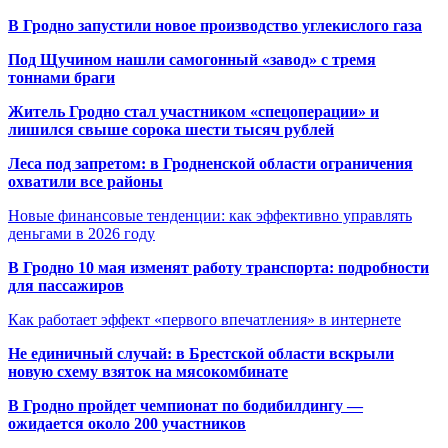
В Гродно запустили новое производство углекислого газа
Под Щучином нашли самогонный «завод» с тремя
тоннами браги
Житель Гродно стал участником «спецоперации» и
лишился свыше сорока шести тысяч рублей
Леса под запретом: в Гродненской области ограничения
охватили все районы
Новые финансовые тенденции: как эффективно управлять
деньгами в 2026 году
В Гродно 10 мая изменят работу транспорта: подробности
для пассажиров
Как работает эффект «первого впечатления» в интернете
Не единичный случай: в Брестской области вскрыли
новую схему взяток на мясокомбинате
В Гродно пройдет чемпионат по бодибилдингу —
ожидается около 200 участников