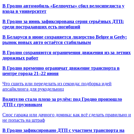
В Гродно автомобиль «Белпочты» сбил велосипедиста у
входа в университет
В Гродно за июнь зафиксирована серия серьёзных ДТП:
среди пострадавших есть погибший
В Беларуси в июне сохраняется лидерство Belgee и Geely:
рынок новых авто остаётся стабильным
В Гродно сохраняются ограничения движения из-за летних
дорожных работ
В Гродно временно ограничат движение транспорта в
центре города 21–22 июня
Что сшить или переделать из секонда: подборка идей
апсайклинга для рукодельниц
Водителю стало плохо за рулём: под Гродно произошло
ДТП с грузовиком
Снос гаража или дачного домика: как всё сделать правильно и
не попасть на штраф
В Гродно зафиксировано ДТП с участием транспорта на