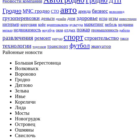
ДТП
#новости компаний
авто
Гродно
бизнес
МЧС гродно
аренда
СТО
велосипед
грузоперевозки
здоровье
деньги
дом
игра
игры
дизайн
инвестиции
интерьер
маркетинг
мебель
коррупция
кофе
медицина
криптовалюты
культура
пожар
недвижимость
отдых
окна
промышленность
металл
ноутбук
работа
спорт
развлечения
строительство
ремонт
такси
ритуал
футбол
технологии
транспорт
эвакуатор
торговля
Районные новости
Большая Берестовица
Волковыск
Вороново
Гродно
Дятлово
Зельва
Ивье
Кореличи
Лида
Мосты
Новогрудок
Островец
Ошмяны
Свислочь