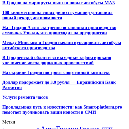
В Гродно на маршруты вышли новые автобусы МАЗ
100 километров на своих двоих: гуманоид установил
новый рекорд автономности
На «Гродно Азот» экстренно остановили производство
аммиака. Узнали, что происходит на предприятии
Между Минском и Гродно начали курсировать автобусы
китайского производства
В Гродненской области за выходные зафиксировано
увеличение числа дорожных происшествий
На окраине Гродно построят спортивный
комплекс
Доллар подорожает до 3,9 рубля — Евразийский Банк
Развития
Услуги ремонта часов
Прокладывая путь к известности: как Smart-platform.pro
помогает публиковать ваши новости в СМИ
Метки
АвтоГродно
Гродно