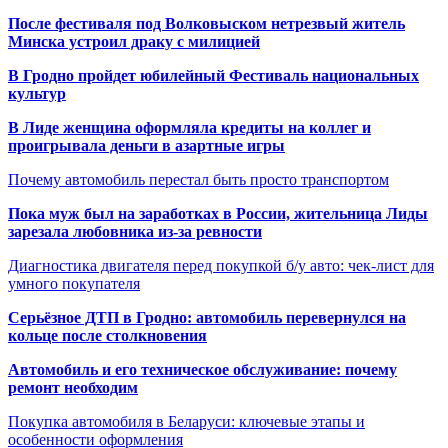
После фестиваля под Волковыском нетрезвый житель
Минска устроил драку с милицией
В Гродно пройдет юбилейный Фестиваль национальных
культур
В Лиде женщина оформляла кредиты на коллег и
проигрывала деньги в азартные игры
Почему автомобиль перестал быть просто транспортом
Пока муж был на заработках в России, жительница Лиды
зарезала любовника из-за ревности
Диагностика двигателя перед покупкой б/у авто: чек-лист для
умного покупателя
Серьёзное ДТП в Гродно: автомобиль перевернулся на
кольце после столкновения
Автомобиль и его техническое обслуживание: почему
ремонт необходим
Покупка автомобиля в Беларуси: ключевые этапы и
особенности оформления