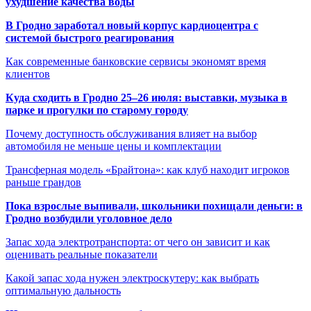
ухудшение качества воды
В Гродно заработал новый корпус кардиоцентра с
системой быстрого реагирования
Как современные банковские сервисы экономят время
клиентов
Куда сходить в Гродно 25–26 июля: выставки, музыка в
парке и прогулки по старому городу
Почему доступность обслуживания влияет на выбор
автомобиля не меньше цены и комплектации
Трансферная модель «Брайтона»: как клуб находит игроков
раньше грандов
Пока взрослые выпивали, школьники похищали деньги: в
Гродно возбудили уголовное дело
Запас хода электротранспорта: от чего он зависит и как
оценивать реальные показатели
Какой запас хода нужен электроскутеру: как выбрать
оптимальную дальность