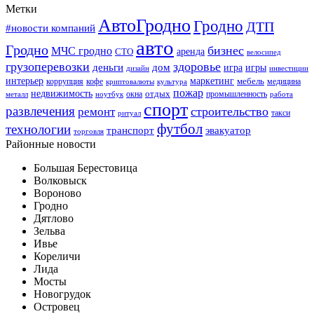
Метки
АвтоГродно
Гродно
ДТП
#новости компаний
авто
Гродно
бизнес
МЧС гродно
аренда
СТО
велосипед
грузоперевозки
здоровье
деньги
дом
игра
игры
дизайн
инвестиции
интерьер
маркетинг
мебель
коррупция
кофе
медицина
криптовалюты
культура
пожар
недвижимость
отдых
окна
промышленность
металл
ноутбук
работа
спорт
развлечения
строительство
ремонт
такси
ритуал
футбол
технологии
транспорт
эвакуатор
торговля
Районные новости
Большая Берестовица
Волковыск
Вороново
Гродно
Дятлово
Зельва
Ивье
Кореличи
Лида
Мосты
Новогрудок
Островец