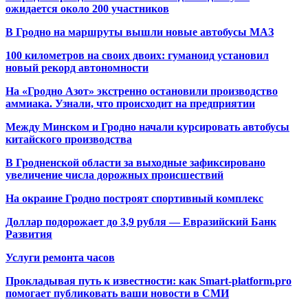
ожидается около 200 участников
В Гродно на маршруты вышли новые автобусы МАЗ
100 километров на своих двоих: гуманоид установил
новый рекорд автономности
На «Гродно Азот» экстренно остановили производство
аммиака. Узнали, что происходит на предприятии
Между Минском и Гродно начали курсировать автобусы
китайского производства
В Гродненской области за выходные зафиксировано
увеличение числа дорожных происшествий
На окраине Гродно построят спортивный
комплекс
Доллар подорожает до 3,9 рубля — Евразийский Банк
Развития
Услуги ремонта часов
Прокладывая путь к известности: как Smart-platform.pro
помогает публиковать ваши новости в СМИ