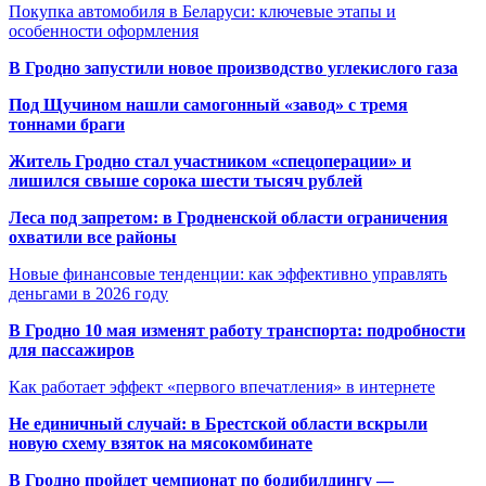
Покупка автомобиля в Беларуси: ключевые этапы и
особенности оформления
В Гродно запустили новое производство углекислого газа
Под Щучином нашли самогонный «завод» с тремя
тоннами браги
Житель Гродно стал участником «спецоперации» и
лишился свыше сорока шести тысяч рублей
Леса под запретом: в Гродненской области ограничения
охватили все районы
Новые финансовые тенденции: как эффективно управлять
деньгами в 2026 году
В Гродно 10 мая изменят работу транспорта: подробности
для пассажиров
Как работает эффект «первого впечатления» в интернете
Не единичный случай: в Брестской области вскрыли
новую схему взяток на мясокомбинате
В Гродно пройдет чемпионат по бодибилдингу —