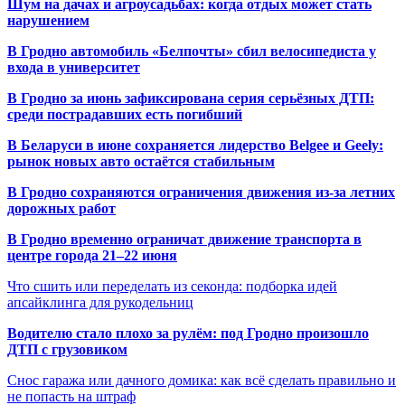
Шум на дачах и агроусадьбах: когда отдых может стать
нарушением
В Гродно автомобиль «Белпочты» сбил велосипедиста у
входа в университет
В Гродно за июнь зафиксирована серия серьёзных ДТП:
среди пострадавших есть погибший
В Беларуси в июне сохраняется лидерство Belgee и Geely:
рынок новых авто остаётся стабильным
В Гродно сохраняются ограничения движения из-за летних
дорожных работ
В Гродно временно ограничат движение транспорта в
центре города 21–22 июня
Что сшить или переделать из секонда: подборка идей
апсайклинга для рукодельниц
Водителю стало плохо за рулём: под Гродно произошло
ДТП с грузовиком
Снос гаража или дачного домика: как всё сделать правильно и
не попасть на штраф