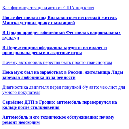
Как формируется цена авто из США под ключ
После фестиваля под Волковыском нетрезвый житель
Минска устроил драку с милицией
В Гродно пройдет юбилейный Фестиваль национальных
культур
В Лиде женщина оформляла кредиты на коллег и
проигрывала деньги в азартные игры
Почему автомобиль перестал быть просто транспортом
Пока муж был на заработках в России, жительница Лиды
зарезала любовника из-за ревности
Диагностика двигателя перед покупкой б/у авто: чек-лист для
умного покупателя
Серьёзное ДТП в Гродно: автомобиль перевернулся на
кольце после столкновения
Автомобиль и его техническое обслуживание: почему
ремонт необходим