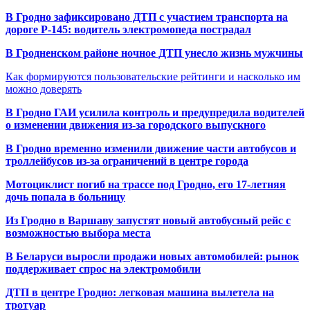
В Гродно зафиксировано ДТП с участием транспорта на
дороге Р-145: водитель электромопеда пострадал
В Гродненском районе ночное ДТП унесло жизнь мужчины
Как формируются пользовательские рейтинги и насколько им
можно доверять
В Гродно ГАИ усилила контроль и предупредила водителей
о изменении движения из-за городского выпускного
В Гродно временно изменили движение части автобусов и
троллейбусов из-за ограничений в центре города
Мотоциклист погиб на трассе под Гродно, его 17-летняя
дочь попала в больницу
Из Гродно в Варшаву запустят новый автобусный рейс с
возможностью выбора места
В Беларуси выросли продажи новых автомобилей: рынок
поддерживает спрос на электромобили
ДТП в центре Гродно: легковая машина вылетела на
тротуар