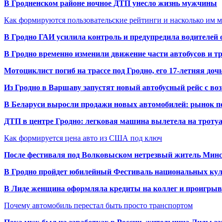
В Гродненском районе ночное ДТП унесло жизнь мужчины
Как формируются пользовательские рейтинги и насколько им 
В Гродно ГАИ усилила контроль и предупредила водителей 
В Гродно временно изменили движение части автобусов и тр
Мотоциклист погиб на трассе под Гродно, его 17-летняя доч
Из Гродно в Варшаву запустят новый автобусный рейс с в
В Беларуси выросли продажи новых автомобилей: рынок п
ДТП в центре Гродно: легковая машина вылетела на троту
Как формируется цена авто из США под ключ
После фестиваля под Волковыском нетрезвый житель Минс
В Гродно пройдет юбилейный Фестиваль национальных кул
В Лиде женщина оформляла кредиты на коллег и проигрыв
Почему автомобиль перестал быть просто транспортом