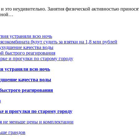
 и это неудивительно. Занятия физической активностью принос
анной…
твия устраняли всю ночь
сокомбината будут судить за взятки на 1,8 млн рублей
ухудшение качества воды
ой быстрого реагирования
арке и прогулки по старому городу
ия устраняли всю ночь
удшение качества воды
 быстрого реагирования
в
ке и прогулки по старому городу
я не меньше цены и комплектации
ьше грандов