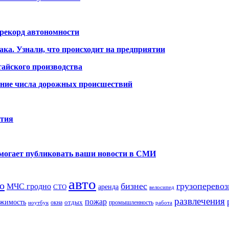
 рекорд автономности
ака. Узнали, что происходит на предприятии
айского производства
ение числа дорожных происшествий
ития
помогает публиковать ваши новости в СМИ
авто
о
бизнес
грузоперевоз
МЧС гродно
аренда
СТО
велосипед
развлечения
пожар
жимость
отдых
окна
промышленность
ноутбук
работа