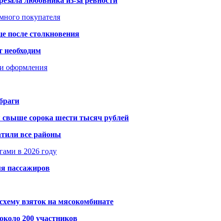
резала любовника из-за ревности
умного покупателя
це после столкновения
т необходим
ти оформления
браги
я свыше сорока шести тысяч рублей
атили все районы
гами в 2026 году
ля пассажиров
схему взяток на мясокомбинате
около 200 участников