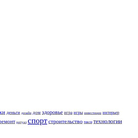
ки
здоровье
деньги
дом
игра
игры
интерьер
дизайн
инвестиции
спорт
технологии
строительство
ремонт
такси
ритуал