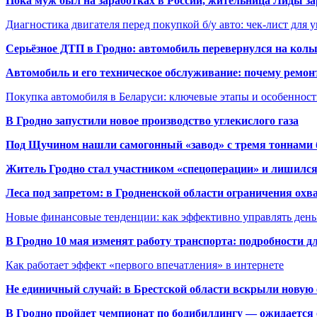
Пока муж был на заработках в России, жительница Лиды за
Диагностика двигателя перед покупкой б/у авто: чек-лист для 
Серьёзное ДТП в Гродно: автомобиль перевернулся на коль
Автомобиль и его техническое обслуживание: почему ремон
Покупка автомобиля в Беларуси: ключевые этапы и особеннос
В Гродно запустили новое производство углекислого газа
Под Щучином нашли самогонный «завод» с тремя тоннами 
Житель Гродно стал участником «спецоперации» и лишилс
Леса под запретом: в Гродненской области ограничения охв
Новые финансовые тенденции: как эффективно управлять день
В Гродно 10 мая изменят работу транспорта: подробности д
Как работает эффект «первого впечатления» в интернете
Не единичный случай: в Брестской области вскрыли новую 
В Гродно пройдет чемпионат по бодибилдингу — ожидается 