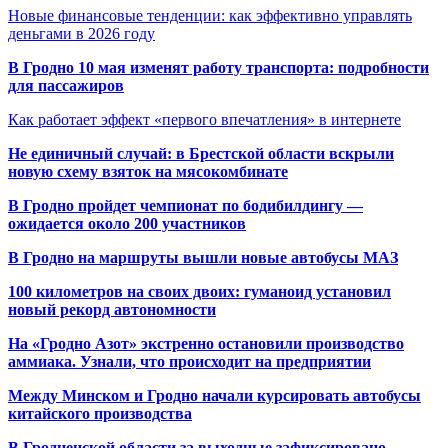
Новые финансовые тенденции: как эффективно управлять
деньгами в 2026 году
В Гродно 10 мая изменят работу транспорта: подробности
для пассажиров
Как работает эффект «первого впечатления» в интернете
Не единичный случай: в Брестской области вскрыли
новую схему взяток на мясокомбинате
В Гродно пройдет чемпионат по бодибилдингу —
ожидается около 200 участников
В Гродно на маршруты вышли новые автобусы МАЗ
100 километров на своих двоих: гуманоид установил
новый рекорд автономности
На «Гродно Азот» экстренно остановили производство
аммиака. Узнали, что происходит на предприятии
Между Минском и Гродно начали курсировать автобусы
китайского производства
В Гродненской области за выходные зафиксировано