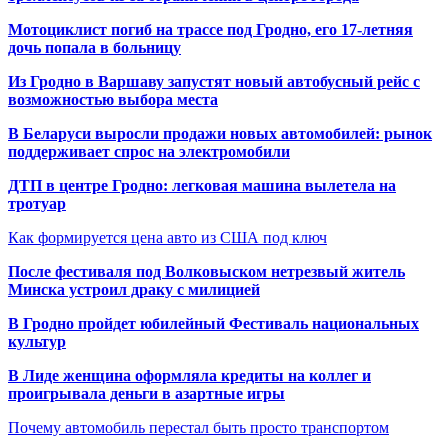
Мотоциклист погиб на трассе под Гродно, его 17-летняя
дочь попала в больницу
Из Гродно в Варшаву запустят новый автобусный рейс с
возможностью выбора места
В Беларуси выросли продажи новых автомобилей: рынок
поддерживает спрос на электромобили
ДТП в центре Гродно: легковая машина вылетела на
тротуар
Как формируется цена авто из США под ключ
После фестиваля под Волковыском нетрезвый житель
Минска устроил драку с милицией
В Гродно пройдет юбилейный Фестиваль национальных
культур
В Лиде женщина оформляла кредиты на коллег и
проигрывала деньги в азартные игры
Почему автомобиль перестал быть просто транспортом