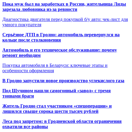
Пока муж был на заработках в России, жительница Лиды
зарезала любовника из-за ревности
Диагностика двигателя перед покупкой б/у авто: чек-лист для
умного покупателя
Серьёзное ДТП в Гродно: автомобиль перевернулся на
кольце после столкновения
Автомобиль и его техническое обслуживание: почему
ремонт необходим
Покупка автомобиля в Беларуси: ключевые этапы и
особенности оформления
В Гродно запустили новое производство углекислого газа
Под Щучином нашли самогонный «завод» с тремя
тоннами браги
Житель Гродно стал участником «спецоперации» и
лишился свыше сорока шести тысяч рублей
Леса под запретом: в Гродненской области ограничения
охватили все районы