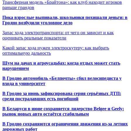
Трансферная модель «Брайтона»: как клуб находит игроков
раньше грандов
Пока взрослые выпивали, школьники похищали деньги: в
Гродно возбудили уголовное дело
Запас хода электротранспорта: от чего он зависит и как
оценивать реальные показатели
Какой запас хода нужен электроскутеру: как выбрать
оптимальную дальность
Шум на дачах и агроусадьбах: когда отдых может стать
нарушением
В Гродно автомобиль «Белпочты» сбил велосипедиста у
входа в университет
В Гродно за июнь зафиксирована серия серьёзных ДТП:
среди пострадавших есть погибший
В Беларуси в июне сохраняется лидерство Belgee и Geely:
рынок новых авто остаётся стабильным
В Гродно сохраняются ограничения движения из-за летних
дорожных работ