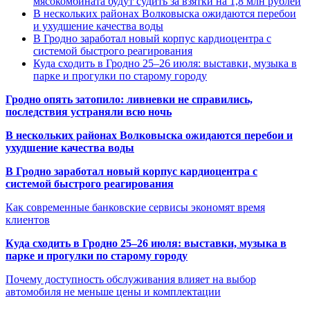
мясокомбината будут судить за взятки на 1,8 млн рублей
В нескольких районах Волковыска ожидаются перебои
и ухудшение качества воды
В Гродно заработал новый корпус кардиоцентра с
системой быстрого реагирования
Куда сходить в Гродно 25–26 июля: выставки, музыка в
парке и прогулки по старому городу
Гродно опять затопило: ливневки не справились,
последствия устраняли всю ночь
В нескольких районах Волковыска ожидаются перебои и
ухудшение качества воды
В Гродно заработал новый корпус кардиоцентра с
системой быстрого реагирования
Как современные банковские сервисы экономят время
клиентов
Куда сходить в Гродно 25–26 июля: выставки, музыка в
парке и прогулки по старому городу
Почему доступность обслуживания влияет на выбор
автомобиля не меньше цены и комплектации