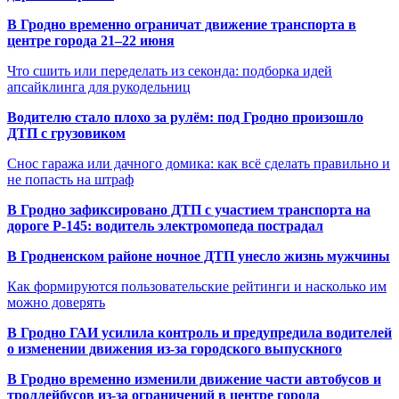
В Гродно временно ограничат движение транспорта в
центре города 21–22 июня
Что сшить или переделать из секонда: подборка идей
апсайклинга для рукодельниц
Водителю стало плохо за рулём: под Гродно произошло
ДТП с грузовиком
Снос гаража или дачного домика: как всё сделать правильно и
не попасть на штраф
В Гродно зафиксировано ДТП с участием транспорта на
дороге Р-145: водитель электромопеда пострадал
В Гродненском районе ночное ДТП унесло жизнь мужчины
Как формируются пользовательские рейтинги и насколько им
можно доверять
В Гродно ГАИ усилила контроль и предупредила водителей
о изменении движения из-за городского выпускного
В Гродно временно изменили движение части автобусов и
троллейбусов из-за ограничений в центре города