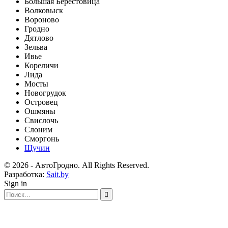
Большая Берестовица
Волковыск
Вороново
Гродно
Дятлово
Зельва
Ивье
Кореличи
Лида
Мосты
Новогрудок
Островец
Ошмяны
Свислочь
Слоним
Сморгонь
Щучин
© 2026 - АвтоГродно. All Rights Reserved.
Разработка:
Sait.by
Sign in