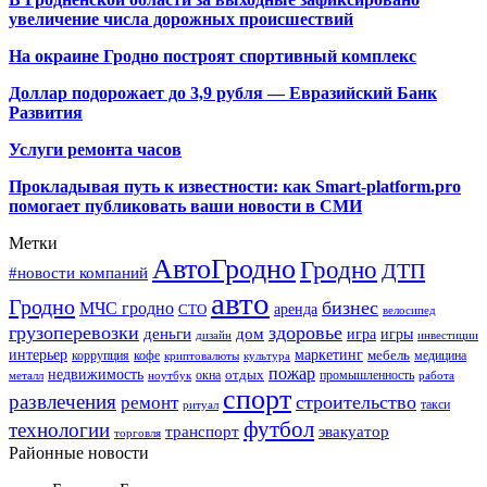
увеличение числа дорожных происшествий
На окраине Гродно построят спортивный
комплекс
Доллар подорожает до 3,9 рубля — Евразийский Банк
Развития
Услуги ремонта часов
Прокладывая путь к известности: как Smart-platform.pro
помогает публиковать ваши новости в СМИ
Метки
АвтоГродно
Гродно
ДТП
#новости компаний
авто
Гродно
бизнес
МЧС гродно
аренда
СТО
велосипед
грузоперевозки
здоровье
деньги
дом
игра
игры
дизайн
инвестиции
интерьер
маркетинг
мебель
коррупция
кофе
медицина
криптовалюты
культура
пожар
недвижимость
отдых
окна
промышленность
металл
ноутбук
работа
спорт
развлечения
строительство
ремонт
такси
ритуал
футбол
технологии
транспорт
эвакуатор
торговля
Районные новости