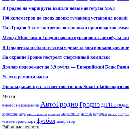
В Гродно на маршруты вышли новые автобусы МАЗ
100 километров на своих двоих: гуманоид установил новый
На «Гродно Азот» экстренно остановили производство амми
Между Минском и Гродно начали курсировать автобусы кит
В Гродненской области за выходные зафиксировано увелич
На окраине Гродно построят спортивный
комплекс
Доллар подорожает до 3,9 рубля — Евразийский Банк Разв
Услуги ремонта часов
Прокладывая путь к известности: как Smart-platform.pro 
Метки
АвтоГродно
Гродно
ДТП Гродн
#новости компаний
маркетинг
недви
мебель
коррупция
кофе
медицина
криптовалюты
культура
металл
футбол
транспорт
эвакуатор
торговля
Районные новости