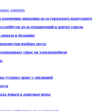
можно доверять
о изменении движения из-за городского выпускного
оллейбусов из-за ограничений в центре города
ь попала в больницу
озможностью выбора места
оддерживает спрос на электромобили
ар
ка устроил драку с милицией
ьтур
ала деньги в азартные игры