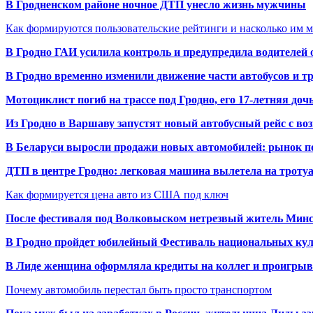
В Гродненском районе ночное ДТП унесло жизнь мужчины
Как формируются пользовательские рейтинги и насколько им 
В Гродно ГАИ усилила контроль и предупредила водителей 
В Гродно временно изменили движение части автобусов и тр
Мотоциклист погиб на трассе под Гродно, его 17-летняя доч
Из Гродно в Варшаву запустят новый автобусный рейс с в
В Беларуси выросли продажи новых автомобилей: рынок п
ДТП в центре Гродно: легковая машина вылетела на троту
Как формируется цена авто из США под ключ
После фестиваля под Волковыском нетрезвый житель Минс
В Гродно пройдет юбилейный Фестиваль национальных кул
В Лиде женщина оформляла кредиты на коллег и проигрыв
Почему автомобиль перестал быть просто транспортом