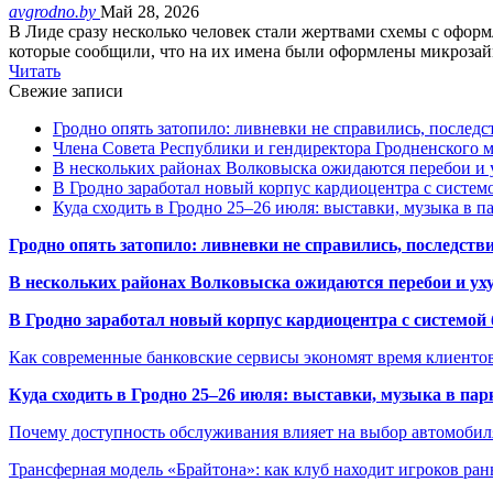
avgrodno.by
Май 28, 2026
В Лиде сразу несколько человек стали жертвами схемы с оформ
которые сообщили, что на их имена были оформлены микроз
Читать
Свежие записи
Гродно опять затопило: ливневки не справились, последс
Члена Совета Республики и гендиректора Гродненского мя
В нескольких районах Волковыска ожидаются перебои и 
В Гродно заработал новый корпус кардиоцентра с систем
Куда сходить в Гродно 25–26 июля: выставки, музыка в п
Гродно опять затопило: ливневки не справились, последств
В нескольких районах Волковыска ожидаются перебои и ух
В Гродно заработал новый корпус кардиоцентра с системой
Как современные банковские сервисы экономят время клиенто
Куда сходить в Гродно 25–26 июля: выставки, музыка в пар
Почему доступность обслуживания влияет на выбор автомобил
Трансферная модель «Брайтона»: как клуб находит игроков ран