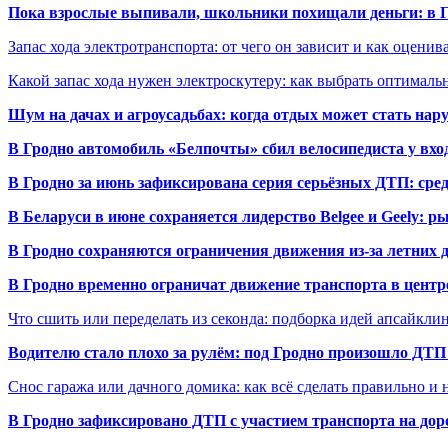
Пока взрослые выпивали, школьники похищали деньги: в Гр
Запас хода электротранспорта: от чего он зависит и как оценив
Какой запас хода нужен электроскутеру: как выбрать оптималь
Шум на дачах и агроусадьбах: когда отдых может стать на
В Гродно автомобиль «Белпочты» сбил велосипедиста у вхо
В Гродно за июнь зафиксирована серия серьёзных ДТП: сре
В Беларуси в июне сохраняется лидерство Belgee и Geely: 
В Гродно сохраняются ограничения движения из-за летних
В Гродно временно ограничат движение транспорта в центр
Что сшить или переделать из секонда: подборка идей апсайкли
Водителю стало плохо за рулём: под Гродно произошло ДТП
Снос гаража или дачного домика: как всё сделать правильно и 
В Гродно зафиксировано ДТП с участием транспорта на доро