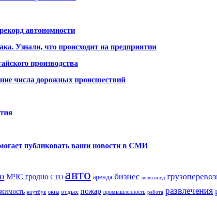
 рекорд автономности
ака. Узнали, что происходит на предприятии
айского производства
ение числа дорожных происшествий
ития
помогает публиковать ваши новости в СМИ
авто
о
бизнес
грузоперевоз
МЧС гродно
аренда
СТО
велосипед
развлечения
пожар
жимость
отдых
окна
промышленность
ноутбук
работа