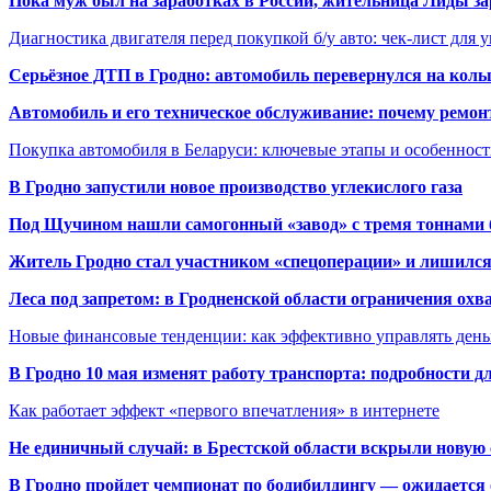
Пока муж был на заработках в России, жительница Лиды за
Диагностика двигателя перед покупкой б/у авто: чек-лист для 
Серьёзное ДТП в Гродно: автомобиль перевернулся на коль
Автомобиль и его техническое обслуживание: почему ремон
Покупка автомобиля в Беларуси: ключевые этапы и особеннос
В Гродно запустили новое производство углекислого газа
Под Щучином нашли самогонный «завод» с тремя тоннами 
Житель Гродно стал участником «спецоперации» и лишилс
Леса под запретом: в Гродненской области ограничения охв
Новые финансовые тенденции: как эффективно управлять день
В Гродно 10 мая изменят работу транспорта: подробности д
Как работает эффект «первого впечатления» в интернете
Не единичный случай: в Брестской области вскрыли новую 
В Гродно пройдет чемпионат по бодибилдингу — ожидается 