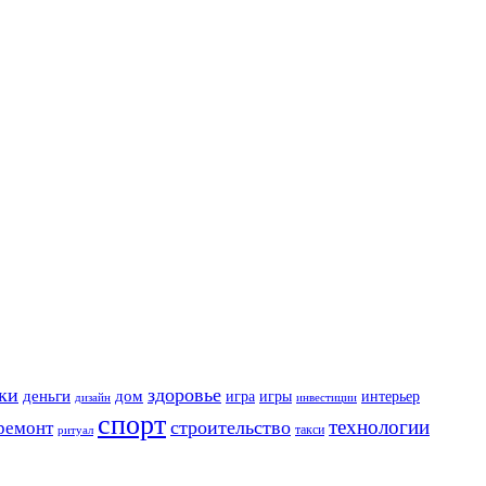
ки
здоровье
деньги
дом
игра
игры
интерьер
дизайн
инвестиции
спорт
технологии
строительство
ремонт
такси
ритуал