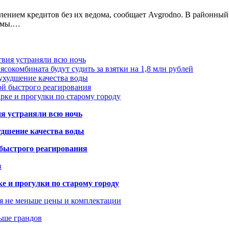
лением кредитов без их ведома, сообщает Avgrodno. В районный
аймы.…
твия устраняли всю ночь
сокомбината будут судить за взятки на 1,8 млн рублей
ухудшение качества воды
ой быстрого реагирования
арке и прогулки по старому городу
ия устраняли всю ночь
удшение качества воды
 быстрого реагирования
в
ке и прогулки по старому городу
я не меньше цены и комплектации
ьше грандов