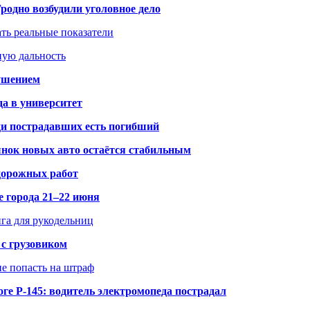
одно возбудили уголовное дело
ать реальные показатели
ную дальность
рушением
да в университет
ди пострадавших есть погибший
рынок новых авто остаётся стабильным
 дорожных работ
е города 21–22 июня
нга для рукодельниц
 с грузовиком
не попасть на штраф
ге Р-145: водитель электромопеда пострадал