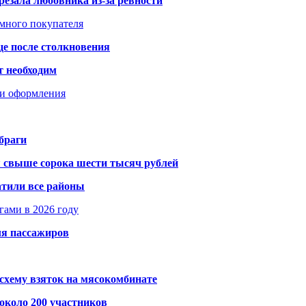
резала любовника из-за ревности
умного покупателя
це после столкновения
т необходим
ти оформления
браги
я свыше сорока шести тысяч рублей
атили все районы
гами в 2026 году
ля пассажиров
схему взяток на мясокомбинате
около 200 участников