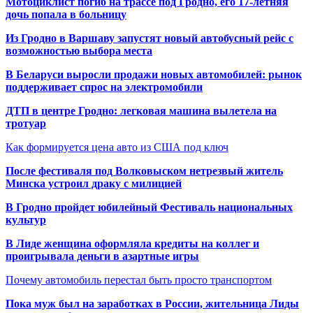
Мотоциклист погиб на трассе под Гродно, его 17-летняя
дочь попала в больницу
Из Гродно в Варшаву запустят новый автобусный рейс с
возможностью выбора места
В Беларуси выросли продажи новых автомобилей: рынок
поддерживает спрос на электромобили
ДТП в центре Гродно: легковая машина вылетела на
тротуар
Как формируется цена авто из США под ключ
После фестиваля под Волковыском нетрезвый житель
Минска устроил драку с милицией
В Гродно пройдет юбилейный Фестиваль национальных
культур
В Лиде женщина оформляла кредиты на коллег и
проигрывала деньги в азартные игры
Почему автомобиль перестал быть просто транспортом
Пока муж был на заработках в России, жительница Лиды