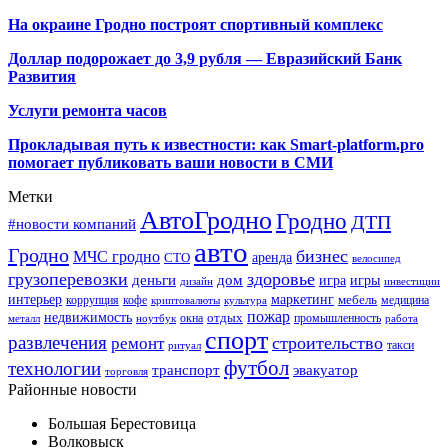
На окраине Гродно построят спортивный
комплекс
Доллар подорожает до 3,9 рубля — Евразийский Банк
Развития
Услуги ремонта часов
Прокладывая путь к известности: как Smart-platform.pro
помогает публиковать ваши новости в СМИ
Метки
АвтоГродно
Гродно
ДТП
#новости компаний
авто
Гродно
бизнес
МЧС гродно
аренда
СТО
велосипед
грузоперевозки
здоровье
деньги
дом
игра
игры
дизайн
инвестиции
интерьер
маркетинг
мебель
коррупция
кофе
медицина
криптовалюты
культура
пожар
недвижимость
отдых
окна
промышленность
металл
ноутбук
работа
спорт
развлечения
строительство
ремонт
такси
ритуал
футбол
технологии
транспорт
эвакуатор
торговля
Районные новости
Большая Берестовица
Волковыск