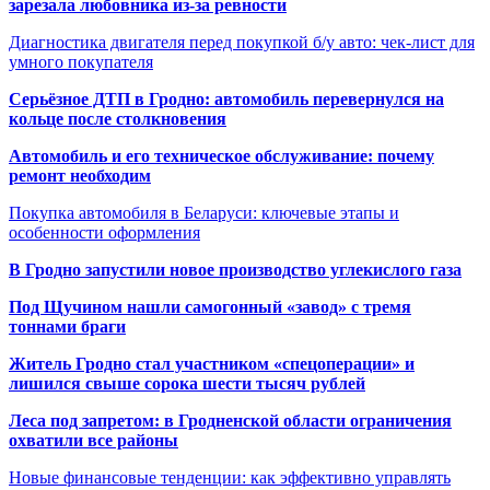
зарезала любовника из-за ревности
Диагностика двигателя перед покупкой б/у авто: чек-лист для
умного покупателя
Серьёзное ДТП в Гродно: автомобиль перевернулся на
кольце после столкновения
Автомобиль и его техническое обслуживание: почему
ремонт необходим
Покупка автомобиля в Беларуси: ключевые этапы и
особенности оформления
В Гродно запустили новое производство углекислого газа
Под Щучином нашли самогонный «завод» с тремя
тоннами браги
Житель Гродно стал участником «спецоперации» и
лишился свыше сорока шести тысяч рублей
Леса под запретом: в Гродненской области ограничения
охватили все районы
Новые финансовые тенденции: как эффективно управлять