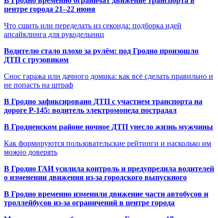
В Гродно временно ограничат движение транспорта в
центре города 21–22 июня
Что сшить или переделать из секонда: подборка идей
апсайклинга для рукодельниц
Водителю стало плохо за рулём: под Гродно произошло
ДТП с грузовиком
Снос гаража или дачного домика: как всё сделать правильно и
не попасть на штраф
В Гродно зафиксировано ДТП с участием транспорта на
дороге Р-145: водитель электромопеда пострадал
В Гродненском районе ночное ДТП унесло жизнь мужчины
Как формируются пользовательские рейтинги и насколько им
можно доверять
В Гродно ГАИ усилила контроль и предупредила водителей
о изменении движения из-за городского выпускного
В Гродно временно изменили движение части автобусов и
троллейбусов из-за ограничений в центре города