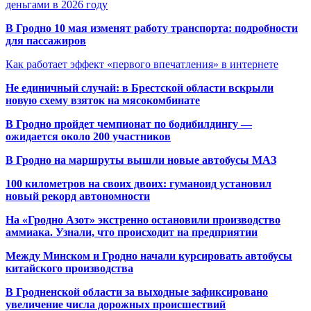
деньгами в 2026 году
В Гродно 10 мая изменят работу транспорта: подробности
для пассажиров
Как работает эффект «первого впечатления» в интернете
Не единичный случай: в Брестской области вскрыли
новую схему взяток на мясокомбинате
В Гродно пройдет чемпионат по бодибилдингу —
ожидается около 200 участников
В Гродно на маршруты вышли новые автобусы МАЗ
100 километров на своих двоих: гуманоид установил
новый рекорд автономности
На «Гродно Азот» экстренно остановили производство
аммиака. Узнали, что происходит на предприятии
Между Минском и Гродно начали курсировать автобусы
китайского производства
В Гродненской области за выходные зафиксировано
увеличение числа дорожных происшествий