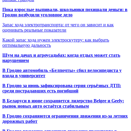
Пока взрослые выпивали, школьники похищали деньги: в
Гродно возбудили уголовное дело
Запас хода электротранспорта: от чего он зависит и как
оценивать реальные показатели
Какой запас хода нужен электроскутеру: как выбрать
оптимальную дальность
Шум на дачах и агроусадьбах: когда отдых может стать
нарушением
В Гродно автомобиль «Белпочты» сбил велосипедиста у
входа в университет
В Гродно за июнь зафиксирована серия серьёзных ДТП:
среди пострадавших есть погибший
В Беларуси в июне сохраняется лидерство Belgee и Geely:
рынок новых авто остаётся стабильным
В Гродно сохраняются ограничения движения из-за летних
дорожных работ