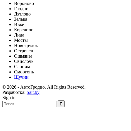
Вороново
Гродно
Дятлово
Зельва
Ивье
Кореличи
Лида
Мосты
Новогрудок
Островец
Ошмяны
Свислочь
Слоним
Сморгонь
Щучин
© 2026 - АвтоГродно. All Rights Reserved.
Разработка:
Sait.by
Sign in