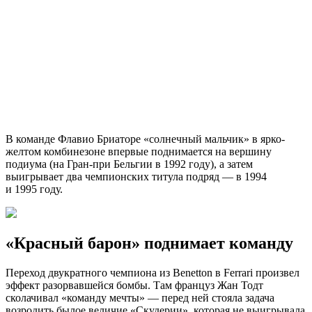
В команде Флавио Бриаторе «солнечный мальчик» в ярко-
желтом комбинезоне впервые поднимается на вершину
подиума (на Гран-при Бельгии в 1992 году), а затем
выигрывает два чемпионских титула подряд — в 1994
и 1995 году.
«Красный барон» поднимает команду
Переход двукратного чемпиона из Benetton в Ferrari произвел
эффект разорвавшейся бомбы. Там француз Жан Тодт
сколачивал «команду мечты» — перед ней стояла задача
возродить былое величие «Скудерии», которая не выигрывала