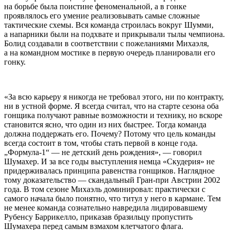
на борьбе была поистине феноменальной, а в гонке
проявлялось его умение реализовывать самые сложные
тактические схемы. Вся команда строилась вокруг Шумми,
а напарники были на подхвате и прикрывали тылы чемпиона.
Болид создавали в соответствии с пожеланиями Михаэля,
а на командном мостике в первую очередь планировали его
гонку.
«За всю карьеру я никогда не требовал этого, ни по контракту,
ни в устной форме. Я всегда считал, что на старте сезона оба
гонщика получают равные возможности и технику, но вскоре
становится ясно, что один из них быстрее. Тогда команда
должна поддержать его. Почему? Потому что цель команды
всегда состоит в том, чтобы стать первой в конце года.
„Формула-1“ — не детский день рождения», — говорил
Шумахер. И за все годы выступления немца «Скудерия» не
придерживалась принципа равенства гонщиков. Наглядное
тому доказательство — скандальный Гран-при Австрии 2002
года. В том сезоне Михаэль доминировал: практически с
самого начала было понятно, что титул у него в кармане. Тем
не менее команда сознательно навредила лидировавшему
Рубенсу Баррикелло, приказав бразильцу пропустить
Шумахера перед самым взмахом клетчатого флага.