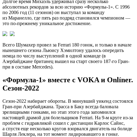
Долгое время Михаэль удерживал сразу несколько
абсолютных рекордов за всю историю «Формулы-1». С 1996
по 2006 год (11 сезонов) он выступал за команду
из Маранелло, где пять раз подряд становился чемпионом —
это по-прежнему уникальное достижение.
Всего Шумахер провел за Ferrari 180 гонок, и только в начале
нынешнего сезона Льюису Хэмилтону удалось опередить
немца по числу выступлений в одной команде (в
Азербайджане британец вышел на старт своего 187-го Гран-
при в составе Mercedes).
«Формула-1» вместе с VOKA и Onlíner.
Сезон-2022
Сезон-2022 набирает обороты. В минувший уикенд состоялся
Гран-при Азербайджана. Трасса в Баку всегда баловала
зрелищными гонками, но этап этого года запомнился
настоящей драмой для болельщиков Ferrari. На 9-м круге из-за
проблем с гидравликой сошел с дистанции Карлос Сайнс,
а спустя еще несколько кругов взорвался двигатель на болиде
Шарля Леклера, на тот момент лидировавшего в гонке.