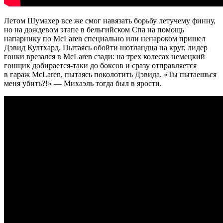
Летом Шумахер все же смог навязать борьбу летучему финну,
но на дождевом этапе в бельгийском Спа на помощь
напарнику по McLaren специально или ненароком пришел
Дэвид Култхард. Пытаясь обойти шотландца на круг, лидер
гонки врезался в McLaren сзади: на трех колесах немецкий
гонщик добирается-таки до боксов и сразу отправляется
в гараж McLaren, пытаясь поколотить Дэвида. «Ты пытаешься
меня убить?!» — Михаэль тогда был в ярости.