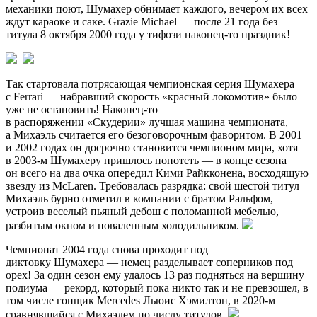
механики поют, Шумахер обнимает каждого, вечером их всех
ждут караоке и саке. Grazie Michael — после 21 года без
титула 8 октября 2000 года у тифози наконец-то праздник!
Так стартовала потрясающая чемпионская серия Шумахера
с Ferrari — набравший скорость «красный локомотив» было
уже не остановить! Наконец-то
в распоряжении «Скудерии» лучшая машина чемпионата,
а Михаэль считается его безоговорочным фаворитом. В 2001
и 2002 годах он досрочно становится чемпионом мира, хотя
в 2003-м Шумахеру пришлось попотеть — в конце сезона
он всего на два очка опередил Кими Райкконена, восходящую
звезду из McLaren. Требовалась разрядка: свой шестой титул
Михаэль бурно отметил в компании с братом Ральфом,
устроив веселый пьяный дебош с поломанной мебелью,
разбитым окном и поваленным холодильником.
Чемпионат 2004 года снова проходит под
диктовку Шумахера — немец разделывает соперников под
орех! За один сезон ему удалось 13 раз подняться на вершину
подиума — рекорд, который пока никто так и не превзошел, в
том числе гонщик Mercedes Льюис Хэмилтон, в 2020-м
сравнявшийся с Михаэлем по числу титулов.