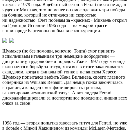
титулы с 1979 года. В дебютный сезон в Ferrari никто не ждал
чудес от Михаэля, тем не менее он смог одержать три победы
на болиде, который не отличался ни скоростью,
ни надежностью. Счет победам за «красных» Михаэль открыл
на Гран-при Испании 1996 года — на мокрой трассе
в пригороде Барселоны он был вне конкуренции.
Шумахер (не без помощи, конечно, Тодта) смог привить
вспыльчивым итальянцам три немецкие добродетели —
дисциплину, трудолюбие и порядок. Уже в 1997 году команда
включается в борьбу за титул, хотя все в итоге заканчивается
скандалом, когда в финальной гонке в испанском Хересе
Шумахер попытался выбить Жака Вильнева, своего главного
соперника из Williams-Renault. Для немца гонка закончилась
в гравии, а канадец смог финишировать третьим,
гарантировав чемпионский титул. А вот лидера Ferrari
дисквалифицировали за неспортивное поведение, лишив всех
очков за сезон.
1998 год — вторая попытка завоевать титул для Ferrari, но уже
в борьбе с Микой Хаккиненом из команды McLaren-Mercedes,