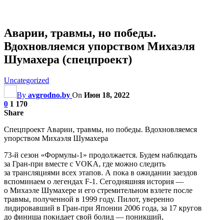
Аварии, травмы, но победы.
Вдохновляемся упорством Михаэля
Шумахера (спецпроект)
Uncategorized
By
avgrodno.by
On
Июн 18, 2022
0
1 170
Share
Спецпроект Аварии, травмы, но победы. Вдохновляемся
упорством Михаэля Шумахера
73-й сезон «Формулы-1» продолжается. Будем наблюдать
за Гран-при вместе с VOKA, где можно следить
за трансляциями всех этапов. А пока в ожидании заездов
вспоминаем о легендах F-1. Сегодняшняя история —
о Михаэле Шумахере и его стремительном взлете после
травмы, полученной в 1999 году. Пилот, уверенно
лидировавший в Гран-при Японии 2006 года, за 17 кругов
до финиша покидает свой болид — поникший,