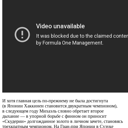
И хотя главная цель по-прежнему не была достигнута
(в Японии Хаккинен становится двукратным чемпионом),
в следующем году Михаэль словно обретает второе
дыхание — в упорной борьбе с финном он приносит
«Скудерии» долгожданное золото в личном зачете, становясь
трехкратным чемпионом. На Гран-при Японии в Сузуке