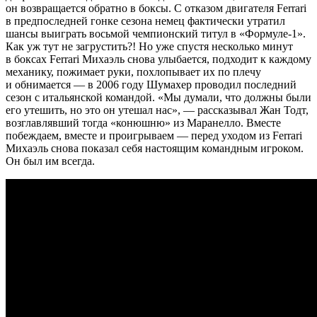
он возвращается обратно в боксы. С отказом двигателя Ferrari
в предпоследней гонке сезона немец фактически утратил
шансы выиграть восьмой чемпионский титул в «Формуле-1».
Как уж тут не загрустить?! Но уже спустя несколько минут
в боксах Ferrari Михаэль снова улыбается, подходит к каждому
механику, пожимает руки, похлопывает их по плечу
и обнимается — в 2006 году Шумахер проводил последний
сезон с итальянской командой. «Мы думали, что должны были
его утешить, но это он утешал нас», — рассказывал Жан Тодт,
возглавлявший тогда «конюшню» из Маранелло. Вместе
побеждаем, вместе и проигрываем — перед уходом из Ferrari
Михаэль снова показал себя настоящим командным игроком.
Он был им всегда.