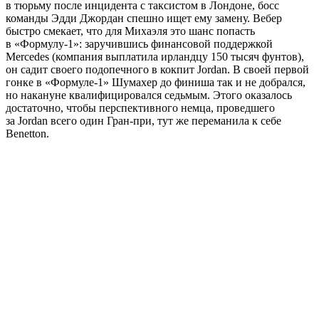
в тюрьму после инцидента с таксистом в Лондоне, босс
команды Эдди Джордан спешно ищет ему замену. Вебер
быстро смекает, что для Михаэля это шанс попасть
в «Формулу-1»: заручившись финансовой поддержкой
Mercedes (компания выплатила ирландцу 150 тысяч фунтов),
он садит своего подопечного в кокпит Jordan. В своей первой
гонке в «Формуле-1» Шумахер до финиша так и не добрался,
но накануне квалифицировался седьмым. Этого оказалось
достаточно, чтобы перспективного немца, проведшего
за Jordan всего один Гран-при, тут же переманила к себе
Benetton.