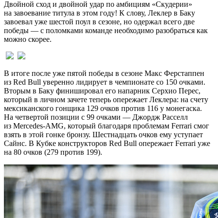
Двойной сход и двойной удар по амбициям «Скудерии»
на завоевание титула в этом году! К слову, Леклер в Баку
завоевал уже шестой поул в сезоне, но одержал всего две
победы — с поломками команде необходимо разобраться как
можно скорее.
В итоге после уже пятой победы в сезоне Макс Ферстаппен
из Red Bull уверенно лидирует в чемпионате со 150 очками.
Вторым в Баку финишировал его напарник Серхио Перес,
который в личном зачете теперь опережает Леклера: на счету
мексиканского гонщика 129 очков против 116 у монегаска.
На четвертой позиции с 99 очками — Джордж Расселл
из Mercedes-AMG, который благодаря проблемам Ferrari смог
взять в этой гонке бронзу. Шестнадцать очков ему уступает
Сайнс. В Кубке конструкторов Red Bull опережает Ferrari уже
на 80 очков (279 против 199).