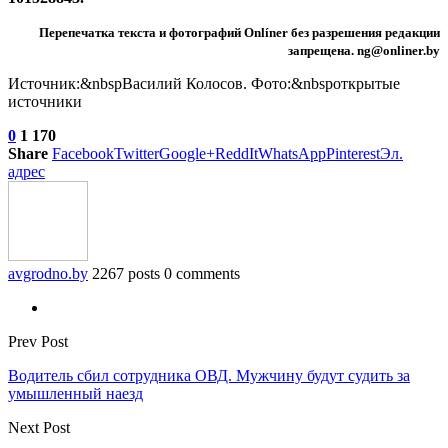
Перепечатка текста и фотографий Onlíner без разрешения редакции
запрещена. ng@onliner.by
Источник:&nbspВасилий Колосов. Фото:&nbspоткрытые
источники
0
1 170
Share
Facebook
Twitter
Google+
ReddIt
WhatsApp
Pinterest
Эл.
адрес
avgrodno.by
2267 posts
0 comments
Prev Post
Водитель сбил сотрудника ОВД. Мужчину будут судить за
умышленный наезд
Next Post