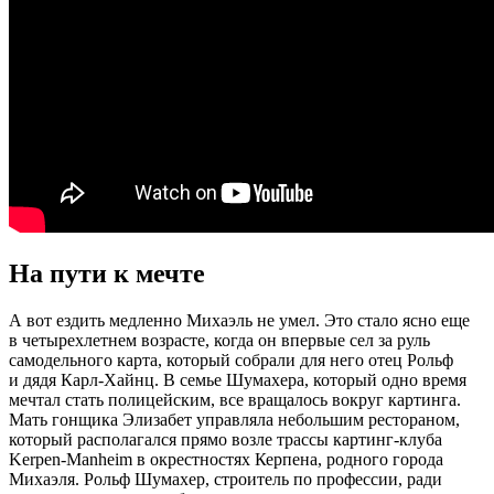
На пути к мечте
А вот ездить медленно Михаэль не умел. Это стало ясно еще
в четырехлетнем возрасте, когда он впервые сел за руль
самодельного карта, который собрали для него отец Рольф
и дядя Карл-Хайнц. В семье Шумахера, который одно время
мечтал стать полицейским, все вращалось вокруг картинга.
Мать гонщика Элизабет управляла небольшим рестораном,
который располагался прямо возле трассы картинг-клуба
Kerpen-Manheim в окрестностях Керпена, родного города
Михаэля. Рольф Шумахер, строитель по профессии, ради