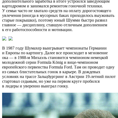
дополнительного заработка в итоге устроился заведующим
картодромом и занимался ремонтом гоночной техники.
У семьи часто не хватало средств на оплату дорогостоящего
увлечения (иногда в мусорных баках приходилось выуживать
старые покрышки), поэтому юный Шумми быстро развил
главное — дисциплину, ставшую отличным дополнением
к его работоспособности и мотивации.
В 1987 году Шумахер выигрывает чемпионаты Германии
и Европы по картингу. Далее все происходит в мгновение
ока — в 1988-м Михаэль становится чемпионом немецкой
молодежной серии Formula König и вице-чемпионом
европейского первенства Formula Ford. Там он проводит одну
из самых блистательных гонок в карьере. В дождевых
условиях на трассе Зальцбургринг в Австрии 19-летний пилот
стартовал седьмым, но уже на первом круге пробился
в лидеры и уверенно выиграл гонку.