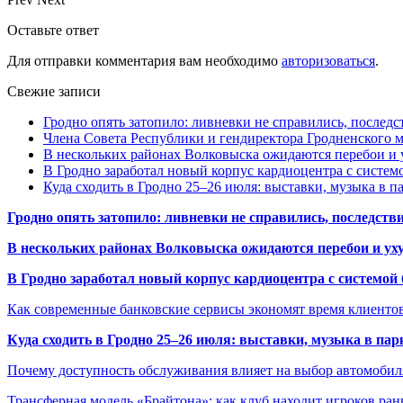
Оставьте ответ
Для отправки комментария вам необходимо
авторизоваться
.
Свежие записи
Гродно опять затопило: ливневки не справились, последс
Члена Совета Республики и гендиректора Гродненского мя
В нескольких районах Волковыска ожидаются перебои и 
В Гродно заработал новый корпус кардиоцентра с систем
Куда сходить в Гродно 25–26 июля: выставки, музыка в п
Гродно опять затопило: ливневки не справились, последств
В нескольких районах Волковыска ожидаются перебои и ух
В Гродно заработал новый корпус кардиоцентра с системой
Как современные банковские сервисы экономят время клиенто
Куда сходить в Гродно 25–26 июля: выставки, музыка в пар
Почему доступность обслуживания влияет на выбор автомобил
Трансферная модель «Брайтона»: как клуб находит игроков ран