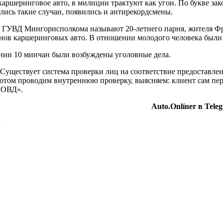
каршеринговое авто, в милиции трактуют как угон. По букве зак
лись такие случаи, появились и антирекордсмены.
 ГУВД Мингорисполкома называют 20-летнего парня, жителя Фру
онов каршеринговых авто. В отношении молодого человека были
ении 10 минчан были возбуждены уголовные дела.
уществует система проверки лиц на соответствие предоставлен
Потом проводим внутреннюю проверку, выясняем: клиент сам пер
в ОВД».
Auto.Onlíner в Tel
y