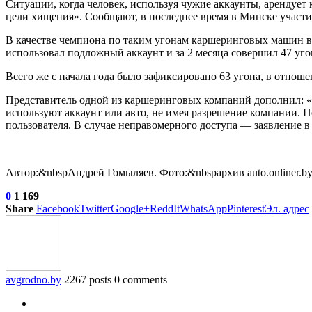
Ситуации, когда человек, используя чужие аккаунты, арендует 
цели хищения». Сообщают, в последнее время в Минске участи
В качестве чемпиона по таким угонам каршеринговых машин в
использовал
подложный аккаунт и за 2 месяца совершил 47 уг
Всего же с начала года было зафиксировано 63 угона, в отнош
Представитель одной из каршеринговых компаний дополнил: «С
используют аккаунт или авто, не имея разрешение компании. 
пользователя. В случае неправомерного доступа — заявление 
Автор:&nbspАндрей Гомыляев. Фото:&nbspархив auto.onliner.b
0
1 169
Share
Facebook
Twitter
Google+
ReddIt
WhatsApp
Pinterest
Эл. адрес
avgrodno.by
2267 posts
0 comments