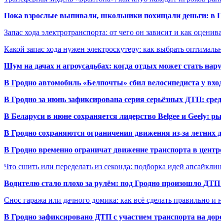
Пока взрослые выпивали, школьники похищали деньги: в Гр
Запас хода электротранспорта: от чего он зависит и как оценив
Какой запас хода нужен электроскутеру: как выбрать оптималь
Шум на дачах и агроусадьбах: когда отдых может стать на
В Гродно автомобиль «Белпочты» сбил велосипедиста у вхо
В Гродно за июнь зафиксирована серия серьёзных ДТП: сре
В Беларуси в июне сохраняется лидерство Belgee и Geely: 
В Гродно сохраняются ограничения движения из-за летних
В Гродно временно ограничат движение транспорта в центр
Что сшить или переделать из секонда: подборка идей апсайкли
Водителю стало плохо за рулём: под Гродно произошло ДТП
Снос гаража или дачного домика: как всё сделать правильно и 
В Гродно зафиксировано ДТП с участием транспорта на доро