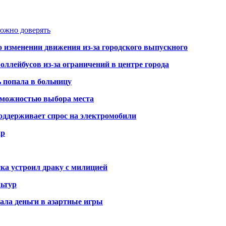
можно доверять
о изменении движения из-за городского выпускного
оллейбусов из-за ограничений в центре города
ь попала в больницу
озможностью выбора места
оддерживает спрос на электромобили
ар
ка устроил драку с милицией
ьтур
ала деньги в азартные игры