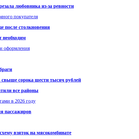
резала любовника из-за ревности
умного покупателя
це после столкновения
т необходим
ти оформления
браги
я свыше сорока шести тысяч рублей
атили все районы
гами в 2026 году
ля пассажиров
схему взяток на мясокомбинате