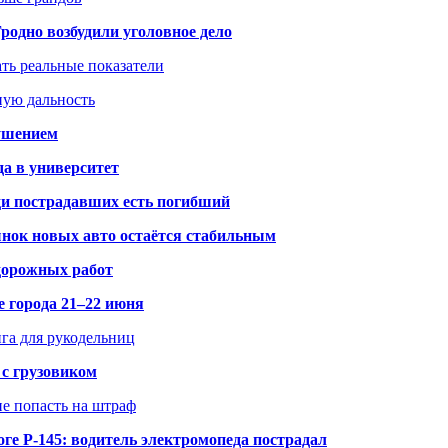
одно возбудили уголовное дело
ать реальные показатели
ную дальность
рушением
да в университет
ди пострадавших есть погибший
рынок новых авто остаётся стабильным
 дорожных работ
е города 21–22 июня
нга для рукодельниц
 с грузовиком
не попасть на штраф
ге Р-145: водитель электромопеда пострадал