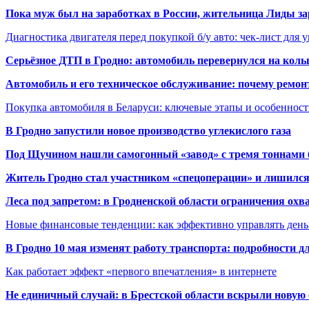
Пока муж был на заработках в России, жительница Лиды за
Диагностика двигателя перед покупкой б/у авто: чек-лист для 
Серьёзное ДТП в Гродно: автомобиль перевернулся на коль
Автомобиль и его техническое обслуживание: почему ремон
Покупка автомобиля в Беларуси: ключевые этапы и особеннос
В Гродно запустили новое производство углекислого газа
Под Щучином нашли самогонный «завод» с тремя тоннами 
Житель Гродно стал участником «спецоперации» и лишилс
Леса под запретом: в Гродненской области ограничения охв
Новые финансовые тенденции: как эффективно управлять день
В Гродно 10 мая изменят работу транспорта: подробности д
Как работает эффект «первого впечатления» в интернете
Не единичный случай: в Брестской области вскрыли новую 