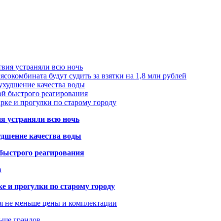
твия устраняли всю ночь
сокомбината будут судить за взятки на 1,8 млн рублей
ухудшение качества воды
ой быстрого реагирования
арке и прогулки по старому городу
ия устраняли всю ночь
удшение качества воды
 быстрого реагирования
в
ке и прогулки по старому городу
я не меньше цены и комплектации
ьше грандов