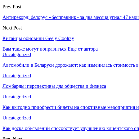
Prev Post
Антирекорд: белорус-«бесправник» за два месяца угнал 47 ка
Next Post
Китайцы обновили Geely Coolray
Вам также могут понравиться
Еще от автора
Uncategorized
Автомобили в Беларуси дорожают: как изменилась стоимость в
Uncategorized
Ломбарды: перспективы для общества и бизнеса
Uncategorized
Как выгодно приобрести билеты на спортивные мероприятия и
Uncategorized
Как доска объявлений способствует улучшению клиентского 
Prev
Next