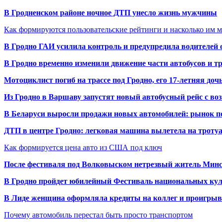
В Гродненском районе ночное ДТП унесло жизнь мужчины
Как формируются пользовательские рейтинги и насколько им 
В Гродно ГАИ усилила контроль и предупредила водителей 
В Гродно временно изменили движение части автобусов и тр
Мотоциклист погиб на трассе под Гродно, его 17-летняя доч
Из Гродно в Варшаву запустят новый автобусный рейс с в
В Беларуси выросли продажи новых автомобилей: рынок п
ДТП в центре Гродно: легковая машина вылетела на троту
Как формируется цена авто из США под ключ
После фестиваля под Волковыском нетрезвый житель Минс
В Гродно пройдет юбилейный Фестиваль национальных кул
В Лиде женщина оформляла кредиты на коллег и проигрыв
Почему автомобиль перестал быть просто транспортом