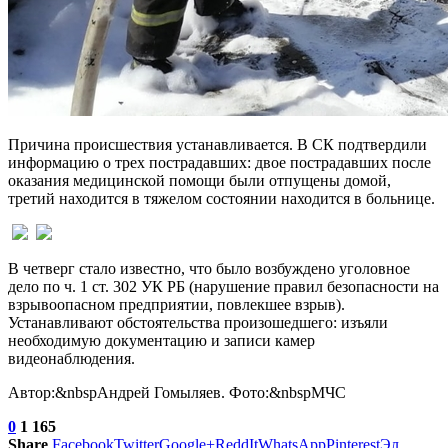
Причина происшествия устанавливается. В СК подтвердили
информацию о трех пострадавших: двое пострадавших после
оказания медицинской помощи были отпущены домой,
третий находится в тяжелом состоянии находится в больнице.
В четверг стало известно, что было возбуждено уголовное
дело по ч. 1 ст. 302 УК РБ (нарушение правил безопасности на
взрывоопасном предприятии, повлекшее взрыв).
Устанавливают обстоятельства произошедшего: изъяли
необходимую документацию и записи камер
видеонаблюдения.
Автор:&nbspАндрей Гомыляев. Фото:&nbspМЧС
0
1 165
Share
Facebook
Twitter
Google+
ReddIt
WhatsApp
Pinterest
Эл.