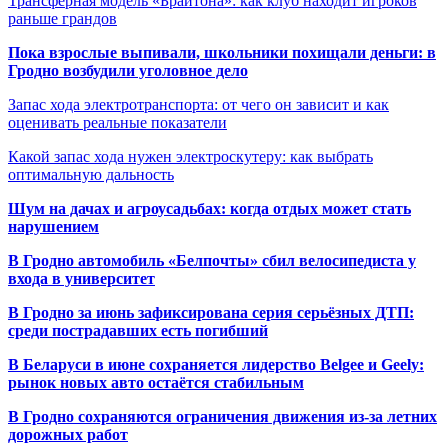
Трансферная модель «Брайтона»: как клуб находит игроков
раньше грандов
Пока взрослые выпивали, школьники похищали деньги: в
Гродно возбудили уголовное дело
Запас хода электротранспорта: от чего он зависит и как
оценивать реальные показатели
Какой запас хода нужен электроскутеру: как выбрать
оптимальную дальность
Шум на дачах и агроусадьбах: когда отдых может стать
нарушением
В Гродно автомобиль «Белпочты» сбил велосипедиста у
входа в университет
В Гродно за июнь зафиксирована серия серьёзных ДТП:
среди пострадавших есть погибший
В Беларуси в июне сохраняется лидерство Belgee и Geely:
рынок новых авто остаётся стабильным
В Гродно сохраняются ограничения движения из-за летних
дорожных работ