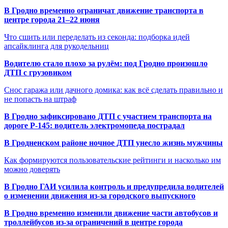
В Гродно временно ограничат движение транспорта в
центре города 21–22 июня
Что сшить или переделать из секонда: подборка идей
апсайклинга для рукодельниц
Водителю стало плохо за рулём: под Гродно произошло
ДТП с грузовиком
Снос гаража или дачного домика: как всё сделать правильно и
не попасть на штраф
В Гродно зафиксировано ДТП с участием транспорта на
дороге Р-145: водитель электромопеда пострадал
В Гродненском районе ночное ДТП унесло жизнь мужчины
Как формируются пользовательские рейтинги и насколько им
можно доверять
В Гродно ГАИ усилила контроль и предупредила водителей
о изменении движения из-за городского выпускного
В Гродно временно изменили движение части автобусов и
троллейбусов из-за ограничений в центре города