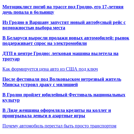
Мотоциклист погиб на трассе под Гродно, его 17-летняя
дочь попала в больницу
Из Гродно в Варшаву запустят новый автобусный рейс с
возможностью выбора места
В Беларуси выросли продажи новых автомобилей: рынок
поддерживает спрос на электромобили
ДТП в центре Гродно: легковая машина вылетела на
тротуар
Как формируется цена авто из США под ключ
После фестиваля под Волковыском нетрезвый житель
Минска устроил драку с милицией
В Гродно пройдет юбилейный Фестиваль национальных
культур
В Лиде женщина оформляла кредиты на коллег и
проигрывала деньги в азартные игры
Почему автомобиль перестал быть просто транспортом