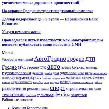
увеличение числа дорожных происшествий
На окраине Гродно построят спортивный
комплекс
Доллар подорожает до 3,9 рубля — Евразийский Банк
Развития
Услуги ремонта часов
Прокладывая путь к известности: как Smart-platform.pro
помогает публиковать ваши новости в СМИ
Метки
АвтоГродно
Гродно
ДТП
#новости компаний
авто
Гродно
бизнес
МЧС гродно
аренда
СТО
велосипед
грузоперевозки
здоровье
деньги
дом
игра
игры
дизайн
инвестиции
интерьер
маркетинг
мебель
коррупция
кофе
медицина
криптовалюты
культура
пожар
недвижимость
отдых
окна
промышленность
металл
ноутбук
работа
спорт
развлечения
строительство
ремонт
такси
ритуал
футбол
технологии
транспорт
эвакуатор
торговля
Районные новости
Большая Берестовица