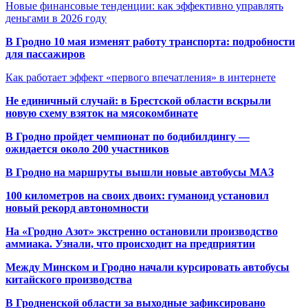
Новые финансовые тенденции: как эффективно управлять
деньгами в 2026 году
В Гродно 10 мая изменят работу транспорта: подробности
для пассажиров
Как работает эффект «первого впечатления» в интернете
Не единичный случай: в Брестской области вскрыли
новую схему взяток на мясокомбинате
В Гродно пройдет чемпионат по бодибилдингу —
ожидается около 200 участников
В Гродно на маршруты вышли новые автобусы МАЗ
100 километров на своих двоих: гуманоид установил
новый рекорд автономности
На «Гродно Азот» экстренно остановили производство
аммиака. Узнали, что происходит на предприятии
Между Минском и Гродно начали курсировать автобусы
китайского производства
В Гродненской области за выходные зафиксировано