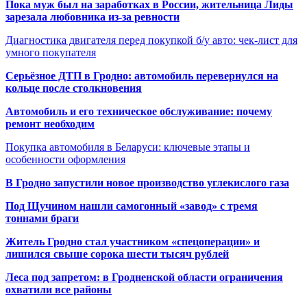
Пока муж был на заработках в России, жительница Лиды
зарезала любовника из-за ревности
Диагностика двигателя перед покупкой б/у авто: чек-лист для
умного покупателя
Серьёзное ДТП в Гродно: автомобиль перевернулся на
кольце после столкновения
Автомобиль и его техническое обслуживание: почему
ремонт необходим
Покупка автомобиля в Беларуси: ключевые этапы и
особенности оформления
В Гродно запустили новое производство углекислого газа
Под Щучином нашли самогонный «завод» с тремя
тоннами браги
Житель Гродно стал участником «спецоперации» и
лишился свыше сорока шести тысяч рублей
Леса под запретом: в Гродненской области ограничения
охватили все районы