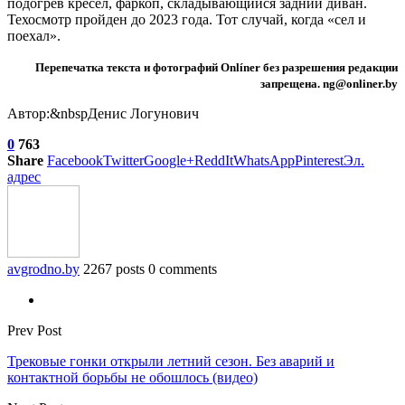
подогрев кресел, фаркоп, складывающийся задний диван.
Техосмотр пройден до 2023 года. Тот случай, когда «сел и
поехал».
Перепечатка текста и фотографий Onlíner без разрешения редакции
запрещена. ng@onliner.by
Автор:&nbspДенис Логунович
0
763
Share
Facebook
Twitter
Google+
ReddIt
WhatsApp
Pinterest
Эл.
адрес
avgrodno.by
2267 posts
0 comments
Prev Post
Трековые гонки открыли летний сезон. Без аварий и
контактной борьбы не обошлось (видео)