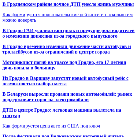
В Гродненском районе ночное ДТП унесло жизнь мужчины
Как формируются пользовательские рейтинги и насколько им
можно доверять
В Гродно ГАИ усилила контроль и предупредила водителей
о изменении движения из-за городского выпускного
В Гродно временно изменили движение части автобусов и
троллейбусов из-за ограничений в центре города
Мотоциклист погиб на трассе под Гродно, его 17-летняя
дочь попала в больницу
Из Гродно в Варшаву запустят новый автобусный рейс с
возможностью выбора места
В Беларуси выросли продажи новых автомобилей: рынок
поддерживает спрос на электромобили
ДТП в центре Гродно: легковая машина вылетела на
тротуар
Как формируется цена авто из США под ключ
После фестиваля под Волковыском нетрезвый житель