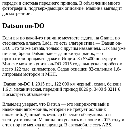
передач и система переднего привода. В объявлении много
фотографий, подтверждающих описание. Машина выглядит
досмотренной.
Datsun on-DO
Если вы по какой-то причине мечтаете ездить на Granta, но
стесняетесь владеть Lada, то есть альтернатива — Datsun on-
DO. Это та же Granta, только с другим названием. Как мы уже
писали, бренд Datsun навсегда покинул рынок, его
прекратили продавать даже в Индии. За $3400 по курсу в
Минске можно купить on-DO 2015 года выпуска с пробегом
всего 122 тыс. километров. Седан оснащен 82-сильным 1,6-
литровым мотором и МКП.
Datsun on-DO I, 2015 г.в., 122 000 км черный, седан, бензин
1.6 л, механическая, передний привод 8826 р. 3400 $ 3211 €
Посмотреть объявление
Владелец уверяет, что Datsun — это неприхотливый и
надежный автомобиль, который не требует больших
вложений. Данный экземпляр бережно обслуживали и
эксплуатировали. Машина покупалась в салоне в 2015 году и
с тех пор не меняла владельца. В автомобиле есть ABS,