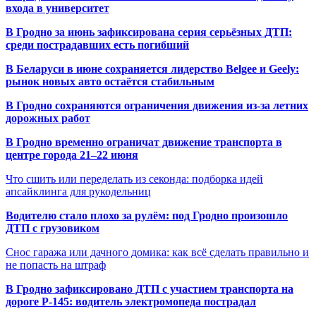
входа в университет
В Гродно за июнь зафиксирована серия серьёзных ДТП:
среди пострадавших есть погибший
В Беларуси в июне сохраняется лидерство Belgee и Geely:
рынок новых авто остаётся стабильным
В Гродно сохраняются ограничения движения из-за летних
дорожных работ
В Гродно временно ограничат движение транспорта в
центре города 21–22 июня
Что сшить или переделать из секонда: подборка идей
апсайклинга для рукодельниц
Водителю стало плохо за рулём: под Гродно произошло
ДТП с грузовиком
Снос гаража или дачного домика: как всё сделать правильно и
не попасть на штраф
В Гродно зафиксировано ДТП с участием транспорта на
дороге Р-145: водитель электромопеда пострадал