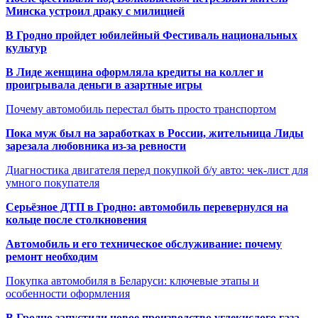
Минска устроил драку с милицией
В Гродно пройдет юбилейный Фестиваль национальных
культур
В Лиде женщина оформляла кредиты на коллег и
проигрывала деньги в азартные игры
Почему автомобиль перестал быть просто транспортом
Пока муж был на заработках в России, жительница Лиды
зарезала любовника из-за ревности
Диагностика двигателя перед покупкой б/у авто: чек-лист для
умного покупателя
Серьёзное ДТП в Гродно: автомобиль перевернулся на
кольце после столкновения
Автомобиль и его техническое обслуживание: почему
ремонт необходим
Покупка автомобиля в Беларуси: ключевые этапы и
особенности оформления
В Гродно запустили новое производство углекислого газа