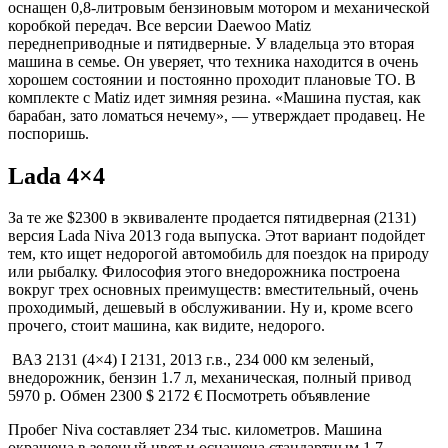
оснащен 0,8-литровым бензиновым мотором и механической
коробкой передач. Все версии Daewoo Matiz
переднеприводные и пятидверные. У владельца это вторая
машина в семье. Он уверяет, что техника находится в очень
хорошем состоянии и постоянно проходит плановые ТО. В
комплекте с Matiz идет зимняя резина. «Машина пустая, как
барабан, зато ломаться нечему», — утверждает продавец. Не
поспоришь.
Lada 4×4
За те же $2300 в эквиваленте продается пятидверная (2131)
версия Lada Niva 2013 года выпуска. Этот вариант подойдет
тем, кто ищет недорогой автомобиль для поездок на природу
или рыбалку. Философия этого внедорожника построена
вокруг трех основных преимуществ: вместительный, очень
проходимый, дешевый в обслуживании. Ну и, кроме всего
прочего, стоит машина, как видите, недорого.
ВАЗ 2131 (4×4) I 2131, 2013 г.в., 234 000 км зеленый,
внедорожник, бензин 1.7 л, механическая, полный привод
5970 р. Обмен 2300 $ 2172 € Посмотреть объявление
Пробег Niva составляет 234 тыс. километров. Машина
окрашена в зеленый цвет и оснащена стандартным 1,7-