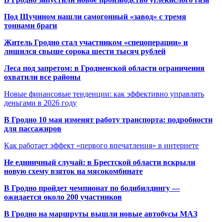
Под Щучином нашли самогонный «завод» с тремя
тоннами браги
Житель Гродно стал участником «спецоперации» и
лишился свыше сорока шести тысяч рублей
Леса под запретом: в Гродненской области ограничения
охватили все районы
Новые финансовые тенденции: как эффективно управлять
деньгами в 2026 году
В Гродно 10 мая изменят работу транспорта: подробности
для пассажиров
Как работает эффект «первого впечатления» в интернете
Не единичный случай: в Брестской области вскрыли
новую схему взяток на мясокомбинате
В Гродно пройдет чемпионат по бодибилдингу —
ожидается около 200 участников
В Гродно на маршруты вышли новые автобусы МАЗ