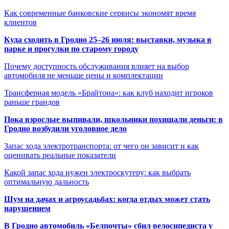
Как современные банковские сервисы экономят время
клиентов
Куда сходить в Гродно 25–26 июля: выставки, музыка в
парке и прогулки по старому городу
Почему доступность обслуживания влияет на выбор
автомобиля не меньше цены и комплектации
Трансферная модель «Брайтона»: как клуб находит игроков
раньше грандов
Пока взрослые выпивали, школьники похищали деньги: в
Гродно возбудили уголовное дело
Запас хода электротранспорта: от чего он зависит и как
оценивать реальные показатели
Какой запас хода нужен электроскутеру: как выбрать
оптимальную дальность
Шум на дачах и агроусадьбах: когда отдых может стать
нарушением
В Гродно автомобиль «Белпочты» сбил велосипедиста у