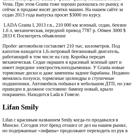
Vesta. При этом Granta тоже хорошо разошлась по рынку, и
сейчас в продаже висят десятки машин. На нашем сайте за
седан 2013 года выпуска просят $3000 по курсу.
LADA Granta I, 2013 г.в., 210 000 км зеленый, седан, бензин
1.6 л, механическая, передний привод 7787 р. Обмен 3000 $
2833 € Посмотреть объявление
Пробег автомобиля составляет 210 тыс. километров. Под
капотом находится 1,6-литровый бензиновый двигатель,
работающий в том числе на газу. Коробка передач
механическая. Седан окрашен в красивый зеленый цвет и
имеет передние электростеклоподъемники. У Granta новые
тормозные диски и даже заменены задние барабаны. Недавно
менялись полуоси, тормозные цилиндры и ступичные
подшипники. Автомобиль побывал в небольшом ДТП, но уже
приведен в должное состояние: бампер новый, крыло
покрашено. Находится Lada в Гомеле.
Lifan Smily
Lifan с красивым названием Smily когда-то продавался в
Минске. Сегодня этот бренд отошел от дел на нашем рынке,
но подержанные «лифаны» продолжают переходить из рук в