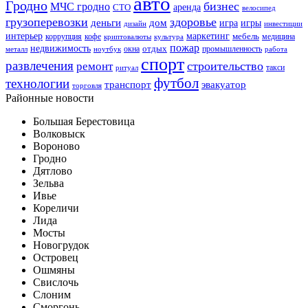
авто
Гродно
бизнес
МЧС гродно
аренда
СТО
велосипед
грузоперевозки
здоровье
деньги
дом
игра
игры
дизайн
инвестиции
интерьер
маркетинг
мебель
коррупция
кофе
медицина
криптовалюты
культура
пожар
недвижимость
отдых
окна
промышленность
металл
ноутбук
работа
спорт
развлечения
строительство
ремонт
такси
ритуал
футбол
технологии
транспорт
эвакуатор
торговля
Районные новости
Большая Берестовица
Волковыск
Вороново
Гродно
Дятлово
Зельва
Ивье
Кореличи
Лида
Мосты
Новогрудок
Островец
Ошмяны
Свислочь
Слоним
Сморгонь