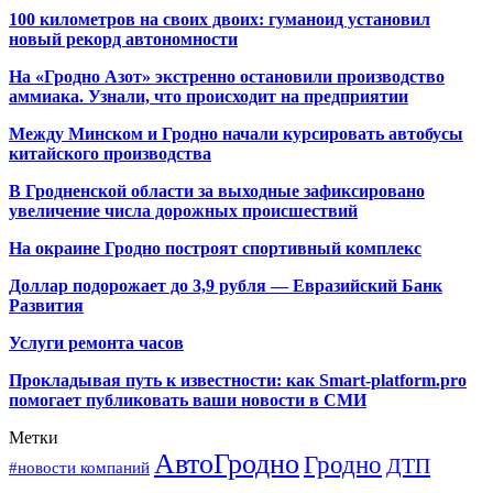
100 километров на своих двоих: гуманоид установил
новый рекорд автономности
На «Гродно Азот» экстренно остановили производство
аммиака. Узнали, что происходит на предприятии
Между Минском и Гродно начали курсировать автобусы
китайского производства
В Гродненской области за выходные зафиксировано
увеличение числа дорожных происшествий
На окраине Гродно построят спортивный
комплекс
Доллар подорожает до 3,9 рубля — Евразийский Банк
Развития
Услуги ремонта часов
Прокладывая путь к известности: как Smart-platform.pro
помогает публиковать ваши новости в СМИ
Метки
АвтоГродно
Гродно
ДТП
#новости компаний