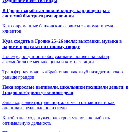
ухудшение качества воды
В Гродно заработал новый корпус кардиоцентра с
системой быстрого реагирования
Как современные банковские сервисы экономят время
клиентов
Куда сходить в Гродно 25–26 июля: выставки, музыка в
парке и прогулки по старому городу
Почему доступность обслуживания влияет на выбор
автомобиля не меньше цены и комплектации
Трансферная модель «Брайтона»: как клуб находит игроков
раньше грандов
Пока взрослые выпивали, школьники похищали деньги: в
Гродно возбудили уголовное дело
Запас хода электротранспорта: от чего он зависит и как
оценивать реальные показатели
Какой запас хода нужен электроскутеру: как выбрать
оптимальную дальность