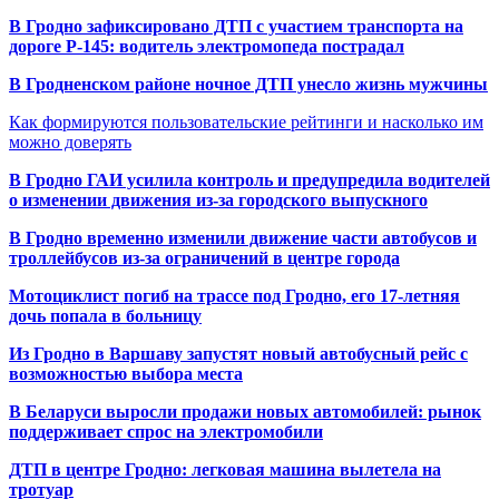
В Гродно зафиксировано ДТП с участием транспорта на
дороге Р-145: водитель электромопеда пострадал
В Гродненском районе ночное ДТП унесло жизнь мужчины
Как формируются пользовательские рейтинги и насколько им
можно доверять
В Гродно ГАИ усилила контроль и предупредила водителей
о изменении движения из-за городского выпускного
В Гродно временно изменили движение части автобусов и
троллейбусов из-за ограничений в центре города
Мотоциклист погиб на трассе под Гродно, его 17-летняя
дочь попала в больницу
Из Гродно в Варшаву запустят новый автобусный рейс с
возможностью выбора места
В Беларуси выросли продажи новых автомобилей: рынок
поддерживает спрос на электромобили
ДТП в центре Гродно: легковая машина вылетела на
тротуар