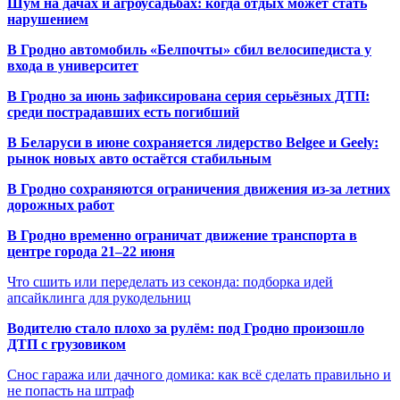
Шум на дачах и агроусадьбах: когда отдых может стать
нарушением
В Гродно автомобиль «Белпочты» сбил велосипедиста у
входа в университет
В Гродно за июнь зафиксирована серия серьёзных ДТП:
среди пострадавших есть погибший
В Беларуси в июне сохраняется лидерство Belgee и Geely:
рынок новых авто остаётся стабильным
В Гродно сохраняются ограничения движения из-за летних
дорожных работ
В Гродно временно ограничат движение транспорта в
центре города 21–22 июня
Что сшить или переделать из секонда: подборка идей
апсайклинга для рукодельниц
Водителю стало плохо за рулём: под Гродно произошло
ДТП с грузовиком
Снос гаража или дачного домика: как всё сделать правильно и
не попасть на штраф