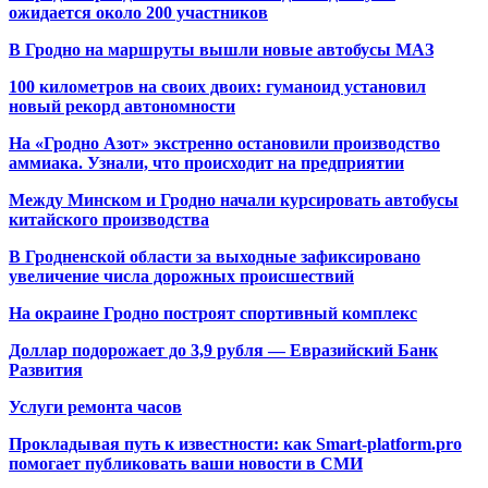
ожидается около 200 участников
В Гродно на маршруты вышли новые автобусы МАЗ
100 километров на своих двоих: гуманоид установил
новый рекорд автономности
На «Гродно Азот» экстренно остановили производство
аммиака. Узнали, что происходит на предприятии
Между Минском и Гродно начали курсировать автобусы
китайского производства
В Гродненской области за выходные зафиксировано
увеличение числа дорожных происшествий
На окраине Гродно построят спортивный
комплекс
Доллар подорожает до 3,9 рубля — Евразийский Банк
Развития
Услуги ремонта часов
Прокладывая путь к известности: как Smart-platform.pro
помогает публиковать ваши новости в СМИ