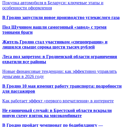
Покупка автомобиля в Беларуси: ключевые этапы и
особенности оформления
В Гродно запустили новое производство углекислого газа
Под Щучином нашли самогонный «завод» с тремя
тоннами браги
Житель Гродно стал участником «спецоперации» и
лишился свыше сорока шести тысяч рублей
Леса под запретом: в Гродненской области ограничения
охватили все районы
Новые финансовые тенденции: как эффективно управлять
деньгами в 2026 году
В Гродно 10 мая изменят работу транспорта: подробности
для пассажиров
Как работает эффект «первого впечатления» в интернете
Не единичный случай: в Брестской области вскрыли
новую схему взяток на мясокомбинате
В Гродно пройдет чемпионат по бодибилдингу —