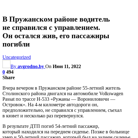
В Пружанском районе водитель
не справился с управлением.
Он остался жив, его пассажиры
погибли
Uncategorized
By
avgrodno.by
On
Июн 11, 2022
0
494
Share
Вчера вечером в Пружанском районе 55-летний житель
Столинского района двигался на автомобиле Volkswagen
Passat по трассе Н-533 «Ружаны — Ворониловичи —
Островок». На 4-м километре автодороги он,
предположительно, не справился с управлением, съехал
в кювет и несколько раз перевернулся.
В результате ДТП погиб 54-летний пассажир,
который находился на переднем сиденье. Позже в больнице
умер и 50-летний пассажир, который был на заднем сиденье.