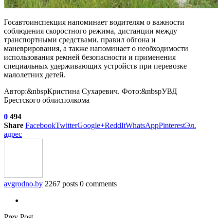
Госавтоинспекция напоминает водителям о важности
соблюдения скоростного режима, дистанции между
транспортными средствами, правил обгона и
маневрирования, а также напоминает о необходимости
использования ремней безопасности и применения
специальных удерживающих устройств при перевозке
малолетних детей.
Автор:&nbspКристина Сухаревич. Фото:&nbspУВД
Брестского облисполкома
0
494
Share
Facebook
Twitter
Google+
ReddIt
WhatsApp
Pinterest
Эл.
адрес
avgrodno.by
2267 posts
0 comments
Prev Post