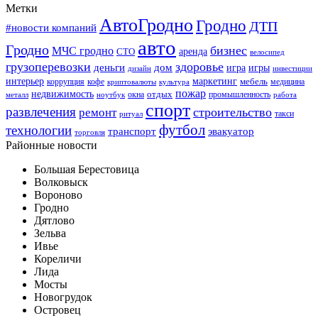
Метки
АвтоГродно
Гродно
ДТП
#новости компаний
авто
Гродно
бизнес
МЧС гродно
аренда
СТО
велосипед
грузоперевозки
здоровье
деньги
дом
игра
игры
дизайн
инвестиции
интерьер
маркетинг
мебель
коррупция
кофе
медицина
криптовалюты
культура
пожар
недвижимость
отдых
окна
промышленность
металл
ноутбук
работа
спорт
развлечения
строительство
ремонт
такси
ритуал
футбол
технологии
транспорт
эвакуатор
торговля
Районные новости
Большая Берестовица
Волковыск
Вороново
Гродно
Дятлово
Зельва
Ивье
Кореличи
Лида
Мосты
Новогрудок
Островец