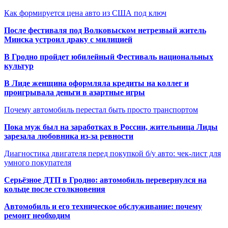
Как формируется цена авто из США под ключ
После фестиваля под Волковыском нетрезвый житель
Минска устроил драку с милицией
В Гродно пройдет юбилейный Фестиваль национальных
культур
В Лиде женщина оформляла кредиты на коллег и
проигрывала деньги в азартные игры
Почему автомобиль перестал быть просто транспортом
Пока муж был на заработках в России, жительница Лиды
зарезала любовника из-за ревности
Диагностика двигателя перед покупкой б/у авто: чек-лист для
умного покупателя
Серьёзное ДТП в Гродно: автомобиль перевернулся на
кольце после столкновения
Автомобиль и его техническое обслуживание: почему
ремонт необходим