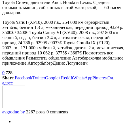
Toyota Crown, двигатели Audi, Honda и Lexus. Средняя
стоимость машин, собранных в этой мастерской, — 60 тысяч
долларов.
Toyota Yaris I (XP10), 2000 г.в., 254 000 км серебристый,
хетчбэк, бензин 1.3 л, механическая, передний привод 9329 р.
3500$ / 3400€
Toyota Camry VI (XV40), 2008 г.в., 297 800 км
черный, седан, бензин 2.4 л, автоматическая, передний
привод 24 786 р. 9299$ / 9033€
Toyota Corolla IX (E120),
2003 г.в., 171 000 км белый, хетчбэк, дизель 2 л, механическая,
передний привод 10 062 р. 3775$ / 3667€ Посмотреть все
объявления Разместить объявление Автобарахолка мобильное
приложение Автор:&nbspДенис Логунович
0
728
Share
Facebook
Twitter
Google+
ReddIt
WhatsApp
Pinterest
Эл.
адрес
avgrodno.by
2267 posts
0 comments