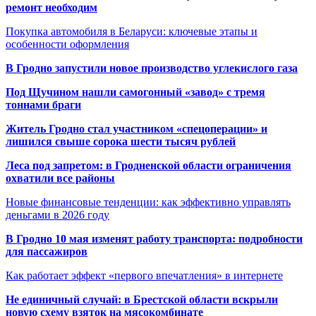
ремонт необходим
Покупка автомобиля в Беларуси: ключевые этапы и
особенности оформления
В Гродно запустили новое производство углекислого газа
Под Щучином нашли самогонный «завод» с тремя
тоннами браги
Житель Гродно стал участником «спецоперации» и
лишился свыше сорока шести тысяч рублей
Леса под запретом: в Гродненской области ограничения
охватили все районы
Новые финансовые тенденции: как эффективно управлять
деньгами в 2026 году
В Гродно 10 мая изменят работу транспорта: подробности
для пассажиров
Как работает эффект «первого впечатления» в интернете
Не единичный случай: в Брестской области вскрыли
новую схему взяток на мясокомбинате