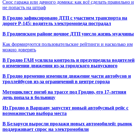
Снос гаража или дачного домика: как всё сделать правильно и
не попасть на штраф
В Гродно зафиксировано ДТП с участием транспорта на
дороге Р-145: водитель электромопеда пострадал
В Гродненском районе ночное ДТП унесло жизнь мужчины
Как формируются пользовательские рейтинги и насколько им
можно доверять
В Гродно ГАИ усилила контроль и предупредила водителей
о изменении движения из-за городского выпускного
В Гродно временно изменили движение части автобусов и
троллейбусов из-за ограничений в центре города
Мотоциклист погиб на трассе под Гродно, его 17-летняя
дочь попала в больницу
Из Гродно в Варшаву запустят новый автобусный рейс с
возможностью выбора места
В Беларуси выросли продажи новых автомобилей: рынок
поддерживает спрос на электромобили