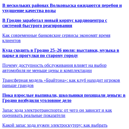
В нескольких районах Волковыска ожидаются перебои и
ухудшение качества воды
В Гродно заработал новый корпус кардиоцентра с
системой быстрого реагирования
Как современные банковские сервисы экономят время
клиентов
Куда сходить в Гродно 25–26 июля: выставки, музыка в
парке и прогулки по старому городу
Почему доступность обслуживания влияет на выбор
автомобиля не меньше цены и комплектации
Трансферная модель «Брайтона»: как клуб находит игроков
раньше грандов
Пока взрослые выпивали, школьники похищали деньги: в
Гродно возбудили уголовное дело
Запас хода электротранспорта: от чего он зависит и как
оценивать реальные показатели
Какой запас хода нужен электроскутеру: как выбрать