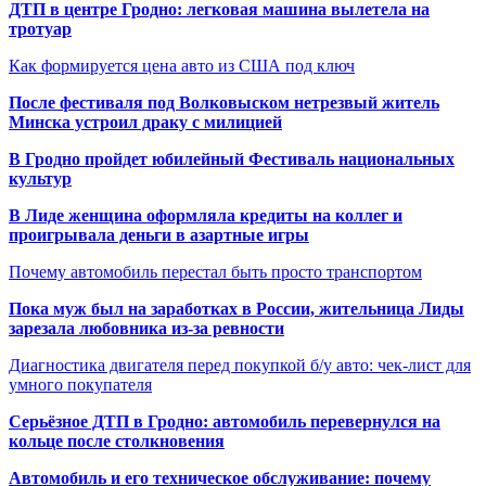
ДТП в центре Гродно: легковая машина вылетела на
тротуар
Как формируется цена авто из США под ключ
После фестиваля под Волковыском нетрезвый житель
Минска устроил драку с милицией
В Гродно пройдет юбилейный Фестиваль национальных
культур
В Лиде женщина оформляла кредиты на коллег и
проигрывала деньги в азартные игры
Почему автомобиль перестал быть просто транспортом
Пока муж был на заработках в России, жительница Лиды
зарезала любовника из-за ревности
Диагностика двигателя перед покупкой б/у авто: чек-лист для
умного покупателя
Серьёзное ДТП в Гродно: автомобиль перевернулся на
кольце после столкновения
Автомобиль и его техническое обслуживание: почему