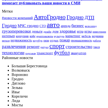
помогает публиковать ваши новости в СМИ
Метки
АвтоГродно
Гродно
ДТП
#новости компаний
авто
Гродно
бизнес
МЧС гродно
аренда
СТО
велосипед
грузоперевозки
здоровье
деньги
дом
игра
игры
дизайн
инвестиции
интерьер
маркетинг
мебель
коррупция
кофе
медицина
криптовалюты
культура
пожар
недвижимость
отдых
окна
промышленность
металл
ноутбук
работа
спорт
развлечения
строительство
ремонт
такси
ритуал
футбол
технологии
транспорт
эвакуатор
торговля
Районные новости
Большая Берестовица
Волковыск
Вороново
Гродно
Дятлово
Зельва
Ивье
Кореличи
Лида
Мосты