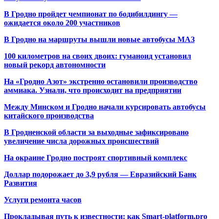
В Гродно пройдет чемпионат по бодибилдингу —
ожидается около 200 участников
В Гродно на маршруты вышли новые автобусы МАЗ
100 километров на своих двоих: гуманоид установил
новый рекорд автономности
На «Гродно Азот» экстренно остановили производство
аммиака. Узнали, что происходит на предприятии
Между Минском и Гродно начали курсировать автобусы
китайского производства
В Гродненской области за выходные зафиксировано
увеличение числа дорожных происшествий
На окраине Гродно построят спортивный
комплекс
Доллар подорожает до 3,9 рубля — Евразийский Банк
Развития
Услуги ремонта часов
Прокладывая путь к известности: как Smart-platform.pro