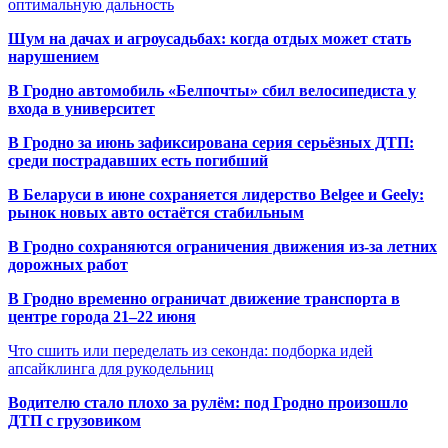
оптимальную дальность
Шум на дачах и агроусадьбах: когда отдых может стать
нарушением
В Гродно автомобиль «Белпочты» сбил велосипедиста у
входа в университет
В Гродно за июнь зафиксирована серия серьёзных ДТП:
среди пострадавших есть погибший
В Беларуси в июне сохраняется лидерство Belgee и Geely:
рынок новых авто остаётся стабильным
В Гродно сохраняются ограничения движения из-за летних
дорожных работ
В Гродно временно ограничат движение транспорта в
центре города 21–22 июня
Что сшить или переделать из секонда: подборка идей
апсайклинга для рукодельниц
Водителю стало плохо за рулём: под Гродно произошло
ДТП с грузовиком