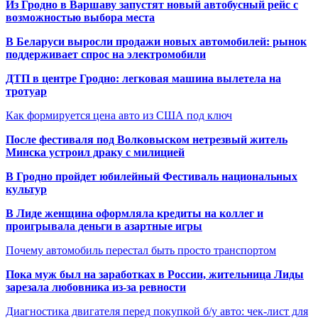
Из Гродно в Варшаву запустят новый автобусный рейс с
возможностью выбора места
В Беларуси выросли продажи новых автомобилей: рынок
поддерживает спрос на электромобили
ДТП в центре Гродно: легковая машина вылетела на
тротуар
Как формируется цена авто из США под ключ
После фестиваля под Волковыском нетрезвый житель
Минска устроил драку с милицией
В Гродно пройдет юбилейный Фестиваль национальных
культур
В Лиде женщина оформляла кредиты на коллег и
проигрывала деньги в азартные игры
Почему автомобиль перестал быть просто транспортом
Пока муж был на заработках в России, жительница Лиды
зарезала любовника из-за ревности
Диагностика двигателя перед покупкой б/у авто: чек-лист для