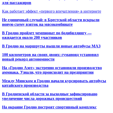
для пассажиров
Как работает эффект «первого впечатления» в интернете
Не единичный случай: в Брестской области вскрыли
новую схему взяток на мясокомбинате
В Гродно пройдет чемпионат по бодибилдингу —
ожидается около 200 участников
В Гродно на маршруты вышли новые автобусы МАЗ
100 километров на своих двоих: гуманоид установил
новый рекорд автономности
На «Гродно Азот» экстренно остановили производство
аммиака. Узнали, что происходит на предприятии
Между Минском и Гродно начали курсировать автобусы
китайского производства
В Гродненской области за выходные зафиксировано
увеличение числа дорожных происшествий
На окраине Гродно построят спортивный
комплекс