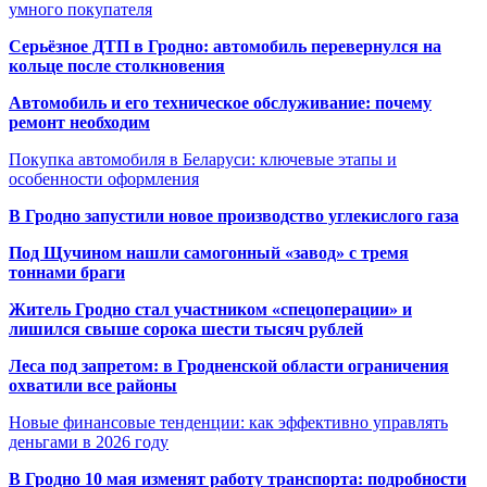
умного покупателя
Серьёзное ДТП в Гродно: автомобиль перевернулся на
кольце после столкновения
Автомобиль и его техническое обслуживание: почему
ремонт необходим
Покупка автомобиля в Беларуси: ключевые этапы и
особенности оформления
В Гродно запустили новое производство углекислого газа
Под Щучином нашли самогонный «завод» с тремя
тоннами браги
Житель Гродно стал участником «спецоперации» и
лишился свыше сорока шести тысяч рублей
Леса под запретом: в Гродненской области ограничения
охватили все районы
Новые финансовые тенденции: как эффективно управлять
деньгами в 2026 году
В Гродно 10 мая изменят работу транспорта: подробности