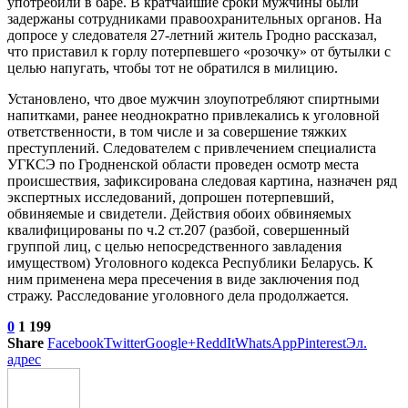
употребили в баре. В кратчайшие сроки мужчины были
задержаны сотрудниками правоохранительных органов. На
допросе у следователя 27-летний житель Гродно рассказал,
что приставил к горлу потерпевшего «розочку» от бутылки с
целью напугать, чтобы тот не обратился в милицию.
Установлено, что двое мужчин злоупотребляют спиртными
напитками, ранее неоднократно привлекались к уголовной
ответственности, в том числе и за совершение тяжких
преступлений. Следователем с привлечением специалиста
УГКСЭ по Гродненской области проведен осмотр места
происшествия, зафиксирована следовая картина, назначен ряд
экспертных исследований, допрошен потерпевший,
обвиняемые и свидетели. Действия обоих обвиняемых
квалифицированы по ч.2 ст.207 (разбой, совершенный
группой лиц, с целью непосредственного завладения
имуществом) Уголовного кодекса Республики Беларусь. К
ним применена мера пресечения в виде заключения под
стражу. Расследование уголовного дела продолжается.
0
1 199
Share
Facebook
Twitter
Google+
ReddIt
WhatsApp
Pinterest
Эл.
адрес