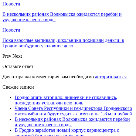
Новости
В нескольких районах Волковыска ожидаются перебои и
ухудшение качества воды
Новости
Пока взрослые выпивали, школьники похищали деньги: в
Гродно возбудили уголовное дело
Prev
Next
Оставьте ответ
Для отправки комментария вам необходимо
авторизоваться
.
Свежие записи
Гродно опять затопило: ливневки не справились,
последствия устраняли всю ночь
Члена Совета Республики и гендиректора Гродненского
мясокомбината будут судить за взятки на 1,8 млн рублей
В нескольких районах Волковыска ожидаются перебои
и ухудшение качества воды
В Гродно заработал новый корпус кардиоцентра с
системой быстрого реагирования