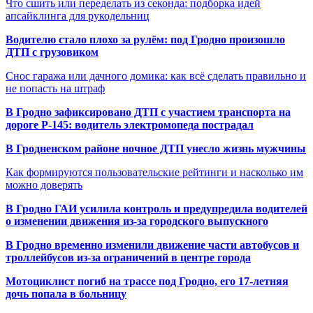
Что сшить или переделать из секонда: подборка идей
апсайклинга для рукодельниц
Водителю стало плохо за рулём: под Гродно произошло
ДТП с грузовиком
Снос гаража или дачного домика: как всё сделать правильно и
не попасть на штраф
В Гродно зафиксировано ДТП с участием транспорта на
дороге Р-145: водитель электромопеда пострадал
В Гродненском районе ночное ДТП унесло жизнь мужчины
Как формируются пользовательские рейтинги и насколько им
можно доверять
В Гродно ГАИ усилила контроль и предупредила водителей
о изменении движения из-за городского выпускного
В Гродно временно изменили движение части автобусов и
троллейбусов из-за ограничений в центре города
Мотоциклист погиб на трассе под Гродно, его 17-летняя
дочь попала в больницу