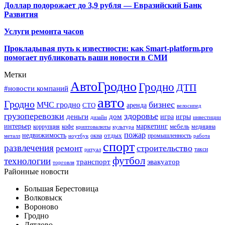
Доллар подорожает до 3,9 рубля — Евразийский Банк
Развития
Услуги ремонта часов
Прокладывая путь к известности: как Smart-platform.pro
помогает публиковать ваши новости в СМИ
Метки
АвтоГродно
Гродно
ДТП
#новости компаний
авто
Гродно
бизнес
МЧС гродно
аренда
СТО
велосипед
грузоперевозки
здоровье
деньги
дом
игра
игры
дизайн
инвестиции
интерьер
маркетинг
мебель
коррупция
кофе
медицина
криптовалюты
культура
пожар
недвижимость
отдых
окна
промышленность
металл
ноутбук
работа
спорт
развлечения
строительство
ремонт
такси
ритуал
футбол
технологии
транспорт
эвакуатор
торговля
Районные новости
Большая Берестовица
Волковыск
Вороново
Гродно
Дятлово