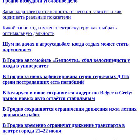
Гродно возбудили уголовное дело
Запас хода электротранспорта: от чего он зависит и как
оценивать реальные показатели
Какой запас хода нужен электроскутеру: как выбрать
оптимальную дальность
Шум на дачах и агроусадьбах: когда отдых может стать
нарушением
В Гродно автомобиль «Белпочты» сбил велосипедиста у
входа в университет
В Гродно за июнь зафиксирована серия серьёзных ДТП:
среди пострадавших есть погибший
В Беларуси в июне сохраняется лидерство Belgee и Geely:
рынок новых авто остаётся стабильным
В Гродно сохраняются ограничения движения из-за летних
дорожных работ
В Гродно временно ограничат движение транспорта в
центре города 21–22 июня