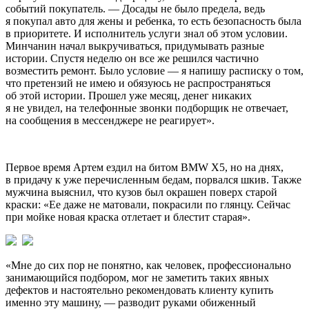
событий покупатель. — Досады не было предела, ведь
я покупал авто для жены и ребенка, то есть безопасность была
в приоритете. И исполнитель услуги знал об этом условии.
Минчанин начал выкручиваться, придумывать разные
истории. Спустя неделю он все же решился частично
возместить ремонт. Было условие — я напишу расписку о том,
что претензий не имею и обязуюсь не распространяться
об этой истории. Прошел уже месяц, денег никаких
я не увидел, на телефонные звонки подборщик не отвечает,
на сообщения в мессенджере не реагирует».
Первое время Артем ездил на битом BMW Х5, но на днях,
в придачу к уже перечисленным бедам, порвался шкив. Также
мужчина выяснил, что кузов был окрашен поверх старой
краски: «Ее даже не матовали, покрасили по глянцу. Сейчас
при мойке новая краска отлетает и блестит старая».
«Мне до сих пор не понятно, как человек, профессионально
занимающийся подбором, мог не заметить таких явных
дефектов и настоятельно рекомендовать клиенту купить
именно эту машину, — разводит руками обиженный