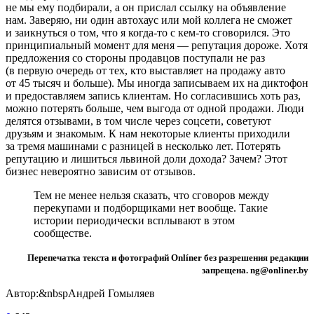
не мы ему подбирали, а он прислал ссылку на объявление
нам. Заверяю, ни один автохаус или мой коллега не сможет
и заикнуться о том, что я когда-то с кем-то сговорился. Это
принципиальный момент для меня — репутация дороже. Хотя
предложения со стороны продавцов поступали не раз
(в первую очередь от тех, кто выставляет на продажу авто
от 45 тысяч и больше). Мы иногда записываем их на диктофон
и предоставляем запись клиентам. Но согласившись хоть раз,
можно потерять больше, чем выгода от одной продажи. Люди
делятся отзывами, в том числе через соцсети, советуют
друзьям и знакомым. К нам некоторые клиенты приходили
за тремя машинами с разницей в несколько лет. Потерять
репутацию и лишиться львиной доли дохода? Зачем? Этот
бизнес невероятно зависим от отзывов.
Тем не менее нельзя сказать, что сговоров между
перекупами и подборщиками нет вообще. Такие
истории периодически всплывают в этом
сообществе.
Перепечатка текста и фотографий Onlíner без разрешения редакции
запрещена. ng@onliner.by
Автор:&nbspАндрей Гомыляев