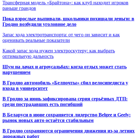
Трансферная модель «Брайтона»: как клуб находит игроков
раньше грандов
Пока взрослые выпивали, школьники похищали деньги: в
Гродно возбудили уголовное дело
Запас хода электротранспорта: от чего он зависит и как
оценивать реальные показатели
Какой запас хода нужен электроскутеру: как выбрать
оптимальную дальность
Шум на дачах и агроусадьбах: когда отдых может стать
нарушением
В Гродно автомобиль «Белпочты» сбил велосипедиста у
входа в университет
В Гродно за июнь зафиксирована серия серьёзных ДТП:
среди пострадавших есть погибший
В Беларуси в июне сохраняется лидерство Belgee и Geely:
рынок новых авто остаётся стабильным
В Гродно сохраняются ограничения движения из-за летних
дорожных работ