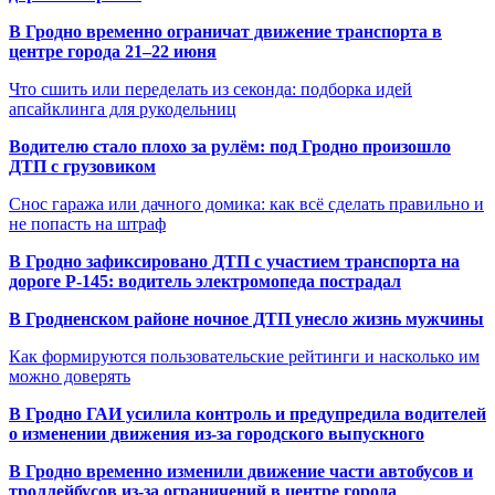
В Гродно временно ограничат движение транспорта в
центре города 21–22 июня
Что сшить или переделать из секонда: подборка идей
апсайклинга для рукодельниц
Водителю стало плохо за рулём: под Гродно произошло
ДТП с грузовиком
Снос гаража или дачного домика: как всё сделать правильно и
не попасть на штраф
В Гродно зафиксировано ДТП с участием транспорта на
дороге Р-145: водитель электромопеда пострадал
В Гродненском районе ночное ДТП унесло жизнь мужчины
Как формируются пользовательские рейтинги и насколько им
можно доверять
В Гродно ГАИ усилила контроль и предупредила водителей
о изменении движения из-за городского выпускного
В Гродно временно изменили движение части автобусов и
троллейбусов из-за ограничений в центре города