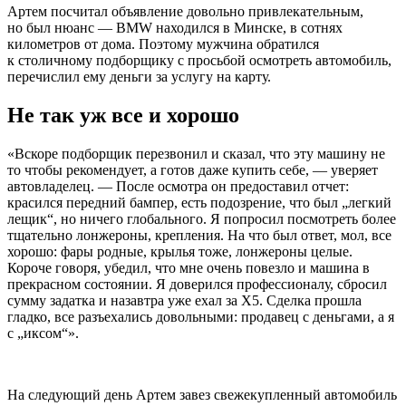
Артем посчитал объявление довольно привлекательным,
но был нюанс — BMW находился в Минске, в сотнях
километров от дома. Поэтому мужчина обратился
к столичному подборщику с просьбой осмотреть автомобиль,
перечислил ему деньги за услугу на карту.
Не так уж все и хорошо
«Вскоре подборщик перезвонил и сказал, что эту машину не
то чтобы рекомендует, а готов даже купить себе, — уверяет
автовладелец. — После осмотра он предоставил отчет:
красился передний бампер, есть подозрение, что был „легкий
лещик“, но ничего глобального. Я попросил посмотреть более
тщательно лонжероны, крепления. На что был ответ, мол, все
хорошо: фары родные, крылья тоже, лонжероны целые.
Короче говоря, убедил, что мне очень повезло и машина в
прекрасном состоянии. Я доверился профессионалу, сбросил
сумму задатка и назавтра уже ехал за Х5. Сделка прошла
гладко, все разъехались довольными: продавец с деньгами, а я
с „иксом“».
На следующий день Артем завез свежекупленный автомобиль