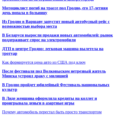
Мотоциклист погиб на трассе под Гродно, его 17-летняя
дочь попала в больницу
Из Гродно в Варшаву запустят новый автобусный рейс с
возможностью выбора места
В Беларуси выросли продажи новых автомобилей: рынок
поддерживает спрос на электромобили
ДТП в центре Гродно: легковая машина вылетела на
тротуар
Как формируется цена авто из США под ключ
После фестиваля под Волковыском нетрезвый житель
Минска устроил драку с милицией
В Гродно пройдет юбилейный Фестиваль национальных
культур
В Лиде женщина оформляла кредиты на коллег и
проигрывала деньги в азартные игры
Почему автомобиль перестал быть просто транспортом