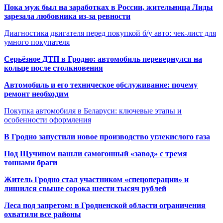
Пока муж был на заработках в России, жительница Лиды
зарезала любовника из-за ревности
Диагностика двигателя перед покупкой б/у авто: чек-лист для
умного покупателя
Серьёзное ДТП в Гродно: автомобиль перевернулся на
кольце после столкновения
Автомобиль и его техническое обслуживание: почему
ремонт необходим
Покупка автомобиля в Беларуси: ключевые этапы и
особенности оформления
В Гродно запустили новое производство углекислого газа
Под Щучином нашли самогонный «завод» с тремя
тоннами браги
Житель Гродно стал участником «спецоперации» и
лишился свыше сорока шести тысяч рублей
Леса под запретом: в Гродненской области ограничения
охватили все районы