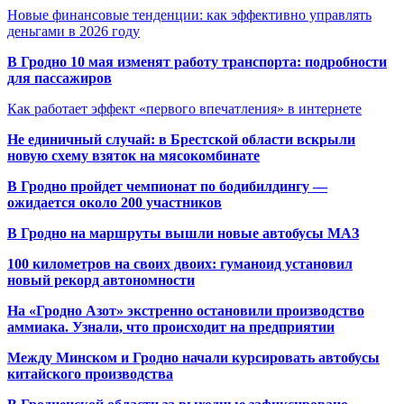
Новые финансовые тенденции: как эффективно управлять
деньгами в 2026 году
В Гродно 10 мая изменят работу транспорта: подробности
для пассажиров
Как работает эффект «первого впечатления» в интернете
Не единичный случай: в Брестской области вскрыли
новую схему взяток на мясокомбинате
В Гродно пройдет чемпионат по бодибилдингу —
ожидается около 200 участников
В Гродно на маршруты вышли новые автобусы МАЗ
100 километров на своих двоих: гуманоид установил
новый рекорд автономности
На «Гродно Азот» экстренно остановили производство
аммиака. Узнали, что происходит на предприятии
Между Минском и Гродно начали курсировать автобусы
китайского производства