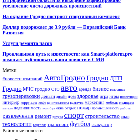
В Гродненской области за выходные зафиксировано
увеличение числа дорожных происшествий
На окраине Гродно построят спортивный
комплекс
Доллар подорожает до 3,9 рубля — Евразийский Банк
Развития
Услуги ремонта часов
Прокладывая путь к известности: как Smart-platform.pro
помогает публиковать ваши новости в СМИ
Метки
АвтоГродно
Гродно
ДТП
#новости компаний
авто
Гродно
бизнес
МЧС гродно
аренда
СТО
велосипед
грузоперевозки
здоровье
деньги
дом
игра
игры
дизайн
инвестиции
интерьер
маркетинг
мебель
коррупция
кофе
медицина
криптовалюты
культура
пожар
недвижимость
отдых
окна
промышленность
металл
ноутбук
работа
спорт
развлечения
строительство
ремонт
такси
ритуал
футбол
технологии
транспорт
эвакуатор
торговля
Районные новости