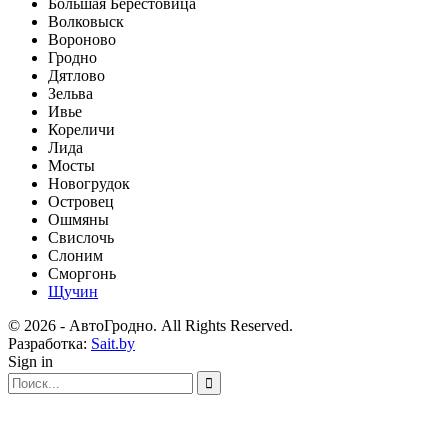
Большая Берестовица
Волковыск
Вороново
Гродно
Дятлово
Зельва
Ивье
Кореличи
Лида
Мосты
Новогрудок
Островец
Ошмяны
Свислочь
Слоним
Сморгонь
Щучин
© 2026 - АвтоГродно. All Rights Reserved.
Разработка:
Sait.by
Sign in