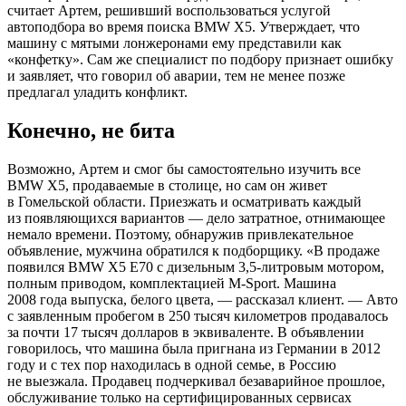
считает Артем, решивший воспользоваться услугой
автоподбора во время поиска BMW Х5. Утверждает, что
машину с мятыми лонжеронами ему представили как
«конфетку». Сам же специалист по подбору признает ошибку
и заявляет, что говорил об аварии, тем не менее позже
предлагал уладить конфликт.
Конечно, не бита
Возможно, Артем и смог бы самостоятельно изучить все
BMW Х5, продаваемые в столице, но сам он живет
в Гомельской области. Приезжать и осматривать каждый
из появляющихся вариантов — дело затратное, отнимающее
немало времени. Поэтому, обнаружив привлекательное
объявление, мужчина обратился к подборщику. «В продаже
появился BMW Х5 Е70 с дизельным 3,5-литровым мотором,
полным приводом, комплектацией M-Sport. Машина
2008 года выпуска, белого цвета, — рассказал клиент. — Авто
с заявленным пробегом в 250 тысяч километров продавалось
за почти 17 тысяч долларов в эквиваленте. В объявлении
говорилось, что машина была пригнана из Германии в 2012
году и с тех пор находилась в одной семье, в Россию
не выезжала. Продавец подчеркивал безаварийное прошлое,
обслуживание только на сертифицированных сервисах