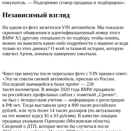
покупатель. — Подозреваю сговор продавца и подборщика».
Независимый взгляд
На одном из фото засветился VIN автомобиля. Мы показали
скриншот объявления и идентификационный номер этого
BMW Х5 другому специалисту по подбору, чтобы понять,
можно ли выяснить какие-либо подробности о машине исходя
только из этих данных? О всей остальной истории, которую
озвучил Артем, поначалу намеренно умолчали.
Через три минуты после пересылки фото с VIN пришел ответ:
«Это не совсем свежий автомобиль, пригнан из России.
Последний значащийся в базах пробег — 228
тысяч километров. В январе 2020 года BMW продавали
на российских профильных сайтах с пометкой „Срочно“,
он был с белорусским учетом — информации о регистрации
в РФ нет. Тогда выставили цену в 890 тысяч российских
рублей, или чуть более 14 тысяч долларов (по актуальному
на тот момент курсу $1 к 63 рублям). В качестве локации
продавца указывали Одинцово (Московская область).
Сведений о ДТП, которые могли бы случиться после