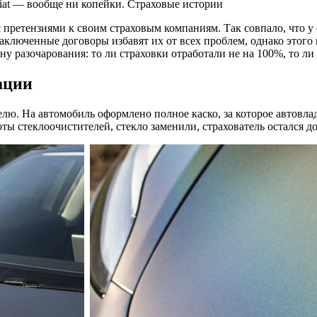
 Fiat — вообще ни копейки. Страховые истории
претензиями к своим страховым компаниям. Так совпало, что у о
 заключенные
договоры избавят их от всех проблем, однако этог
 разочарования: то ли страховки отработали не на 100%, то л
сации
ю. На автомобиль оформлено полное каско, за которое автовлад
оты стеклоочистителей, стекло заменили, страхователь остался д