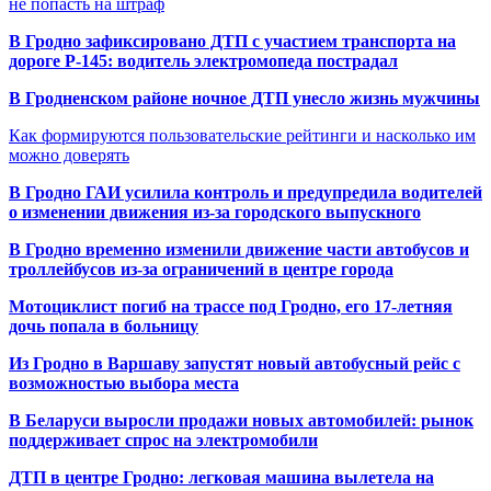
не попасть на штраф
В Гродно зафиксировано ДТП с участием транспорта на
дороге Р-145: водитель электромопеда пострадал
В Гродненском районе ночное ДТП унесло жизнь мужчины
Как формируются пользовательские рейтинги и насколько им
можно доверять
В Гродно ГАИ усилила контроль и предупредила водителей
о изменении движения из-за городского выпускного
В Гродно временно изменили движение части автобусов и
троллейбусов из-за ограничений в центре города
Мотоциклист погиб на трассе под Гродно, его 17-летняя
дочь попала в больницу
Из Гродно в Варшаву запустят новый автобусный рейс с
возможностью выбора места
В Беларуси выросли продажи новых автомобилей: рынок
поддерживает спрос на электромобили
ДТП в центре Гродно: легковая машина вылетела на