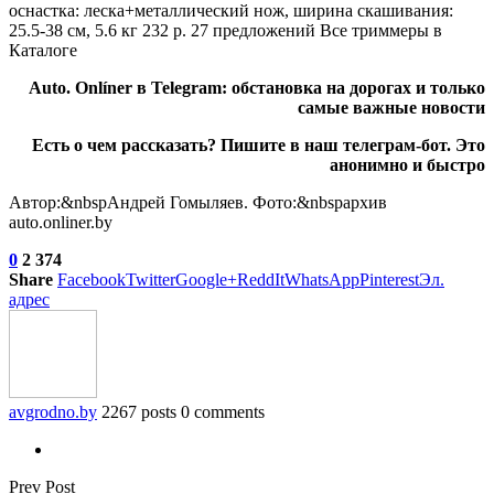
оснастка: леска+металлический нож, ширина скашивания:
25.5-38 см, 5.6 кг 232 р. 27 предложений Все триммеры в
Каталоге
Auto. Onlíner в
Telegram
: обстановка на дорогах и только
самые важные новости
Есть о чем рассказать? Пишите в наш
телеграм-бот
. Это
анонимно и быстро
Автор:&nbspАндрей Гомыляев. Фото:&nbspархив
auto.onliner.by
0
2 374
Share
Facebook
Twitter
Google+
ReddIt
WhatsApp
Pinterest
Эл.
адрес
avgrodno.by
2267 posts
0 comments
Prev Post