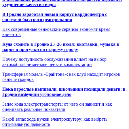
ухудшение качества воды
В Гродно заработал новый корпус кардиоцентра с
системой быстрого реагирования
Как современные банковские сервисы экономят время
клиентов
Куда сходить в Гродно 25–26 июля: выставки, музыка в
парке и прогулки по старому городу
Почему доступность обслуживания влияет на выбор
автомобиля не меньше цены и комплектации
Трансферная модель «Брайтона»: как клуб находит игроков
раньше грандов
Пока взрослые выпивали, школьники похищали деньги: в
Гродно возбудили уголовное дело
Запас хода электротранспорта: от чего он зависит и как
оценивать реальные показатели
Какой запас хода нужен электроскутеру: как выбрать
оптимальную дальность