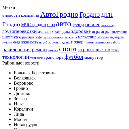
Метки
АвтоГродно
Гродно
ДТП
#новости компаний
авто
Гродно
бизнес
МЧС гродно
аренда
СТО
велосипед
грузоперевозки
здоровье
деньги
дом
игра
игры
дизайн
инвестиции
интерьер
маркетинг
мебель
коррупция
кофе
медицина
криптовалюты
культура
пожар
недвижимость
отдых
окна
промышленность
металл
ноутбук
работа
спорт
развлечения
строительство
ремонт
такси
ритуал
футбол
технологии
транспорт
эвакуатор
торговля
Районные новости
Большая Берестовица
Волковыск
Вороново
Гродно
Дятлово
Зельва
Ивье
Кореличи
Лида
Мосты
Новогрудок