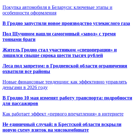
Покупка автомобиля в Беларуси: ключевые этапы и
особенности оформления
В Гродно запустили новое производство углекислого газа
Под Щучином нашли самогонный «завод» с тремя
тоннами браги
Житель Гродно стал участником «спецоперации» и
лишился свыше сорока шести тысяч рублей
Леса под запретом: в Гродненской области ограничения
охватили все районы
Новые финансовые тенденции: как эффективно управлять
деньгами в 2026 году
В Гродно 10 мая изменят работу транспорта: подробности
для пассажиров
Как работает эффект «первого впечатления» в интернете
Не единичный случай: в Брестской области вскрыли
новую схему взяток на мясокомбинате