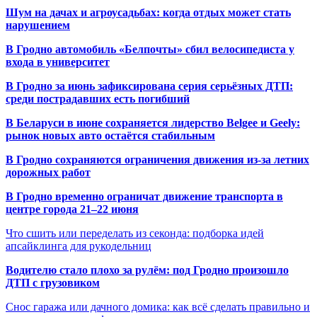
Шум на дачах и агроусадьбах: когда отдых может стать
нарушением
В Гродно автомобиль «Белпочты» сбил велосипедиста у
входа в университет
В Гродно за июнь зафиксирована серия серьёзных ДТП:
среди пострадавших есть погибший
В Беларуси в июне сохраняется лидерство Belgee и Geely:
рынок новых авто остаётся стабильным
В Гродно сохраняются ограничения движения из-за летних
дорожных работ
В Гродно временно ограничат движение транспорта в
центре города 21–22 июня
Что сшить или переделать из секонда: подборка идей
апсайклинга для рукодельниц
Водителю стало плохо за рулём: под Гродно произошло
ДТП с грузовиком
Снос гаража или дачного домика: как всё сделать правильно и