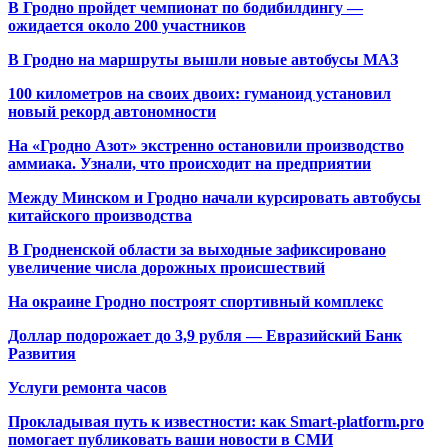
В Гродно пройдет чемпионат по бодибилдингу —
ожидается около 200 участников
В Гродно на маршруты вышли новые автобусы МАЗ
100 километров на своих двоих: гуманоид установил
новый рекорд автономности
На «Гродно Азот» экстренно остановили производство
аммиака. Узнали, что происходит на предприятии
Между Минском и Гродно начали курсировать автобусы
китайского производства
В Гродненской области за выходные зафиксировано
увеличение числа дорожных происшествий
На окраине Гродно построят спортивный
комплекс
Доллар подорожает до 3,9 рубля — Евразийский Банк
Развития
Услуги ремонта часов
Прокладывая путь к известности: как Smart-platform.pro
помогает публиковать ваши новости в СМИ