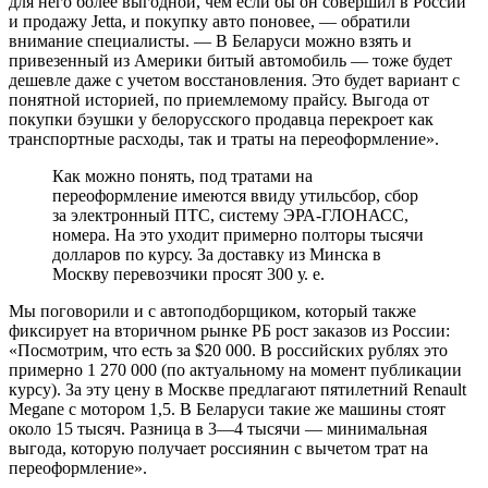
для него более выгодной, чем если бы он совершил в России
и продажу Jetta, и покупку авто поновее, — обратили
внимание специалисты. — В Беларуси можно взять и
привезенный из Америки битый автомобиль — тоже будет
дешевле даже с учетом восстановления. Это будет вариант с
понятной историей, по приемлемому прайсу. Выгода от
покупки бэушки у белорусского продавца перекроет как
транспортные расходы, так и траты на переоформление».
Как можно понять, под тратами на
переоформление имеются ввиду утильсбор, сбор
за электронный ПТС, систему ЭРА-ГЛОНАСС,
номера. На это уходит примерно полторы тысячи
долларов по курсу. За доставку из Минска в
Москву перевозчики просят 300 у. е.
Мы поговорили и с автоподборщиком, который также
фиксирует на вторичном рынке РБ рост заказов из России:
«Посмотрим, что есть за $20 000. В российских рублях это
примерно 1 270 000 (по актуальному на момент публикации
курсу). За эту цену в Москве предлагают пятилетний Renault
Megane с мотором 1,5. В Беларуси такие же машины стоят
около 15 тысяч. Разница в 3—4 тысячи — минимальная
выгода, которую получает россиянин с вычетом трат на
переоформление».