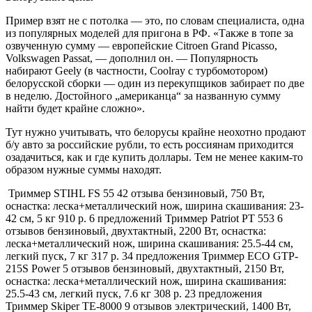
Пример взят не с потолка — это, по словам специалиста, одна
из популярных моделей для пригона в РФ. «Также в топе за
озвученную сумму — европейские Citroen Grand Picasso,
Volkswagen Passat, — дополнил он. — Популярность
набирают Geely (в частности, Coolray с турбомотором)
белорусской сборки — один из перекупщиков забирает по две
в неделю. Достойного „американца“ за названную сумму
найти будет крайне сложно».
Тут нужно учитывать, что белорусы крайне неохотно продают
б/у авто за российские рубли, то есть россиянам приходится
озадачиться, как и где купить доллары. Тем не менее каким-то
образом нужные суммы находят.
Триммер STIHL FS 55
42 отзыва
бензиновый, 750 Вт,
оснастка: леска+металлический нож, ширина скашивания: 23-
42 см, 5 кг 910 р. 6 предложений
Триммер Patriot PT 553
6
отзывов
бензиновый, двухтактный, 2200 Вт, оснастка:
леска+металлический нож, ширина скашивания: 25.5-44 см,
легкий пуск, 7 кг 317 р. 34 предложения
Триммер ECO GTP-
215S Power
5 отзывов
бензиновый, двухтактный, 2150 Вт,
оснастка: леска+металлический нож, ширина скашивания:
25.5-43 см, легкий пуск, 7.6 кг 308 р. 23 предложения
Триммер Skiper TE-8000
9 отзывов
электрический, 1400 Вт,