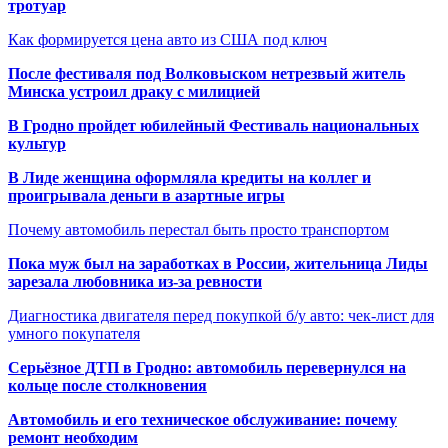
тротуар
Как формируется цена авто из США под ключ
После фестиваля под Волковыском нетрезвый житель
Минска устроил драку с милицией
В Гродно пройдет юбилейный Фестиваль национальных
культур
В Лиде женщина оформляла кредиты на коллег и
проигрывала деньги в азартные игры
Почему автомобиль перестал быть просто транспортом
Пока муж был на заработках в России, жительница Лиды
зарезала любовника из-за ревности
Диагностика двигателя перед покупкой б/у авто: чек-лист для
умного покупателя
Серьёзное ДТП в Гродно: автомобиль перевернулся на
кольце после столкновения
Автомобиль и его техническое обслуживание: почему
ремонт необходим