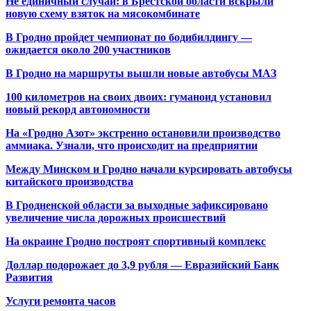
Не единичный случай: в Брестской области вскрыли
новую схему взяток на мясокомбинате
В Гродно пройдет чемпионат по бодибилдингу —
ожидается около 200 участников
В Гродно на маршруты вышли новые автобусы МАЗ
100 километров на своих двоих: гуманоид установил
новый рекорд автономности
На «Гродно Азот» экстренно остановили производство
аммиака. Узнали, что происходит на предприятии
Между Минском и Гродно начали курсировать автобусы
китайского производства
В Гродненской области за выходные зафиксировано
увеличение числа дорожных происшествий
На окраине Гродно построят спортивный
комплекс
Доллар подорожает до 3,9 рубля — Евразийский Банк
Развития
Услуги ремонта часов