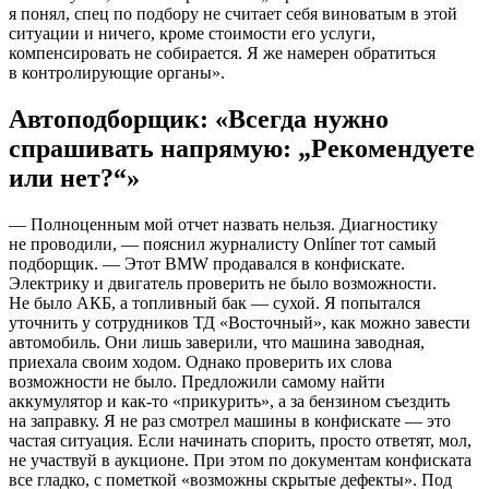
я понял, спец по подбору не считает себя виноватым в этой
ситуации и ничего, кроме стоимости его услуги,
компенсировать не собирается. Я же намерен обратиться
в контролирующие органы».
Автоподборщик: «Всегда нужно
спрашивать напрямую: „Рекомендуете
или нет?“»
— Полноценным мой отчет назвать нельзя. Диагностику
не проводили, — пояснил журналисту Onlíner тот самый
подборщик. — Этот BMW продавался в конфискате.
Электрику и двигатель проверить не было возможности.
Не было АКБ, а топливный бак — сухой. Я попытался
уточнить у сотрудников ТД «Восточный», как можно завести
автомобиль. Они лишь заверили, что машина заводная,
приехала своим ходом. Однако проверить их слова
возможности не было. Предложили самому найти
аккумулятор и как-то «прикурить», а за бензином съездить
на заправку. Я не раз смотрел машины в конфискате — это
частая ситуация. Если начинать спорить, просто ответят, мол,
не участвуй в аукционе. При этом по документам конфиската
все гладко, с пометкой «возможны скрытые дефекты». Под