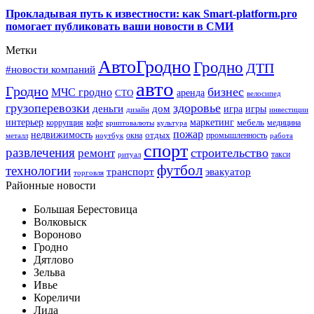
Прокладывая путь к известности: как Smart-platform.pro
помогает публиковать ваши новости в СМИ
Метки
АвтоГродно
Гродно
ДТП
#новости компаний
авто
Гродно
бизнес
МЧС гродно
аренда
СТО
велосипед
грузоперевозки
здоровье
деньги
дом
игра
игры
дизайн
инвестиции
интерьер
маркетинг
мебель
коррупция
кофе
медицина
криптовалюты
культура
пожар
недвижимость
отдых
окна
промышленность
металл
ноутбук
работа
спорт
развлечения
строительство
ремонт
такси
ритуал
футбол
технологии
транспорт
эвакуатор
торговля
Районные новости
Большая Берестовица
Волковыск
Вороново
Гродно
Дятлово
Зельва
Ивье
Кореличи
Лида