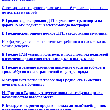
Снос гаража или дачного домика: как всё сделать правильно и
не попасть на штраф
В Гродно зафиксировано ДТП с участием транспорта на
дороге Р-145: водитель электромопеда пострадал
В Гродненском районе ночное ДТП унесло жизнь мужчины
Как формируются пользовательские рейтинги и насколько им
можно доверять
В Гродно ГАИ усилила контроль и предупредила водителей
о изменении движения из-за городского выпускного
В Гродно временно изменили движение части автобусов и
троллейбусов из-за ограничений в центре города
Мотоциклист погиб на трассе под Гродно, его 17-летняя
дочь попала в больницу
Из Гродно в Варшаву запустят новый автобусный рейс с
возможностью выбора места
В Беларуси выросли продажи новых автомобилей: рынок
поддерживает спрос на электромобили