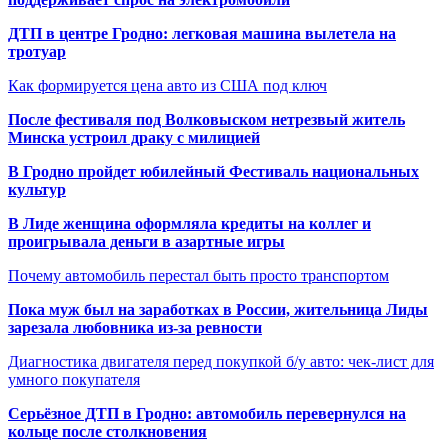
ДТП в центре Гродно: легковая машина вылетела на
тротуар
Как формируется цена авто из США под ключ
После фестиваля под Волковыском нетрезвый житель
Минска устроил драку с милицией
В Гродно пройдет юбилейный Фестиваль национальных
культур
В Лиде женщина оформляла кредиты на коллег и
проигрывала деньги в азартные игры
Почему автомобиль перестал быть просто транспортом
Пока муж был на заработках в России, жительница Лиды
зарезала любовника из-за ревности
Диагностика двигателя перед покупкой б/у авто: чек-лист для
умного покупателя
Серьёзное ДТП в Гродно: автомобиль перевернулся на
кольце после столкновения