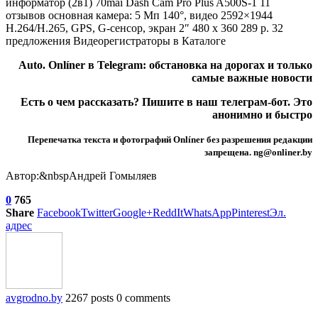
информатор (2в1) 70mai Dash Cam Pro Plus A500S-1
11
отзывов
основная камера: 5 Мп 140°, видео 2592×1944
H.264/H.265, GPS, G-сенсор, экран 2″ 480 x 360 289 р. 32
предложения Видеорегистраторы в Каталоге
Auto. Onlíner в
Telegram
: обстановка на дорогах и только
самые важные новости
Есть о чем рассказать? Пишите в наш
телеграм-бот
. Это
анонимно и быстро
Перепечатка текста и фотографий Onlíner без разрешения редакции
запрещена. ng@onliner.by
Автор:&nbspАндрей Гомыляев
0
765
Share
Facebook
Twitter
Google+
ReddIt
WhatsApp
Pinterest
Эл.
адрес
avgrodno.by
2267 posts
0 comments