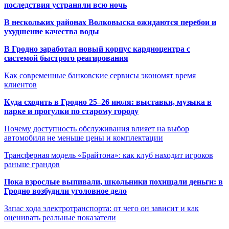
последствия устраняли всю ночь
В нескольких районах Волковыска ожидаются перебои и
ухудшение качества воды
В Гродно заработал новый корпус кардиоцентра с
системой быстрого реагирования
Как современные банковские сервисы экономят время
клиентов
Куда сходить в Гродно 25–26 июля: выставки, музыка в
парке и прогулки по старому городу
Почему доступность обслуживания влияет на выбор
автомобиля не меньше цены и комплектации
Трансферная модель «Брайтона»: как клуб находит игроков
раньше грандов
Пока взрослые выпивали, школьники похищали деньги: в
Гродно возбудили уголовное дело
Запас хода электротранспорта: от чего он зависит и как
оценивать реальные показатели