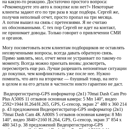
на какую-то реакцию. Достаточно простого вопроса:
«Рекомендуете это авто к покупке или нет?» Некоторые
клиенты задают его по три раза в ходе подбора. Сергей же,
получив неполный отчет, просто пропал на три месяца.
А потом вышел на связь с претензиями. Я не считаю
их обоснованными. С тех пор Сергей не идет на контакт,
не принимает доводы. Только говорит о привлечении СМИ
и органов.
Могу посоветовать всем клиентам подборщиков не оставлять
неозвученными вопросы, всегда давать обратную связь.
Прямо заявлять, мол, отчет меня не устраивает по такому-то
моменту. Всегда можно приехать вновь: досмотреть,
пересмотреть еще раз. Лучше разрешить непонятные ситуации
до покупки, чем конфликтовать уже после нее. Нужно
помнить, что авто на вторичке — бэушный товар, на него
в целом и на его детали в частности никто гарантию не даст.
Видеорегистратор-GPS информатор (2в1) 70mai Dash Cam Pro
Plus A500S
11 отзывов
основная камера: 5 Мп 140°, видео
2592×1944 H.264/H.265, GPS, G-сенсор, экран 2″ 480 x 360 214
р. 43 предложения
Видеорегистратор-GPS информатор (2в1)
70mai Dash Cam 4K A800S
5 отзывов
основная камера: 8 Мп
140°, видео 3840×2160 H.264, GPS, G-сенсор, экран 3″ 854 x
480 343 р. 38 предложений
Видеорегистратор-GPS