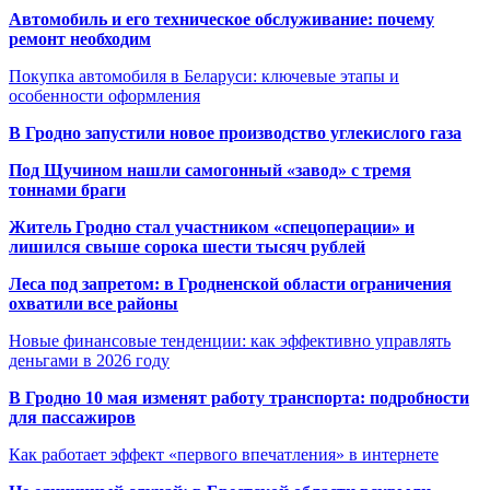
Автомобиль и его техническое обслуживание: почему
ремонт необходим
Покупка автомобиля в Беларуси: ключевые этапы и
особенности оформления
В Гродно запустили новое производство углекислого газа
Под Щучином нашли самогонный «завод» с тремя
тоннами браги
Житель Гродно стал участником «спецоперации» и
лишился свыше сорока шести тысяч рублей
Леса под запретом: в Гродненской области ограничения
охватили все районы
Новые финансовые тенденции: как эффективно управлять
деньгами в 2026 году
В Гродно 10 мая изменят работу транспорта: подробности
для пассажиров
Как работает эффект «первого впечатления» в интернете