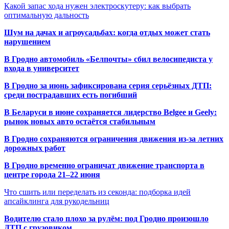
Какой запас хода нужен электроскутеру: как выбрать
оптимальную дальность
Шум на дачах и агроусадьбах: когда отдых может стать
нарушением
В Гродно автомобиль «Белпочты» сбил велосипедиста у
входа в университет
В Гродно за июнь зафиксирована серия серьёзных ДТП:
среди пострадавших есть погибший
В Беларуси в июне сохраняется лидерство Belgee и Geely:
рынок новых авто остаётся стабильным
В Гродно сохраняются ограничения движения из-за летних
дорожных работ
В Гродно временно ограничат движение транспорта в
центре города 21–22 июня
Что сшить или переделать из секонда: подборка идей
апсайклинга для рукодельниц
Водителю стало плохо за рулём: под Гродно произошло
ДТП с грузовиком