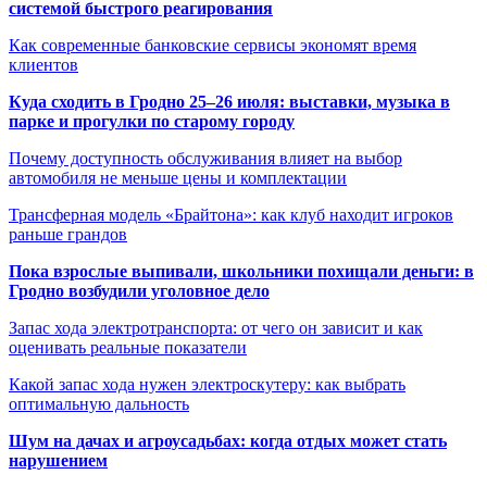
системой быстрого реагирования
Как современные банковские сервисы экономят время
клиентов
Куда сходить в Гродно 25–26 июля: выставки, музыка в
парке и прогулки по старому городу
Почему доступность обслуживания влияет на выбор
автомобиля не меньше цены и комплектации
Трансферная модель «Брайтона»: как клуб находит игроков
раньше грандов
Пока взрослые выпивали, школьники похищали деньги: в
Гродно возбудили уголовное дело
Запас хода электротранспорта: от чего он зависит и как
оценивать реальные показатели
Какой запас хода нужен электроскутеру: как выбрать
оптимальную дальность
Шум на дачах и агроусадьбах: когда отдых может стать
нарушением