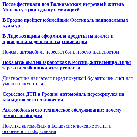
После фестиваля под Волковыском нетрезвый житель
Минска устроил драку с милицией
В Гродно пройдет юбилейный Фестиваль национальных
культур
В Лиде женщина оформляла кредиты на коллег и
проигрывала деньги в азартные игры
Почему автомобиль перестал быть просто транспортом
Пока муж был на заработках в России, жительница Лиды
зарезала любовника из-за ревности
Диагностика двигателя перед покупкой б/у авто: чек-лист для
умного покупателя
Серьёзное ДТП в Гродно: автомобиль перевернулся на
кольце после столкновения
Автомобиль и его техническое обслуживание: почему
ремонт необходим
Покупка автомобиля в Беларуси: ключевые этапы и
особенности оформления