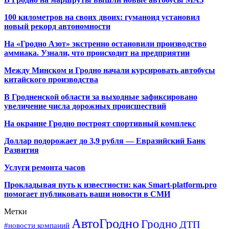
100 километров на своих двоих: гуманоид установил
новый рекорд автономности
На «Гродно Азот» экстренно остановили производство
аммиака. Узнали, что происходит на предприятии
Между Минском и Гродно начали курсировать автобусы
китайского производства
В Гродненской области за выходные зафиксировано
увеличение числа дорожных происшествий
На окраине Гродно построят спортивный
комплекс
Доллар подорожает до 3,9 рубля — Евразийский Банк
Развития
Услуги ремонта часов
Прокладывая путь к известности: как Smart-platform.pro
помогает публиковать ваши новости в СМИ
Метки
АвтоГродно
Гродно
ДТП
#новости компаний