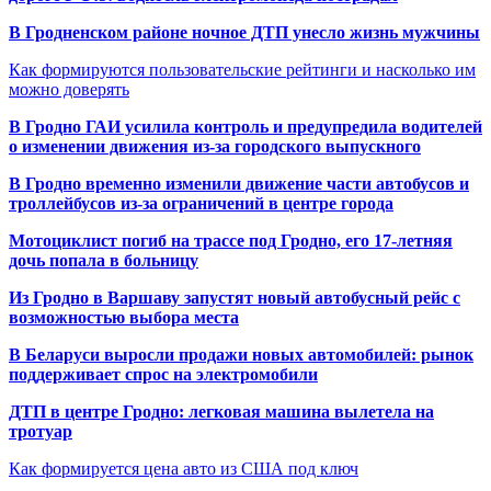
В Гродненском районе ночное ДТП унесло жизнь мужчины
Как формируются пользовательские рейтинги и насколько им
можно доверять
В Гродно ГАИ усилила контроль и предупредила водителей
о изменении движения из-за городского выпускного
В Гродно временно изменили движение части автобусов и
троллейбусов из-за ограничений в центре города
Мотоциклист погиб на трассе под Гродно, его 17-летняя
дочь попала в больницу
Из Гродно в Варшаву запустят новый автобусный рейс с
возможностью выбора места
В Беларуси выросли продажи новых автомобилей: рынок
поддерживает спрос на электромобили
ДТП в центре Гродно: легковая машина вылетела на
тротуар
Как формируется цена авто из США под ключ