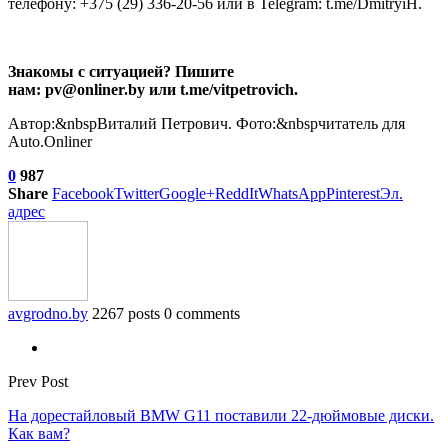
телефону: +375 (29) 336-20-56 или в Telegram: t.me/DmitryiH.
Знакомы с ситуацией? Пишите
нам: pv@onliner.by или t.me/vitpetrovich.
Автор:&nbspВиталий Петрович. Фото:&nbspчитатель для
Auto.Onliner
0
987
Share
Facebook
Twitter
Google+
ReddIt
WhatsApp
Pinterest
Эл.
адрес
avgrodno.by
2267 posts
0 comments
Prev Post
На дорестайловый BMW G11 поставили 22-дюймовые диски.
Как вам?