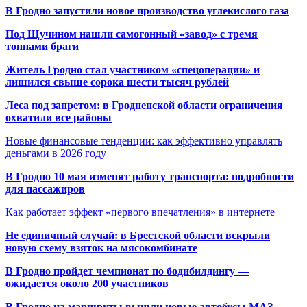
В Гродно запустили новое производство углекислого газа
Под Щучином нашли самогонный «завод» с тремя
тоннами браги
Житель Гродно стал участником «спецоперации» и
лишился свыше сорока шести тысяч рублей
Леса под запретом: в Гродненской области ограничения
охватили все районы
Новые финансовые тенденции: как эффективно управлять
деньгами в 2026 году
В Гродно 10 мая изменят работу транспорта: подробности
для пассажиров
Как работает эффект «первого впечатления» в интернете
Не единичный случай: в Брестской области вскрыли
новую схему взяток на мясокомбинате
В Гродно пройдет чемпионат по бодибилдингу —
ожидается около 200 участников
В Гродно на маршруты вышли новые автобусы МАЗ