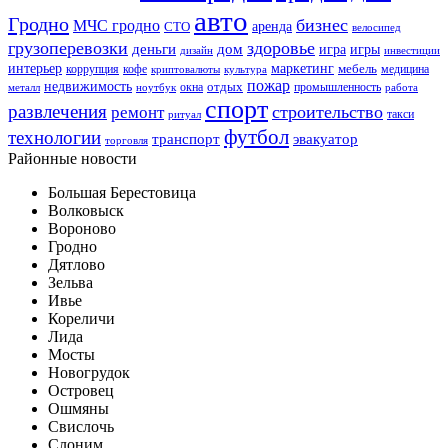
авто
Гродно
бизнес
МЧС гродно
аренда
СТО
велосипед
грузоперевозки
здоровье
деньги
дом
игра
игры
дизайн
инвестиции
интерьер
маркетинг
мебель
коррупция
кофе
медицина
криптовалюты
культура
пожар
недвижимость
отдых
окна
промышленность
металл
ноутбук
работа
спорт
развлечения
строительство
ремонт
такси
ритуал
футбол
технологии
транспорт
эвакуатор
торговля
Районные новости
Большая Берестовица
Волковыск
Вороново
Гродно
Дятлово
Зельва
Ивье
Кореличи
Лида
Мосты
Новогрудок
Островец
Ошмяны
Свислочь
Слоним