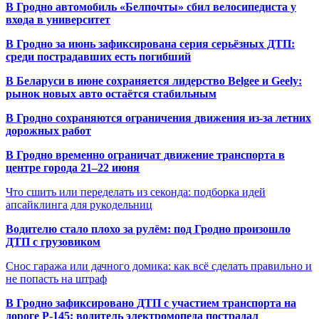
В Гродно автомобиль «Белпочты» сбил велосипедиста у
входа в университет
В Гродно за июнь зафиксирована серия серьёзных ДТП:
среди пострадавших есть погибший
В Беларуси в июне сохраняется лидерство Belgee и Geely:
рынок новых авто остаётся стабильным
В Гродно сохраняются ограничения движения из-за летних
дорожных работ
В Гродно временно ограничат движение транспорта в
центре города 21–22 июня
Что сшить или переделать из секонда: подборка идей
апсайклинга для рукодельниц
Водителю стало плохо за рулём: под Гродно произошло
ДТП с грузовиком
Снос гаража или дачного домика: как всё сделать правильно и
не попасть на штраф
В Гродно зафиксировано ДТП с участием транспорта на
дороге Р-145: водитель электромопеда пострадал