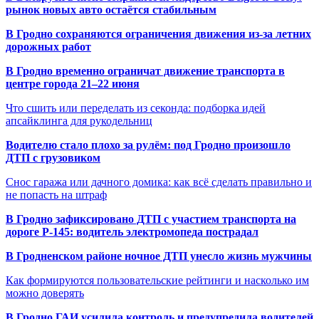
рынок новых авто остаётся стабильным
В Гродно сохраняются ограничения движения из-за летних
дорожных работ
В Гродно временно ограничат движение транспорта в
центре города 21–22 июня
Что сшить или переделать из секонда: подборка идей
апсайклинга для рукодельниц
Водителю стало плохо за рулём: под Гродно произошло
ДТП с грузовиком
Снос гаража или дачного домика: как всё сделать правильно и
не попасть на штраф
В Гродно зафиксировано ДТП с участием транспорта на
дороге Р-145: водитель электромопеда пострадал
В Гродненском районе ночное ДТП унесло жизнь мужчины
Как формируются пользовательские рейтинги и насколько им
можно доверять
В Гродно ГАИ усилила контроль и предупредила водителей