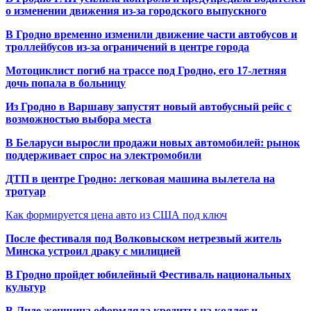
о изменении движения из-за городского выпускного
В Гродно временно изменили движение части автобусов и
троллейбусов из-за ограничений в центре города
Мотоциклист погиб на трассе под Гродно, его 17-летняя
дочь попала в больницу
Из Гродно в Варшаву запустят новый автобусный рейс с
возможностью выбора места
В Беларуси выросли продажи новых автомобилей: рынок
поддерживает спрос на электромобили
ДТП в центре Гродно: легковая машина вылетела на
тротуар
Как формируется цена авто из США под ключ
После фестиваля под Волковыском нетрезвый житель
Минска устроил драку с милицией
В Гродно пройдет юбилейный Фестиваль национальных
культур
В Лиде женщина оформляла кредиты на коллег и