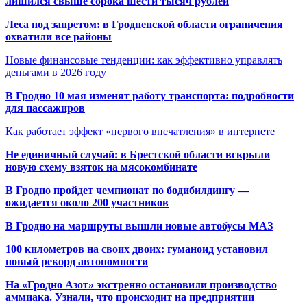
лишился свыше сорока шести тысяч рублей
Леса под запретом: в Гродненской области ограничения
охватили все районы
Новые финансовые тенденции: как эффективно управлять
деньгами в 2026 году
В Гродно 10 мая изменят работу транспорта: подробности
для пассажиров
Как работает эффект «первого впечатления» в интернете
Не единичный случай: в Брестской области вскрыли
новую схему взяток на мясокомбинате
В Гродно пройдет чемпионат по бодибилдингу —
ожидается около 200 участников
В Гродно на маршруты вышли новые автобусы МАЗ
100 километров на своих двоих: гуманоид установил
новый рекорд автономности
На «Гродно Азот» экстренно остановили производство
аммиака. Узнали, что происходит на предприятии