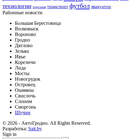
футбол
технологии
транспорт
эвакуатор
торговля
Районные новости
Большая Берестовица
Волковыск
Вороново
Гродно
Дятлово
Зельва
Ивье
Кореличи
Лида
Мосты
Новогрудок
Островец
Ошмяны
Свислочь
Слоним
Сморгонь
Щучин
© 2026 - АвтоГродно. All Rights Reserved.
Разработка:
Sait.by
Sign in