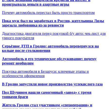
проигрывала деньги в азартные игры
Почему автомобиль перестал быть просто транспортом
Пока муж был на заработках в России, жительница Лиды
зарезала любовника из-за ревности
Диагностика двигателя перед покупкой б/у авто: чек-лист для
умного покупателя
Серьёзное ДТП в Гродно: автомобиль перевернулся на
кольце после столкновения
Автомобиль и его техническое обслуживание: почему
ремонт необходим
Покупка автомобиля в Беларуси: ключевые этапы и
особенности оформления
В Гродно запустили новое производство углекислого газа
Под Щучином нашли самогонный «завод» с тремя
тоннами браги
Житель Гродно стал участником «спецоперации» и