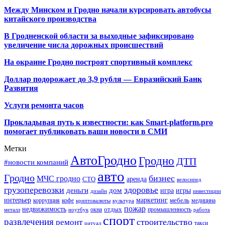
Между Минском и Гродно начали курсировать автобусы
китайского производства
В Гродненской области за выходные зафиксировано
увеличение числа дорожных происшествий
На окраине Гродно построят спортивный
комплекс
Доллар подорожает до 3,9 рубля — Евразийский Банк
Развития
Услуги ремонта часов
Прокладывая путь к известности: как Smart-platform.pro
помогает публиковать ваши новости в СМИ
Метки
АвтоГродно
Гродно
ДТП
#новости компаний
авто
Гродно
бизнес
МЧС гродно
аренда
СТО
велосипед
грузоперевозки
здоровье
деньги
дом
игра
игры
дизайн
инвестиции
интерьер
маркетинг
мебель
коррупция
кофе
медицина
криптовалюты
культура
пожар
недвижимость
отдых
окна
промышленность
металл
ноутбук
работа
спорт
развлечения
строительство
ремонт
такси
ритуал