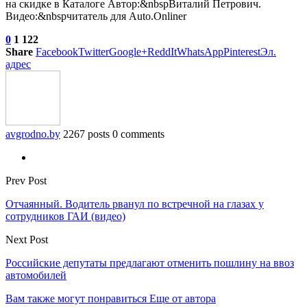
на скидке в Каталоге Автор:&nbspВиталий Петрович.
Видео:&nbspчитатель для Auto.Onliner
0
1 122
Share
Facebook
Twitter
Google+
ReddIt
WhatsApp
Pinterest
Эл.
адрес
avgrodno.by
2267 posts
0 comments
Prev Post
Отчаянный. Водитель рванул по встречной на глазах у
сотрудников ГАИ (видео)
Next Post
Российские депутаты предлагают отменить пошлину на ввоз
автомобилей
Вам также могут понравиться
Еще от автора