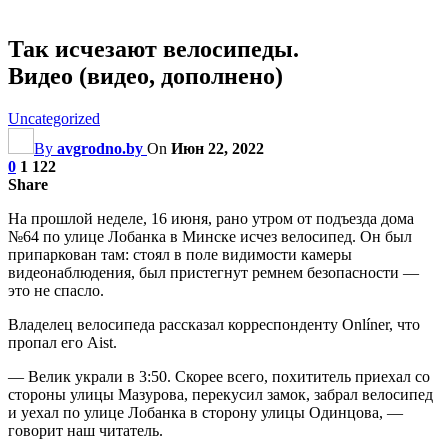
Так исчезают велосипеды.
Видео (видео, дополнено)
Uncategorized
By
avgrodno.by
On
Июн 22, 2022
0
1 122
Share
На прошлой неделе, 16 июня, рано утром от подъезда дома
№64 по улице Лобанка в Минске исчез велосипед. Он был
припаркован там: стоял в поле видимости камеры
видеонаблюдения, был пристегнут ремнем безопасности —
это не спасло.
Владелец велосипеда рассказал корреспонденту Onlíner, что
пропал его Aist.
— Велик украли в 3:50. Скорее всего, похититель приехал со
стороны улицы Мазурова, перекусил замок, забрал велосипед
и уехал по улице Лобанка в сторону улицы Одинцова, —
говорит
наш читатель.