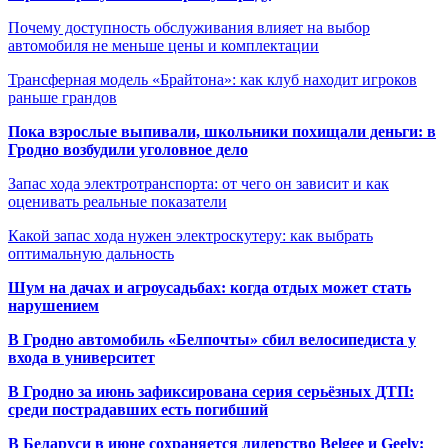
Почему доступность обслуживания влияет на выбор
автомобиля не меньше цены и комплектации
Трансферная модель «Брайтона»: как клуб находит игроков
раньше грандов
Пока взрослые выпивали, школьники похищали деньги: в
Гродно возбудили уголовное дело
Запас хода электротранспорта: от чего он зависит и как
оценивать реальные показатели
Какой запас хода нужен электроскутеру: как выбрать
оптимальную дальность
Шум на дачах и агроусадьбах: когда отдых может стать
нарушением
В Гродно автомобиль «Белпочты» сбил велосипедиста у
входа в университет
В Гродно за июнь зафиксирована серия серьёзных ДТП:
среди пострадавших есть погибший
В Беларуси в июне сохраняется лидерство Belgee и Geely: