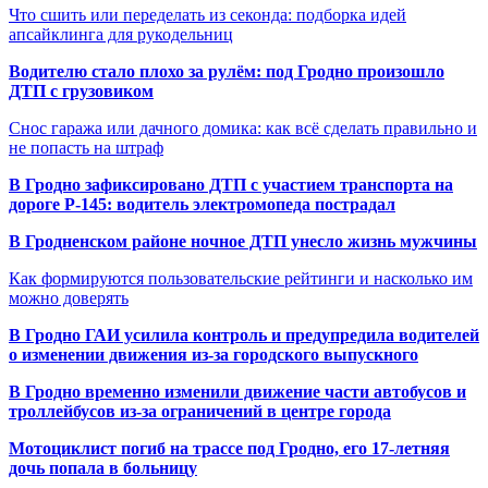
Что сшить или переделать из секонда: подборка идей
апсайклинга для рукодельниц
Водителю стало плохо за рулём: под Гродно произошло
ДТП с грузовиком
Снос гаража или дачного домика: как всё сделать правильно и
не попасть на штраф
В Гродно зафиксировано ДТП с участием транспорта на
дороге Р-145: водитель электромопеда пострадал
В Гродненском районе ночное ДТП унесло жизнь мужчины
Как формируются пользовательские рейтинги и насколько им
можно доверять
В Гродно ГАИ усилила контроль и предупредила водителей
о изменении движения из-за городского выпускного
В Гродно временно изменили движение части автобусов и
троллейбусов из-за ограничений в центре города
Мотоциклист погиб на трассе под Гродно, его 17-летняя
дочь попала в больницу