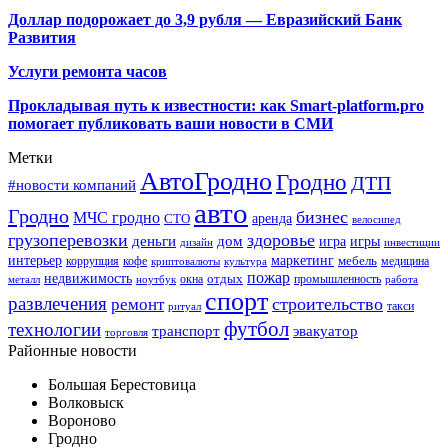
Доллар подорожает до 3,9 рубля — Евразийский Банк
Развития
Услуги ремонта часов
Прокладывая путь к известности: как Smart-platform.pro
помогает публиковать ваши новости в СМИ
Метки
АвтоГродно
Гродно
ДТП
#новости компаний
авто
Гродно
бизнес
МЧС гродно
аренда
СТО
велосипед
грузоперевозки
здоровье
деньги
дом
игра
игры
дизайн
инвестиции
интерьер
маркетинг
мебель
коррупция
кофе
медицина
криптовалюты
культура
пожар
недвижимость
отдых
окна
промышленность
металл
ноутбук
работа
спорт
развлечения
строительство
ремонт
такси
ритуал
футбол
технологии
транспорт
эвакуатор
торговля
Районные новости
Большая Берестовица
Волковыск
Вороново
Гродно