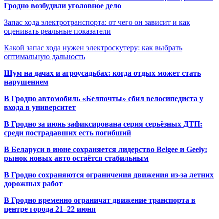
Гродно возбудили уголовное дело
Запас хода электротранспорта: от чего он зависит и как
оценивать реальные показатели
Какой запас хода нужен электроскутеру: как выбрать
оптимальную дальность
Шум на дачах и агроусадьбах: когда отдых может стать
нарушением
В Гродно автомобиль «Белпочты» сбил велосипедиста у
входа в университет
В Гродно за июнь зафиксирована серия серьёзных ДТП:
среди пострадавших есть погибший
В Беларуси в июне сохраняется лидерство Belgee и Geely:
рынок новых авто остаётся стабильным
В Гродно сохраняются ограничения движения из-за летних
дорожных работ
В Гродно временно ограничат движение транспорта в
центре города 21–22 июня