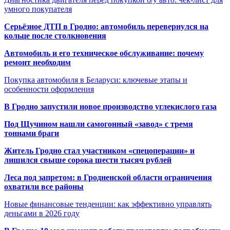
умного покупателя
Серьёзное ДТП в Гродно: автомобиль перевернулся на
кольце после столкновения
Автомобиль и его техническое обслуживание: почему
ремонт необходим
Покупка автомобиля в Беларуси: ключевые этапы и
особенности оформления
В Гродно запустили новое производство углекислого газа
Под Щучином нашли самогонный «завод» с тремя
тоннами браги
Житель Гродно стал участником «спецоперации» и
лишился свыше сорока шести тысяч рублей
Леса под запретом: в Гродненской области ограничения
охватили все районы
Новые финансовые тенденции: как эффективно управлять
деньгами в 2026 году