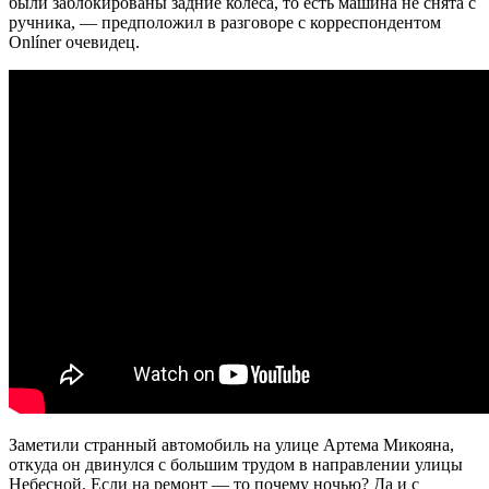
были заблокированы задние колеса, то есть машина не снята с
ручника, — предположил в разговоре с корреспондентом
Onlíner
очевидец.
Заметили странный автомобиль на улице Артема Микояна,
откуда он двинулся с большим трудом в направлении улицы
Небесной. Если на ремонт — то почему ночью? Да и с