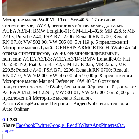
Моторное масло Wolf Vital Tech 5W-40 5л
17 отзывов
синтетическое, 5W-40, бензиновый/дизельный, допуски:
ACEA A3/B4; BMW Longlife-01; GM-LL-B-025; MB 226.5; MB
229.3; Porsche A40; PSA B71 2296; Renault RN 0700; Renault
RN 0710; VW 502 00; VW 505 00, 5 л 119 р. 5 предложений
Моторное масло Лукойл GENESIS ARMORTECH 5W-40 4л
54
отзыва
синтетическое, 5W-40, бензиновый/дизельный,
допуски: ACEA A3/B3; ACEA A3/B4; BMW Longlife-01; Fiat
9.55535-N2; Fiat 9.55535-Z2; GM-LL-B-025; MB 226.5; MB
229.5; Porsche A40; PSA B71 2296; Renault RN 0700; Renault
RN 0710; VW 502 00; VW 505 00, 4 л 95,00 р. 8 предложений
Моторное масло Mannol Defender 10W-40 5л
6 отзывов
полусинтетическое, 10W-40, бензиновый/дизельный, допуски:
ACEA A3/B3; MB 229.1; VW 501 01; VW 505 00, 5 л 55,00 р. 5
предложений Моторные масла в Каталоге
Автор:&nbspВиталий Петрович. Видео:&nbspчитатель для
Auto.Onliner
0
1 285
Share
Facebook
Twitter
Google+
ReddIt
WhatsApp
Pinterest
Эл.
адрес