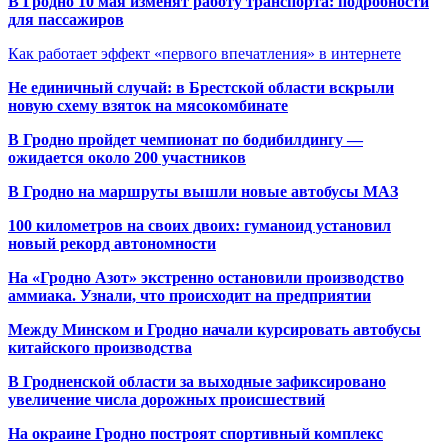
В Гродно 10 мая изменят работу транспорта: подробности
для пассажиров
Как работает эффект «первого впечатления» в интернете
Не единичный случай: в Брестской области вскрыли
новую схему взяток на мясокомбинате
В Гродно пройдет чемпионат по бодибилдингу —
ожидается около 200 участников
В Гродно на маршруты вышли новые автобусы МАЗ
100 километров на своих двоих: гуманоид установил
новый рекорд автономности
На «Гродно Азот» экстренно остановили производство
аммиака. Узнали, что происходит на предприятии
Между Минском и Гродно начали курсировать автобусы
китайского производства
В Гродненской области за выходные зафиксировано
увеличение числа дорожных происшествий
На окраине Гродно построят спортивный
комплекс