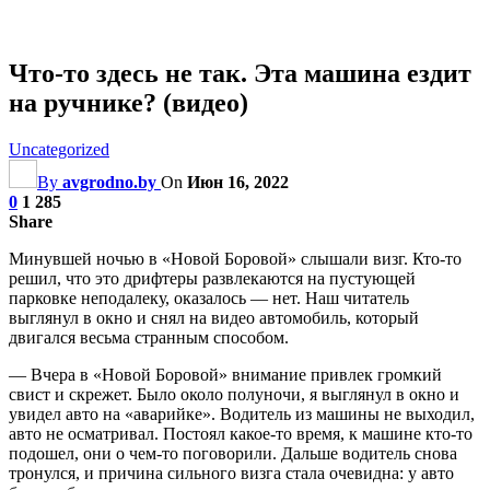
Что-то здесь не так. Эта машина ездит
на ручнике? (видео)
Uncategorized
By
avgrodno.by
On
Июн 16, 2022
0
1 285
Share
Минувшей ночью в «Новой Боровой» слышали визг. Кто-то
решил, что это дрифтеры развлекаются на пустующей
парковке неподалеку, оказалось — нет. Наш читатель
выглянул в окно и снял на видео автомобиль, который
двигался весьма странным способом.
— Вчера в «Новой Боровой» внимание привлек громкий
свист и скрежет. Было около полуночи, я выглянул в окно и
увидел авто на «аварийке». Водитель из машины не выходил,
авто не осматривал. Постоял какое-то время, к машине кто-то
подошел, они о чем-то поговорили. Дальше водитель снова
тронулся, и причина сильного визга стала очевидна: у авто