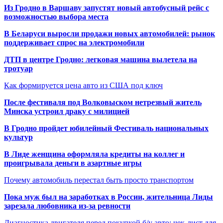
Из Гродно в Варшаву запустят новый автобусный рейс с
возможностью выбора места
В Беларуси выросли продажи новых автомобилей: рынок
поддерживает спрос на электромобили
ДТП в центре Гродно: легковая машина вылетела на
тротуар
Как формируется цена авто из США под ключ
После фестиваля под Волковыском нетрезвый житель
Минска устроил драку с милицией
В Гродно пройдет юбилейный Фестиваль национальных
культур
В Лиде женщина оформляла кредиты на коллег и
проигрывала деньги в азартные игры
Почему автомобиль перестал быть просто транспортом
Пока муж был на заработках в России, жительница Лиды
зарезала любовника из-за ревности
Диагностика двигателя перед покупкой б/у авто: чек-лист для