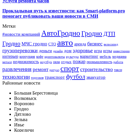
Услуги ремонта часов
Прокладывая путь к известности: как Smart-platform.pro
помогает публиковать ваши новости в СМИ
Метки
АвтоГродно
Гродно
ДТП
#новости компаний
авто
Гродно
бизнес
МЧС гродно
аренда
СТО
велосипед
грузоперевозки
здоровье
деньги
дом
игра
игры
дизайн
инвестиции
интерьер
маркетинг
мебель
коррупция
кофе
медицина
криптовалюты
культура
пожар
недвижимость
отдых
окна
промышленность
металл
ноутбук
работа
спорт
развлечения
строительство
ремонт
такси
ритуал
футбол
технологии
транспорт
эвакуатор
торговля
Районные новости
Большая Берестовица
Волковыск
Вороново
Гродно
Дятлово
Зельва
Ивье
Кореличи