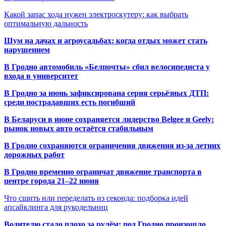
Какой запас хода нужен электроскутеру: как выбрать
оптимальную дальность
Шум на дачах и агроусадьбах: когда отдых может стать
нарушением
В Гродно автомобиль «Белпочты» сбил велосипедиста у
входа в университет
В Гродно за июнь зафиксирована серия серьёзных ДТП:
среди пострадавших есть погибший
В Беларуси в июне сохраняется лидерство Belgee и Geely:
рынок новых авто остаётся стабильным
В Гродно сохраняются ограничения движения из-за летних
дорожных работ
В Гродно временно ограничат движение транспорта в
центре города 21–22 июня
Что сшить или переделать из секонда: подборка идей
апсайклинга для рукодельниц
Водителю стало плохо за рулём: под Гродно произошло