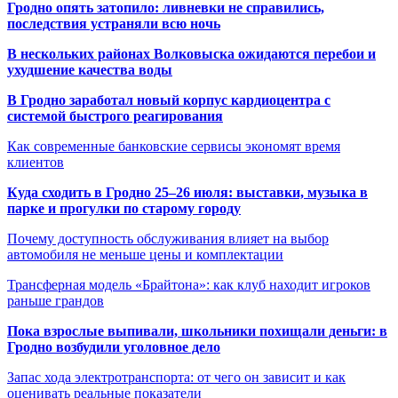
Гродно опять затопило: ливневки не справились,
последствия устраняли всю ночь
В нескольких районах Волковыска ожидаются перебои и
ухудшение качества воды
В Гродно заработал новый корпус кардиоцентра с
системой быстрого реагирования
Как современные банковские сервисы экономят время
клиентов
Куда сходить в Гродно 25–26 июля: выставки, музыка в
парке и прогулки по старому городу
Почему доступность обслуживания влияет на выбор
автомобиля не меньше цены и комплектации
Трансферная модель «Брайтона»: как клуб находит игроков
раньше грандов
Пока взрослые выпивали, школьники похищали деньги: в
Гродно возбудили уголовное дело
Запас хода электротранспорта: от чего он зависит и как
оценивать реальные показатели