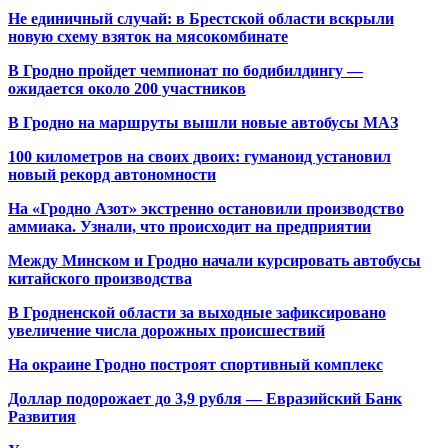
Не единичный случай: в Брестской области вскрыли
новую схему взяток на мясокомбинате
В Гродно пройдет чемпионат по бодибилдингу —
ожидается около 200 участников
В Гродно на маршруты вышли новые автобусы МАЗ
100 километров на своих двоих: гуманоид установил
новый рекорд автономности
На «Гродно Азот» экстренно остановили производство
аммиака. Узнали, что происходит на предприятии
Между Минском и Гродно начали курсировать автобусы
китайского производства
В Гродненской области за выходные зафиксировано
увеличение числа дорожных происшествий
На окраине Гродно построят спортивный
комплекс
Доллар подорожает до 3,9 рубля — Евразийский Банк
Развития