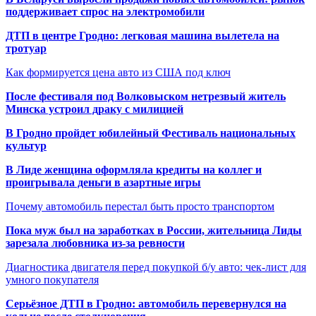
поддерживает спрос на электромобили
ДТП в центре Гродно: легковая машина вылетела на
тротуар
Как формируется цена авто из США под ключ
После фестиваля под Волковыском нетрезвый житель
Минска устроил драку с милицией
В Гродно пройдет юбилейный Фестиваль национальных
культур
В Лиде женщина оформляла кредиты на коллег и
проигрывала деньги в азартные игры
Почему автомобиль перестал быть просто транспортом
Пока муж был на заработках в России, жительница Лиды
зарезала любовника из-за ревности
Диагностика двигателя перед покупкой б/у авто: чек-лист для
умного покупателя
Серьёзное ДТП в Гродно: автомобиль перевернулся на