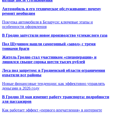
кольце после столкновения
Автомобиль и его техническое обслуживание: почему
ремонт необходим
Покупка автомобиля в Беларуси: ключевые этапы и
особенности оформления
В Гродно запустили новое производство углекислого газа
Под Щучином нашли самогонный «завод» с тремя
тоннами браги
Житель Гродно стал участником «спецоперации» и
лишился свыше сорока шести тысяч рублей
Леса под запретом: в Гродненской области ограничения
охватили все районы
Новые финансовые тенденции: как эффективно управлять
деньгами в 2026 году
В Гродно 10 мая изменят работу транспорта: подробности
для пассажиров
Как работает эффект «первого впечатления» в интернете