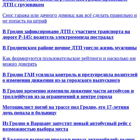
ДТП с грузовиком
Снос гаража или дачного домика: как всё сделать правильно и
не попасть на штраф
В Гродно зафиксировано ДТП с участием транспорта на
дороге Р-145: водитель электромопеда пострадал
В Гродненском районе ночное ДТП унесло жизнь мужчины
Как формируются пользовательские рейтинги и насколько им
можно доверять
В Гродно ГАИ усилила контроль и предупредила водителей
о изменении движения из-за городского выпускного
В Гродно временно изменили движение части автобусов и
троллейбусов из-за ограничений в центре города
Мотоциклист погиб на трассе под Гродно, его 17-летняя
дочь попала в больницу
Из Гродно в Варшаву запустят новый автобусный рейс с
возможностью выбора места
В Беларуси выросли продажи новых автомобилей: рынок