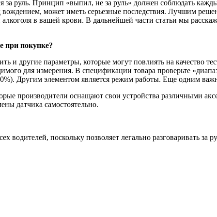
ься за руль. Принцип «выпил, не за руль» должен соблюдать каж
д вождением, может иметь серьезные последствия. Лучшим решен
и алкоголя в вашей крови. В дальнейшей части статьи мы расска
е при покупке?
ть и другие параметры, которые могут повлиять на качество те
ходимого для измерения. В спецификации товара проверьте «диап
10%). Другим элементом является режим работы. Еще одним важ
рые производители оснащают свои устройства различными аксе
мены датчика самостоятельно.
ех водителей, поскольку позволяет легально разговаривать за ру