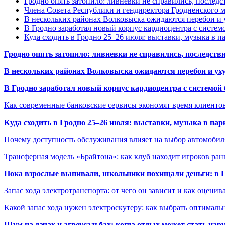
Гродно опять затопило: ливневки не справились, последс
Члена Совета Республики и гендиректора Гродненского мя
В нескольких районах Волковыска ожидаются перебои и 
В Гродно заработал новый корпус кардиоцентра с систем
Куда сходить в Гродно 25–26 июля: выставки, музыка в п
Гродно опять затопило: ливневки не справились, последств
В нескольких районах Волковыска ожидаются перебои и ух
В Гродно заработал новый корпус кардиоцентра с системой
Как современные банковские сервисы экономят время клиенто
Куда сходить в Гродно 25–26 июля: выставки, музыка в пар
Почему доступность обслуживания влияет на выбор автомобил
Трансферная модель «Брайтона»: как клуб находит игроков ран
Пока взрослые выпивали, школьники похищали деньги: в Гр
Запас хода электротранспорта: от чего он зависит и как оценив
Какой запас хода нужен электроскутеру: как выбрать оптималь
Шум на дачах и агроусадьбах: когда отдых может стать на