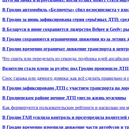
В Гродно автомобиль «Белпочты» сбил велосипедиста у вхо
В Гродно за июнь зафиксирована серия серьёзных ДТП: сре
В Беларуси в июне сохраняется лидерство Belgee и Geely: 
В Гродно сохраняются ограничения движения из-за летних
В Гродно временно ограничат движение транспорта в центр
Что сшить или переделать из секонда: подборка идей апсайкли
Водителю стало плохо за рулём: под Гродно произошло ДТП
Снос гаража или дачного домика: как всё сделать правильно и 
В Гродно зафиксировано ДТП с участием транспорта на доро
В Гродненском районе ночное ДТП унесло жизнь мужчины
Как формируются пользовательские рейтинги и насколько им 
В Гродно ГАИ усилила контроль и предупредила водителей 
В Гродно временно изменили движение части автобусов и тр