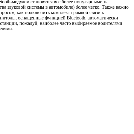
tooth-модулем становятся все более популярными на
тва звуковой системы в автомобиле) более четко. Также важно
просом, как подключить комплект громкой связи к
гнитолы, оснащенные функцией Bluetooth, автоматически
останции, пожалуй, наиболее часто выбираемое водителями
елями.