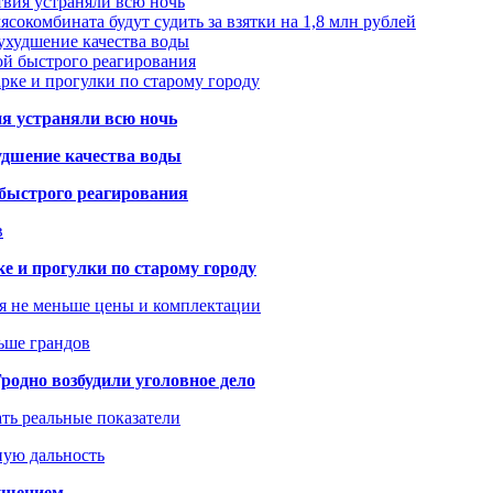
твия устраняли всю ночь
сокомбината будут судить за взятки на 1,8 млн рублей
ухудшение качества воды
ой быстрого реагирования
арке и прогулки по старому городу
ия устраняли всю ночь
удшение качества воды
 быстрого реагирования
в
ке и прогулки по старому городу
я не меньше цены и комплектации
ьше грандов
одно возбудили уголовное дело
ать реальные показатели
ную дальность
рушением