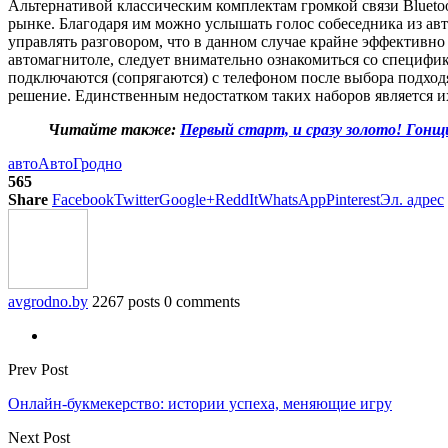
Альтернативой классическим комплектам громкой связи Blueto
рынке. Благодаря им можно услышать голос собеседника из авт
управлять разговором, что в данном случае крайне эффективн
автомагнитоле, следует внимательно ознакомиться со специфи
подключаются (сопрягаются) с телефоном после выбора подход
решение. Единственным недостатком таких наборов является и
Читайте также:
Первый старт, и сразу золото! Гон
авто
АвтоГродно
565
Share
Facebook
Twitter
Google+
ReddIt
WhatsApp
Pinterest
Эл. адрес
avgrodno.by
2267 posts
0 comments
Prev Post
Онлайн-букмекерство: истории успеха, меняющие игру
Next Post