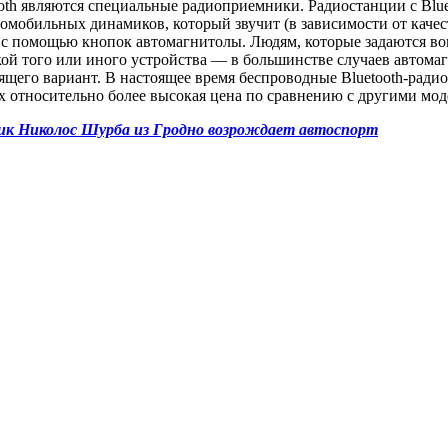
oth являются специальные радиоприемники. Радиостанции с Blue
омобильных динамиков, который звучит (в зависимости от качес
о с помощью кнопок автомагнитолы. Людям, которые задаются во
кой того или иного устройства — в большинстве случаев автома
ящего вариант. В настоящее время беспроводные Bluetooth-ради
х относительно более высокая цена по сравнению с другими мод
щик Николос Шурба из Гродно возрождает автоспорт