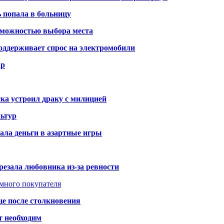
ь попала в больницу
озможностью выбора места
оддерживает спрос на электромобили
ар
ка устроил драку с милицией
ьтур
ала деньги в азартные игры
резала любовника из-за ревности
умного покупателя
це после столкновения
т необходим