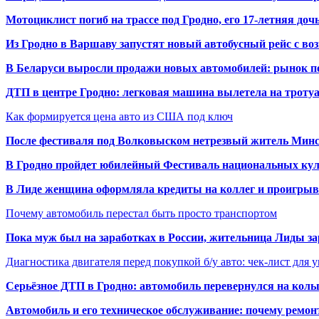
Мотоциклист погиб на трассе под Гродно, его 17-летняя доч
Из Гродно в Варшаву запустят новый автобусный рейс с в
В Беларуси выросли продажи новых автомобилей: рынок п
ДТП в центре Гродно: легковая машина вылетела на троту
Как формируется цена авто из США под ключ
После фестиваля под Волковыском нетрезвый житель Минс
В Гродно пройдет юбилейный Фестиваль национальных кул
В Лиде женщина оформляла кредиты на коллег и проигрыв
Почему автомобиль перестал быть просто транспортом
Пока муж был на заработках в России, жительница Лиды за
Диагностика двигателя перед покупкой б/у авто: чек-лист для 
Серьёзное ДТП в Гродно: автомобиль перевернулся на коль
Автомобиль и его техническое обслуживание: почему ремон