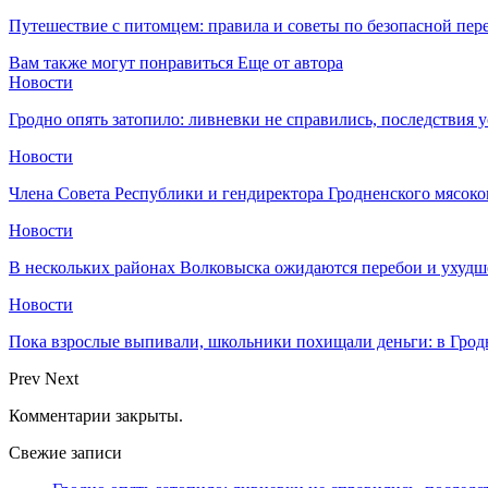
Путешествие с питомцем: правила и советы по безопасной пе
Вам также могут понравиться
Еще от автора
Новости
Гродно опять затопило: ливневки не справились, последствия 
Новости
Члена Совета Республики и гендиректора Гродненского мясоко
Новости
В нескольких районах Волковыска ожидаются перебои и ухудш
Новости
Пока взрослые выпивали, школьники похищали деньги: в Грод
Prev
Next
Комментарии закрыты.
Свежие записи