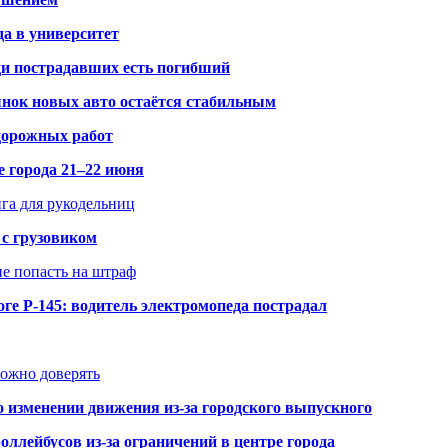
да в университет
ди пострадавших есть погибший
рынок новых авто остаётся стабильным
 дорожных работ
е города 21–22 июня
нга для рукодельниц
 с грузовиком
не попасть на штраф
ге Р-145: водитель электромопеда пострадал
можно доверять
о изменении движения из-за городского выпускного
оллейбусов из-за ограничений в центре города