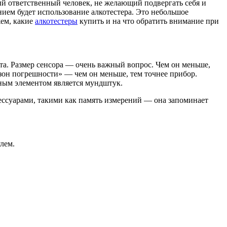
дый ответственный человек, не желающий подвергать себя и
ием будет использование алкотестера. Это небольшое
жем, какие
алкотестеры
купить и на что обратить внимание при
ста. Размер сенсора — очень важный вопрос. Чем он меньше,
азон погрешности» — чем он меньше, тем точнее прибор.
ным элементом является мундштук.
ссуарами, такими как память измерений — она запоминает
лем.