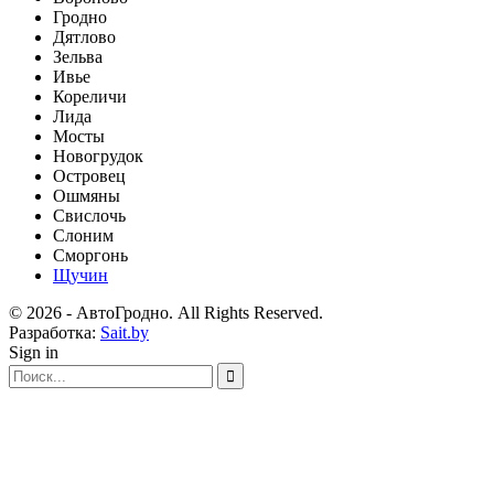
Гродно
Дятлово
Зельва
Ивье
Кореличи
Лида
Мосты
Новогрудок
Островец
Ошмяны
Свислочь
Слоним
Сморгонь
Щучин
© 2026 - АвтоГродно. All Rights Reserved.
Разработка:
Sait.by
Sign in