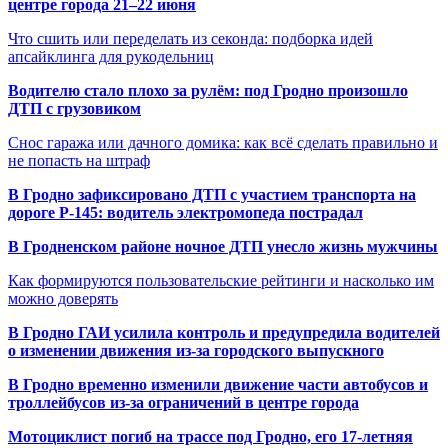
центре города 21–22 июня
Что сшить или переделать из секонда: подборка идей
апсайклинга для рукодельниц
Водителю стало плохо за рулём: под Гродно произошло
ДТП с грузовиком
Снос гаража или дачного домика: как всё сделать правильно и
не попасть на штраф
В Гродно зафиксировано ДТП с участием транспорта на
дороге Р-145: водитель электромопеда пострадал
В Гродненском районе ночное ДТП унесло жизнь мужчины
Как формируются пользовательские рейтинги и насколько им
можно доверять
В Гродно ГАИ усилила контроль и предупредила водителей
о изменении движения из-за городского выпускного
В Гродно временно изменили движение части автобусов и
троллейбусов из-за ограничений в центре города
Мотоциклист погиб на трассе под Гродно, его 17-летняя