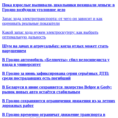
Пока взрослые выпивали, школьники похищали деньги: в
Гродно возбудили уголовное дело
Запас хода электротранспорта: от чего он зависит и как
оценивать реальные показатели
Какой запас хода нужен электроскутеру: как выбрать
оптимальную дальность
Шум на дачах и агроусадьбах: когда отдых может стать
нарушением
В Гродно автомобиль «Белпочты» сбил велосипедиста у
входа в университет
В Гродно за июнь зафиксирована серия серьёзных ДТП:
среди пострадавших есть погибший
В Беларуси в июне сохраняется лидерство Belgee и Geely:
рынок новых авто остаётся стабильным
В Гродно сохраняются ограничения движения из-за летних
дорожных работ
В Гродно временно ограничат движение транспорта в