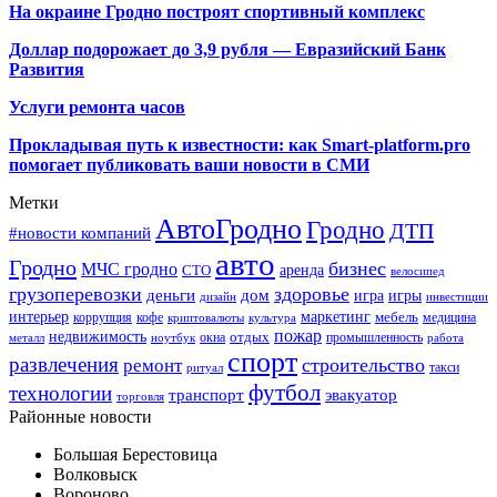
На окраине Гродно построят спортивный
комплекс
Доллар подорожает до 3,9 рубля — Евразийский Банк
Развития
Услуги ремонта часов
Прокладывая путь к известности: как Smart-platform.pro
помогает публиковать ваши новости в СМИ
Метки
АвтоГродно
Гродно
ДТП
#новости компаний
авто
Гродно
бизнес
МЧС гродно
аренда
СТО
велосипед
грузоперевозки
здоровье
деньги
дом
игра
игры
дизайн
инвестиции
интерьер
маркетинг
мебель
коррупция
кофе
медицина
криптовалюты
культура
пожар
недвижимость
отдых
окна
промышленность
металл
ноутбук
работа
спорт
развлечения
строительство
ремонт
такси
ритуал
футбол
технологии
транспорт
эвакуатор
торговля
Районные новости
Большая Берестовица
Волковыск
Вороново