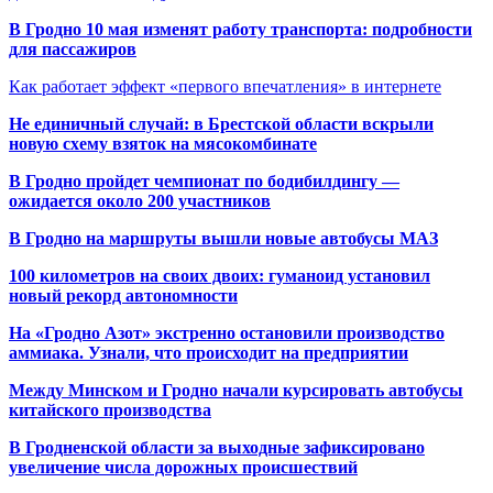
В Гродно 10 мая изменят работу транспорта: подробности
для пассажиров
Как работает эффект «первого впечатления» в интернете
Не единичный случай: в Брестской области вскрыли
новую схему взяток на мясокомбинате
В Гродно пройдет чемпионат по бодибилдингу —
ожидается около 200 участников
В Гродно на маршруты вышли новые автобусы МАЗ
100 километров на своих двоих: гуманоид установил
новый рекорд автономности
На «Гродно Азот» экстренно остановили производство
аммиака. Узнали, что происходит на предприятии
Между Минском и Гродно начали курсировать автобусы
китайского производства
В Гродненской области за выходные зафиксировано
увеличение числа дорожных происшествий