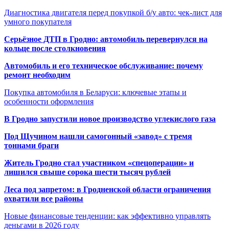
Диагностика двигателя перед покупкой б/у авто: чек-лист для
умного покупателя
Серьёзное ДТП в Гродно: автомобиль перевернулся на
кольце после столкновения
Автомобиль и его техническое обслуживание: почему
ремонт необходим
Покупка автомобиля в Беларуси: ключевые этапы и
особенности оформления
В Гродно запустили новое производство углекислого газа
Под Щучином нашли самогонный «завод» с тремя
тоннами браги
Житель Гродно стал участником «спецоперации» и
лишился свыше сорока шести тысяч рублей
Леса под запретом: в Гродненской области ограничения
охватили все районы
Новые финансовые тенденции: как эффективно управлять
деньгами в 2026 году