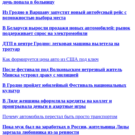
дочь попала в больницу
Из Гродно в Варшаву запустят новый автобусный рейс с
возможностью выбора места
В Беларуси выросли продажи новых автомобилей: рынок
поддерживает спрос на электромобили
ДТП в центре Гродно: легковая машина вылетела на
тротуар
Как формируется цена авто из США под ключ
После фестиваля под Волковыском нетрезвый житель
Минска устроил драку с милицией
В Гродно пройдет юбилейный Фестиваль национальных
культур
В Лиде женщина оформляла кредиты на коллег и
проигрывала деньги в азартные игры
Почему автомобиль перестал быть просто транспортом
Пока муж был на заработках в России, жительница Лиды
зарезала любовника из-за ревности