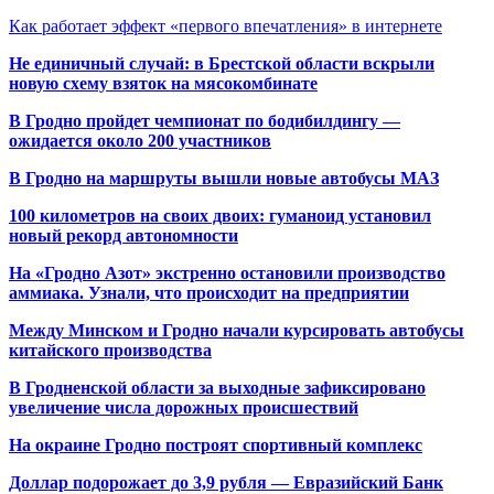
Как работает эффект «первого впечатления» в интернете
Не единичный случай: в Брестской области вскрыли
новую схему взяток на мясокомбинате
В Гродно пройдет чемпионат по бодибилдингу —
ожидается около 200 участников
В Гродно на маршруты вышли новые автобусы МАЗ
100 километров на своих двоих: гуманоид установил
новый рекорд автономности
На «Гродно Азот» экстренно остановили производство
аммиака. Узнали, что происходит на предприятии
Между Минском и Гродно начали курсировать автобусы
китайского производства
В Гродненской области за выходные зафиксировано
увеличение числа дорожных происшествий
На окраине Гродно построят спортивный
комплекс
Доллар подорожает до 3,9 рубля — Евразийский Банк