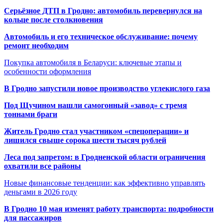
Серьёзное ДТП в Гродно: автомобиль перевернулся на
кольце после столкновения
Автомобиль и его техническое обслуживание: почему
ремонт необходим
Покупка автомобиля в Беларуси: ключевые этапы и
особенности оформления
В Гродно запустили новое производство углекислого газа
Под Щучином нашли самогонный «завод» с тремя
тоннами браги
Житель Гродно стал участником «спецоперации» и
лишился свыше сорока шести тысяч рублей
Леса под запретом: в Гродненской области ограничения
охватили все районы
Новые финансовые тенденции: как эффективно управлять
деньгами в 2026 году
В Гродно 10 мая изменят работу транспорта: подробности
для пассажиров