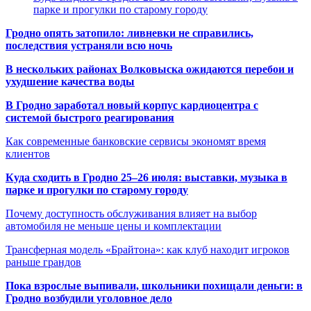
парке и прогулки по старому городу
Гродно опять затопило: ливневки не справились,
последствия устраняли всю ночь
В нескольких районах Волковыска ожидаются перебои и
ухудшение качества воды
В Гродно заработал новый корпус кардиоцентра с
системой быстрого реагирования
Как современные банковские сервисы экономят время
клиентов
Куда сходить в Гродно 25–26 июля: выставки, музыка в
парке и прогулки по старому городу
Почему доступность обслуживания влияет на выбор
автомобиля не меньше цены и комплектации
Трансферная модель «Брайтона»: как клуб находит игроков
раньше грандов
Пока взрослые выпивали, школьники похищали деньги: в
Гродно возбудили уголовное дело