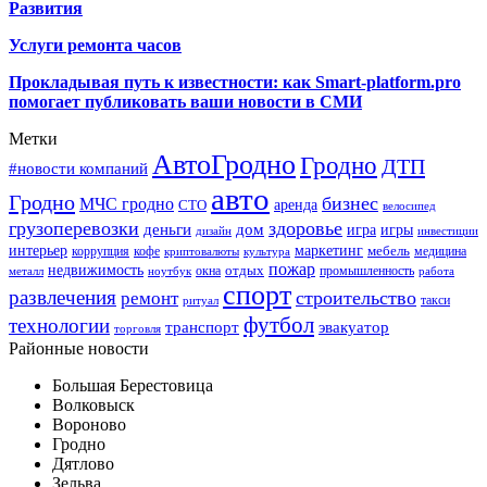
Развития
Услуги ремонта часов
Прокладывая путь к известности: как Smart-platform.pro
помогает публиковать ваши новости в СМИ
Метки
АвтоГродно
Гродно
ДТП
#новости компаний
авто
Гродно
бизнес
МЧС гродно
аренда
СТО
велосипед
грузоперевозки
здоровье
деньги
дом
игра
игры
дизайн
инвестиции
интерьер
маркетинг
мебель
коррупция
кофе
медицина
криптовалюты
культура
пожар
недвижимость
отдых
окна
промышленность
металл
ноутбук
работа
спорт
развлечения
строительство
ремонт
такси
ритуал
футбол
технологии
транспорт
эвакуатор
торговля
Районные новости
Большая Берестовица
Волковыск
Вороново
Гродно
Дятлово
Зельва