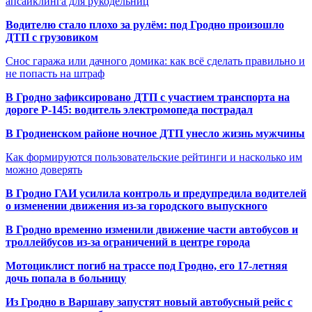
апсайклинга для рукодельниц
Водителю стало плохо за рулём: под Гродно произошло
ДТП с грузовиком
Снос гаража или дачного домика: как всё сделать правильно и
не попасть на штраф
В Гродно зафиксировано ДТП с участием транспорта на
дороге Р-145: водитель электромопеда пострадал
В Гродненском районе ночное ДТП унесло жизнь мужчины
Как формируются пользовательские рейтинги и насколько им
можно доверять
В Гродно ГАИ усилила контроль и предупредила водителей
о изменении движения из-за городского выпускного
В Гродно временно изменили движение части автобусов и
троллейбусов из-за ограничений в центре города
Мотоциклист погиб на трассе под Гродно, его 17-летняя
дочь попала в больницу
Из Гродно в Варшаву запустят новый автобусный рейс с