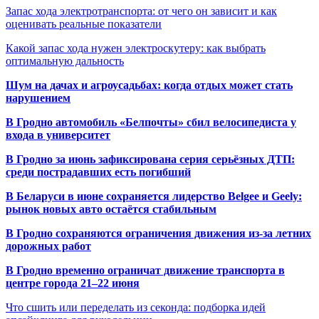
Запас хода электротранспорта: от чего он зависит и как
оценивать реальные показатели
Какой запас хода нужен электроскутеру: как выбрать
оптимальную дальность
Шум на дачах и агроусадьбах: когда отдых может стать
нарушением
В Гродно автомобиль «Белпочты» сбил велосипедиста у
входа в университет
В Гродно за июнь зафиксирована серия серьёзных ДТП:
среди пострадавших есть погибший
В Беларуси в июне сохраняется лидерство Belgee и Geely:
рынок новых авто остаётся стабильным
В Гродно сохраняются ограничения движения из-за летних
дорожных работ
В Гродно временно ограничат движение транспорта в
центре города 21–22 июня
Что сшить или переделать из секонда: подборка идей