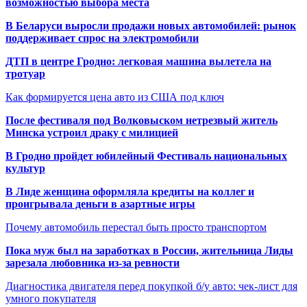
возможностью выбора места
В Беларуси выросли продажи новых автомобилей: рынок
поддерживает спрос на электромобили
ДТП в центре Гродно: легковая машина вылетела на
тротуар
Как формируется цена авто из США под ключ
После фестиваля под Волковыском нетрезвый житель
Минска устроил драку с милицией
В Гродно пройдет юбилейный Фестиваль национальных
культур
В Лиде женщина оформляла кредиты на коллег и
проигрывала деньги в азартные игры
Почему автомобиль перестал быть просто транспортом
Пока муж был на заработках в России, жительница Лиды
зарезала любовника из-за ревности
Диагностика двигателя перед покупкой б/у авто: чек-лист для
умного покупателя