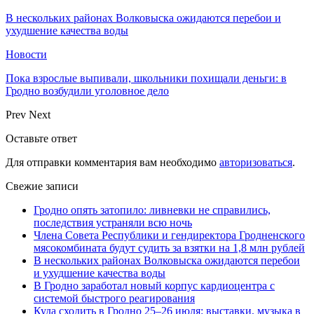
В нескольких районах Волковыска ожидаются перебои и
ухудшение качества воды
Новости
Пока взрослые выпивали, школьники похищали деньги: в
Гродно возбудили уголовное дело
Prev
Next
Оставьте ответ
Для отправки комментария вам необходимо
авторизоваться
.
Свежие записи
Гродно опять затопило: ливневки не справились,
последствия устраняли всю ночь
Члена Совета Республики и гендиректора Гродненского
мясокомбината будут судить за взятки на 1,8 млн рублей
В нескольких районах Волковыска ожидаются перебои
и ухудшение качества воды
В Гродно заработал новый корпус кардиоцентра с
системой быстрого реагирования
Куда сходить в Гродно 25–26 июля: выставки, музыка в