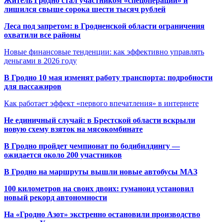
Житель Гродно стал участником «спецоперации» и
лишился свыше сорока шести тысяч рублей
Леса под запретом: в Гродненской области ограничения
охватили все районы
Новые финансовые тенденции: как эффективно управлять
деньгами в 2026 году
В Гродно 10 мая изменят работу транспорта: подробности
для пассажиров
Как работает эффект «первого впечатления» в интернете
Не единичный случай: в Брестской области вскрыли
новую схему взяток на мясокомбинате
В Гродно пройдет чемпионат по бодибилдингу —
ожидается около 200 участников
В Гродно на маршруты вышли новые автобусы МАЗ
100 километров на своих двоих: гуманоид установил
новый рекорд автономности
На «Гродно Азот» экстренно остановили производство