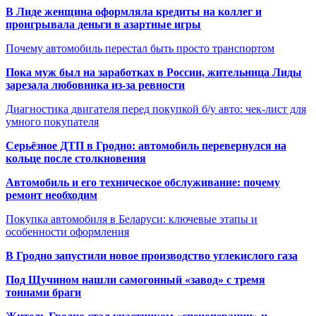
В Лиде женщина оформляла кредиты на коллег и
проигрывала деньги в азартные игры
Почему автомобиль перестал быть просто транспортом
Пока муж был на заработках в России, жительница Лиды
зарезала любовника из-за ревности
Диагностика двигателя перед покупкой б/у авто: чек-лист для
умного покупателя
Серьёзное ДТП в Гродно: автомобиль перевернулся на
кольце после столкновения
Автомобиль и его техническое обслуживание: почему
ремонт необходим
Покупка автомобиля в Беларуси: ключевые этапы и
особенности оформления
В Гродно запустили новое производство углекислого газа
Под Щучином нашли самогонный «завод» с тремя
тоннами браги