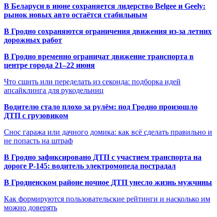
В Беларуси в июне сохраняется лидерство Belgee и Geely:
рынок новых авто остаётся стабильным
В Гродно сохраняются ограничения движения из-за летних
дорожных работ
В Гродно временно ограничат движение транспорта в
центре города 21–22 июня
Что сшить или переделать из секонда: подборка идей
апсайклинга для рукодельниц
Водителю стало плохо за рулём: под Гродно произошло
ДТП с грузовиком
Снос гаража или дачного домика: как всё сделать правильно и
не попасть на штраф
В Гродно зафиксировано ДТП с участием транспорта на
дороге Р-145: водитель электромопеда пострадал
В Гродненском районе ночное ДТП унесло жизнь мужчины
Как формируются пользовательские рейтинги и насколько им
можно доверять