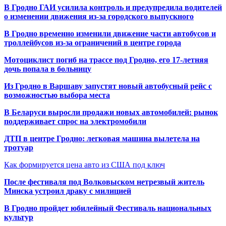
В Гродно ГАИ усилила контроль и предупредила водителей
о изменении движения из-за городского выпускного
В Гродно временно изменили движение части автобусов и
троллейбусов из-за ограничений в центре города
Мотоциклист погиб на трассе под Гродно, его 17-летняя
дочь попала в больницу
Из Гродно в Варшаву запустят новый автобусный рейс с
возможностью выбора места
В Беларуси выросли продажи новых автомобилей: рынок
поддерживает спрос на электромобили
ДТП в центре Гродно: легковая машина вылетела на
тротуар
Как формируется цена авто из США под ключ
После фестиваля под Волковыском нетрезвый житель
Минска устроил драку с милицией
В Гродно пройдет юбилейный Фестиваль национальных
культур