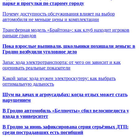
парке и прогулки по старому городу
Почему доступность обслуживания влияет на выбор
автомобиля не меньше цены и комплектации
Трансферная модель «Брайтона»: как клуб находит игроков
раньше грандов
Пока взрослые выпивали, школьники похищали деньги: в
Гродно возбудили уголовное дело
Запас хода электротранспорта: от чего он зависит и как
оценивать реальные показатели
Какой запас хода нужен электроскутеру: как выбрать
оптимальную дальность
Шум на дачах и агроусадьбах: когда отдых может стать
нарушением
В Гродно автомобиль «Белпочты» сбил велосипедиста у
входа в университет
В Гродно за июнь зафиксирована серия серьёзных ДТП:
среди пострадавших есть погибший