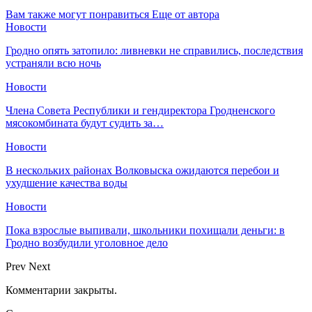
Вам также могут понравиться
Еще от автора
Новости
Гродно опять затопило: ливневки не справились, последствия
устраняли всю ночь
Новости
Члена Совета Республики и гендиректора Гродненского
мясокомбината будут судить за…
Новости
В нескольких районах Волковыска ожидаются перебои и
ухудшение качества воды
Новости
Пока взрослые выпивали, школьники похищали деньги: в
Гродно возбудили уголовное дело
Prev
Next
Комментарии закрыты.