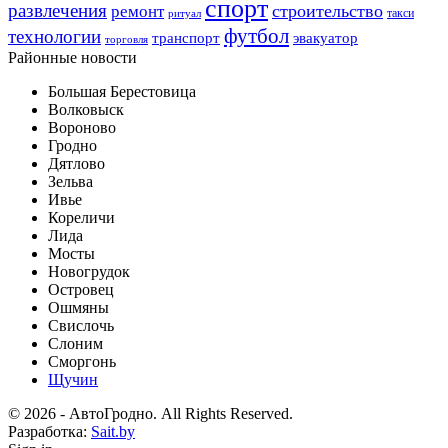
спорт
развлечения
строительство
ремонт
такси
ритуал
футбол
технологии
транспорт
эвакуатор
торговля
Районные новости
Большая Берестовица
Волковыск
Вороново
Гродно
Дятлово
Зельва
Ивье
Кореличи
Лида
Мосты
Новогрудок
Островец
Ошмяны
Свислочь
Слоним
Сморгонь
Щучин
© 2026 - АвтоГродно. All Rights Reserved.
Разработка:
Sait.by