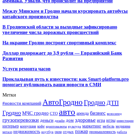
аммиака. Узнали, что происходит на предприятии
Между Минском и Гродно начали курсировать автобусы
китайского производства
В Гродненской области за выходные зафиксировано
увеличение числа дорожных происшествий
На окраине Гродно построят спортивный
комплекс
Доллар подорожает до 3,9 рубля — Евразийский Банк
Развития
Услуги ремонта часов
Прокладывая путь к известности: как Smart-platform.pro
помогает публиковать ваши новости в СМИ
Метки
АвтоГродно
Гродно
ДТП
#новости компаний
авто
Гродно
бизнес
МЧС гродно
аренда
СТО
велосипед
грузоперевозки
здоровье
деньги
дом
игра
игры
дизайн
инвестиции
интерьер
маркетинг
мебель
коррупция
кофе
медицина
криптовалюты
культура
пожар
недвижимость
отдых
окна
промышленность
металл
ноутбук
работа